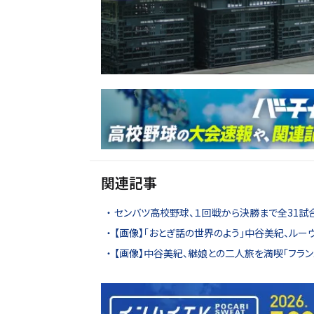
関連記事
センバツ高校野球、１回戦から決勝まで全31試
【画像】「おとぎ話の世界のよう」中谷美紀、ルー
【画像】中谷美紀、継娘との二人旅を満喫「フラン