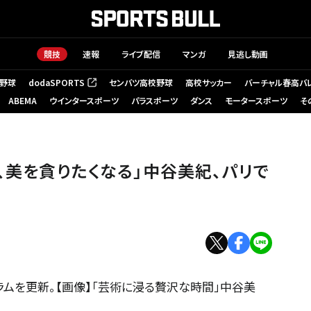
競技
速報
ライブ配信
マンガ
見逃し動画
野球
dodaSPORTS
センバツ高校野球
高校サッカー
バーチャル春高バ
（新しいタブで開く）
ABEMA
ウインタースポーツ
パラスポーツ
ダンス
モータースポーツ
そ
、美を貪りたくなる」中谷美紀、パリで
ラムを更新。【画像】「芸術に浸る贅沢な時間」中谷美