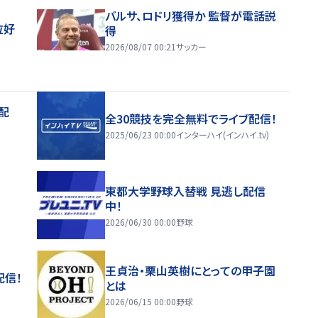
バルサ、ロドリ獲得か 監督が電話説
位好
得
2026/08/07 00:21
サッカー
配
全30競技を完全無料でライブ配信！
2025/06/23 00:00
インターハイ(インハイ.tv)
東都大学野球入替戦 見逃し配信
中！
2026/06/30 00:00
野球
王貞治・栗山英樹にとっての甲子園
配信！
とは
2026/06/15 00:00
野球