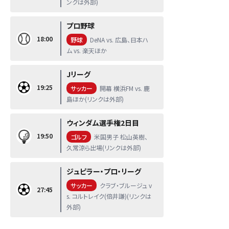
ンクは外部)
プロ野球
18:00
野球
DeNA vs. 広島、日本ハ
ム vs. 楽天ほか
Jリーグ
19:25
サッカー
開幕 横浜FM vs. 鹿
島ほか(リンクは外部)
ウィンダム選手権2日目
19:50
ゴルフ
米国男子 松山英樹、
久常涼ら出場(リンクは外部)
ジュピラー・プロ・リーグ
サッカー
クラブ・ブルージュ v
27:45
s. コルトレイク(倍井謙)(リンクは
外部)