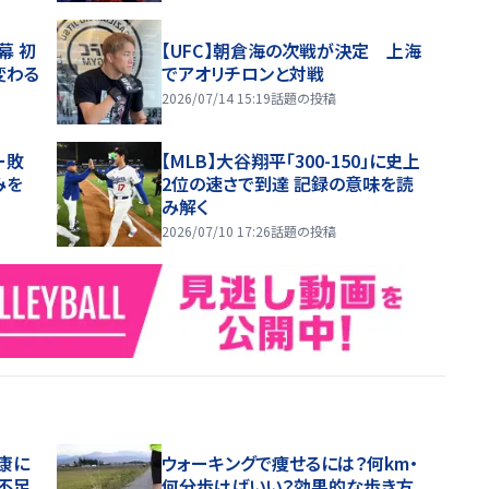
幕 初
【UFC】朝倉海の次戦が決定 上海
変わる
でアオリチロンと対戦
2026/07/14 15:19
話題の投稿
ー敗
【MLB】大谷翔平「300-150」に史上
みを
2位の速さで到達 記録の意味を読
み解く
2026/07/10 17:26
話題の投稿
康に
ウォーキングで痩せるには？何km・
不足
何分歩けばいい？効果的な歩き方