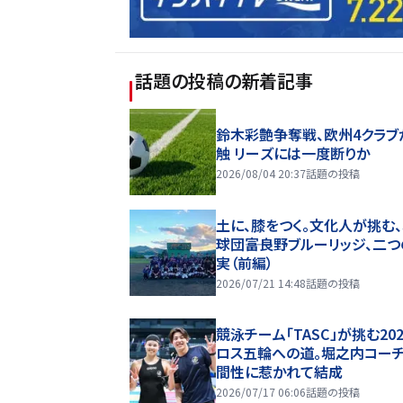
話題の投稿
の新着記事
鈴木彩艶争奪戦、欧州4クラブ
触 リーズには一度断りか
2026/08/04 20:37
話題の投稿
土に、膝をつく。文化人が挑む
球団――富良野ブルーリッジ、二
実（前編）
2026/07/21 14:48
話題の投稿
競泳チーム「TASC」が挑む20
ロス五輪への道。堀之内コー
間性に惹かれて結成
2026/07/17 06:06
話題の投稿