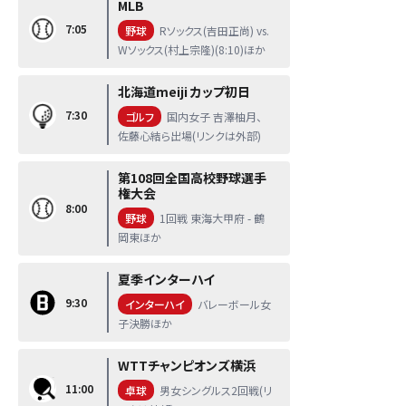
MLB
7:05
野球
Rソックス(吉田正尚) vs.
Wソックス(村上宗隆)(8:10)ほか
北海道meiji カップ初日
7:30
ゴルフ
国内女子 吉澤柚月、
佐藤心結ら出場(リンクは外部)
第108回全国高校野球選手
権大会
8:00
野球
1回戦 東海大甲府 - 鶴
岡東ほか
夏季インターハイ
9:30
インターハイ
バレーボール女
子決勝ほか
WTTチャンピオンズ横浜
11:00
卓球
男女シングルス2回戦(リ