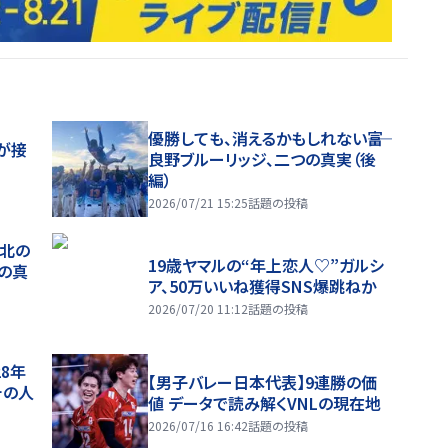
優勝しても、消えるかもしれない――富
が接
良野ブルーリッジ、二つの真実（後
編）
2026/07/21 15:25
話題の投稿
、北の
19歳ヤマルの“年上恋人♡”ガルシ
つの真
ア、50万いいね獲得SNS爆跳ねか
2026/07/20 11:12
話題の投稿
28年
【男子バレー日本代表】9連勝の価
チの人
値 データで読み解くVNLの現在地
2026/07/16 16:42
話題の投稿