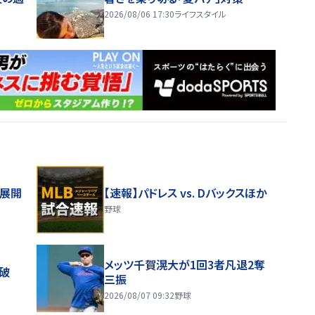
2026/08/06 17:30
ライフスタイル
舗展開
【速報】パドレス vs. Dバックスほか
野球
メッツ千賀滉大が1回3者凡退2奪
破
三振
2026/08/07 09:32
野球