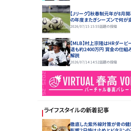
【Jリーグ】秋春制元年が8月開
の年度またぎシーズンで何が
2026/07/15 15:55
話題の投稿
【MLB】村上宗隆はHRダービ
退も約2400万円 賞金の仕組
解説
2026/07/14 14:52
話題の投稿
ライフスタイル
の新着記事
徹底した紫外線対策が骨の健
影響？日焼け止めとビタミンD