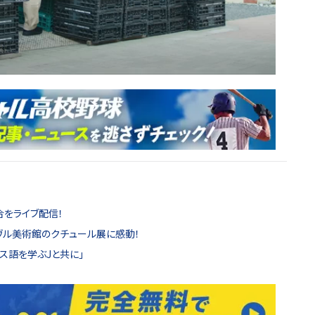
合をライブ配信！
ヴル美術館のクチュール展に感動！
ス語を学ぶJと共に」