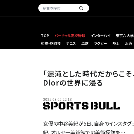
TOP
バーチャル高校野球
インターハイ
東京六大学
相撲・格闘技
テニス
卓球
ラグビー
陸上
水泳
「混沌とした時代だからこそ
Diorの世界に浸る
2025.03.05 22:13
女優の中谷美紀が5日、自身のインスタグ
紀、オルセー美術館での美術探訪を…