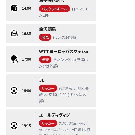
男子強化試合
14:00
バスケットボール
日本 vs. モ
ンゴル
金沢競馬
16:35
競馬
(リンクは外部)
WTTヨーロッパスマッシュ
17:00
卓球
男女シングルス予選(リ
ンクは外部)
J1
サッカー
東京V vs. 川崎F、長
18:00
崎 vs. 京都(19:00)(リンクは外
部)
エールディヴィジ
サッカー
スパルタ(三戸舜介)
19:15
vs. フェイエノールト(上田綺世、渡