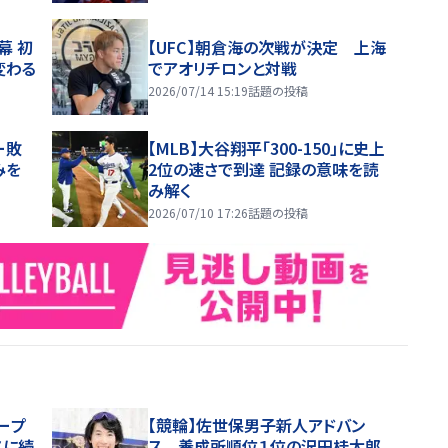
幕 初
【UFC】朝倉海の次戦が決定 上海
変わる
でアオリチロンと対戦
2026/07/14 15:19
話題の投稿
ー敗
【MLB】大谷翔平「300-150」に史上
みを
2位の速さで到達 記録の意味を読
み解く
2026/07/10 17:26
話題の投稿
ープ
【競輪】佐世保男子新人アドバン
スに続
ス 養成所順位１位の沢田桂太郎