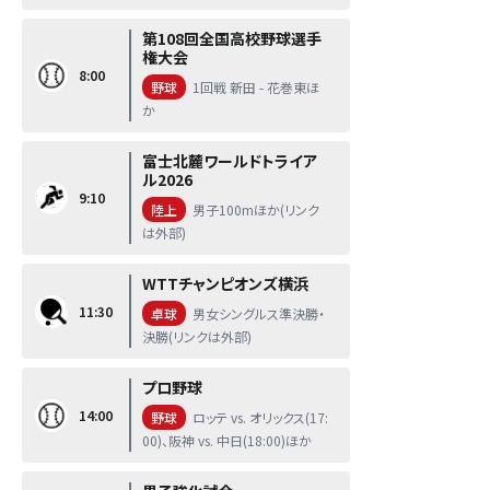
第108回全国高校野球選手
権大会
8:00
野球
1回戦 新田 - 花巻東ほ
か
富士北麓ワールドトライア
ル2026
9:10
陸上
男子100mほか(リンク
は外部)
WTTチャンピオンズ横浜
11:30
卓球
男女シングルス準決勝・
決勝(リンクは外部)
プロ野球
14:00
野球
ロッテ vs. オリックス(17:
00)、阪神 vs. 中日(18:00)ほか