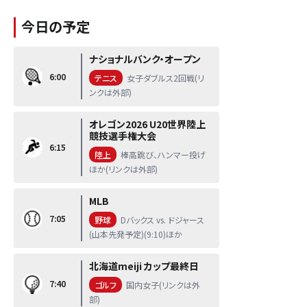
今日の予定
ナショナルバンク・オープン
6:00
テニス
女子ダブルス2回戦(リ
ンクは外部)
オレゴン2026 U20世界陸上
競技選手権大会
6:15
陸上
棒高跳び、ハンマー投げ
ほか(リンクは外部)
MLB
7:05
野球
Dバックス vs. ドジャース
(山本先発予定)(9:10)ほか
北海道meiji カップ最終日
7:40
ゴルフ
国内女子(リンクは外
部)