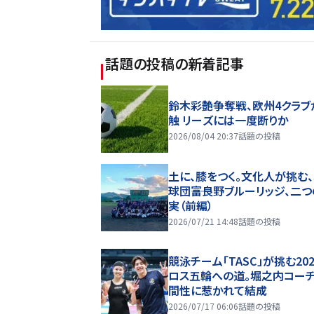
話題の投稿
の新着記事
鈴木彩艶争奪戦、欧州4クラブ
触 リーズには一度断りか
2026/08/04 20:37
話題の投稿
土に、膝をつく。文化人が挑む
球団――富良野ブルーリッジ、二
実（前編）
2026/07/21 14:48
話題の投稿
競泳チーム「TASC」が挑む20
ロス五輪への道。堀之内コー
間性に惹かれて結成
2026/07/17 06:06
話題の投稿