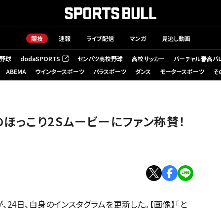
競技
速報
ライブ配信
マンガ
見逃し動画
野球
dodaSPORTS
センバツ高校野球
高校サッカー
バーチャル春高バ
（新しいタブで開く）
ABEMA
ウインタースポーツ
パラスポーツ
ダンス
モータースポーツ
そ
ほっこり2Sムービーにファン称賛！
24日、自身のインスタグラムを更新した。【画像】「と