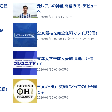
逆転
元レアルの神童 開幕戦でJデビュー
へ
2026/08/09 16:04
サッカー
配
全30競技を完全無料でライブ配信！
2025/06/18 00:00
インターハイ(インハイ.tv)
東都大学野球入替戦 見逃し配信
中！
2026/06/30 00:00
野球
王貞治・栗山英樹にとっての甲子園
配信！
とは
2026/06/15 00:00
野球