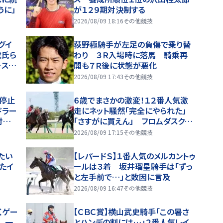
うに」
が１２９期対決制する
2026/08/09 18:16
その他競技
グイ
荻野極騎手が左足の負傷で乗り替
成氏ら
わり ３Ｒ入場時に落馬 騎乗再
ースタ
開も７Ｒ後に状態が悪化
」
2026/08/09 17:43
その他競技
停止
６歳でまさかの激変！１２番人気激
ドラー
走にネット騒然「完全にやられた」
対象
「さすがに買えん」 フロムダスクが
重賞初制覇
2026/08/09 17:15
その他競技
たい
【レパードＳ】１番人気のメルカントゥ
たイ
ールは３着 坂井瑠星騎手は「ずっ
と左手前で…」と敗因に言及
2026/08/09 16:47
その他競技
くゲー
【ＣＢＣ賞】横山武史騎手「この暑さ
 一
とハンデの割には…」２番人気レイ