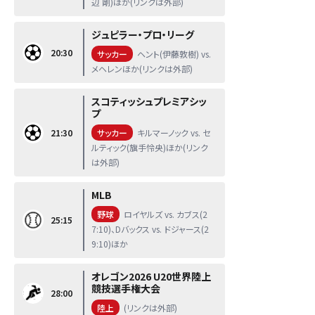
辺 剛)ほか(リンクは外部)
ジュピラー・プロ・リーグ
20:30
サッカー
ヘント(伊藤敦樹) vs.
メヘレンほか(リンクは外部)
スコティッシュプレミアシッ
プ
21:30
サッカー
キルマーノック vs. セ
ルティック(旗手怜央)ほか(リンク
は外部)
MLB
野球
ロイヤルズ vs. カブス(2
25:15
7:10)、Dバックス vs. ドジャース(2
9:10)ほか
オレゴン2026 U20世界陸上
競技選手権大会
28:00
陸上
(リンクは外部)