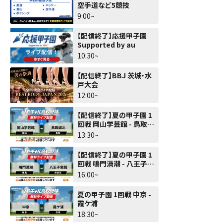
空手道など5競技
9:00~
【配信終了】応援甲子園
Supported by au
10:30~
【配信終了】BBJ 茨城・水
戸大会
12:00~
【配信終了】夏の甲子園 1
回戦 岡山学芸館 - 鳥取城
北
13:30~
【配信終了】夏の甲子園 1
回戦 鳴門渦潮 - 八王子実
践
16:00~
夏の甲子園 1回戦 中京 -
霞ケ浦
18:30~