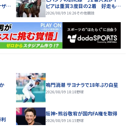
ナザー
ピアは重賞３度目の２着 好走もタ
イトル届かず
2026/08/09 16:26
その他競技
ほか
鳴門渦潮 サヨナラで18年ぶり白星
2026/08/09 18:18
野球
阪神・熊谷敬宥が国内FA権を取得
勝利
2026/08/09 16:15
野球