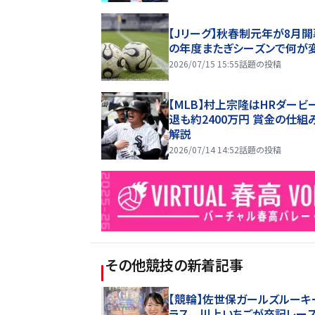
【Jリーグ】秋春制元年が8月開
の年度またぎシーズンで何が
2026/07/15 15:55
話題の投稿
【MLB】村上宗隆はHRダービ
退も約2400万円 賞金の仕組
解説
2026/07/14 14:52
話題の投稿
その他競技
の新着記事
【競輪】佐世保ガールズルーキ
ラス 川上いちごが卒記レー