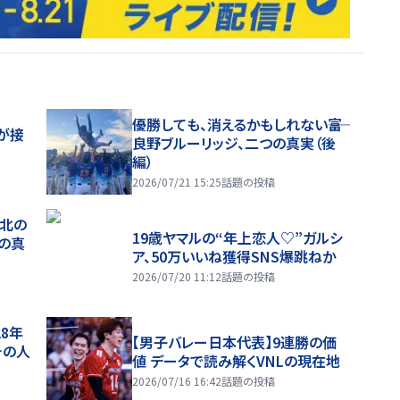
優勝しても、消えるかもしれない――富
が接
良野ブルーリッジ、二つの真実（後
編）
2026/07/21 15:25
話題の投稿
、北の
19歳ヤマルの“年上恋人♡”ガルシ
つの真
ア、50万いいね獲得SNS爆跳ねか
2026/07/20 11:12
話題の投稿
28年
【男子バレー日本代表】9連勝の価
チの人
値 データで読み解くVNLの現在地
2026/07/16 16:42
話題の投稿