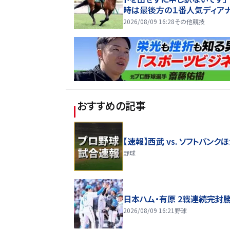
時は最後方の１番人気ディア
ルは９着
2026/08/09 16:28
その他競技
おすすめの記事
【速報】西武 vs. ソフトバンク
野球
日本ハム・有原 2戦連続完封
2026/08/09 16:21
野球