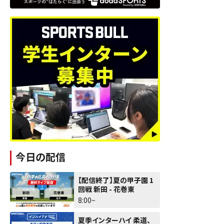
今日の配信
【配信終了】夏の甲子園 1
回戦 新田 - 花巻東
8:00~
夏季インターハイ 柔道、