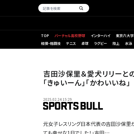
TOP
バーチャル高校野球
インターハイ
東京六大学
相撲・格闘技
テニス
卓球
ラグビー
陸上
水泳
吉田沙保里＆愛犬リリーとの
「きゅいーん」「かわいいね」
2025.02.24 15:29
元女子レスリング日本代表の吉田沙保里が、
ても幸せな1日でした！」吉田…