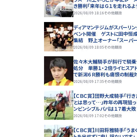
き勝利「来年はＧ１を走れるよ
2026/08/09 18:16
その他競技
ディアマンテジムがスパーリン
ベント開催 ゲストに田中恒
集結 野上オーナー「スーパ
ーが育ってくれることを夢見て
2026/08/09 18:05
その他競技
佐々木大輔騎手が斜行で騎乗
処分 単勝１・２倍ライヒスア
で新潟６Ｒ勝利も痛恨の制裁
に
2026/08/09 17:35
その他競技
【ＣＢＣ賞】団野大成騎手「行き
とは思って…」昨年の再現狙っ
ンビンシブルパパは１７着大敗
2026/08/09 17:02
その他競技
【ＣＢＣ賞】川田将雅騎手「うま
トを出せずに申し訳ないです」