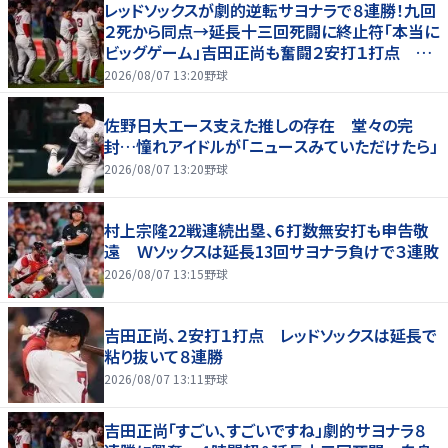
レッドソックスが劇的逆転サヨナラで８連勝！九回
２死から同点→延長十三回死闘に終止符「本当に
ビッグゲーム」吉田正尚も奮闘２安打１打点 本
拠地熱狂
2026/08/07 13:20
野球
佐野日大エース支えた推しの存在 堂々の完
封…憧れアイドルが「ニュースみていただけたら」
2026/08/07 13:20
野球
村上宗隆22戦連続出塁、６打数無安打も申告敬
遠 Ｗソックスは延長13回サヨナラ負けで３連敗
2026/08/07 13:15
野球
吉田正尚、２安打１打点 レッドソックスは延長で
粘り抜いて８連勝
2026/08/07 13:11
野球
吉田正尚「すごい、すごいですね」劇的サヨナラ８