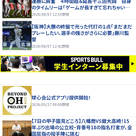
連勝に興奮 ４時間超＆延長十三回死闘 自身
のタイムリーは「ゲームが長すぎて忘れちゃいまし
た」
2026/08/07 12:55
野球
【阪神】大勝の終盤で光った代打の１点「まだまだ
プレーしたい、選手の強さがさらに必要」藤川監
督
2026/08/07 12:42
野球
球心会公式アプリ提供開始！
2026/05/27 00:00
野球
【7日の甲子園見どころ】八幡商VS健大高崎！15
年ぶり出場の公立校・背番号18の指名打者が、全
国屈指の投手陣に挑む