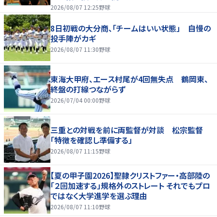
2026/08/07 12:25
野球
8日初戦の大分商、「チームはいい状態」 自慢の
投手陣がカギ
2026/08/07 11:30
野球
東海大甲府、エース村尾が4回無失点 鶴岡東、
終盤の打線つながらず
2026/07/04 00:00
野球
三重との対戦を前に両監督が対談 松宗監督
「特徴を確認し準備する」
2026/08/07 11:15
野球
【夏の甲子園2026】聖隷クリストファー・高部陸の
「２回加速する」規格外のストレート それでもプロ
ではなく大学進学を選ぶ理由
2026/08/07 11:10
野球