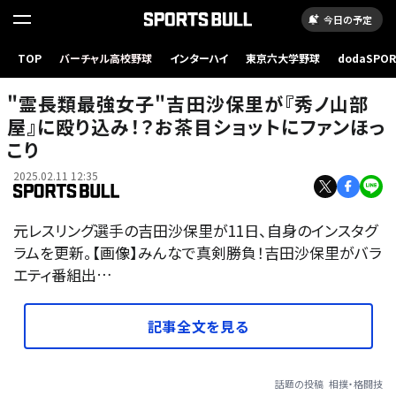
今日の予定
TOP
バーチャル高校野球
インターハイ
東京六大学野球
dodaSPO
（新しいタブ
"霊長類最強女子"吉田沙保里が『秀ノ山部
屋』に殴り込み！？お茶目ショットにファンほっ
こり
2025.02.11 12:35
元レスリング選手の吉田沙保里が11日、自身のインスタグ
ラムを更新。【画像】みんなで真剣勝負！吉田沙保里がバラ
エティ番組出…
記事全文を見る
話題の投稿
相撲・格闘技