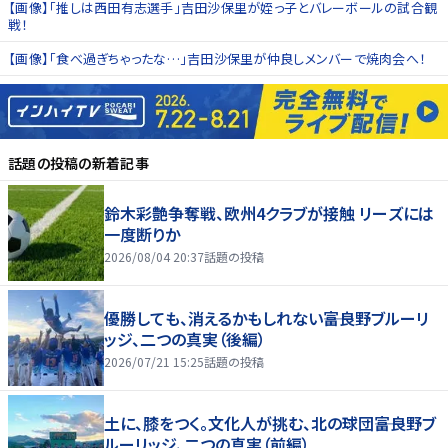
【画像】「推しは西田有志選手」吉田沙保里が姪っ子とバレーボールの試合観
戦！
【画像】「食べ過ぎちゃったな…」吉田沙保里が仲良しメンバーで焼肉会へ！
話題の投稿
の新着記事
鈴木彩艶争奪戦、欧州4クラブが接触 リーズには
一度断りか
2026/08/04 20:37
話題の投稿
優勝しても、消えるかもしれない――富良野ブルーリ
ッジ、二つの真実（後編）
2026/07/21 15:25
話題の投稿
土に、膝をつく。文化人が挑む、北の球団――富良野ブ
ルーリッジ、二つの真実（前編）