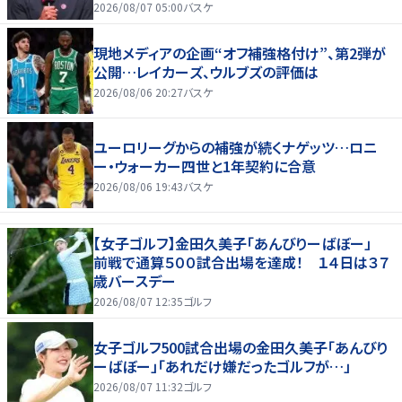
2026/08/07 05:00
バスケ
現地メディアの企画“オフ補強格付け”、第2弾が
公開…レイカーズ、ウルブズの評価は
2026/08/06 20:27
バスケ
ユーロリーグからの補強が続くナゲッツ…ロニ
ー・ウォーカー四世と1年契約に合意
2026/08/06 19:43
バスケ
【女子ゴルフ】金田久美子「あんびりーばぼー」
前戦で通算５００試合出場を達成！ １４日は３７
歳バースデー
2026/08/07 12:35
ゴルフ
女子ゴルフ500試合出場の金田久美子「あんびり
ーばぼー」「あれだけ嫌だったゴルフが…」
2026/08/07 11:32
ゴルフ