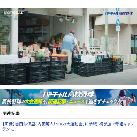
関連記事
【画像】吉田沙保里、内田篤人「SDGs大運動会」に参戦！初参加で青組キャプ
テンに！