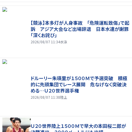
【競泳】本多灯が人身事故 「危険運転致傷」で起
訴 アジア大会など出場辞退 日本水連が謝罪
「深くお詫び」
2026/08/07 11:34
水泳
ドルーリー朱瑛里が１５００Ｍで予選突破 積極
的に先頭集団でレース展開 危なげなく突破決
める…Ｕ２０世界選手権
2026/08/07 11:38
陸上
Ｕ２０世界陸上１５００Ｍで早大の本田桜二郎が
決勝進出 ３０００メートルにも出場