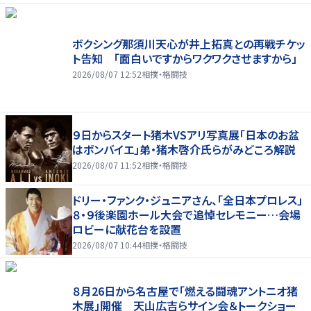
ボクシング那須川天心が井上拓真との再戦チケッ
ト告知 「面白いですからワクワクさせますから」
2026/08/07 12:52
相撲・格闘技
９日からスタート猪木VSアリ写真展「日本のお盆
はボンバイエ」弟・猪木啓介氏らがみどころ解説
2026/08/07 11:52
相撲・格闘技
ドリー・ファンク・ジュニアさん、「全日本プロレス」
８・９後楽園ホール大会で追悼セレモニー…会場
ロビーに献花台を設置
2026/08/07 10:44
相撲・格闘技
８月26日から名古屋で「燃える闘魂アントニオ猪
木展」開催 天山広吉らサイン会＆トークショー