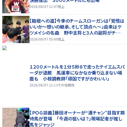
2026/08/07 11:07
陸上
【箱根への道】今季のチームスローガンは「覚悟は
いいか～想いの継承、そして頂点へ～」由来はケ
ツメイシの名曲 野中主将と３人の副将がチーム
を引っ張る…夏合宿特集第１弾、国学院大
2026/08/07 05:00
陸上
１２００メートルを１分５秒８で走ったテイエムスパ
ーダが退厩 馬運車になかなか乗り込まない場
面も 小椋調教師「頑固ですがかわいい」
2026/08/07 11:13
その他競技
【ＰＯＧ談義】藤田オーナーが“連チャン”目指す期
待馬が登場 「今週の狙いは？」現場記者が推し
馬をジャッジ