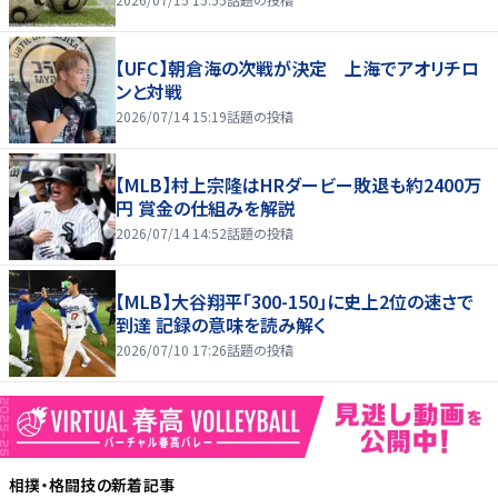
【UFC】朝倉海の次戦が決定 上海でアオリチロ
ンと対戦
2026/07/14 15:19
話題の投稿
【MLB】村上宗隆はHRダービー敗退も約2400万
円 賞金の仕組みを解説
2026/07/14 14:52
話題の投稿
【MLB】大谷翔平「300-150」に史上2位の速さで
到達 記録の意味を読み解く
2026/07/10 17:26
話題の投稿
相撲・格闘技
の新着記事