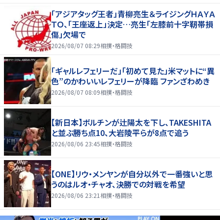
「アジアタッグ王者」青柳亮生＆ライジングＨＡＹＡ
ＴＯ、「王座返上」決定…亮生「左膝前十字靭帯損
傷」欠場で
2026/08/07 08:29
相撲・格闘技
「ギャルレフェリーだ」「初めて見た」米マットに“異
色”のかわいいレフェリーが降臨 ファンざわめき
2026/08/07 08:09
相撲・格闘技
【新日本】ボルチンが辻陽太を下し、TAKESHITA
と並ぶ勝ち点10、大岩陵平らが8点で追う
2026/08/06 23:45
相撲・格闘技
【ONE】リウ・メンヤンが自分以外で一番強いと思
うのはルオ・チャオ、決勝での対戦を希望
2026/08/06 23:21
相撲・格闘技