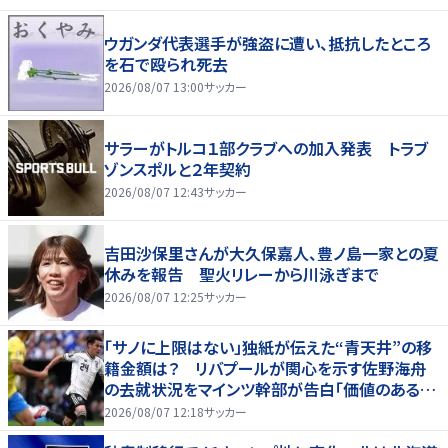
ウガンダ代表選手が強盗に遭い、抵抗したところ
を石で殴られ死去
2026/08/07 13:00
サッカー
サラーがトルコ１部クラブへの加入発表 トラブ
ゾンスポルと２年契約
2026/08/07 12:43
サッカー
吉田沙保里さんが大久保嘉人、豊ノ島一家との夏
休みを報告 聖火リレーから川泳ぎまで
2026/08/07 12:25
サッカー
「サノに上限はない」独紙が伝えた“青天井”の移
籍金額は？ リバプールが関心を示す佐野海舟
の去就状況をマインツ幹部が告白「価値のあるも
のになる」
2026/08/07 12:18
サッカー