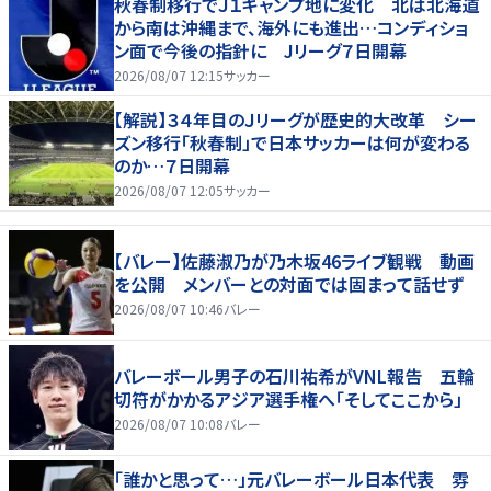
秋春制移行でＪ１キャンプ地に変化 北は北海道
から南は沖縄まで、海外にも進出…コンディショ
ン面で今後の指針に Jリーグ７日開幕
2026/08/07 12:15
サッカー
【解説】３４年目のＪリーグが歴史的大改革 シー
ズン移行「秋春制」で日本サッカーは何が変わる
のか…７日開幕
2026/08/07 12:05
サッカー
【バレー】佐藤淑乃が乃木坂46ライブ観戦 動画
を公開 メンバーとの対面では固まって話せず
2026/08/07 10:46
バレー
バレーボール男子の石川祐希がVNL報告 五輪
切符がかかるアジア選手権へ「そしてここから」
2026/08/07 10:08
バレー
「誰かと思って…」元バレーボール日本代表 雰