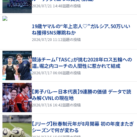
2026/07/21 14:48
話題の投稿
19歳ヤマルの“年上恋人♡”ガルシア、50万いい
ね獲得SNS爆跳ねか
2026/07/20 11:12
話題の投稿
競泳チーム「TASC」が挑む2028年ロス五輪への
道。堀之内コーチの人間性に惹かれて結成
2026/07/17 06:06
話題の投稿
【男子バレー日本代表】9連勝の価値 データで読
み解くVNLの現在地
2026/07/16 16:42
話題の投稿
【Jリーグ】秋春制元年が8月開幕 初の年度またぎ
シーズンで何が変わる
2026/07/15 15:55
話題の投稿