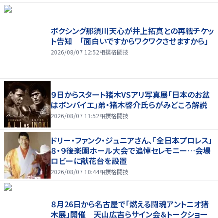
ボクシング那須川天心が井上拓真との再戦チケッ
ト告知 「面白いですからワクワクさせますから」
2026/08/07 12:52
相撲格闘技
９日からスタート猪木VSアリ写真展「日本のお盆
はボンバイエ」弟・猪木啓介氏らがみどころ解説
2026/08/07 11:52
相撲格闘技
ドリー・ファンク・ジュニアさん、「全日本プロレス」
８・９後楽園ホール大会で追悼セレモニー…会場
ロビーに献花台を設置
2026/08/07 10:44
相撲格闘技
８月26日から名古屋で「燃える闘魂アントニオ猪
木展」開催 天山広吉らサイン会＆トークショー