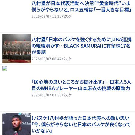
八村塁が日本代表活動へ決意「“黄金時代”いま
僕らがやらないと」ロス五輪は「一番大きな目標」
2026/08/07 11:25
バスケ
八村塁「日本のバスケを強くするために」JBA連携
の経緯明かす…BLACK SAMURAIに有望株17名
が集結
2026/08/07 08:42
バスケ
「居心地の良いところから抜け出す」…日本人5人
目のWNBAプレーヤー山本麻衣の挑戦の原動力
2026/08/07 07:30
バスケ
【バスケ】八村塁が語った日本代表への熱い思い
「今、僕らがやらないと日本のバスケが良くなって
いかない」