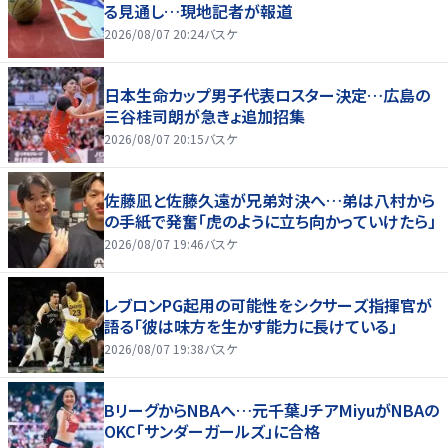
る見通し…現地記者が報道
2026/08/07 20:24
バスケ
日本生命カップ男子代表ロスター決定…広島の
三谷桂司朗が急きょ追加招集
2026/08/07 20:15
バスケ
佐藤凪と佐藤久遠が兄弟対決へ…弟は八村から
の手紙で発奮「虎のように立ち向かっていけたら」
2026/08/07 19:46
バスケ
レブロンPG起用の可能性をシクサーズ指揮官が
語る「彼は味方を生かす能力に長けている」
2026/08/07 19:38
バスケ
BリーグからNBAへ…元千葉JチアMiyuがNBAの
OKC「サンダーガールズ」に合格