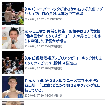
【ONE】スーパーレックがまさかの右ひざ負傷でダ
ヤカエフにTKO負け、４連敗で正念場
2026/08/07 22:57
相撲格闘技
元Ｋ-１王者が再婚を報告 お相手は１０代女性
「色々言われそうですが…」「一人の男としてもさ
らに精進」久保優太が報告
2026/08/07 22:45
相撲格闘技
【ONE】優勝候補グレゴリアンがローキック蹴りま
くってウスビャンに勝利、４強進出
2026/08/07 22:30
相撲格闘技
丸元大五郎、９・２３大阪でユース世界王座決定
戦出場 「自然にどこかで倒せるボクシングを目
指している」
2026/08/07 20:44
相撲格闘技