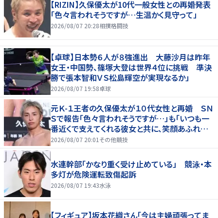
【RIZIN】久保優太が10代一般女性との再婚発表
「色々言われそうですが…生温かく見守って」
2026/08/07 20:28
相撲格闘技
【卓球】日本勢６人が８強進出 大藤沙月は昨年
女王・中国勢、篠塚大登は世界４位に挑戦 準決
勝で張本智和ＶＳ松島輝空が実現なるか」
2026/08/07 19:58
卓球
元Ｋ-１王者の久保優太が１０代女性と再婚 ＳＮ
Ｓで報告「色々言われそうですが…」も「いつも一
番近くで支えてくれる彼女と共に、笑顔あふれる
家庭を築いていきたい」
2026/08/07 20:01
その他競技
水連幹部「かなり重く受け止めている」 競泳・本
多灯が危険運転致傷起訴
2026/08/07 19:43
水泳
【フィギュア】坂本花織さん「今は主婦頑張ってま