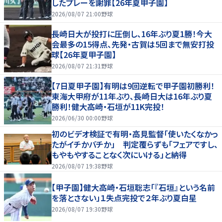
したプレーを謝罪【26年夏甲子園】
2026/08/07 21:00
野球
長崎日大が投打に圧倒し、16年ぶり夏1勝！今大
会最多の15得点、先発・古賀は5回まで無安打投
球【26年夏甲子園】
2026/08/07 21:31
野球
【7日夏甲子園】有明は9回逆転で甲子園初勝利！
東海大甲府が11年ぶり、長崎日大は16年ぶり夏
勝利！健大高崎・石垣が11K完投！
2026/06/30 00:00
野球
初のビデオ検証で有明・高見監督「使いたくなかっ
たがイチかバチか」 判定覆らずも「フェアですし、
もやもやすることなく次にいける」と納得
2026/08/07 19:38
野球
【甲子園】健大高崎・石垣聡志「『石垣』という名前
を落とさない」１失点完投で２年ぶり夏白星
2026/08/07 19:30
野球