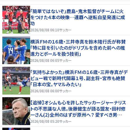
「簡単ではないぞ」鹿島・鬼木監督がチームに火
をつけた４本の映像…連覇へ逆転白星発進に成
功
2026/08/08 06:10
サッカー
横浜ＦＭの１６歳・三井寺真を鈴木隆行氏が称賛
「特に目を引いたのがドリブルを含めた前への推
進力とボールを扱う技術」
2026/08/08 06:05
サッカー
「気持ちよかった」横浜ＦＭの１６歳・三井寺真がデ
ビュー戦で新時代開幕１号、副主将・宮市も絶賛
「日本の宝。ヤマルみたい」
2026/08/08 06:00
サッカー
【追悼】オシムも心を許したサッカージャーナリス
トの不思議な人徳。後藤健生が語る盟友・田村修
一さん(2)全州のはずが原州へ？ 愛すべき男
の“大迷子”伝説
2026/08/08 05:20
サッカー