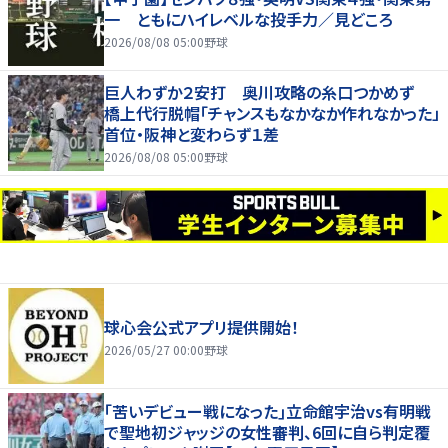
一 ともにハイレベルな投手力／見どころ
2026/08/08 05:00
野球
巨人わずか２安打 奥川攻略の糸口つかめず
橋上代行脱帽「チャンスもなかなか作れなかった」
首位・阪神と変わらず１差
2026/08/08 05:00
野球
球心会公式アプリ提供開始！
2026/05/27 00:00
野球
｢苦いデビュー戦になった｣立命館宇治vs有明戦
で聖地初ジャッジの女性審判、6回に自ら判定覆