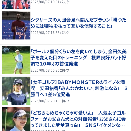
2026/08/07 19:01
バスケ
シクサーズの入団会見へ臨んだブラウン「勝つた
めには犠牲を払って互いを信頼すること」
2026/08/07 18:33
バスケ
「ボール２個分くらい左を向いてしまう」金田久美
子を変えた目のトレーニング 視界良好パット好
調で１０年ぶり首位発進
2026/08/08 05:30
ゴルフ
【女子ゴルフ】ＢＡＢＹＭＯＮＳＴＥＲのライブを満
喫 安田祐香「みんなかわいい。刺激になる」 ３
勝目へ１差５位発進
2026/08/07 23:10
ゴルフ
「どちらもめちゃくちゃ可愛いよ」 人気女子ゴル
ファーがお父さん犬との対面報告「お父さんに会
ってきました♥♥真っ白」 ＳＮＳ「イケメンなお
父さん」「白戸家入りするんですか？」