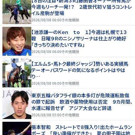
【８日の注目・新潟３Ｒ】藤田晋オーナー所有馬が
今週もリーチ一発！？ ２歳世代初Ⅴ狙うコントレ
イル産駒が登場
2026/08/08 06:00
その他競技
【池添謙一のＫｅｎ ｔｏ １】今週は札幌で１３
鞍 日曜９Ｒのニシノサリーナは仕上がり絶好
「きっちり決めたいですね」
2026/08/08 06:00
その他競技
【エルムＳ・馬トク最終ジャッジ】勢いある実績馬
テーオーパスワードの気になるポイントはやは
り…
2026/08/08 06:00
その他競技
東京五輪バタフライ銀の本多灯が危険運転致傷
の罪で起訴 飲酒や薬物使用は否定 ９カ月間、
水連に報告せず アジア大会など辞退
2026/08/08 05:00
その他競技
張本智和 ストレートで８強入り！出たホームラン
ポーズ 「良い準備ができた」 夏の甲子園は地