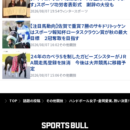
す」スポーツ功労者表彰式 謝辞の大役も
2026/08/07 19:54
ウィンタースポーツ
【注目馬動向】佐賀で重賞７勝のサキドリトッケン
はスポーツ報知杯ロータスクラウン賞が秋の最大
目標 ２冠奪取を目指す
2026/08/07 16:02
その他競技
２４年のカペラＳを制したガビーズシスターがＪＲ
Ａ競走馬登録を抹消 今後は大井競馬に移籍予
定
2026/08/07 15:06
その他競技
TOP
話題の投稿
その他競技
ハンドボール女子・倉岡愛実、熱い決意！