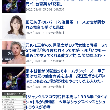
元・仙台育英を「応援」
2026/08/08 05:00
その他競技
細江純子のレパードS注目馬 コース適性が問わ
れる舞台で挙げた馬は
2026/08/07 21:00
その他競技
元Ｋ-１王者の久保優太が１０代女性と再婚 ＳＮ
Ｓで報告「色々言われそうですが…」も「いつも一
番近くで支えてくれる彼女と共に、笑顔あふれる
家庭を築いていきたい」
2026/08/07 20:01
その他競技
張本智和が８強進出でホームランポーズ 甲子
園は地元の仙台育英を応援 須江監督から「学
ぶこともある。僕が野球をやっていたら入りたかっ
た」
2026/08/07 19:33
その他競技
【ジャックルマロワ賞】日本馬は１９９８年にタイキ
シャトルが初制覇 今年はシックスペンスとシュ
トラウスが参戦