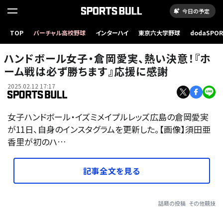
今日の予定
TOP
バーチャル高校野球
インターハイ
東京六大学野球
dodaSPO
（新しいタブ
ハンドボール女子・倉岡愛実、熱い決意！『ホ
ーム戦は必ず勝ちます』応援に感謝
2025.02.12 17:17
女子ハンドボール・イズミメイプルレッズ広島の倉岡愛実
が11日、自身のインスタグラムを更新した。【画像】須田亜
香里が初のハ…
記事全文を見る
話題の投稿
その他競技