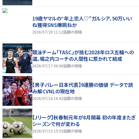
19歳ヤマルの“年上恋人♡”ガルシア、50万いい
ね獲得SNS爆跳ねか
2026/07/20 11:12
話題の投稿
競泳チーム「TASC」が挑む2028年ロス五輪への
道。堀之内コーチの人間性に惹かれて結成
2026/07/17 06:06
話題の投稿
【男子バレー日本代表】9連勝の価値 データで読
み解くVNLの現在地
2026/07/16 16:42
話題の投稿
【Jリーグ】秋春制元年が8月開幕 初の年度またぎ
シーズンで何が変わる
2026/07/15 15:55
話題の投稿