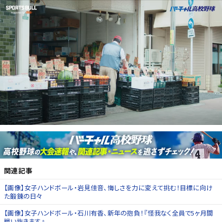
関連記事
【画像】女子ハンドボール・岩見佳音、悔しさを力に変えて挑む！目標に向け
た鍛錬の日々
【画像】女子ハンドボール・石川有香、新年の抱負！『怪我なく全員で5ヶ月間
戦い抜きます』