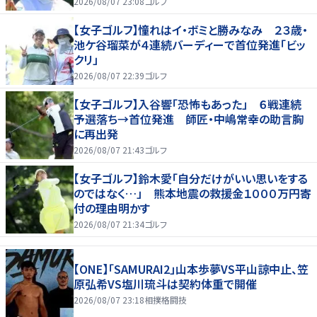
2026/08/07 23:08
ゴルフ
【女子ゴルフ】憧れはイ・ボミと勝みなみ ２３歳・
池ケ谷瑠菜が４連続バーディーで首位発進「ビッ
クリ」
2026/08/07 22:39
ゴルフ
【女子ゴルフ】入谷響「恐怖もあった」 ６戦連続
予選落ち→首位発進 師匠・中嶋常幸の助言胸
に再出発
2026/08/07 21:43
ゴルフ
【女子ゴルフ】鈴木愛「自分だけがいい思いをする
のではなく…」 熊本地震の救援金１０００万円寄
付の理由明かす
2026/08/07 21:34
ゴルフ
【ONE】「SAMURAI2」山本歩夢VS平山諒中止、笠
原弘希VS塩川琉斗は契約体重で開催
2026/08/07 23:18
相撲格闘技