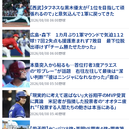
【西武】タフネスな黒木優太が「１位を目指して頑
張れるので」と意気込んで１軍に戻ってきた
2026/08/08 06:00
野球
広島・森下 １カ月ぶり１軍マウンドで気迫１１２
球！７回２失点も援護恵まれず７敗目 最下位脱
出導けず「チーム勝たせたかった」
2026/08/08 06:00
野球
本塁突入から粘るも…首位打者3度アラエス
の“珍プレー”が話題 右往左往して最後は“潔
い判断”「彼はニンジャになれなかった」「面白すぎ
る」
2026/08/08 05:50
野球
「現実的に考えて選ばない」大谷翔平のMVP受賞
に異論 米記者が指摘した投票者の“オオタニ疲
れ”「投票する人間たちの飽きは本当にある」
2026/08/08 05:40
野球
【甲子園】センバツ８強・英明VS関東４強・関東第