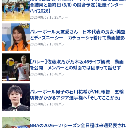
合結果と最終日（8/8）の試合予定【近畿インター
ハイ2026】
2026/08/07 15:25
バレー
バレーボール大友愛さん 日本代表の長女・美空
とディズニーシー カチューシャ着けて動画撮影
2026/08/07 15:08
バレー
【バレー】佐藤淑乃が乃木坂46ライブ観戦 動画
を公開 メンバーとの対面では固まって話せず
2026/08/07 10:46
バレー
バレーボール男子の石川祐希がVNL報告 五輪
切符がかかるアジア選手権へ「そしてここから」
2026/08/07 10:08
バレー
NBAの2026－27シーズン全日程は来週発表され