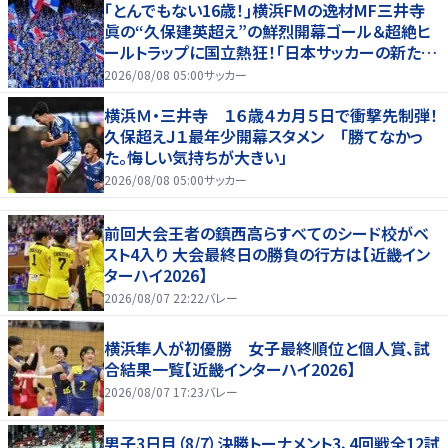
｢とんでもない16歳！｣横浜FMの逸材MF三井寺
眞の“久保建英超え”の鮮烈開幕ゴール＆超絶ヒ
ールトラップに国立熱狂！｢日本サッカーの新たな
スターが誕生した｣
2026/08/08 05:00
サッカー
横浜Ｍ・三井寺 １６歳４カ月５日で衝撃先制弾！
久保超えＪ１最年少開幕スタメン 「勝てなかっ
た。悔しい気持ちが大きい」
2026/08/08 05:00
サッカー
前回大会王者の鎮西高らすべてのシード校がベ
スト4入り 大会最終日の勝負の行方は【近畿イン
ターハイ2026】
2026/08/07 22:22
バレー
横浜隼人が初優勝 女子最終順位と個人賞、試
合結果一覧【近畿インターハイ2026】
2026/08/07 17:23
バレー
男子3日目（8/7）決勝トーナメント3、4回戦全12試