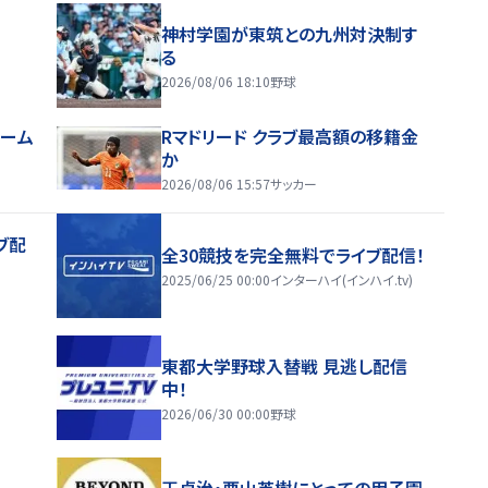
神村学園が東筑との九州対決制す
る
2026/08/06 18:10
野球
ホーム
Rマドリード クラブ最高額の移籍金
か
2026/08/06 15:57
サッカー
ブ配
全30競技を完全無料でライブ配信！
2025/06/25 00:00
インターハイ(インハイ.tv)
東都大学野球入替戦 見逃し配信
中！
2026/06/30 00:00
野球
王貞治・栗山英樹にとっての甲子園