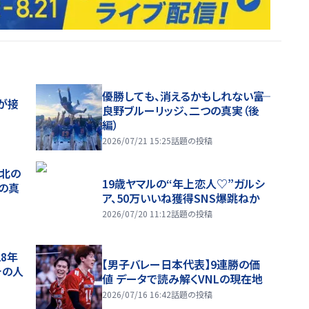
優勝しても、消えるかもしれない――富
が接
良野ブルーリッジ、二つの真実（後
編）
2026/07/21 15:25
話題の投稿
、北の
19歳ヤマルの“年上恋人♡”ガルシ
つの真
ア、50万いいね獲得SNS爆跳ねか
2026/07/20 11:12
話題の投稿
28年
【男子バレー日本代表】9連勝の価
チの人
値 データで読み解くVNLの現在地
2026/07/16 16:42
話題の投稿