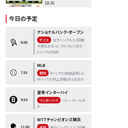
18:30
今日の予定
ナショナルバンク・オープン
テニス
女子シングルス2回戦
6:00
大坂なおみ vs. ウドバルジほか
(リンクは外部)
MLB
7:35
野球
Rソックス(吉田正尚) vs.
Wソックス(村上宗隆)(8:10)ほか
夏季インターハイ
9:30
インターハイ
バレーボールほ
か
WTTチャンピオンズ横浜
11:00
卓球
男女シングルス1・2回戦