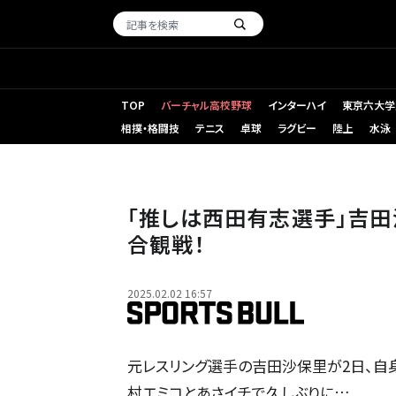
TOP
バーチャル高校野球
インターハイ
東京六大学
相撲・格闘技
テニス
卓球
ラグビー
陸上
水泳
「推しは西田有志選手」吉
合観戦！
2025.02.02 16:57
元レスリング選手の吉田沙保里が2日、自
村エミコとあさイチで久しぶりに…