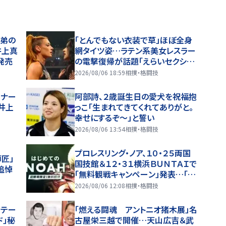
兄弟の
「とんでもない衣装で草」ほぼ全身
井上真
網タイツ姿…ラテン系美女レスラー
発売
の電撃復帰が話題「えらいセクシ
ー」
2026/08/06 18:59
相撲・格闘技
ーナー
阿部詩、２歳誕生日の愛犬を祝福抱
井上
っこ「生まれてきてくれてありがと。
幸せにするぞ～」と誓い
2026/08/06 13:54
相撲・格闘技
プロレスリング・ノア、１０・２５両国
匠」
国技館＆１２・３１横浜ＢＵＮＴＡＩで
追悼
「無料観戦キャンペーン」発表…「Ｎ
ＯＡＨを初めて観戦する方に限り無
2026/08/06 12:08
相撲・格闘技
料」
、テー
「燃える闘魂 アントニオ猪木展」名
ド」秘
古屋栄三越で開催…天山広吉＆武