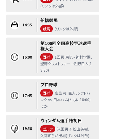
(リンクは外部)
船橋競馬
14:35
競馬
(リンクは外部)
第108回全国高校野球選手
権大会
16:00
野球
1回戦 東筑 - 神村学園、
聖隷クリストファー - 佐野日大(1
8:30)
プロ野球
野球
広島 vs. 巨人、ソフトバ
17:45
ンク vs. 日本ハム(ともに18:00)
ほか
ウィンダム選手権初日
19:50
ゴルフ
米国男子 松山英樹、
久常涼らが出場(リンクは外部)