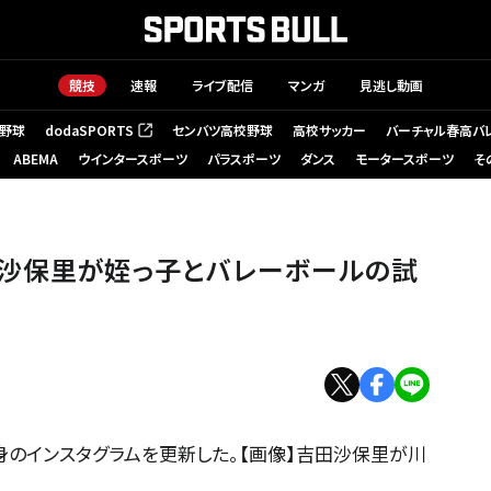
競技
速報
ライブ配信
マンガ
見逃し動画
野球
dodaSPORTS
センバツ高校野球
高校サッカー
バーチャル春高バ
（新しいタブで開く）
ABEMA
ウインタースポーツ
パラスポーツ
ダンス
モータースポーツ
そ
田沙保里が姪っ子とバレーボールの試
身のインスタグラムを更新した。【画像】吉田沙保里が川