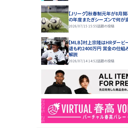
【Jリーグ】秋春制元年が8月開
の年度またぎシーズンで何が
2026/07/15 15:55
話題の投稿
【MLB】村上宗隆はHRダービ
退も約2400万円 賞金の仕組
解説
2026/07/14 14:52
話題の投稿