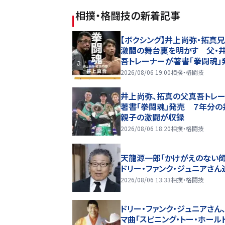
相撲・格闘技
の新着記事
【ボクシング】井上尚弥・拓真
激闘の舞台裏を明かす 父・
吾トレーナーが著書「拳闘魂」
2026/08/06 19:00
相撲・格闘技
井上尚弥、拓真の父真吾トレ
著書「拳闘魂」発売 ７年分の
親子の激闘が収録
2026/08/06 18:20
相撲・格闘技
天龍源一郎「かけがえのない師
ドリー・ファンク・ジュニアさん
2026/08/06 13:33
相撲・格闘技
ドリー・ファンク・ジュニアさん
マ曲「スピニング・トー・ホール