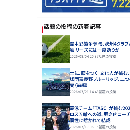
話題の投稿
の新着記事
鈴木彩艶争奪戦、欧州4クラブ
触 リーズには一度断りか
2026/08/04 20:37
話題の投稿
土に、膝をつく。文化人が挑む
球団――富良野ブルーリッジ、二
実（前編）
2026/07/21 14:48
話題の投稿
競泳チーム「TASC」が挑む20
ロス五輪への道。堀之内コー
間性に惹かれて結成
2026/07/17 06:06
話題の投稿