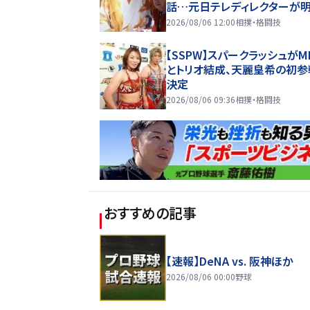
話…元日テレディレクターが
「僕が判断して黙って流しまし
2026/08/06 12:00
相撲・格闘技
【SSPW】スパークラッシュがMI
とトリオ結成、天麗皇希の初参
決定
2026/08/06 09:36
相撲・格闘技
おすすめの記事
【速報】DeNA vs. 阪神ほか
2026/08/06 00:00
野球