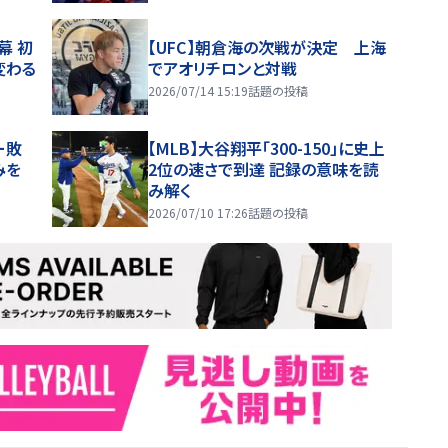
幕 初
【UFC】朝倉海の次戦が決定 上海
変わる
でアオリチロンと対戦
2026/07/14 15:19
話題の投稿
ー敗
【MLB】大谷翔平「300-150」に史上
みを
2位の速さで到達 記録の意味を読
み解く
2026/07/10 17:26
話題の投稿