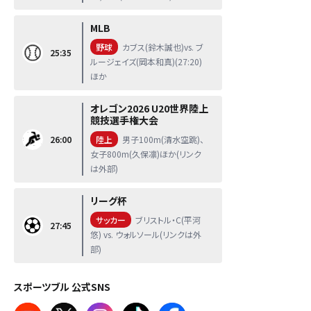
MLB
野球
カブス(鈴木誠也)vs. ブ
25:35
ルージェイズ(岡本和真)(27:20)
ほか
オレゴン2026 U20世界陸上
競技選手権大会
26:00
陸上
男子100m(清水空跳)、
女子800m(久保凛)ほか(リンク
は外部)
リーグ杯
サッカー
ブリストル・C(平河
27:45
悠) vs. ウォルソール(リンクは外
部)
スポーツブル 公式SNS