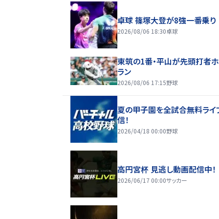
卓球 篠塚大登が8強一番乗り
2026/08/06 18:30
卓球
東筑の1番・平山が先頭打者
ラン
2026/08/06 17:15
野球
夏の甲子園を全試合無料ライ
信！
2026/04/18 00:00
野球
高円宮杯 見逃し動画配信中！
2026/06/17 00:00
サッカー