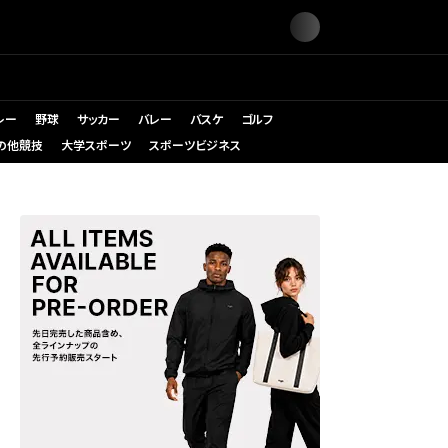
レー
野球
サッカー
バレー
バスケ
ゴルフ
の他競技
大学スポーツ
スポーツビジネス