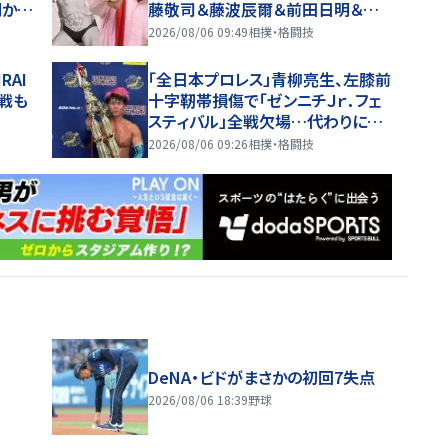
明かす
藤敬司＆藤波辰爾＆前田日明＆初
た」
代タイガーマスクが来場…８・２６か
2026/08/06 09:49
相撲・格闘技
ら９・７まで
RAI
「全日本プロレス」青柳亮生、左膝前
戦も
十字靭帯損傷で「ゼンニチＪｒ．フェ
スティバル」全戦欠場…代わりに望
月成晃が出場
2026/08/06 09:26
相撲・格闘技
DeNA・ビドがまさかの初回7失点
2026/08/06 18:39
野球