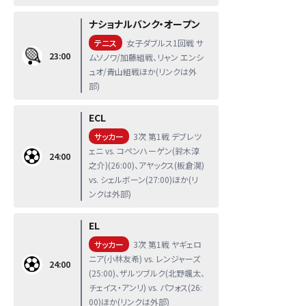
ナショナルバンク・オープン
テニス
女子ダブルス1回戦 サ
23:00
ムソノワ/加藤組戦、リャン エンシ
ュオ/青山組戦ほか(リンクは外
部)
ECL
サッカー
3次 第1戦 デブレツ
ェニ vs. コペンハーゲン(鈴木淳
24:00
之介)(26:00)、アヤックス(板倉滉)
vs. シェルボーン(27:00)ほか(リ
ンクは外部)
EL
サッカー
3次 第1戦 ヤギェロ
ニア(小林友希) vs. レンジャーズ
24:00
(25:00)、ザルツブルク(北野颯太、
チェイス・アンリ) vs. パフォス(26:
00)ほか(リンクは外部)