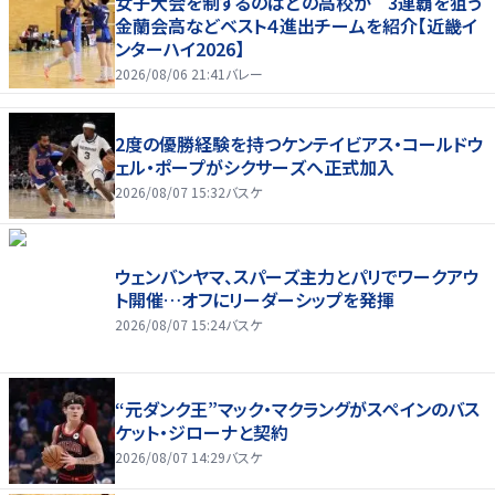
女子大会を制するのはどの高校か 3連覇を狙う
金蘭会高などベスト４進出チームを紹介【近畿イ
ンターハイ2026】
2026/08/06 21:41
バレー
2度の優勝経験を持つケンテイビアス・コールドウ
ェル・ポープがシクサーズへ正式加入
2026/08/07 15:32
バスケ
ウェンバンヤマ、スパーズ主力とパリでワークアウ
ト開催…オフにリーダーシップを発揮
2026/08/07 15:24
バスケ
“元ダンク王”マック・マクラングがスペインのバス
ケット・ジローナと契約
2026/08/07 14:29
バスケ