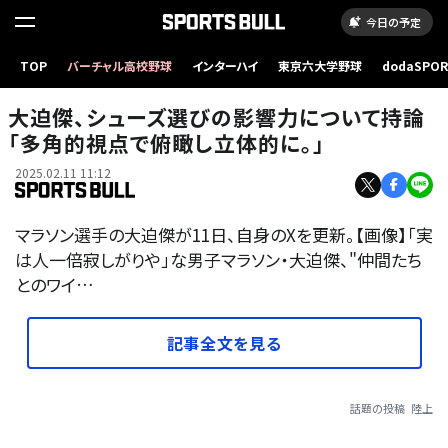
今日の予定
TOP
バーチャル高校野球
インターハイ
東京六大学野球
dodaSPO
（新しいタブ
大迫傑、シューズ選びの影響力について持論
「多角的視点で俯瞰し立体的に。」
2025.02.11 11:12
マラソン選手の大迫傑が11日、自身のXを更新。【画像】「実
は人一倍寂しがりや」な男子マラソン・大迫傑、"仲間たち
とのワイ…
記事全文を見る
話題の投稿
陸上