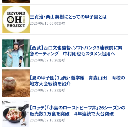
王貞治・栗山英樹にとっての甲子園とは
2026/06/15 00:00
野球
【西武】西口文也監督、ソフトバンク３連戦前に緊
急ミーティング 中村剛也もスタメン起用へ
2026/08/07 16:26
野球
【夏の甲子園】1回戦・遊学館 - 青森山田 両校の
地方大会戦績を紹介
2026/08/07 16:23
野球
【ロッテ】「小島のローストビーフ丼」26シーズンの
販売数１万食を突破 ４年連続で大台突破
2026/08/07 16:22
野球