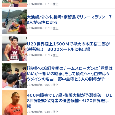
2026/08/07 11:38
陸上
大漁旗バトンに長崎・奈留島でリレーマラソン 7
8人が63キロ走る
2026/08/07 11:30
陸上
Ｕ２０世界陸上１５００Ｍで早大の本田桜二郎が
決勝進出 ３０００メートルにも出場
2026/08/07 11:07
陸上
【箱根への道】今季のチームスローガンは「覚悟は
いいか～想いの継承、そして頂点へ～」由来はケ
ツメイシの名曲 野中主将と３人の副将がチーム
を引っ張る…夏合宿特集第１弾、国学院大
2026/08/07 05:00
陸上
４００Ｍ障害で１７歳・後藤大樹が予選突破 Ｕ１
８世界記録保持者の優勝候補…Ｕ２０世界選手
権
2026/08/07 04:10
陸上