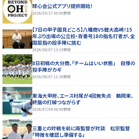
球心会公式アプリ提供開始！
2026/05/27 00:00
野球
【7日の甲子園見どころ】八幡商VS健大高崎！15
年ぶり出場の公立校・背番号18の指名打者が、全
国屈指の投手陣に挑む
2026/08/07 13:19
野球
8日初戦の大分商、「チームはいい状態」 自慢の
投手陣がカギ
2026/08/07 11:30
野球
東海大甲府、エース村尾が4回無失点 鶴岡東、
終盤の打線つながらず
2026/07/04 00:00
野球
三重との対戦を前に両監督が対談 松宗監督
「特徴を確認し準備する」