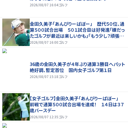
2026/08/07 16:04
ゴルフ
金田久美子「あんびりーばぼー」 歴代５０位、通
算５００試合出場 ５０１試合目は好発進「嫌だっ
たゴルフが最近は楽しいかも」「もう少し？頑張り
たいな」
2026/08/07 16:00
ゴルフ
36歳の金田久美子が４年ぶり通算３勝目へパット
絶好調、暫定首位 国内女子ゴルフ第１日
2026/08/07 15:18
ゴルフ
【女子ゴルフ】金田久美子「あんびりーばぼー」
前戦で通算５００試合出場を達成！ １４日は３７
歳バースデー
2026/08/07 12:35
ゴルフ