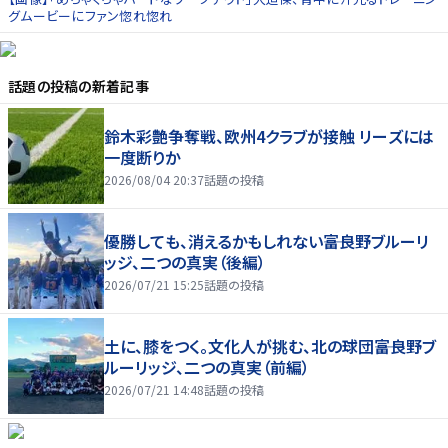
グムービーにファン惚れ惚れ
話題の投稿
の新着記事
鈴木彩艶争奪戦、欧州4クラブが接触 リーズには
一度断りか
2026/08/04 20:37
話題の投稿
優勝しても、消えるかもしれない――富良野ブルーリ
ッジ、二つの真実（後編）
2026/07/21 15:25
話題の投稿
土に、膝をつく。文化人が挑む、北の球団――富良野ブ
ルーリッジ、二つの真実（前編）
2026/07/21 14:48
話題の投稿