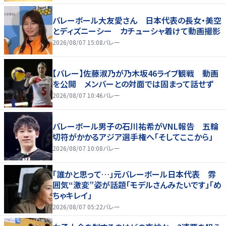
バレーボール大友愛さん 日本代表の長女・美空
とディズニーシー カチューシャ着けて動画撮影
2026/08/07 15:08
バレー
【バレー】佐藤淑乃が乃木坂46ライブ観戦 動画
を公開 メンバーとの対面では固まって話せず
2026/08/07 10:46
バレー
バレーボール男子の石川祐希がVNL報告 五輪
切符がかかるアジア選手権へ「そしてここから」
2026/08/07 10:08
バレー
「誰かと思って…」元バレーボール日本代表 雰
囲気“激変”姿が話題「モデルさんみたいです」「め
ちゃキレイ」
2026/08/07 05:22
バレー