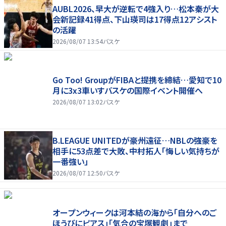
AUBL2026、早大が逆転で4強入り…松本秦が大
会新記録41得点、下山瑛司は17得点12アシスト
の活躍
2026/08/07 13:54
バスケ
Go Too! GroupがFIBAと提携を締結…愛知で10
月に3x3車いすバスケの国際イベント開催へ
2026/08/07 13:02
バスケ
B.LEAGUE UNITEDが豪州遠征…NBLの強豪を
相手に53点差で大敗、中村拓人「悔しい気持ちが
一番強い」
2026/08/07 12:50
バスケ
オープンウィークは河本結の海から「自分へのご
ほうびにピアス」「気合の宝塚観劇」まで