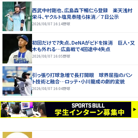
西武中村剛也、広島森下暢仁ら登録 楽天浅村
栄斗、ヤクルト塩見泰隆ら抹消／７日公示
2026/08/07 16:14
野球
初回だけで7失点、DeNAがビドを抹消 巨人・又
木も外れる…広島戦で4回途中4失点
2026/08/07 16:05
野球
引っ張り打球急増で長打開眼 球界屈指のバン
ト技術と融合…ロッテ・小川龍成の劇的変貌
2026/08/07 16:04
野球