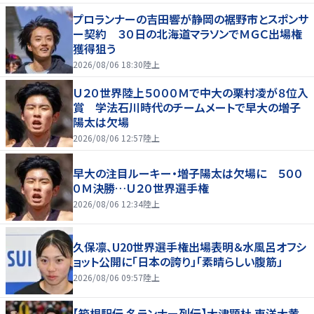
プロランナーの吉田響が静岡の裾野市とスポンサ
ー契約 ３０日の北海道マラソンでＭＧＣ出場権
獲得狙う
2026/08/06 18:30
陸上
Ｕ２０世界陸上５０００Ｍで中大の栗村凌が８位入
賞 学法石川時代のチームメートで早大の増子
陽太は欠場
2026/08/06 12:57
陸上
早大の注目ルーキー・増子陽太は欠場に ５００
０Ｍ決勝…Ｕ２０世界選手権
2026/08/06 12:34
陸上
久保凛、U20世界選手権出場表明＆水風呂オフシ
ョット公開に「日本の誇り」「素晴らしい腹筋」
2026/08/06 09:57
陸上
【箱根駅伝 名ランナー列伝】大津顕杜 東洋大黄