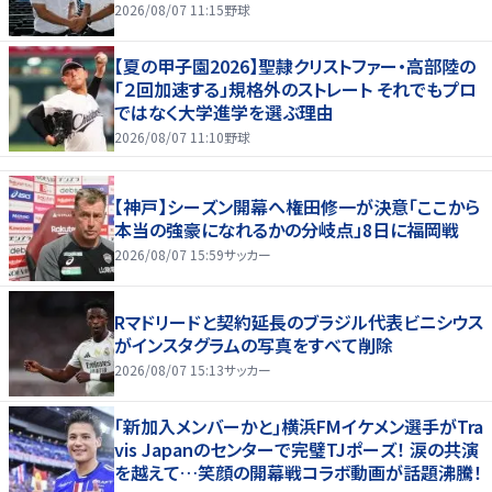
2026/08/07 11:15
野球
【夏の甲子園2026】聖隷クリストファー・高部陸の
「２回加速する」規格外のストレート それでもプロ
ではなく大学進学を選ぶ理由
2026/08/07 11:10
野球
【神戸】シーズン開幕へ権田修一が決意「ここから
本当の強豪になれるかの分岐点」8日に福岡戦
2026/08/07 15:59
サッカー
Rマドリードと契約延長のブラジル代表ビニシウス
がインスタグラムの写真をすべて削除
2026/08/07 15:13
サッカー
｢新加入メンバーかと｣横浜FMイケメン選手がTra
vis Japanのセンターで完璧TJポーズ！ 涙の共演
を越えて…笑顔の開幕戦コラボ動画が話題沸騰！