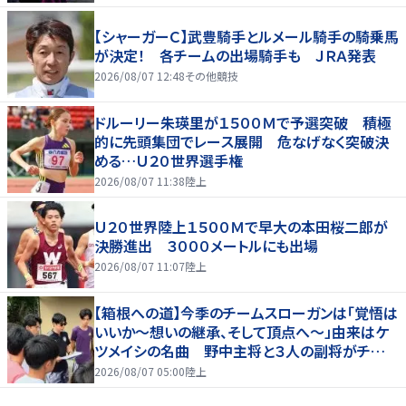
【シャーガーＣ】武豊騎手とルメール騎手の騎乗馬
が決定！ 各チームの出場騎手も ＪＲＡ発表
2026/08/07 12:48
その他競技
ドルーリー朱瑛里が１５００Ｍで予選突破 積極
的に先頭集団でレース展開 危なげなく突破決
める…Ｕ２０世界選手権
2026/08/07 11:38
陸上
Ｕ２０世界陸上１５００Ｍで早大の本田桜二郎が
決勝進出 ３０００メートルにも出場
2026/08/07 11:07
陸上
【箱根への道】今季のチームスローガンは「覚悟は
いいか～想いの継承、そして頂点へ～」由来はケ
ツメイシの名曲 野中主将と３人の副将がチーム
を引っ張る…夏合宿特集第１弾、国学院大
2026/08/07 05:00
陸上