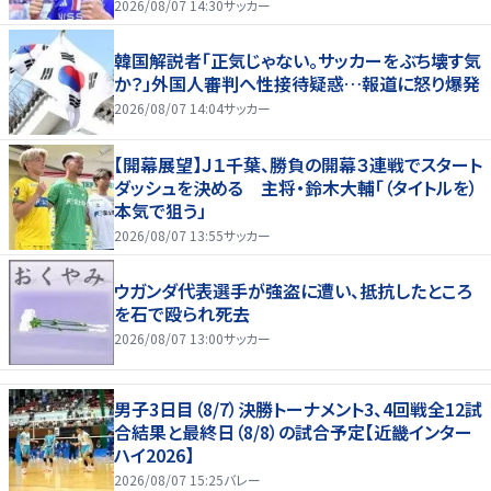
2026/08/07 14:30
サッカー
韓国解説者「正気じゃない。サッカーをぶち壊す気
か？」外国人審判へ性接待疑惑…報道に怒り爆発
2026/08/07 14:04
サッカー
【開幕展望】Ｊ１千葉、勝負の開幕３連戦でスタート
ダッシュを決める 主将・鈴木大輔「（タイトルを）
本気で狙う」
2026/08/07 13:55
サッカー
ウガンダ代表選手が強盗に遭い、抵抗したところ
を石で殴られ死去
2026/08/07 13:00
サッカー
男子3日目（8/7）決勝トーナメント3、4回戦全12試
合結果と最終日（8/8）の試合予定【近畿インター
ハイ2026】
2026/08/07 15:25
バレー