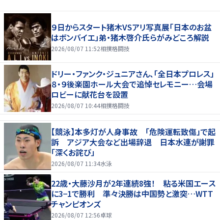
９日からスタート猪木VSアリ写真展「日本のお盆
はボンバイエ」弟・猪木啓介氏らがみどころ解説
2026/08/07 11:52
相撲格闘技
ドリー・ファンク・ジュニアさん、「全日本プロレス」
８・９後楽園ホール大会で追悼セレモニー…会場
ロビーに献花台を設置
2026/08/07 10:44
相撲格闘技
【競泳】本多灯が人身事故 「危険運転致傷」で起
訴 アジア大会など出場辞退 日本水連が謝罪
「深くお詫び」
2026/08/07 11:34
水泳
22歳・大藤沙月が2年連続8強！ 粘る米国エース
に3−1で勝利 準々決勝は中国勢と激突…WTT
チャンピオンズ
2026/08/07 12:56
卓球