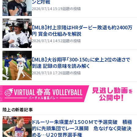
ンと対戦
2026/07/14 15:19
話題の投稿
【MLB】村上宗隆はHRダービー敗退も約2400万
円 賞金の仕組みを解説
2026/07/14 14:52
話題の投稿
【MLB】大谷翔平「300-150」に史上2位の速さで
到達 記録の意味を読み解く
2026/07/10 17:26
話題の投稿
陸上
の新着記事
ドルーリー朱瑛里が１５００Ｍで予選突破 積極
的に先頭集団でレース展開 危なげなく突破決
める…Ｕ２０世界選手権