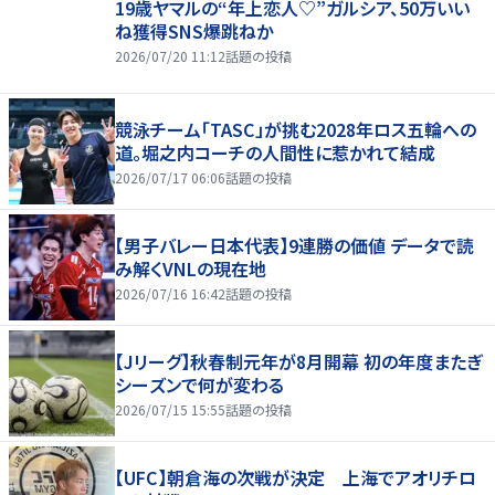
19歳ヤマルの“年上恋人♡”ガルシア、50万いい
ね獲得SNS爆跳ねか
2026/07/20 11:12
話題の投稿
競泳チーム「TASC」が挑む2028年ロス五輪への
道。堀之内コーチの人間性に惹かれて結成
2026/07/17 06:06
話題の投稿
【男子バレー日本代表】9連勝の価値 データで読
み解くVNLの現在地
2026/07/16 16:42
話題の投稿
【Jリーグ】秋春制元年が8月開幕 初の年度またぎ
シーズンで何が変わる
2026/07/15 15:55
話題の投稿
【UFC】朝倉海の次戦が決定 上海でアオリチロ