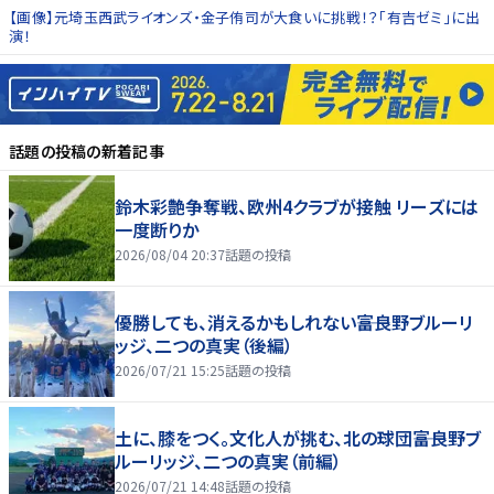
【画像】元埼玉西武ライオンズ・金子侑司が大食いに挑戦！？「有吉ゼミ」に出
演！
話題の投稿
の新着記事
鈴木彩艶争奪戦、欧州4クラブが接触 リーズには
一度断りか
2026/08/04 20:37
話題の投稿
優勝しても、消えるかもしれない――富良野ブルーリ
ッジ、二つの真実（後編）
2026/07/21 15:25
話題の投稿
土に、膝をつく。文化人が挑む、北の球団――富良野ブ
ルーリッジ、二つの真実（前編）
2026/07/21 14:48
話題の投稿