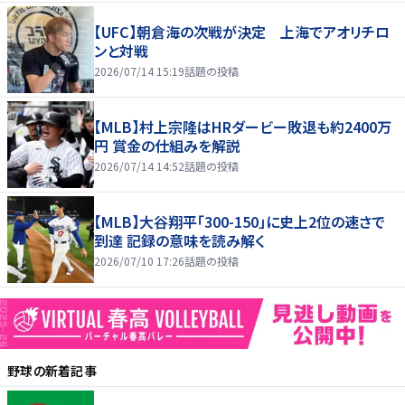
【UFC】朝倉海の次戦が決定 上海でアオリチロ
ンと対戦
2026/07/14 15:19
話題の投稿
【MLB】村上宗隆はHRダービー敗退も約2400万
円 賞金の仕組みを解説
2026/07/14 14:52
話題の投稿
【MLB】大谷翔平「300-150」に史上2位の速さで
到達 記録の意味を読み解く
2026/07/10 17:26
話題の投稿
野球
の新着記事