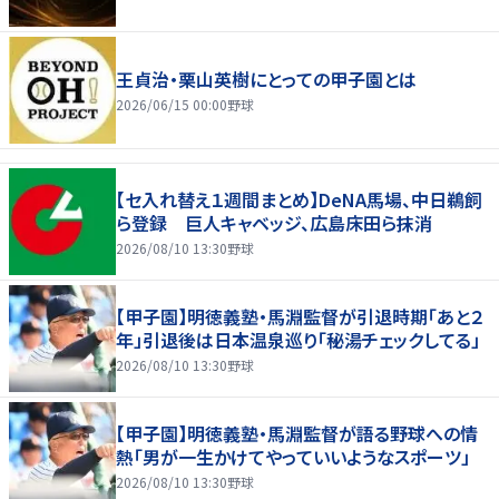
王貞治・栗山英樹にとっての甲子園とは
2026/06/15 00:00
野球
【セ入れ替え１週間まとめ】DeNA馬場、中日鵜飼
ら登録 巨人キャベッジ、広島床田ら抹消
2026/08/10 13:30
野球
【甲子園】明徳義塾・馬淵監督が引退時期「あと２
年」引退後は日本温泉巡り「秘湯チェックしてる」
2026/08/10 13:30
野球
【甲子園】明徳義塾・馬淵監督が語る野球への情
熱「男が一生かけてやっていいようなスポーツ」
2026/08/10 13:30
野球