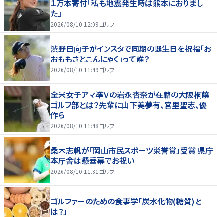
１万本寄付「私も地震発生時は熊本におりまし
た」
2026/08/10 12:09
ゴルフ
渋野日向子がインスタで同期の誕生日を祝福「お
おももさとこんにゃく」って誰？
2026/08/10 11:49
ゴルフ
全米女子アマ準Ｖの岩永杏奈が在籍の大阪桐蔭
ゴルフ部とは？先輩に山下美夢有、宮里聖志、優
作ら
2026/08/10 11:48
ゴルフ
桑木志帆が「岡山市民スポーツ栄誉賞」受賞 県庁
本庁舎は懸垂幕でお祝い
2026/08/10 11:31
ゴルフ
ゴルファーのための食事学「炭水化物(糖質)と
は？」