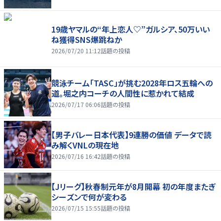
19歳ヤマルの“年上恋人♡”ガルシア、50万いい
ね獲得SNS爆跳ねか
2026/07/20 11:12
話題の投稿
競泳チーム「TASC」が挑む2028年ロス五輪への
道。堀之内コーチの人間性に惹かれて結成
2026/07/17 06:06
話題の投稿
【男子バレー日本代表】9連勝の価値 データで読
み解くVNLの現在地
2026/07/16 16:42
話題の投稿
【Jリーグ】秋春制元年が8月開幕 初の年度またぎ
シーズンで何が変わる
2026/07/15 15:55
話題の投稿