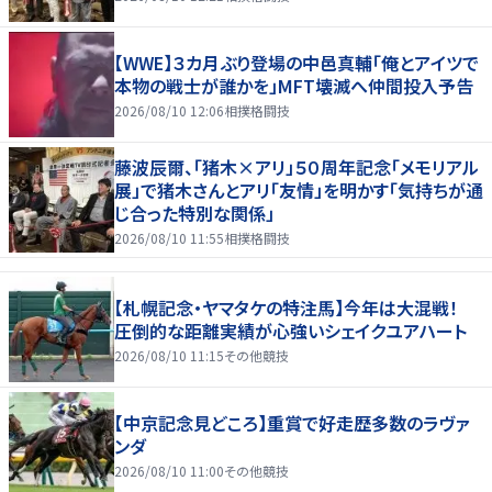
【WWE】３カ月ぶり登場の中邑真輔「俺とアイツで
本物の戦士が誰かを」MFT壊滅へ仲間投入予告
2026/08/10 12:06
相撲格闘技
藤波辰爾、「猪木×アリ」５０周年記念「メモリアル
展」で猪木さんとアリ「友情」を明かす「気持ちが通
じ合った特別な関係」
2026/08/10 11:55
相撲格闘技
【札幌記念・ヤマタケの特注馬】今年は大混戦！
圧倒的な距離実績が心強いシェイクユアハート
2026/08/10 11:15
その他競技
【中京記念見どころ】重賞で好走歴多数のラヴァ
ンダ
2026/08/10 11:00
その他競技