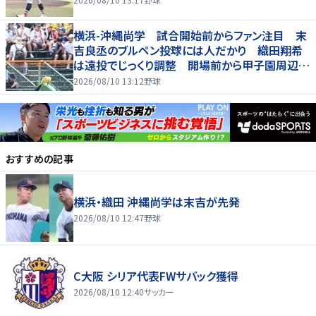
横浜-沖縄尚学 試合開始前からファン注目 末
吉良丞のブルペン投球には人だかり 織田翔希
は遠投でじっくり調整 開場前から甲子園周辺に
多くの人が
2026/08/10 13:12
野球
おすすめの記事
横浜・織田 沖縄尚学は末吉が先発
2026/08/10 12:47
野球
C大阪 シリア代表FWサバック獲得
2026/08/10 12:40
サッカー