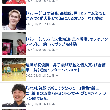
好いい」
2026/08/09 16:48
バレー
【バレー】「目の保養」高橋藍、黒Ｔ＆デニム姿でし
がみつく愛犬抱いて海に入るオフショなど披露
2026/08/09 12:12
バレー
【バレー】アルテミス北海道・鳥本香琳、オフはアク
ティブに 余市でサップも体験
2026/08/09 06:00
バレー
清風が初優勝 男子最終順位と個人賞、試合結
果一覧【近畿インターハイ2026】
2026/08/08 18:01
バレー
「いつも笑顔で楽しそうなので…」黄色“新ユ
ニ”着用の19歳バドミントン女子に「CMきそう」フ
ァン続々反応
2026/08/08 16:10
バレー