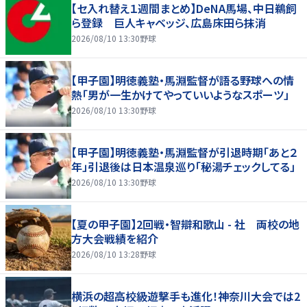
【セ入れ替え１週間まとめ】DeNA馬場、中日鵜飼
ら登録 巨人キャベッジ、広島床田ら抹消
2026/08/10 13:30
野球
【甲子園】明徳義塾・馬淵監督が語る野球への情
熱「男が一生かけてやっていいようなスポーツ」
2026/08/10 13:30
野球
【甲子園】明徳義塾・馬淵監督が引退時期「あと２
年」引退後は日本温泉巡り「秘湯チェックしてる」
2026/08/10 13:30
野球
【夏の甲子園】2回戦・智辯和歌山 - 社 両校の地
方大会戦績を紹介
2026/08/10 13:28
野球
横浜の超高校級遊撃手も進化！神奈川大会では2