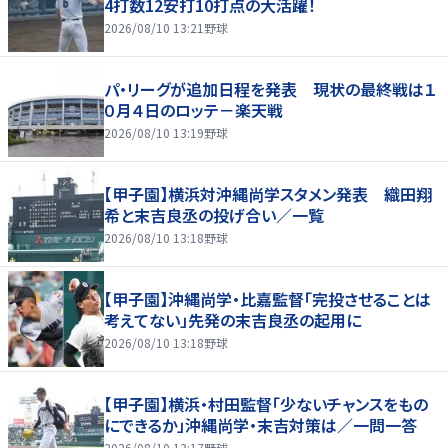
4打数12安打10打点の大活躍！
2026/08/10 13:21
野球
パ・リーグが追加日程を発表 現状の最終戦は１
０月４日のロッテ－楽天戦
2026/08/10 13:19
野球
【甲子園】横浜対沖縄尚学スタメン発表 織田翔
希と末吉良丞の投げ合い／一覧
2026/08/10 13:18
野球
【甲子園】沖縄尚学・比嘉監督「完投させることは
考えてない」先発の末吉良丞の起用に
2026/08/10 13:18
野球
【甲子園】横浜・村田監督「少ないチャンスをもの
にできるか」沖縄尚学・末吉対策は／一問一答
2026/08/10 13:17
野球