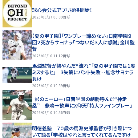
球心会公式アプリ提供開始！
2026/05/27 00:00
野球
【夏の甲子園】「ワンプレー諦めない」日南学園９
回２死からサヨナラ「つないだ３人に感謝」金川監
督
2026/08/10 11:12
野球
馬淵監督が悔やんだ“流れ”「夏の甲子園では1度
ミスすると」 3失策にバント失敗…無念サヨナラ
負け
2026/08/10 10:39
野球
「影のヒーロー」日南学園の劇勝呼んだ“神走
塁” 悲鳴→歓声にX仰天「特大ファインプレー」
2026/08/10 10:56
野球
明徳義塾 ７０歳の馬淵史郎監督が引き際につ
いて語る「学校はやれと言ってくれてるんですけ