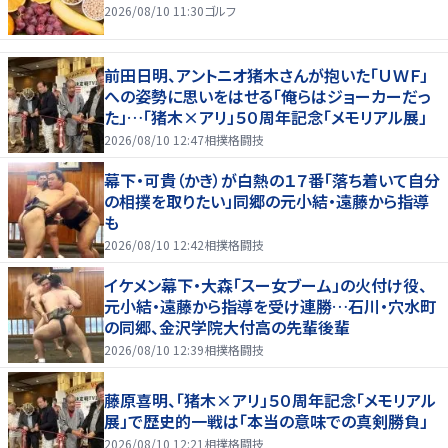
2026/08/10 11:30
ゴルフ
前田日明、アントニオ猪木さんが抱いた「ＵＷＦ」
への姿勢に思いをはせる「俺らはジョーカーだっ
た」…「猪木×アリ」５０周年記念「メモリアル展」
2026/08/10 12:47
相撲格闘技
幕下・可貴（かき）が白熱の１７番「落ち着いて自分
の相撲を取りたい」同郷の元小結・遠藤から指導
も
2026/08/10 12:42
相撲格闘技
イケメン幕下・大森「スー女ブーム」の火付け役、
元小結・遠藤から指導を受け連勝…石川・穴水町
の同郷、金沢学院大付高の先輩後輩
2026/08/10 12:39
相撲格闘技
藤原喜明、「猪木×アリ」５０周年記念「メモリアル
展」で歴史的一戦は「本当の意味での真剣勝負」
2026/08/10 12:21
相撲格闘技