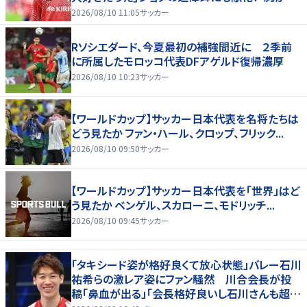
くなります…｣
2026/08/10 11:05
サッカー
Rソシエダード、今夏最初の補強間近に ２季前
に所属したモロッコ代表DFアゲルド復帰濃厚
2026/08/10 10:23
サッカー
【ワールドカップ】サッカー日本代表を名将たちは
どう見たか ファン・ハール、クロップ、フリック...
2026/08/10 09:50
サッカー
【ワールドカップ】サッカー日本代表を「世界」はど
う見たか ベンゲル、スカローニ、モドリッチ...
2026/08/10 09:45
サッカー
「タキシード姿が格好良くて放心状態」バレー石川
祐希らの激レア姿にファン騒然 川合会長が投
稿「鼻血が出る」「会長格好良いし石川さんも超格