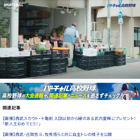
関連記事
【画像】西武スカウト・十亀剣 入団以前から縁のある武内夏暉にプレゼント！
「新人王おめでとう！」
【画像】西武・古賀悠斗、牧秀悟らと共に自主トレの様子を公開