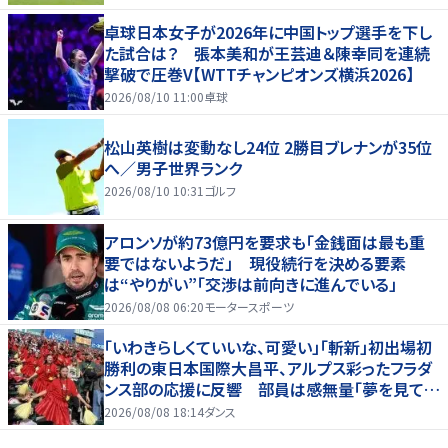
卓球日本女子が2026年に中国トップ選手を下し
た試合は？ 張本美和が王芸迪＆陳幸同を連続
撃破で圧巻V【WTTチャンピオンズ横浜2026】
2026/08/10 11:00
卓球
松山英樹は変動なし24位 2勝目ブレナンが35位
へ／男子世界ランク
2026/08/10 10:31
ゴルフ
アロンソが約73億円を要求も「金銭面は最も重
要ではないようだ」 現役続行を決める要素
は“やりがい”「交渉は前向きに進んでいる」
2026/08/08 06:20
モータースポーツ
「いわきらしくていいな、可愛い」「斬新」初出場初
勝利の東日本国際大昌平、アルプス彩ったフラダ
ンス部の応援に反響 部員は感無量「夢を見てい
るよう」
2026/08/08 18:14
ダンス