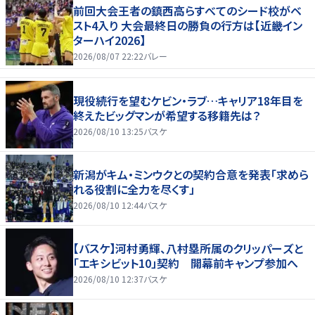
前回大会王者の鎮西高らすべてのシード校がベ
スト4入り 大会最終日の勝負の行方は【近畿イン
ターハイ2026】
2026/08/07 22:22
バレー
現役続行を望むケビン・ラブ…キャリア18年目を
終えたビッグマンが希望する移籍先は？
2026/08/10 13:25
バスケ
新潟がキム・ミンウクとの契約合意を発表「求めら
れる役割に全力を尽くす」
2026/08/10 12:44
バスケ
【バスケ】河村勇輝、八村塁所属のクリッパーズと
「エキシビット10」契約 開幕前キャンプ参加へ
2026/08/10 12:37
バスケ