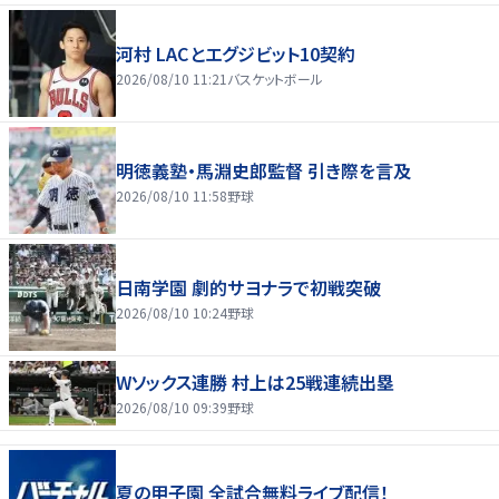
河村 LACとエグジビット10契約
2026/08/10 11:21
バスケットボール
明徳義塾・馬淵史郎監督 引き際を言及
2026/08/10 11:58
野球
日南学園 劇的サヨナラで初戦突破
2026/08/10 10:24
野球
Wソックス連勝 村上は25戦連続出塁
2026/08/10 09:39
野球
夏の甲子園 全試合無料ライブ配信！