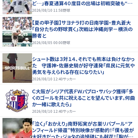
ど…」春夏通算４０度目の出場は初戦突破も“馬
淵節”炸裂
2026/08/10 11:58
野球
【夏の甲子園】サヨナラ打の日南学園・豊丸蒼大
「自分たちの野球貫く」次戦は沖縄尚学－横浜の
勝者と
2026/08/05 00:00
野球
シュート数は３対１４、それでも熊本は負けなかっ
た 守護神・佐藤史騎が好守連発「県民に元気や
勇気を与えられる存在になりたい」
2026/08/10 12:40
サッカー
Ｃ大阪がシリア代表ＦＷパブロ・サバック獲得「多
くのゴールを共に祝えることを望んでいます。何曲
か一緒に歌えたら」
2026/08/10 12:40
サッカー
｢泣く｣｢おかえり｣南野拓実が古巣リバプール“ア
ンフィールド帰還”特別映像が感動的！｢僕も彼が
大好きだった｣ジョタの追悼碑にも献花！｢胸が熱