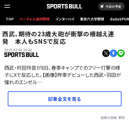
今日の予定
TOP
バーチャル高校野球
インターハイ
東京六大学野球
dodaSPO
（新しいタブ
西武、期待の23歳大砲が衝撃の柵越え連
発 本人もSNSで反応
2025.02.08 20:42
西武・村田怜音が8日、春季キャンプでのフリー打撃の様
子にXで反応した。【画像】昨季デビューした西武・羽田が
憧れのエンゼル…
記事全文を見る
話題の投稿
野球