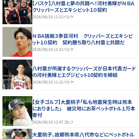
【バスケ】八村塁と夢の共闘へ！河村勇輝がＮＢＡ
クリッパーズとエキシビット１０契約
2026/08/10 11:52
バスケ
ＮＢＡ挑戦３季目河村 クリッパーズとエキシビ
ット１０契約 契約勝ち取り八村塁と共闘だ
2026/08/10 11:32
バスケ
八村塁が所属するクリッパーズが日本代表ガード
の河村勇輝とエグジビット10契約を締結
2026/08/10 11:21
バスケ
【女子ゴルフ】大里桃子「私も地震発生時は熊本
におりました」 被災地にお茶ペットボトル１万本
寄付
2026/08/10 12:47
ゴルフ
大里桃子、故郷熊本県八代市などにペットボトル