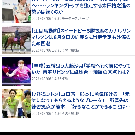
へ……ランキングトップを独走する太田格之進の
勢いは続くのか
2026/08/06 16:32
モータースポーツ
【注目馬動向】スイートピーＳ勝ち馬のカナルサン
マルタンは８月９日の佐渡Ｓに出走予定も外傷の
ため回避
2026/08/06 16:35
その他競技
【卓球】五輪狙う大藤沙月「学校へ行く前にやって
いた」自宅リビングに卓球台…飛躍の原点とは？
2026/08/06 14:36
卓球
【バドミントン】山口茜 熊本に勇気届ける 「元
気になってもらえるようなプレーを」 所属先の
練習拠点が熊本 「好きなことができることは当
たり前じゃない」
2026/08/06 14:36
その他競技