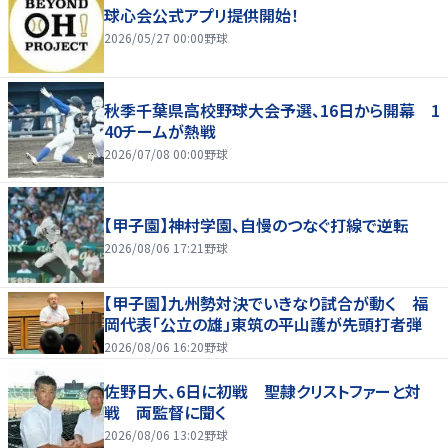
球心会公式アプリ提供開始！
2026/05/27 00:00
野球
秋季千葉県高校野球大会予選、16日から開幕 1
40チームが熱戦
2026/07/08 00:00
野球
【甲子園】神村学園、自慢のつなぐ打線で逆転
2026/08/06 17:21
野球
【甲子園】九州勢対決でいきなり試合が動く 福
岡代表「公立の雄」東筑の平山護が先頭打者弾
2026/08/06 16:20
野球
佐野日大、6日に初戦 聖隷クリストファーと対
戦 両監督に聞く
2026/08/06 13:02
野球