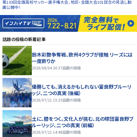
第103回全国高校サッカー選手権大会、地区・全国大会101試合の見逃し動
画公開中！
話題の投稿
の新着記事
鈴木彩艶争奪戦、欧州4クラブが接触 リーズには
一度断りか
2026/08/04 20:37
話題の投稿
優勝しても、消えるかもしれない――富良野ブルーリ
ッジ、二つの真実（後編）
2026/07/21 15:25
話題の投稿
土に、膝をつく。文化人が挑む、北の球団――富良野ブ
ルーリッジ、二つの真実（前編）
2026/07/21 14:48
話題の投稿