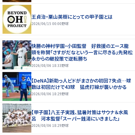
王貞治・栗山英樹にとっての甲子園とは
2026/06/15 00:00
野球
快勝の神村学園・小田監督 好救援のエース龍
頭を称賛「さすがだなという一言に尽きる」先発松
永からの継投策で逆転勝ち
2026/08/06 18:33
野球
【DeNA】新助っ人ビドがまさかの初回７失点…球
数は初回だけで43球 猛虎打線が襲いかかる
2026/08/06 18:29
野球
【甲子園】八王子実践、猛暑対策はサウナ＆水風
呂 河本監督「スーパー銭湯にいきました」
2026/08/06 18:29
野球