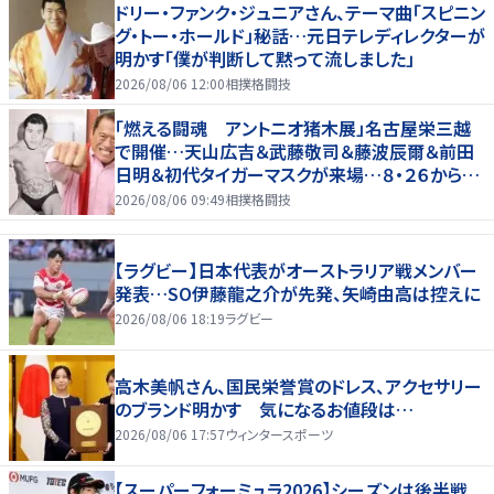
ドリー・ファンク・ジュニアさん、テーマ曲「スピニン
グ・トー・ホールド」秘話…元日テレディレクターが
明かす「僕が判断して黙って流しました」
2026/08/06 12:00
相撲格闘技
「燃える闘魂 アントニオ猪木展」名古屋栄三越
で開催…天山広吉＆武藤敬司＆藤波辰爾＆前田
日明＆初代タイガーマスクが来場…８・２６から９・
７まで
2026/08/06 09:49
相撲格闘技
【ラグビー】日本代表がオーストラリア戦メンバー
発表…SO伊藤龍之介が先発、矢崎由高は控えに
2026/08/06 18:19
ラグビー
高木美帆さん、国民栄誉賞のドレス、アクセサリー
のブランド明かす 気になるお値段は…
2026/08/06 17:57
ウィンタースポーツ
【スーパーフォーミュラ2026】シーズンは後半戦