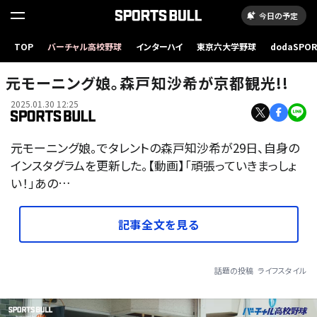
今日の予定
TOP
バーチャル高校野球
インターハイ
東京六大学野球
dodaSPO
（新しいタブ
元モーニング娘。森戸知沙希が京都観光!!
2025.01.30 12:25
元モーニング娘。でタレントの森戸知沙希が29日、自身の
インスタグラムを更新した。【動画】「頑張っていきまっしょ
い！」あの…
記事全文を見る
話題の投稿
ライフスタイル