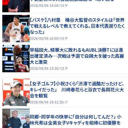
2026/08/06 16:00
バスケ
【バスケ】八村塁 桶谷大監督のスタイルは「世界
で戦えるレベルで教えてくれる。日本代表戻りたく
なった」
2026/08/06 16:00
バスケ
早稲田大、精華大に敗れるもAUBL決勝Tには進
出確定済み…次戦は予選で白鷗大を破った高麗
大と激突
2026/08/06 15:26
バスケ
【女子ゴルフ】小祝さくら「渋滞で過酷だったけど、
キレイだった」 川崎春花らと浴衣で長岡花火大
会を観覧
2026/08/06 18:32
ゴルフ
同郷・同学年の快挙に「自分は何してんだ？」 小
林光希は全英女子Vキャディを相棒に初優勝を