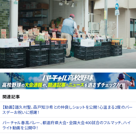
関連記事
【動画】譜久村聖、森戸知沙希との仲良しショットを公開！心温まる2度のバー
スデーお祝いに感謝！
バーチャル春高バレー、都道府県大会・全国大会400試合のフルマッチ、ハイ
ライト動画を公開中！