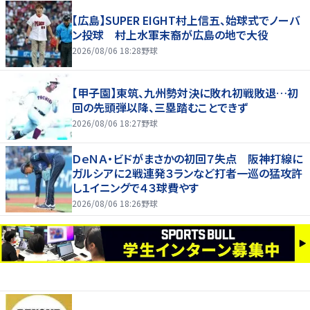
【広島】SUPER EIGHT村上信五、始球式でノーバ
ン投球 村上水軍末裔が広島の地で大役
2026/08/06 18:28
野球
【甲子園】東筑、九州勢対決に敗れ初戦敗退…初
回の先頭弾以降、三塁踏むことできず
2026/08/06 18:27
野球
ＤｅＮＡ・ビドがまさかの初回７失点 阪神打線に
ガルシアに２戦連発３ランなど打者一巡の猛攻許
し１イニングで４３球費やす
2026/08/06 18:26
野球