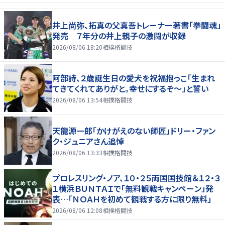
井上尚弥、拓真の父真吾トレーナー著書「拳闘魂」
発売 ７年分の井上親子の激闘が収録
2026/08/06 18:20
相撲格闘技
阿部詩、２歳誕生日の愛犬を祝福抱っこ「生まれ
てきてくれてありがと。幸せにするぞ～」と誓い
2026/08/06 13:54
相撲格闘技
天龍源一郎「かけがえのない師匠」ドリー・ファン
ク・ジュニアさん追悼
2026/08/06 13:33
相撲格闘技
プロレスリング・ノア、１０・２５両国国技館＆１２・３
１横浜ＢＵＮＴＡＩで「無料観戦キャンペーン」発
表…「ＮＯＡＨを初めて観戦する方に限り無料」
2026/08/06 12:08
相撲格闘技