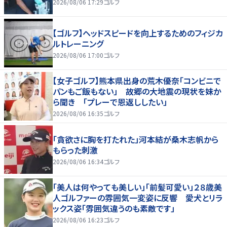
2026/08/06 17:29
ゴルフ
【ゴルフ】ヘッドスピードを向上するためのフィジカ
ルトレーニング
2026/08/06 17:00
ゴルフ
【女子ゴルフ】熊本県出身の荒木優奈「コンビニで
パンもご飯もない」 故郷の大地震の現状を妹か
ら聞き 「プレーで恩返ししたい」
2026/08/06 16:35
ゴルフ
「貪欲さに胸を打たれた」河本結が桑木志帆から
もらった刺激
2026/08/06 16:34
ゴルフ
「美人は何やっても美しい」「前髪可愛い」２８歳美
人ゴルファーの雰囲気一変姿に反響 愛犬とリラ
ックス姿「雰囲気違うのも素敵です」
2026/08/06 16:23
ゴルフ