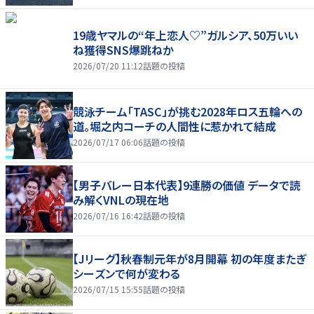
19歳ヤマルの“年上恋人♡”ガルシア、50万いい
ね獲得SNS爆跳ねか
2026/07/20 11:12
話題の投稿
競泳チーム「TASC」が挑む2028年ロス五輪への
道。堀之内コーチの人間性に惹かれて結成
2026/07/17 06:06
話題の投稿
【男子バレー日本代表】9連勝の価値 データで読
み解くVNLの現在地
2026/07/16 16:42
話題の投稿
【Jリーグ】秋春制元年が8月開幕 初の年度またぎ
シーズンで何が変わる
2026/07/15 15:55
話題の投稿