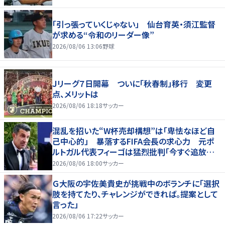
「引っ張っていくじゃない」 仙台育英・須江監督
が求める“令和のリーダー像”
2026/08/06 13:06
野球
Ｊリーグ７日開幕 ついに「秋春制」移行 変更
点、メリットは
2026/08/06 18:18
サッカー
混乱を招いた“W杯売却構想”は「卑怯なほど自
己中心的」 暴落するFIFA会長の求心力 元ポ
ルトガル代表フィーゴは猛烈批判「今すぐ追放す
べきだ」
2026/08/06 18:00
サッカー
Ｇ大阪の宇佐美貴史が挑戦中のボランチに「選択
肢を持てたり、チャレンジができれば。提案として
言った」
2026/08/06 17:22
サッカー