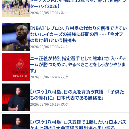
トーナメント3、4回戦全12試合をご紹介【近畿イン
ターハイ2026】
2026/08/05 17:31
バレー
【NBA】「レブロン、八村塁の代わりを獲得できてい
ない」レイカーズの補強に疑問の声……「今オフ
の負け組」という指摘も
2026/08/06 17:33
バスケ
ニモ正義が特別指定選手として熊本に加入…「チ
ームが勝つために、やるべきことをしっかりやりま
す」
2026/08/06 16:49
バスケ
【バスケ】八村塁、日の丸を背負う覚悟 「子供た
ちの憧れに」「日本代表である風格を」
2026/08/06 16:19
バスケ
【バスケ】八村塁「ロス五輪で１勝したい」日本バス
ケ史上初の３大会連続五輪出場へ思い語る