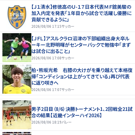
【Ｊ１清水】修徳高のＵ-１７日本代表ＭＦ舘美駿の
加入内定を発表「１年目から試合で活躍し優勝に
貢献できるように」
2026/08/06 17:15
サッカー
【ＪＦＬ】アスルクラロ沼津の下部組織出身大卒ル
ーキー北野明暉がセンターバックで勉強中「まず
は試合に出ること」
2026/08/06 17:08
サッカー
柏・熊坂光希 右膝の大けがを乗り越えて本格復
帰「コンディションは上がってきている」再び代表
に返り咲きへ
2026/08/06 17:07
サッカー
男子2日目（8/6）決勝トーナメント1、2回戦全21試
合の結果【近畿インターハイ2026】
2026/08/06 18:19
バレー