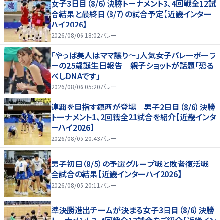
女子3日目（8/6）決勝トーナメント3、4回戦全12試
合結果と最終日（8/7）の試合予定【近畿インター
ハイ2026】
2026/08/06 18:02
バレー
「やっぱ美人はママ譲り～」人気女子バレーボーラ
ーの25歳誕生日報告 親子ショットが話題「恐る
べしDNAです」
2026/08/06 05:20
バレー
連覇を目指す鎮西が登場 男子2日目（8/6）決勝
トーナメント1、2回戦全21試合を紹介【近畿インタ
ーハイ2026】
2026/08/05 20:43
バレー
男子初日（8/5）の予選グループ戦と敗者復活戦
全試合の結果【近畿インターハイ2026】
2026/08/05 20:11
バレー
準決勝進出チームが決まる女子3日目（8/6）決勝