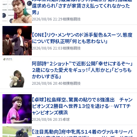
還求められ「さすが家賃さえ払ってくれなかった
男」
2026/08/06 21:29
相撲格闘技
【ONE】リウ・メンヤンのド派手髪色＆スーツ、態度
について野杁正明「何とも思わない」
2026/08/06 21:03
相撲格闘技
阿部詩“２ショット”で近影公開「幸せにするぞ〜」
２歳になった愛犬をギュッ！「人形かと」「どっちも
かわいすぎる」
2026/08/06 20:40
相撲格闘技
【卓球】松島輝空、驚異の粘りで８強進出 チャン
ピオンズ２勝目へ世界１３位を退ける…ＷＴＴチ
ャンピオンズ横浜
2026/08/06 20:35
卓球
【注目馬動向】府中牝馬Ｓ１４着のヴァルキリーバ