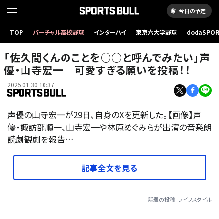
今日の予定
TOP
バーチャル高校野球
インターハイ
東京六大学野球
dodaSPO
（新しいタブ
「佐久間くんのことを○○と呼んでみたい」声
優・山寺宏一 可愛すぎる願いを投稿！！
2025.01.30 10:37
声優の山寺宏一が29日、自身のXを更新した。【画像】声
優・諏訪部順一、山寺宏一や林原めぐみらが出演の音楽朗
読劇観劇を報告…
記事全文を見る
話題の投稿
ライフスタイル