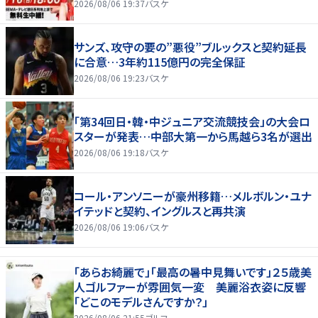
2026/08/06 19:37
バスケ
サンズ、攻守の要の”悪役”ブルックスと契約延長
に合意…3年約115億円の完全保証
2026/08/06 19:23
バスケ
「第34回日・韓・中ジュニア交流競技会」の大会ロ
スターが発表…中部大第一から馬越ら3名が選出
2026/08/06 19:18
バスケ
コール・アンソニーが豪州移籍…メルボルン・ユナ
イテッドと契約、イングルスと再共演
2026/08/06 19:06
バスケ
「あらお綺麗で」「最高の暑中見舞いです」２５歳美
人ゴルファーが雰囲気一変 美麗浴衣姿に反響
「どこのモデルさんですか？」
2026/08/06 21:55
ゴルフ