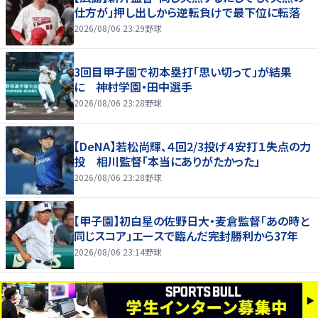
仕方が」押し出しから逆転負けで最下位に転落
2026/08/06 23:29
野球
3回目甲子園で初本塁打「思い切って」が結果
に 神村学園・田中選手
2026/08/06 23:28
野球
【DeNA】若松尚輝、４回2/3投げ４安打１失点の力
投 相川監督「本当にありがたかった」
2026/08/06 23:28
野球
【甲子園】初白星の佐野日大・麦倉監督「あの時と
同じスコア」エースで臨んだ完封勝利から37年
2026/08/06 23:14
野球