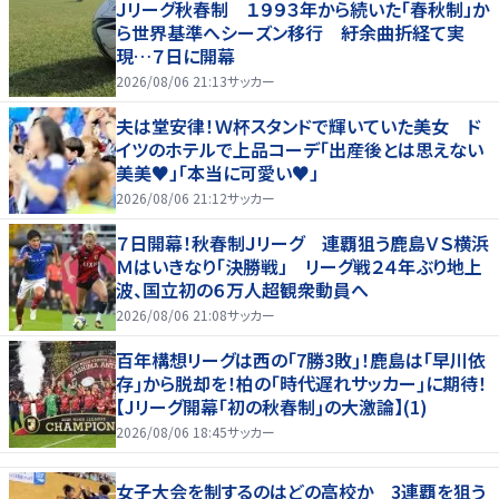
Ｊリーグ秋春制 １９９３年から続いた「春秋制」か
ら世界基準へシーズン移行 紆余曲折経て実
現…７日に開幕
2026/08/06 21:13
サッカー
夫は堂安律！Ｗ杯スタンドで輝いていた美女 ド
イツのホテルで上品コーデ「出産後とは思えない
美美♥」「本当に可愛い♥」
2026/08/06 21:12
サッカー
７日開幕！秋春制Ｊリーグ 連覇狙う鹿島ＶＳ横浜
Ｍはいきなり「決勝戦」 リーグ戦２４年ぶり地上
波、国立初の６万人超観衆動員へ
2026/08/06 21:08
サッカー
百年構想リーグは西の｢7勝3敗｣！鹿島は｢早川依
存｣から脱却を！柏の｢時代遅れサッカー｣に期待！
【Jリーグ開幕｢初の秋春制｣の大激論】(1)
2026/08/06 18:45
サッカー
女子大会を制するのはどの高校か 3連覇を狙う