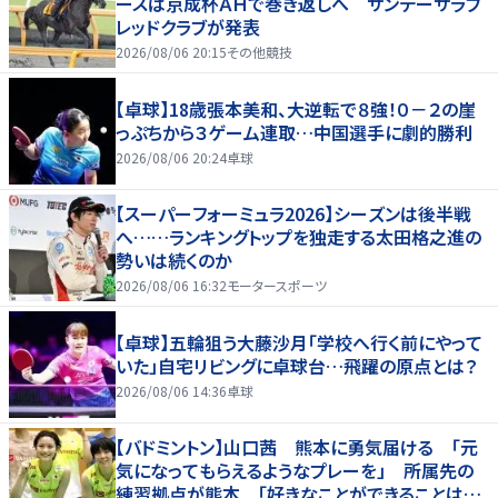
ースは京成杯ＡＨで巻き返しへ サンデーサラブ
レッドクラブが発表
2026/08/06 20:15
その他競技
【卓球】18歳張本美和、大逆転で８強！０－２の崖
っぷちから３ゲーム連取…中国選手に劇的勝利
2026/08/06 20:24
卓球
【スーパーフォーミュラ2026】シーズンは後半戦
へ……ランキングトップを独走する太田格之進の
勢いは続くのか
2026/08/06 16:32
モータースポーツ
【卓球】五輪狙う大藤沙月「学校へ行く前にやって
いた」自宅リビングに卓球台…飛躍の原点とは？
2026/08/06 14:36
卓球
【バドミントン】山口茜 熊本に勇気届ける 「元
気になってもらえるようなプレーを」 所属先の
練習拠点が熊本 「好きなことができることは当