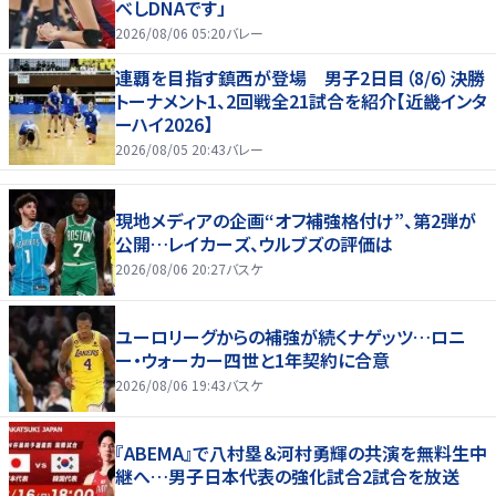
べしDNAです」
2026/08/06 05:20
バレー
連覇を目指す鎮西が登場 男子2日目（8/6）決勝
トーナメント1、2回戦全21試合を紹介【近畿インタ
ーハイ2026】
2026/08/05 20:43
バレー
現地メディアの企画“オフ補強格付け”、第2弾が
公開…レイカーズ、ウルブズの評価は
2026/08/06 20:27
バスケ
ユーロリーグからの補強が続くナゲッツ…ロニ
ー・ウォーカー四世と1年契約に合意
2026/08/06 19:43
バスケ
『ABEMA』で八村塁＆河村勇輝の共演を無料生中
継へ…男子日本代表の強化試合2試合を放送