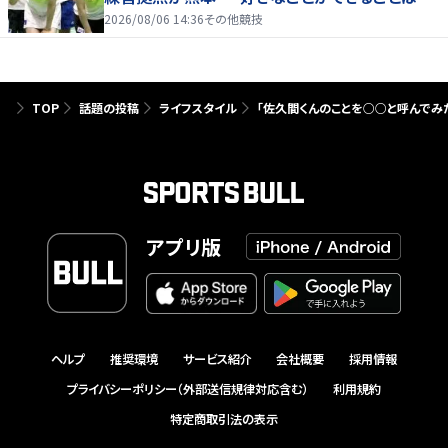
たり前じゃない」
2026/08/06 14:36
その他競技
TOP
話題の投稿
ライフスタイル
「佐久間くんのことを○○と呼んでみ
アプリ版
ヘルプ
推奨環境
サービス紹介
会社概要
採用情報
プライバシーポリシー（外部送信規律対応含む）
利用規約
特定商取引法の表示