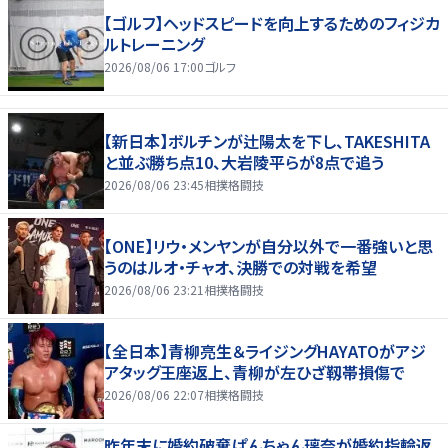
【ゴルフ】ヘッドスピードを向上するためのフィジカ
ルトレーニング
2026/08/06 17:00
ゴルフ
【新日本】ボルチンが辻陽太を下し、TAKESHITA
と並ぶ勝ち点10、大岩陵平らが8点で追う
2026/08/06 23:45
相撲格闘技
【ONE】リウ・メンヤンが自分以外で一番強いと思
うのはルオ・チャオ、決勝での対戦を希望
2026/08/06 23:21
相撲格闘技
【全日本】青柳亮生＆ライジングHAYATOがアジ
アタッグ王座返上、青柳が左ひざ靱帯損傷で
2026/08/06 22:07
相撲格闘技
昨年末に婚約破棄ぱんちゃん璃奈が婚約指輪返