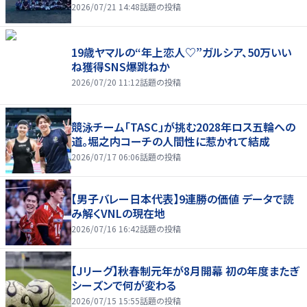
2026/07/21 14:48
話題の投稿
19歳ヤマルの“年上恋人♡”ガルシア、50万いい
ね獲得SNS爆跳ねか
2026/07/20 11:12
話題の投稿
競泳チーム「TASC」が挑む2028年ロス五輪への
道。堀之内コーチの人間性に惹かれて結成
2026/07/17 06:06
話題の投稿
【男子バレー日本代表】9連勝の価値 データで読
み解くVNLの現在地
2026/07/16 16:42
話題の投稿
【Jリーグ】秋春制元年が8月開幕 初の年度またぎ
シーズンで何が変わる
2026/07/15 15:55
話題の投稿