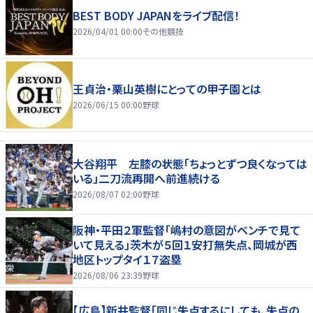
BEST BODY JAPANをライブ配信！
2026/04/01 00:00
その他競技
王貞治・栗山英樹にとっての甲子園とは
2026/06/15 00:00
野球
大谷翔平 左膝の状態「ちょっとずつ良くなっては
いる」二刀流再開へ前進続ける
2026/08/07 02:00
野球
阪神・平田２軍監督「嶋村の意図がベンチで見て
いて見える」茨木が５回１安打無失点、岡城が西
地区トップタイ１７盗塁
2026/08/06 23:39
野球
【広島】新井監督「同じ失点するにしても、失点の