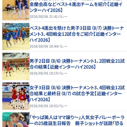
金蘭会高などベスト４進出チームを紹介【近畿イ
ンターハイ2026】
2026/08/06 21:41
バレー
ベスト4進出を懸けた男子3日目（8/7）決勝トーナ
メント3、4回戦全12試合をご紹介【近畿インター
ハイ2026】
2026/08/06 18:44
バレー
男子2日目（8/6）決勝トーナメント1、2回戦全21試
合の結果【近畿インターハイ2026】
2026/08/06 18:19
バレー
女子3日目（8/6）決勝トーナメント3、4回戦全12試
合結果と最終日（8/7）の試合予定【近畿インター
ハイ2026】
2026/08/06 18:02
バレー
「やっぱ美人はママ譲り～」人気女子バレーボーラ
ーの25歳誕生日報告 親子ショットが話題「恐る