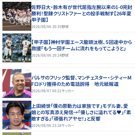
佐野日大・鈴木有が世代屈指左腕以来の1-0完封
勝利！聖隷クリストファーとの投手戦制す【26年夏
甲子園】
2026/08/06 20:35
野球
【甲子園】神村学園エース龍頭汰樹、５回途中から
救援「もう一回チームに流れをもってこようと」
2026/08/06 20:24
野球
バルサのフリック監督、マンチェスター・シティーM
Fロドリ獲得のため電話説得 地元紙報道
2026/08/07 00:21
サッカー
上田綺世「僕の原動力は家族です」モデル妻、愛
娘との写真添え発信→「優しさに溢れてる♥」「素
敵すぎる」「頑張れアヤセ！」と反響
2026/08/06 23:28
サッカー