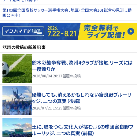
第103回全国高校サッカー選手権大会、地区・全国大会101試合の見逃し動
画公開中！
話題の投稿
の新着記事
鈴木彩艶争奪戦、欧州4クラブが接触 リーズには
一度断りか
2026/08/04 20:37
話題の投稿
優勝しても、消えるかもしれない――富良野ブルーリ
ッジ、二つの真実（後編）
2026/07/21 15:25
話題の投稿
土に、膝をつく。文化人が挑む、北の球団――富良野ブ
ルーリッジ、二つの真実（前編）