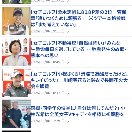
【女子ゴルフ】桑木志帆に８１８Ｐ差の２位 菅楓
華「追いつくために頑張る」 米ツアー本格参戦
は「まだ考えていない」
2026/08/06 19:11
ゴルフ
【女子ゴルフ】不動裕理「自然は怖い」「みんな一
生懸命毎日を過ごしている」…地震発生の故郷・
熊本への思い
2026/08/06 18:45
ゴルフ
【女子ゴルフ】小祝さくら「渋滞で過酷だったけど、
キレイだった」 川崎春花らと浴衣で長岡花火大
会を観覧
2026/08/06 18:32
ゴルフ
同郷・同学年の快挙に「自分は何してんだ？」 小
林光希は全英女子Vキャディを相棒に初優勝を
2026/08/06 17:29
ゴルフ