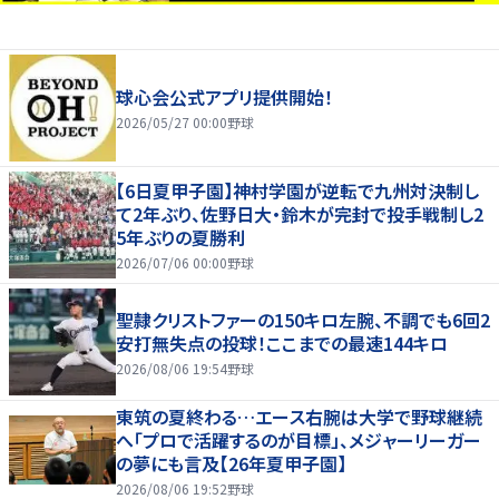
球心会公式アプリ提供開始！
2026/05/27 00:00
野球
【6日夏甲子園】神村学園が逆転で九州対決制し
て2年ぶり、佐野日大・鈴木が完封で投手戦制し2
5年ぶりの夏勝利
2026/07/06 00:00
野球
聖隷クリストファーの150キロ左腕、不調でも6回2
安打無失点の投球！ここまでの最速144キロ
2026/08/06 19:54
野球
東筑の夏終わる…エース右腕は大学で野球継続
へ「プロで活躍するのが目標」、メジャーリーガー
の夢にも言及【26年夏甲子園】
2026/08/06 19:52
野球