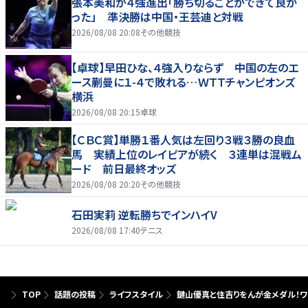
張本美和が４強進出「勝ち切ることができて良か
った」 準決勝は中国・王芸迪と対戦
2026/08/08 20:08
その他競技
【卓球】早田ひな、４強入りならず 中国の左のエ
ース蒯曼に１-４で敗れる…ＷＴＴチャンピオンズ
横浜
2026/08/08 20:15
卓球
【ＣＢＣ賞】単勝１番人気は左回り３戦３勝の良血
馬 実績上位のレイピアが続く ３連単は混戦ム
ード 前日最終オッズ
2026/08/08 20:20
その他競技
石田実莉 逆転勝ちでインハイV
2026/08/08 17:40
テニス
TOP
話題の投稿
ライフスタイル
鍵山優真と住吉りをんが金メダル！