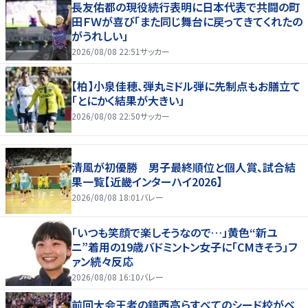
長友佑都の現役続行表明に日本代表で共闘の町
田ＦＷが喜び「また同じ舞台に戻ってきてくれたの
がうれしい」
2026/08/08 22:51
サッカー
【柏】小泉佳穂、弾丸ミドル弾に先制点もお膳立て
「とにかく結果が大きい」
2026/08/08 22:50
サッカー
清風が初優勝 男子最終順位と個人賞、試合結
果一覧【近畿インターハイ2026】
2026/08/08 18:01
バレー
「いつも笑顔で楽しそうなので…」黄色“新ユ
ニ”着用の19歳バドミントン女子に「CMきそう」フ
ァン続々反応
2026/08/08 16:10
バレー
前回大会王者の鎮西高らすべてのシード校がベ