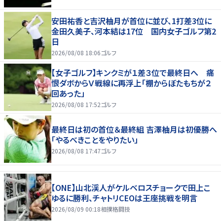
安田祐香と吉沢柚月が首位に並び、1打差3位に
金田久美子、河本結は17位 国内女子ゴルフ第2
日
2026/08/08 18:06
ゴルフ
【女子ゴルフ】キンクミが１差３位で最終日へ 痛
恨ダボからＶ戦線に再浮上「棚からぼたもちが２
回あった」
2026/08/08 17:52
ゴルフ
最終日は初の首位＆最終組 吉澤柚月は初優勝へ
「やるべきことをやりたい」
2026/08/08 17:47
ゴルフ
【ONE】山北渓人がケルベロスチョークで田上こ
ゆるに勝利、チャトリCEOは王座挑戦を明言
2026/08/09 00:18
相撲格闘技