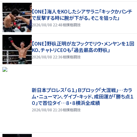
【ONE】海人をKOしたシアサラニ「キックかパンチ
で反撃する時に腕が下がる。そこを狙った」
2026/08/08 22:48
相撲格闘技
【ONE】野杁正明が左フックでリウ・メンヤンを１回
KO、チャトリCEOも「過去最高の野杁」
2026/08/08 22:36
相撲格闘技
新日本プロレス「Ｇ１」Ｂブロック「大混戦」…カラ
ム・ニューマン、ゲイブ・キッド、成田蓮が「勝ち点１
０」で首位タイ…８・８横浜全成績
2026/08/08 21:20
相撲格闘技