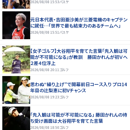
2026/08/08 15:53
バスケ
元日本代表・吉田亜沙美が三菱電機のキャプテン
に就任…「世界で最も結束力のあるチームへ」
2026/08/08 15:51
バスケ
【女子ゴルフ】大谷翔平を育てた言葉「先入観は可
能が不可能になる」が教訓 藤田かれんが初Ｖへ
２差４位浮上
2026/08/08 20:11
ゴルフ
思わぬ“繰り上げ”で開幕前日コース入り プロ14
年目の辻梨恵に初Vチャンス
2026/08/08 19:23
ゴルフ
「先入観は可能が不可能になる」 藤田かれんの待
ち受け画面は大谷翔平を育てた言葉
2026/08/08 18:50
ゴルフ