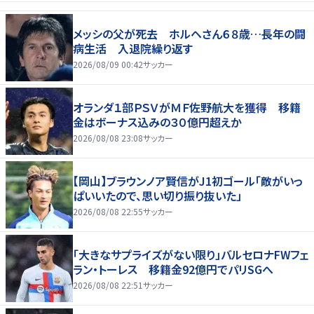
メッシの父が死去 ホルヘさん６８歳…長年の闘
病生活 入退院繰り返す
2026/08/09 00:42
サッカー
オランダ１部ＰＳＶがＭＦ佐野航大を獲得 移籍
金はボーナス込みの３０億円超えか
2026/08/08 23:08
サッカー
【岡山】ブラウンノア賢信がJ1初ゴール「敵がいっ
ぱいいたので、思い切り振り抜いた」
2026/08/08 22:55
サッカー
「大きなサプライズがない限り」バルセロナFWフェ
ラン・トーレス 移籍金92億円でパリSGへ
2026/08/08 22:51
サッカー