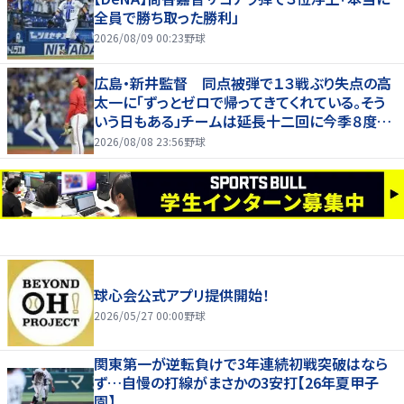
全員で勝ち取った勝利」
2026/08/09 00:23
野球
広島・新井監督 同点被弾で１３戦ぶり失点の高
太一に「ずっとゼロで帰ってきてくれている。そう
いう日もある」チームは延長十二回に今季８度目
サヨナラ負け
2026/08/08 23:56
野球
球心会公式アプリ提供開始！
2026/05/27 00:00
野球
関東第一が逆転負けで3年連続初戦突破はなら
ず…自慢の打線がまさかの3安打【26年夏甲子
園】