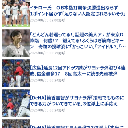
イチロー氏 ＯＢ本塁打競争決勝進出ならず
１ポイント届かず「足りない人認定されちゃいそう」
2026/08/09 02:00
野球
「どんどん若返ってる！」話題の美人アナが東京Ｄ
降臨 何歳！？ 鍛えてる！ふくらはぎ筋肉ピキー
ン 奇跡の投球姿に「かっこいい」「アイドル？」「女
神」
2026/08/09 00:29
野球
【広島】延長12回アドゥワ誠がサヨナラ弾浴び４連
敗、借金最多17 ８回高太一に続き先頭被弾
2026/08/09 00:24
野球
【DeNA】筒香嘉智がサヨナラ弾「接戦でもものに
できる力がついてきている」３位浮上に手応え
2026/08/09 00:24
野球
【DeNA】筒香嘉智サヨナラ弾で３位浮上「本当に