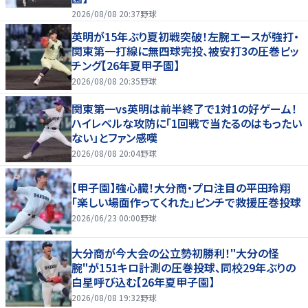
2026/08/08 20:37
野球
英明が15年ぶり夏初戦突破！左腕エースが強打・
関東第一打線に無四球完投、被安打3の圧巻ピッ
チング【26年夏甲子園】
2026/08/08 20:35
野球
関東第一vs英明は前半終了で1対1の好ゲーム！
ハイレベルな攻防に「1回戦で当たるのはもったい
ない」とファン感嘆
2026/08/08 20:04
野球
【甲子園】強心臓！大分商・プロ注目の平田玲翔
「楽しい場面作ってくれた」ピンチで救援圧巻投球
2026/06/23 00:00
野球
大分商が今大会の公立勢初勝利！"大分の怪
腕"が151キロ計測の圧巻投球、同校29年ぶりの
白星呼び込む【26年夏甲子園】
2026/08/08 19:32
野球