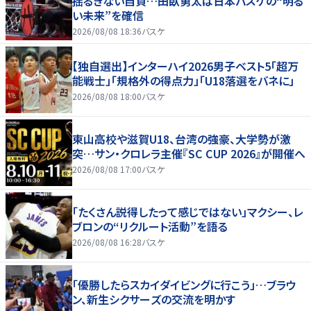
揺るぎない自負…田臥勇太は日本バスケの“明る
い未来”を確信
2026/08/08 18:36
バスケ
【独自選出】インターハイ2026男子ベスト5「超万
能戦士」「規格外の得点力」「U18落選をバネに」
2026/08/08 18:00
バスケ
東山高校や滋賀U18、台湾の強豪、大学勢が激
突…サン・クロレラ主催『SC CUP 2026』が開催へ
2026/08/08 17:00
バスケ
「たくさん説得したって感じではない」マクシー、レ
ブロンの“リクルート活動”を語る
2026/08/08 16:28
バスケ
「優勝したらスカイダイビングに行こう」…ブラウ
ン、新生シクサーズの交流を明かす