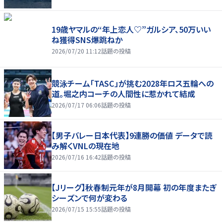
19歳ヤマルの“年上恋人♡”ガルシア、50万いい
ね獲得SNS爆跳ねか
2026/07/20 11:12
話題の投稿
競泳チーム「TASC」が挑む2028年ロス五輪への
道。堀之内コーチの人間性に惹かれて結成
2026/07/17 06:06
話題の投稿
【男子バレー日本代表】9連勝の価値 データで読
み解くVNLの現在地
2026/07/16 16:42
話題の投稿
【Jリーグ】秋春制元年が8月開幕 初の年度またぎ
シーズンで何が変わる
2026/07/15 15:55
話題の投稿