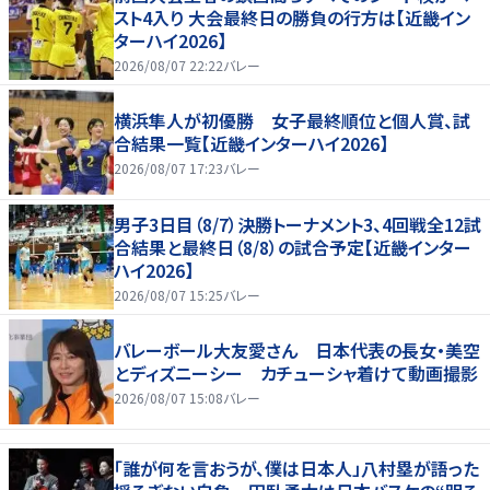
スト4入り 大会最終日の勝負の行方は【近畿イン
ターハイ2026】
2026/08/07 22:22
バレー
横浜隼人が初優勝 女子最終順位と個人賞、試
合結果一覧【近畿インターハイ2026】
2026/08/07 17:23
バレー
男子3日目（8/7）決勝トーナメント3、4回戦全12試
合結果と最終日（8/8）の試合予定【近畿インター
ハイ2026】
2026/08/07 15:25
バレー
バレーボール大友愛さん 日本代表の長女・美空
とディズニーシー カチューシャ着けて動画撮影
2026/08/07 15:08
バレー
「誰が何を言おうが、僕は日本人」八村塁が語った