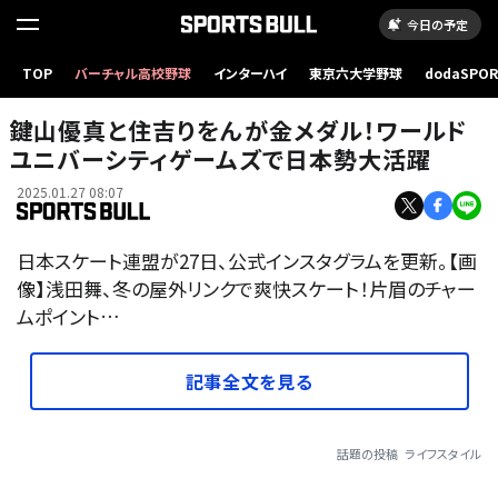
今日の予定
TOP
バーチャル高校野球
インターハイ
東京六大学野球
dodaSPO
（新しいタブ
鍵山優真と住吉りをんが金メダル！ワールド
ユニバーシティゲームズで日本勢大活躍
2025.01.27 08:07
日本スケート連盟が27日、公式インスタグラムを更新。【画
像】浅田舞、冬の屋外リンクで爽快スケート！片眉のチャー
ムポイント…
記事全文を見る
話題の投稿
ライフスタイル