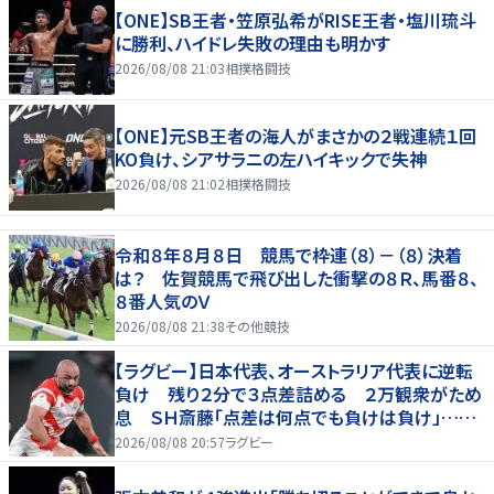
【ONE】SB王者・笠原弘希がRISE王者・塩川琉斗
に勝利、ハイドレ失敗の理由も明かす
2026/08/08 21:03
相撲格闘技
【ONE】元SB王者の海人がまさかの２戦連続１回
KO負け、シアサラニの左ハイキックで失神
2026/08/08 21:02
相撲格闘技
令和８年８月８日 競馬で枠連（８）－（８）決着
は？ 佐賀競馬で飛び出した衝撃の８Ｒ、馬番８、
８番人気のＶ
2026/08/08 21:38
その他競技
【ラグビー】日本代表、オーストラリア代表に逆転
負け 残り２分で３点差詰める ２万観衆がため
息 ＳＨ斎藤「点差は何点でも負けは負け」…前
半にＳＯ伊藤龍が先制トライ、３２ー３５で惜敗
2026/08/08 20:57
ラグビー