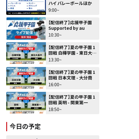
ハイ バレーボールほか
9:00~
【配信終了】応援甲子園
Supported by au
10:30~
【配信終了】夏の甲子園 1
回戦 白樺学園 - 東日大昌
平
13:30~
【配信終了】夏の甲子園 1
回戦 日本文理 - 大分商
16:00~
【配信終了】夏の甲子園 1
回戦 英明 - 関東第一
18:50~
今日の予定