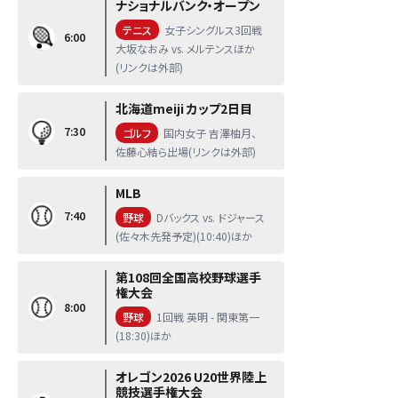
ナショナルバンク・オープン
テニス
女子シングルス3回戦
6:00
大坂なおみ vs. メルテンスほか
(リンクは外部)
北海道meiji カップ2日目
7:30
ゴルフ
国内女子 吉澤柚月、
佐藤心結ら出場(リンクは外部)
MLB
7:40
野球
Dバックス vs. ドジャース
(佐々木先発予定)(10:40)ほか
第108回全国高校野球選手
権大会
8:00
野球
1回戦 英明 - 関東第一
(18:30)ほか
オレゴン2026 U20世界陸上
競技選手権大会