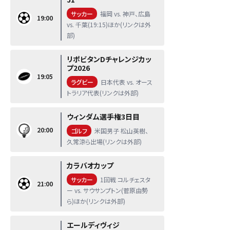
サッカー
福岡 vs. 神戸、広島
19:00
vs. 千葉(19:15)ほか(リンクは外
部)
リポビタンDチャレンジカッ
プ2026
19:05
ラグビー
日本代表 vs. オース
トラリア代表(リンクは外部)
ウィンダム選手権3日目
20:00
ゴルフ
米国男子 松山英樹、
久常涼ら出場(リンクは外部)
カラバオカップ
サッカー
1回戦 コルチェスタ
21:00
ー vs. サウサンプトン(菅原由勢
ら)ほか(リンクは外部)
エールディヴィジ