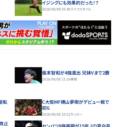
イジングにも効果的だった！？
2026/08/08 05:40
ライフスタイル
張本智和が4強進出 兄妹Vまで2勝
2026/08/08 21:10
卓球
逆転
C大阪MF横山夢樹がデビュー戦で
初G
2026/08/08 20:52
サッカー
敗止
センバツ8強英明が15年ぶり夏白星