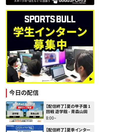
今日の配信
【配信終了】夏の甲子園 1
回戦 遊学館 - 青森山田
8:00~
【配信終了】夏季インター