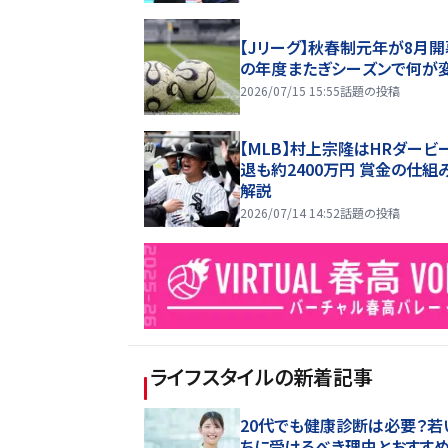
【Jリーグ】秋春制元年が8月開
の年度またぎシーズンで何が
2026/07/15 15:55
話題の投稿
【MLB】村上宗隆はHRダービ
退も約2400万円 賞金の仕組
解説
2026/07/14 14:52
話題の投稿
ライフスタイル
の新着記事
20代でも健康診断は必要？若
ちに受けるべき理由とおすす