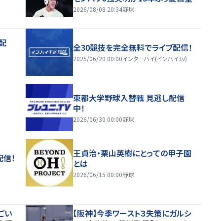
2026/08/08 20:34
野球
配
全30競技を完全無料でライブ配信！
2025/06/20 00:00
インターハイ(インハイ.tv)
東都大学野球入替戦 見逃し配信
中！
2026/06/30 00:00
野球
王貞治・栗山英樹にとっての甲子園
配信！
とは
2026/06/15 00:00
野球
ごい
【阪神】今季ワースト３失策にガルシ