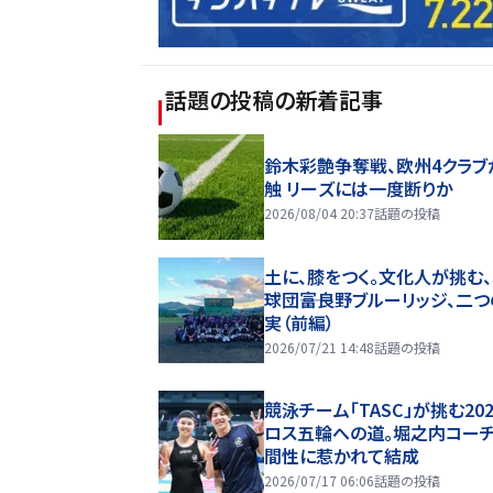
話題の投稿
の新着記事
鈴木彩艶争奪戦、欧州4クラブ
触 リーズには一度断りか
2026/08/04 20:37
話題の投稿
土に、膝をつく。文化人が挑む
球団――富良野ブルーリッジ、二
実（前編）
2026/07/21 14:48
話題の投稿
競泳チーム「TASC」が挑む20
ロス五輪への道。堀之内コー
間性に惹かれて結成
2026/07/17 06:06
話題の投稿