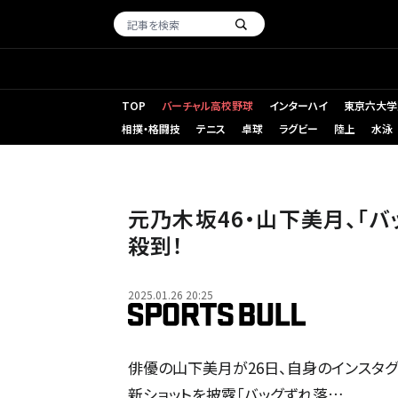
TOP
バーチャル高校野球
インターハイ
東京六大学
相撲・格闘技
テニス
卓球
ラグビー
陸上
水泳
元乃木坂46・山下美月、「バ
殺到！
2025.01.26 20:25
俳優の山下美月が26日、自身のインスタ
新ショットを披露「バッグずれ落…