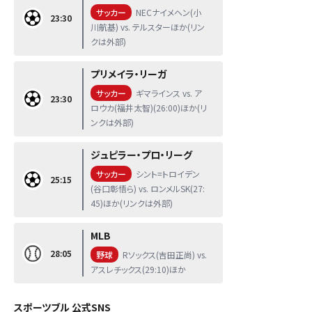
サッカー
NECナイメヘン(小
23:30
川航基) vs. テルスターほか(リン
クは外部)
プリメイラ・リーガ
サッカー
ギマラインス vs. ア
23:30
ロウカ(福井太智)(26:00)ほか(リ
ンクは外部)
ジュピラー・プロ・リーグ
サッカー
シント=トロイデン
25:15
(谷口彰悟ら) vs. ロンメルSK(27:
45)ほか(リンクは外部)
MLB
28:05
野球
Rソックス(吉田正尚) vs.
アスレチックス(29:10)ほか
スポーツブル 公式SNS