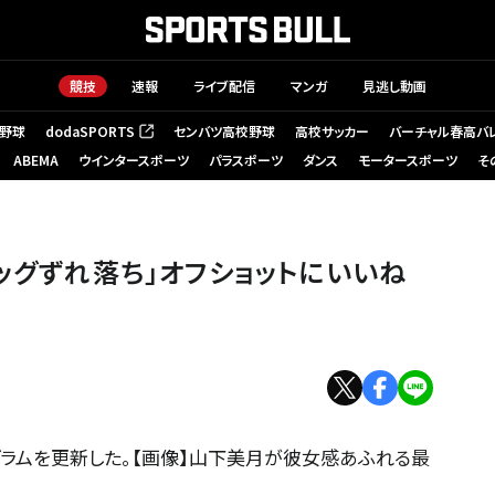
競技
速報
ライブ配信
マンガ
見逃し動画
野球
dodaSPORTS
センバツ高校野球
高校サッカー
バーチャル春高バ
（新しいタブで開く）
ABEMA
ウインタースポーツ
パラスポーツ
ダンス
モータースポーツ
そ
ッグずれ落ち」オフショットにいいね
グラムを更新した。【画像】山下美月が彼女感あふれる最