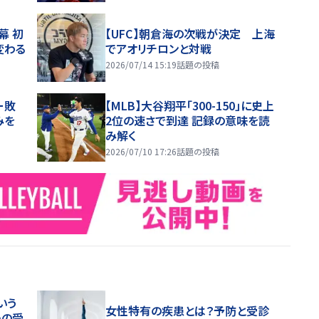
幕 初
【UFC】朝倉海の次戦が決定 上海
変わる
でアオリチロンと対戦
2026/07/14 15:19
話題の投稿
ー敗
【MLB】大谷翔平「300-150」に史上
みを
2位の速さで到達 記録の意味を読
み解く
2026/07/10 17:26
話題の投稿
いう
女性特有の疾患とは？予防と受診
めの受