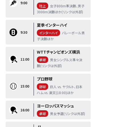
9:00
陸上
女子800m準決勝、男子
3000m決勝ほか(リンクは外部)
夏季インターハイ
9:30
インターハイ
バレーボール男
子決勝ほか
WTTチャンピオンズ横浜
11:00
卓球
男女シングルス準々決
勝(リンクは外部)
プロ野球
15:00
野球
巨人 vs. ヤクルト、日本
ハム vs. 楽天(18:00)ほか
ヨーロッパスマッシュ
16:00
卓球
男女予選(リンクは外部)
J1