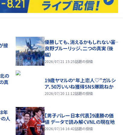
優勝しても、消えるかもしれない――富
が接
良野ブルーリッジ、二つの真実（後
編）
2026/07/21 15:25
話題の投稿
、北の
19歳ヤマルの“年上恋人♡”ガルシ
つの真
ア、50万いいね獲得SNS爆跳ねか
2026/07/20 11:12
話題の投稿
28年
【男子バレー日本代表】9連勝の価
チの人
値 データで読み解くVNLの現在地
2026/07/16 16:42
話題の投稿