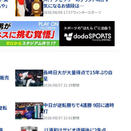
や」
気になるお値段は…
2026/08/06 17:57
ウィンタースポーツ
長崎日大が大量得点で15年ぶり白
般販売
星
2026/08/07 21:29
野球
中日が逆転勝ちで4連勝 9回に適時
逆転
打
2026/08/07 21:01
野球
得
J1浦和はサビオ退場後に2失点