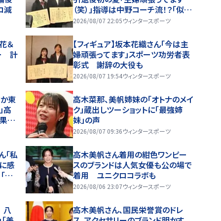
ロ減
（笑）」指導は中野コーチ流！？「似ち
ゃっている部分ある」スポーツ功労
2026/08/07 22:05
ウィンタースポーツ
者文部科学大臣顕彰・表彰式
梨花＆
【フィギュア】坂本花織さん「今は主
ー 計
婦頑張ってます」スポーツ功労者表
彰式 謝辞の大役も
2026/08/07 19:54
ウィンタースポーツ
さか東
高木菜那、美帆姉妹の「オトナのメイ
」高
ク」蔵出しツーショットに「最強姉
結果を
妹」の声
2026/08/07 09:36
ウィンタースポーツ
ん「私
高木美帆さん着用の紺色ワンピー
に感
スのブランドは人気女優も公の場で
「ド
着用 ユニクロコラボも
2026/08/06 23:07
ウィンタースポーツ
 八
高木美帆さん、国民栄誉賞のドレ
」「美
ス、アクセサリーのブランド明かす