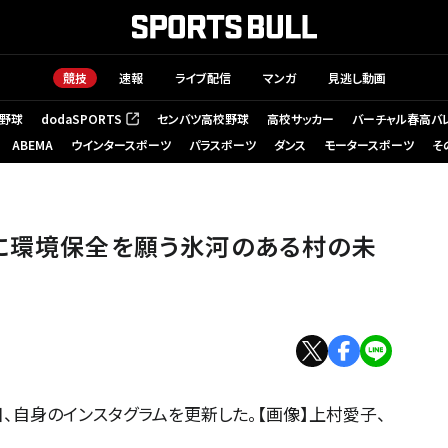
競技
速報
ライブ配信
マンガ
見逃し動画
野球
dodaSPORTS
センバツ高校野球
高校サッカー
バーチャル春高バ
（新しいタブで開く）
ABEMA
ウインタースポーツ
パラスポーツ
ダンス
モータースポーツ
そ
葉に環境保全を願う氷河のある村の未
、自身のインスタグラムを更新した。【画像】上村愛子、