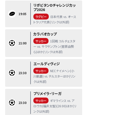
リポビタンDチャレンジカッ
プ2026
19:05
ラグビー
日本代表 vs. オース
トラリア代表(リンクは外部)
カラバオカップ
サッカー
1回戦 コルチェスタ
21:00
ー vs. サウサンプトン(菅原由勢
ら)ほか(リンクは外部)
エールディヴィジ
サッカー
NECナイメヘン(小
23:30
川航基) vs. テルスターほか(リン
クは外部)
プリメイラ・リーガ
サッカー
ギマラインス vs. ア
23:30
ロウカ(福井太智)(26:00)ほか(リ
ンクは外部)