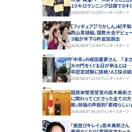
１０キロランニング日課で８キ
2026/08/07 22:24
ウィンタースポーツ
【フィギュア】「りかしん」紀平
西山真瑚組、国際大会デビュ
３組が木下G杯追加選出
2026/08/07 22:04
ウィンタースポーツ
「中卒」の成田童夢さん 「ま
大の門をくぐる日が来るとは…
卒認定試験に挑戦！ＡＩ採点
公表
2026/08/07 15:55
ウィンタースポーツ
国民栄誉賞受賞の高木美帆さ
に関わってくださった全ての方
謝」祝福の声殺到「素晴らしい」
レスとってもお似合い」
2026/08/07 06:16
ウィンタースポーツ
「歯並びキレイ」高木美帆さん
重歯なくなり「雰囲気変わった