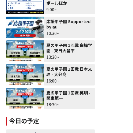
ボールほか
9:00~
応援甲子園 Supported
by au
10:30~
夏の甲子園 1回戦 白樺学
園 - 東日大昌平
13:30~
夏の甲子園 1回戦 日本文
理 - 大分商
16:00~
夏の甲子園 1回戦 英明 -
関東第一
18:30~
今日の予定