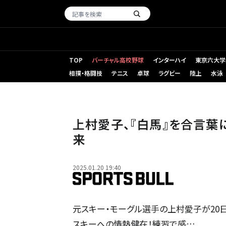
TOP
バーチャル高校野球
インターハイ
東京六大学
相撲・格闘技
テニス
卓球
ラグビー
陸上
水泳
上村愛子、『白馬』を合言
来
2025.01.20 19:40
元スキー・モーグル選手の上村愛子が20日
スキーへの情熱健在！練習で感…