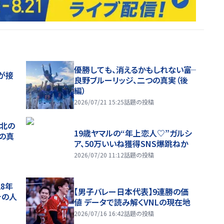
優勝しても、消えるかもしれない――富
が接
良野ブルーリッジ、二つの真実（後
編）
2026/07/21 15:25
話題の投稿
、北の
19歳ヤマルの“年上恋人♡”ガルシ
つの真
ア、50万いいね獲得SNS爆跳ねか
2026/07/20 11:12
話題の投稿
28年
【男子バレー日本代表】9連勝の価
チの人
値 データで読み解くVNLの現在地
2026/07/16 16:42
話題の投稿