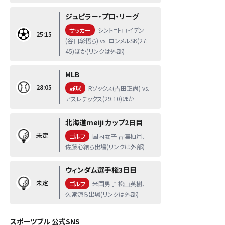
ジュピラー・プロ・リーグ
サッカー
シント=トロイデン
25:15
(谷口彰悟ら) vs. ロンメルSK(27:
45)ほか(リンクは外部)
MLB
28:05
野球
Rソックス(吉田正尚) vs.
アスレチックス(29:10)ほか
北海道meiji カップ2日目
未定
ゴルフ
国内女子 吉澤柚月、
佐藤心結ら出場(リンクは外部)
ウィンダム選手権3日目
未定
ゴルフ
米国男子 松山英樹、
久常涼ら出場(リンクは外部)
スポーツブル 公式SNS