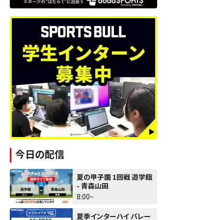
今日の配信
夏の甲子園 1回戦 遊学館
- 青森山田
8:00~
夏季インターハイ バレー