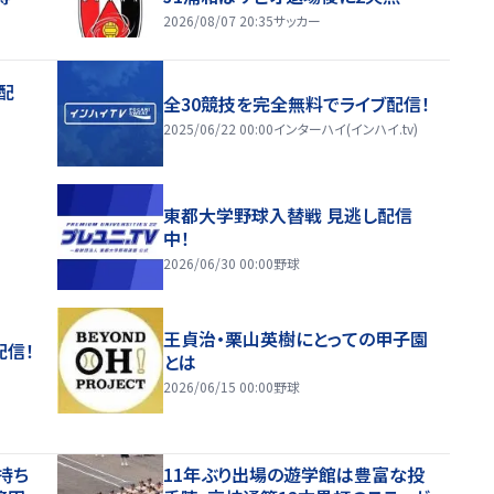
2026/08/07 20:35
サッカー
配
全30競技を完全無料でライブ配信！
2025/06/22 00:00
インターハイ(インハイ.tv)
東都大学野球入替戦 見逃し配信
中！
2026/06/30 00:00
野球
王貞治・栗山英樹にとっての甲子園
配信！
とは
2026/06/15 00:00
野球
持ち
11年ぶり出場の遊学館は豊富な投