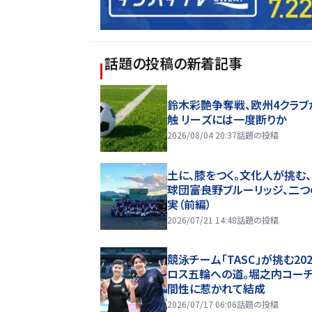
話題の投稿
の新着記事
鈴木彩艶争奪戦、欧州4クラブ
触 リーズには一度断りか
2026/08/04 20:37
話題の投稿
土に、膝をつく。文化人が挑む
球団――富良野ブルーリッジ、二
実（前編）
2026/07/21 14:48
話題の投稿
競泳チーム「TASC」が挑む20
ロス五輪への道。堀之内コー
間性に惹かれて結成
2026/07/17 06:06
話題の投稿