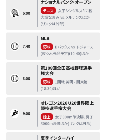
ナショナルバンク・オープン
テニス
女子シングルス3回戦
6:00
大坂なおみ vs. メルテンスほか
(リンクは外部)
MLB
7:40
野球
Dバックス vs. ドジャース
(佐々木先発予定)(10:40)ほか
第108回全国高校野球選手
権大会
8:00
野球
1回戦 英明 - 関東第一
(18:30)ほか
オレゴン2026 U20世界陸上
競技選手権大会
9:00
陸上
女子800m準決勝、男子
3000m決勝ほか(リンクは外部)
夏季インターハイ