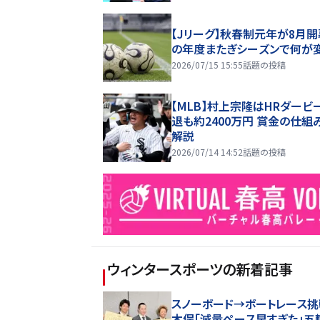
【Jリーグ】秋春制元年が8月開
の年度またぎシーズンで何が
2026/07/15 15:55
話題の投稿
【MLB】村上宗隆はHRダービ
退も約2400万円 賞金の仕組
解説
2026/07/14 14:52
話題の投稿
ウィンタースポーツ
の新着記事
スノーボード→ボートレース挑
木俣「減量ペース早すぎた」五