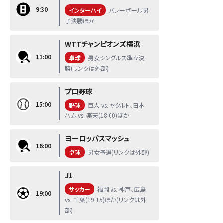
9:30
インターハイ
バレーボール男
子決勝ほか
WTTチャンピオンズ横浜
11:00
卓球
男女シングルス準々決
勝(リンクは外部)
プロ野球
15:00
野球
巨人 vs. ヤクルト、日本
ハム vs. 楽天(18:00)ほか
ヨーロッパスマッシュ
16:00
卓球
男女予選(リンクは外部)
J1
サッカー
福岡 vs. 神戸、広島
19:00
vs. 千葉(19:15)ほか(リンクは外
部)