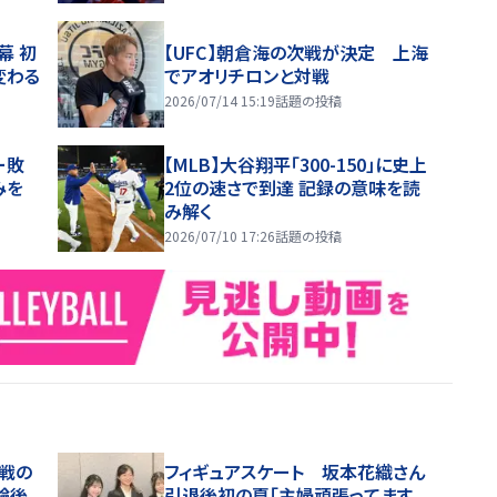
幕 初
【UFC】朝倉海の次戦が決定 上海
変わる
でアオリチロンと対戦
2026/07/14 15:19
話題の投稿
ー敗
【MLB】大谷翔平「300-150」に史上
みを
2位の速さで到達 記録の意味を読
み解く
2026/07/10 17:26
話題の投稿
戦の
フィギュアスケート 坂本花織さん
輪後
引退後初の夏「主婦頑張ってます