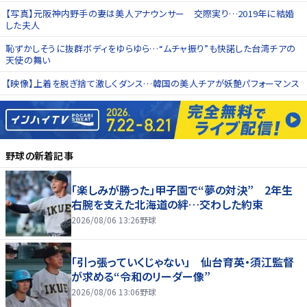
【写真】元阪神内野手の妻は美人アナウンサー 交際実り…2019年に結婚
した夫人
恥ずかしそうに抜群ボディをゆらゆら…“ムチャ振り”も快諾した台湾チアの
天使の舞い
【映像】上着を脱ぎ捨て激しくダンス…韓国の美人チアが妖艶パフォーマンス
野球
の新着記事
「楽しみが勝った」甲子園で“夢の対決” 2年生
右腕を支えた北海道の絆…交わした約束
2026/08/06 13:26
野球
「引っ張っていくじゃない」 仙台育英・須江監督
が求める“令和のリーダー像”
2026/08/06 13:06
野球