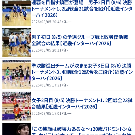
連覇を目指す鎮西が登場 男子2日目（8/6）決勝
トーナメント1、2回戦全21試合を紹介【近畿インタ
ーハイ2026】
2026/08/05 20:43
バレー
男子初日（8/5）の予選グループ戦と敗者復活戦
全試合の結果【近畿インターハイ2026】
2026/08/05 20:11
バレー
準決勝進出チームが決まる女子3日目（8/6）決勝
トーナメント3、4回戦全12試合をご紹介【近畿イン
ターハイ2026】
2026/08/05 17:31
バレー
女子2日目（8/5）決勝トーナメント1、2回戦全23試
合結果【近畿インターハイ2026】
2026/08/05 17:01
バレー
「この笑顔は破壊力あるな〜」20歳バドミントン女
子、カメラに向かって…「ニッコニコだね」「これは