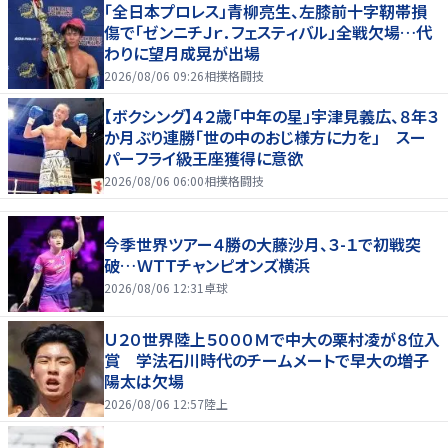
「全日本プロレス」青柳亮生、左膝前十字靭帯損
傷で「ゼンニチＪｒ．フェスティバル」全戦欠場…代
わりに望月成晃が出場
2026/08/06 09:26
相撲格闘技
【ボクシング】４２歳「中年の星」宇津見義広、８年３
か月ぶり連勝「世の中のおじ様方に力を」 スー
パーフライ級王座獲得に意欲
2026/08/06 06:00
相撲格闘技
今季世界ツアー４勝の大藤沙月、３-１で初戦突
破…ＷＴＴチャンピオンズ横浜
2026/08/06 12:31
卓球
Ｕ２０世界陸上５０００Ｍで中大の栗村凌が８位入
賞 学法石川時代のチームメートで早大の増子
陽太は欠場
2026/08/06 12:57
陸上