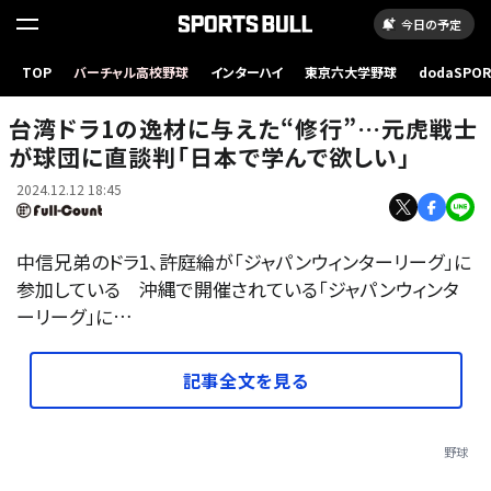
今日の予定
TOP
バーチャル高校野球
インターハイ
東京六大学野球
dodaSPO
中信兄弟の平野恵一監督（左）と許庭綸【写真：木村竜也】
（新しいタブ
台湾ドラ1の逸材に与えた“修行”…元虎戦士
が球団に直談判「日本で学んで欲しい」
2024.12.12 18:45
中信兄弟のドラ1、許庭綸が「ジャパンウィンターリーグ」に
参加している 沖縄で開催されている「ジャパンウィンタ
ーリーグ」に…
記事全文を見る
野球