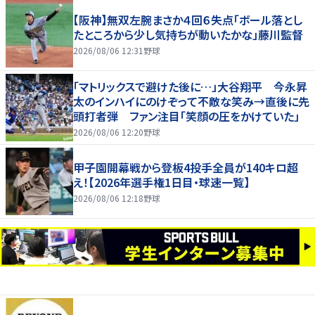
【阪神】無双左腕まさか４回６失点「ボール落とし
たところから少し気持ちが動いたかな」藤川監督
2026/08/06 12:31
野球
「マトリックスで避けた後に…」大谷翔平 今永昇
太のインハイにのけぞって不敵な笑み→直後に先
頭打者弾 ファン注目「笑顔の圧をかけていた」
2026/08/06 12:20
野球
甲子園開幕戦から登板4投手全員が140キロ超
え！【2026年選手権1日目・球速一覧】
2026/08/06 12:18
野球