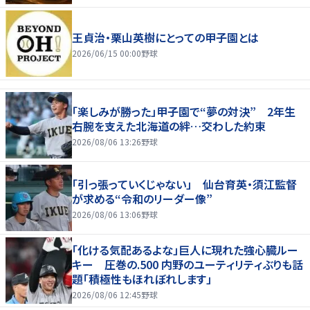
王貞治・栗山英樹にとっての甲子園とは
2026/06/15 00:00
野球
「楽しみが勝った」甲子園で“夢の対決” 2年生
右腕を支えた北海道の絆…交わした約束
2026/08/06 13:26
野球
「引っ張っていくじゃない」 仙台育英・須江監督
が求める“令和のリーダー像”
2026/08/06 13:06
野球
「化ける気配あるよな」巨人に現れた強心臓ルー
キー 圧巻の.500 内野のユーティリティぶりも話
題「積極性もほれぼれします」
2026/08/06 12:45
野球