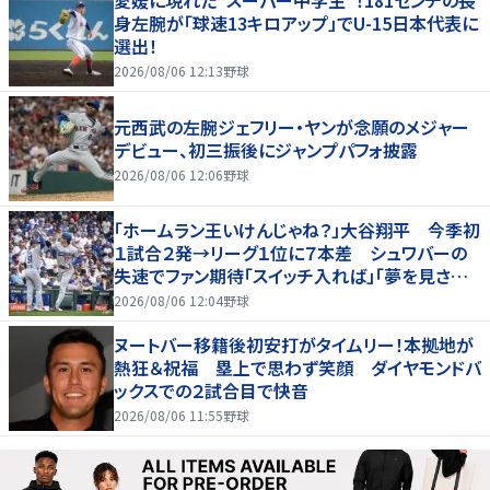
愛媛に現れた“スーパー中学生”！181センチの長
身左腕が「球速13キロアップ」でU-15日本代表に
選出！
2026/08/06 12:13
野球
元西武の左腕ジェフリー・ヤンが念願のメジャー
デビュー、初三振後にジャンプパフォ披露
2026/08/06 12:06
野球
「ホームラン王いけんじゃね？」大谷翔平 今季初
１試合２発→リーグ１位に７本差 シュワバーの
失速でファン期待「スイッチ入れば」「夢を見させ
てくれる」
2026/08/06 12:04
野球
ヌートバー移籍後初安打がタイムリー！本拠地が
熱狂＆祝福 塁上で思わず笑顔 ダイヤモンドバ
ックスでの２試合目で快音
2026/08/06 11:55
野球