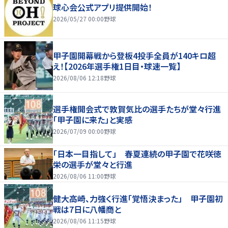
球心会公式アプリ提供開始！
2026/05/27 00:00
野球
甲子園開幕戦から登板4投手全員が140キロ超
え！【2026年選手権1日目・球速一覧】
2026/08/06 12:18
野球
選手権開会式で敦賀気比の選手たちが堂々行進
「甲子園に来た」と実感
2026/07/09 00:00
野球
「日本一目指して」 春夏連続の甲子園で花咲徳
栄の選手が堂々と行進
2026/08/06 11:00
野球
健大高崎、力強く行進「覚悟決まった」 甲子園初
戦は7日に八幡商と
2026/08/06 11:15
野球