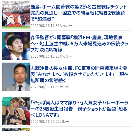
鹿島、ホーム開幕戦の第２節名古屋戦はチケット
完売の見通し…国立での開幕戦に続き２戦連続
で“超満員”
2026/08/06 12:36
サッカー
森保監督がＪ開幕戦「横浜ＦＭ-鹿島」現地視察
へ…地上波生中継、６万人来場見込みの伝統クラ
ブ対決に熱視線
2026/08/06 12:35
サッカー
去就注目の長友佑都、ＦＣ東京の開幕戦来場を発
表「みなさまへご挨拶させていただきます」 現在
無所属の状態続く
2026/08/06 11:56
サッカー
「やっぱ美人はママ譲り～」人気女子バレーボーラ
ーの25歳誕生日報告 親子ショットが話題「恐る
べしDNAです」
2026/08/06 05:20
バレー