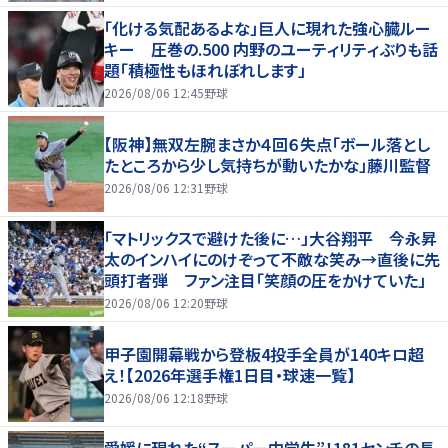
「化ける気配あるよな」巨人に現れた強心臓ルー
キー 圧巻の.500 内野のユーティリティぶりも話
題「積極性もほれぼれします」
2026/08/06 12:45
野球
【阪神】無双左腕まさか４回６失点「ボール落とし
たところから少し気持ちが動いたかな」藤川監督
2026/08/06 12:31
野球
「マトリックスで避けた後に…」大谷翔平 今永昇
太のインハイにのけぞって不敵な笑み→直後に先
頭打者弾 ファン注目「笑顔の圧をかけていた」
2026/08/06 12:20
野球
甲子園開幕戦から登板4投手全員が140キロ超
え！【2026年選手権1日目・球速一覧】
2026/08/06 12:18
野球