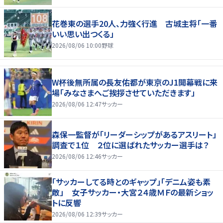
花巻東の選手20人、力強く行進 古城主将「一番
いい思い出つくる」
2026/08/06 10:00
野球
W杯後無所属の長友佑都が東京のJ1開幕戦に来
場「みなさまへご挨拶させていただきます」
2026/08/06 12:47
サッカー
森保一監督が「リーダーシップがあるアスリート」
調査で１位 ２位に選ばれたサッカー選手は？
2026/08/06 12:46
サッカー
「サッカーしてる時とのギャップ」「デニム姿も素
敵」 女子サッカー・大宮２４歳ＭＦの最新ショッ
トに反響
2026/08/06 12:39
サッカー