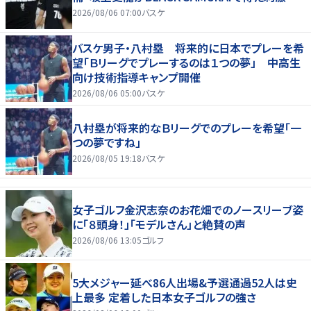
2026/08/06 07:00
バスケ
バスケ男子・八村塁 将来的に日本でプレーを希
望「Ｂリーグでプレーするのは１つの夢」 中高生
向け技術指導キャンプ開催
2026/08/06 05:00
バスケ
八村塁が将来的なＢリーグでのプレーを希望「一
つの夢ですね」
2026/08/05 19:18
バスケ
女子ゴルフ金沢志奈のお花畑でのノースリーブ姿
に「８頭身！」「モデルさん」と絶賛の声
2026/08/06 13:05
ゴルフ
5大メジャー延べ86人出場&予選通過52人は史
上最多 定着した日本女子ゴルフの強さ