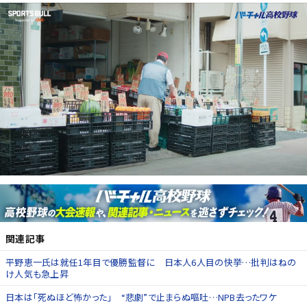
関連記事
平野恵一氏は就任1年目で優勝監督に 日本人6人目の快挙…批判はねの
け人気も急上昇
日本は「死ぬほど怖かった」 “悲劇”で止まらぬ嘔吐…NPB去ったワケ