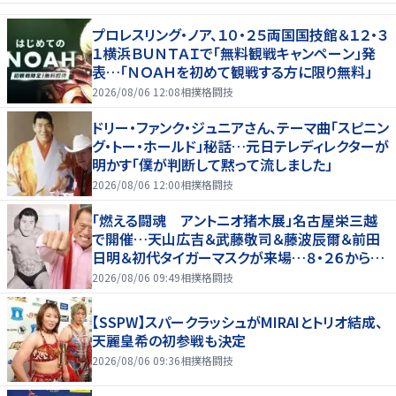
プロレスリング・ノア、１０・２５両国国技館＆１２・３
１横浜ＢＵＮＴＡＩで「無料観戦キャンペーン」発
表…「ＮＯＡＨを初めて観戦する方に限り無料」
2026/08/06 12:08
相撲格闘技
ドリー・ファンク・ジュニアさん、テーマ曲「スピニン
グ・トー・ホールド」秘話…元日テレディレクターが
明かす「僕が判断して黙って流しました」
2026/08/06 12:00
相撲格闘技
「燃える闘魂 アントニオ猪木展」名古屋栄三越
で開催…天山広吉＆武藤敬司＆藤波辰爾＆前田
日明＆初代タイガーマスクが来場…８・２６から９・
７まで
2026/08/06 09:49
相撲格闘技
【SSPW】スパークラッシュがMIRAIとトリオ結成、
天麗皇希の初参戦も決定
2026/08/06 09:36
相撲格闘技