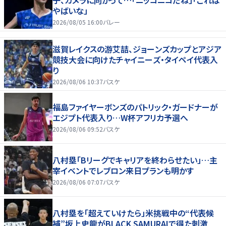
やばいな」
2026/08/05 16:00
バレー
滋賀レイクスの游艾喆、ジョーンズカップとアジア
競技大会に向けたチャイニーズ・タイペイ代表入
り
2026/08/06 10:37
バスケ
福島ファイヤーボンズのパトリック・ガードナーが
エジプト代表入り…W杯アフリカ予選へ
2026/08/06 09:52
バスケ
八村塁「Bリーグでキャリアを終わらせたい」…主
宰イベントでレブロン来日プランも明かす
2026/08/06 07:07
バスケ
八村塁を「超えていけたら」米挑戦中の“代表候
補”坂上史龍がBLACK SAMURAIで得た刺激