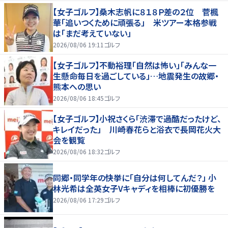
【女子ゴルフ】桑木志帆に８１８Ｐ差の２位 菅楓
華「追いつくために頑張る」 米ツアー本格参戦
は「まだ考えていない」
2026/08/06 19:11
ゴルフ
【女子ゴルフ】不動裕理「自然は怖い」「みんな一
生懸命毎日を過ごしている」…地震発生の故郷・
熊本への思い
2026/08/06 18:45
ゴルフ
【女子ゴルフ】小祝さくら「渋滞で過酷だったけど、
キレイだった」 川崎春花らと浴衣で長岡花火大
会を観覧
2026/08/06 18:32
ゴルフ
同郷・同学年の快挙に「自分は何してんだ？」 小
林光希は全英女子Vキャディを相棒に初優勝を
2026/08/06 17:29
ゴルフ