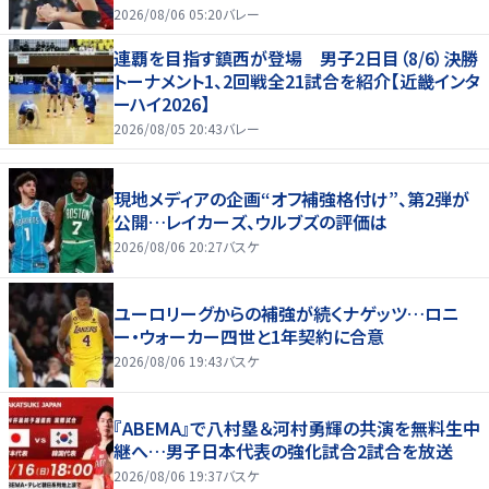
2026/08/06 05:20
バレー
連覇を目指す鎮西が登場 男子2日目（8/6）決勝
トーナメント1、2回戦全21試合を紹介【近畿インタ
ーハイ2026】
2026/08/05 20:43
バレー
現地メディアの企画“オフ補強格付け”、第2弾が
公開…レイカーズ、ウルブズの評価は
2026/08/06 20:27
バスケ
ユーロリーグからの補強が続くナゲッツ…ロニ
ー・ウォーカー四世と1年契約に合意
2026/08/06 19:43
バスケ
『ABEMA』で八村塁＆河村勇輝の共演を無料生中
継へ…男子日本代表の強化試合2試合を放送
2026/08/06 19:37
バスケ