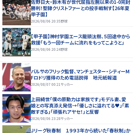
佐野日大・鈴木有が世代屈指左腕以来の1-0完封
勝利！聖隷クリストファーとの投手戦制す【26年夏
甲子園】
2026/08/06 20:35
野球
【甲子園】神村学園エース龍頭汰樹、５回途中から
救援「もう一回チームに流れをもってこようと」
2026/08/06 20:24
野球
バルサのフリック監督、マンチェスター・シティーM
Fロドリ獲得のため電話説得 地元紙報道
2026/08/07 00:21
サッカー
上田綺世「僕の原動力は家族です」モデル妻、愛
娘との写真添え発信→「優しさに溢れてる♥」「素
敵すぎる」「頑張れアヤセ！」と反響
2026/08/06 23:28
サッカー
Ｊリーグ秋春制 １９９３年から続いた「春秋制」か