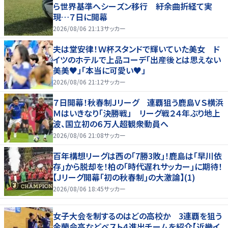
ら世界基準へシーズン移行 紆余曲折経て実
現…７日に開幕
2026/08/06 21:13
サッカー
夫は堂安律！Ｗ杯スタンドで輝いていた美女 ド
イツのホテルで上品コーデ「出産後とは思えない
美美♥」「本当に可愛い♥」
2026/08/06 21:12
サッカー
７日開幕！秋春制Ｊリーグ 連覇狙う鹿島ＶＳ横浜
Ｍはいきなり「決勝戦」 リーグ戦２４年ぶり地上
波、国立初の６万人超観衆動員へ
2026/08/06 21:08
サッカー
百年構想リーグは西の｢7勝3敗｣！鹿島は｢早川依
存｣から脱却を！柏の｢時代遅れサッカー｣に期待！
【Jリーグ開幕｢初の秋春制｣の大激論】(1)
2026/08/06 18:45
サッカー
女子大会を制するのはどの高校か 3連覇を狙う
金蘭会高などベスト４進出チームを紹介【近畿イ