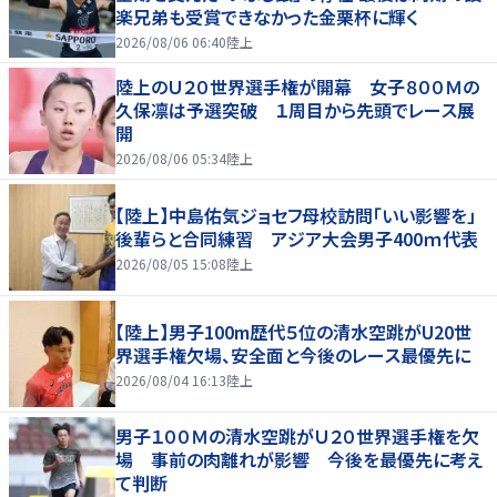
楽兄弟も受賞できなかった金栗杯に輝く
2026/08/06 06:40
陸上
陸上のＵ２０世界選手権が開幕 女子８００Ｍの
久保凛は予選突破 １周目から先頭でレース展
開
2026/08/06 05:34
陸上
【陸上】中島佑気ジョセフ母校訪問「いい影響を」
後輩らと合同練習 アジア大会男子400ｍ代表
2026/08/05 15:08
陸上
【陸上】男子100m歴代５位の清水空跳がU20世
界選手権欠場、安全面と今後のレース最優先に
2026/08/04 16:13
陸上
男子１００Ｍの清水空跳がＵ２０世界選手権を欠
場 事前の肉離れが影響 今後を最優先に考え
て判断