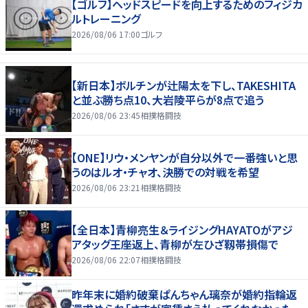
【ゴルフ】ヘッドスピードを向上するためのフィジカ
ルトレーニング
2026/08/06 17:00
ゴルフ
【新日本】ボルチンが辻陽太を下し、TAKESHITA
と並ぶ勝ち点10、大岩陵平らが8点で追う
2026/08/06 23:45
相撲格闘技
【ONE】リウ・メンヤンが自分以外で一番強いと思
うのはルオ・チャオ、決勝での対戦を希望
2026/08/06 23:21
相撲格闘技
【全日本】青柳亮生＆ライジングHAYATOがアジ
アタッグ王座返上、青柳が左ひざ靱帯損傷で
2026/08/06 22:07
相撲格闘技
昨年末に婚約破棄ぱんちゃん璃奈が婚約指輪返