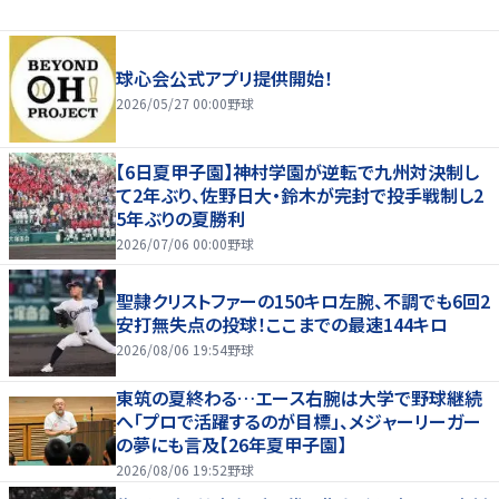
球心会公式アプリ提供開始！
2026/05/27 00:00
野球
【6日夏甲子園】神村学園が逆転で九州対決制し
て2年ぶり、佐野日大・鈴木が完封で投手戦制し2
5年ぶりの夏勝利
2026/07/06 00:00
野球
聖隷クリストファーの150キロ左腕、不調でも6回2
安打無失点の投球！ここまでの最速144キロ
2026/08/06 19:54
野球
東筑の夏終わる…エース右腕は大学で野球継続
へ「プロで活躍するのが目標」、メジャーリーガー
の夢にも言及【26年夏甲子園】
2026/08/06 19:52
野球