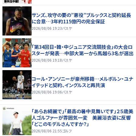
サンズ、攻守の要の”悪役”ブルックスと契約延長
に合意…3年約115億円の完全保証
2026/08/06 19:23
バスケ
「第34回日・韓・中ジュニア交流競技会」の大会ロ
スターが発表…中部大第一から馬越ら3名が選出
2026/08/06 19:18
バスケ
コール・アンソニーが豪州移籍…メルボルン・ユナ
イテッドと契約、イングルスと再共演
2026/08/06 19:06
バスケ
「あらお綺麗で」「最高の暑中見舞いです」２５歳美
人ゴルファーが雰囲気一変 美麗浴衣姿に反響
「どこのモデルさんですか？」
2026/08/06 21:55
ゴルフ