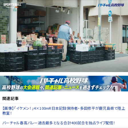
関連記事
【画像】「イケメン！」4×100mR日本記録保持者・多田修平が鹿児島県で陸上
教室！
バーチャル春高バレー過去最多となる合計400試合を独占ライブ配信！