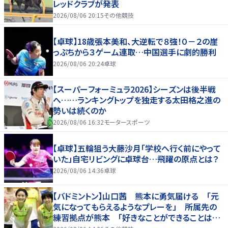
レッドクラブが発表
2026/08/06 20:15
その他競技
【卓球】18歳張本美和、大逆転で８強！０－２の崖
っぷちから３ゲーム連取…中国選手に劇的勝利
2026/08/06 20:24
卓球
【スーパーフォーミュラ2026】シーズンは後半戦
へ……ランキングトップを独走する太田格之進の
勢いは続くのか
2026/08/06 16:32
モータースポーツ
【卓球】五輪狙う大藤沙月「学校へ行く前にやって
いた」自宅リビングに卓球台…飛躍の原点とは？
2026/08/06 14:36
卓球
【バドミントン】山口茜 熊本に勇気届ける 「元
気になってもらえるようなプレーを」 所属先の
練習拠点が熊本 「好きなことができることは当