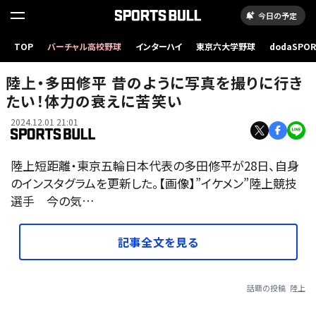
今日の予定
TOP
バーチャル高校野球
インターハイ
東京六大学野球
dodaSPO
（新しいタブ
陸上・多田修平 昔のように写真を撮りに行き
たい！体力の衰えに苦笑い
2024.12.01 21:01
陸上短距離・東京五輪日本代表の多田修平が28日、自身
のインスタグラムを更新した。【画像】”イケメン”陸上競技
選手 今の気…
記事全文を見る
話題の投稿
陸上