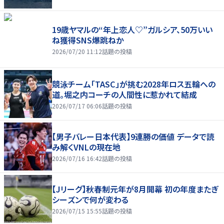
19歳ヤマルの“年上恋人♡”ガルシア、50万いい
ね獲得SNS爆跳ねか
2026/07/20 11:12
話題の投稿
競泳チーム「TASC」が挑む2028年ロス五輪への
道。堀之内コーチの人間性に惹かれて結成
2026/07/17 06:06
話題の投稿
【男子バレー日本代表】9連勝の価値 データで読
み解くVNLの現在地
2026/07/16 16:42
話題の投稿
【Jリーグ】秋春制元年が8月開幕 初の年度またぎ
シーズンで何が変わる
2026/07/15 15:55
話題の投稿