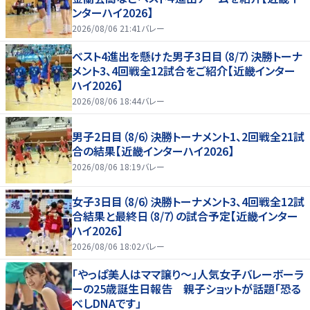
ンターハイ2026】
2026/08/06 21:41
バレー
ベスト4進出を懸けた男子3日目（8/7）決勝トーナ
メント3、4回戦全12試合をご紹介【近畿インター
ハイ2026】
2026/08/06 18:44
バレー
男子2日目（8/6）決勝トーナメント1、2回戦全21試
合の結果【近畿インターハイ2026】
2026/08/06 18:19
バレー
女子3日目（8/6）決勝トーナメント3、4回戦全12試
合結果と最終日（8/7）の試合予定【近畿インター
ハイ2026】
2026/08/06 18:02
バレー
「やっぱ美人はママ譲り～」人気女子バレーボーラ
ーの25歳誕生日報告 親子ショットが話題「恐る
べしDNAです」