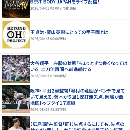
BEST BODY JAPANをライブ配信！
2026/04/01 00:00
その他競技
王貞治・栗山英樹にとっての甲子園とは
2026/06/15 00:00
野球
大谷翔平 左膝の状態「ちょっとずつ良くなっては
いる」二刀流再開へ前進続ける
2026/08/07 02:00
野球
阪神・平田２軍監督「嶋村の意図がベンチで見て
いて見える」茨木が５回１安打無失点、岡城が西
地区トップタイ１７盗塁
2026/08/06 23:39
野球
【広島】新井監督「同じ失点するにしても、失点の