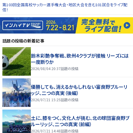
第103回全国高校サッカー選手権大会・地区大会を含む101試合をライブ配
信！
話題の投稿
の新着記事
鈴木彩艶争奪戦、欧州4クラブが接触 リーズには
一度断りか
2026/08/04 20:37
話題の投稿
優勝しても、消えるかもしれない――富良野ブルーリ
ッジ、二つの真実（後編）
2026/07/21 15:25
話題の投稿
土に、膝をつく。文化人が挑む、北の球団――富良野ブ
ルーリッジ、二つの真実（前編）
2026/07/21 14:48
話題の投稿