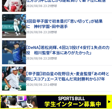
仕方が」押し出しから逆転負けで最下位に転落
2026/08/06 23:29
野球
3回目甲子園で初本塁打「思い切って」が結果
に 神村学園・田中選手
2026/08/06 23:28
野球
【DeNA】若松尚輝、４回2/3投げ４安打１失点の力
投 相川監督「本当にありがたかった」
2026/08/06 23:28
野球
【甲子園】初白星の佐野日大・麦倉監督「あの時と
同じスコア」エースで臨んだ完封勝利から37年
2026/08/06 23:14
野球