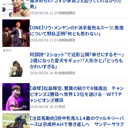
還求められ「さすが家賃さえ払ってくれなかった
男」
2026/08/06 21:29
相撲格闘技
【ONE】リウ・メンヤンのド派手髪色＆スーツ、態度
について野杁正明「何とも思わない」
2026/08/06 21:03
相撲格闘技
阿部詩“２ショット”で近影公開「幸せにするぞ〜」
２歳になった愛犬をギュッ！「人形かと」「どっちも
かわいすぎる」
2026/08/06 20:40
相撲格闘技
【卓球】松島輝空、驚異の粘りで８強進出 チャン
ピオンズ２勝目へ世界１３位を退ける…ＷＴＴチ
ャンピオンズ横浜
2026/08/06 20:35
卓球
【注目馬動向】府中牝馬Ｓ１４着のヴァルキリーバ
ースは京成杯ＡＨで巻き返しへ サンデーサラブ