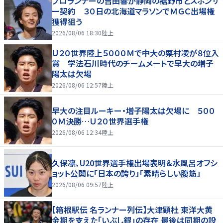
プロランナーの吉田響が静岡の裾野市とスポンサ
ー契約 ３０日の北海道マラソンでＭＧＣ出場権
獲得狙う
2026/08/06 18:30
陸上
Ｕ２０世界陸上５０００Ｍで中大の栗村凌が８位入
賞 学法石川時代のチームメートで早大の増子
陽太は欠場
2026/08/06 12:57
陸上
早大の注目ルーキー・増子陽太は欠場に ５００
０Ｍ決勝…Ｕ２０世界選手権
2026/08/06 12:34
陸上
久保凛、U20世界選手権出場表明＆水風呂オフシ
ョット公開に「日本の誇り」「素晴らしい腹筋」
2026/08/06 09:57
陸上
【箱根駅伝 名ランナー列伝】大津顕杜 東洋大黄
金期を支えた「いぶし銀」の存在 最後は同期の設