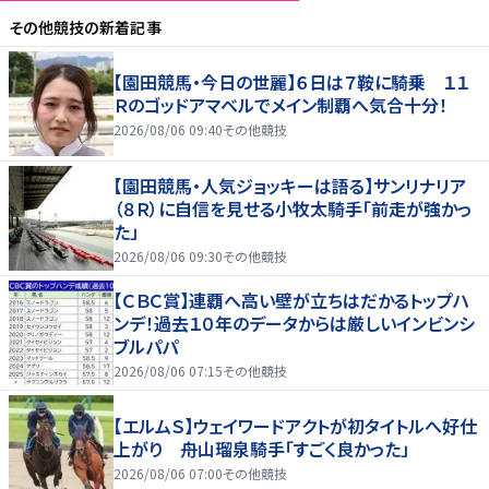
その他競技
の新着記事
【園田競馬・今日の世麗】６日は７鞍に騎乗 １１
Ｒのゴッドアマベルでメイン制覇へ気合十分！
2026/08/06 09:40
その他競技
【園田競馬・人気ジョッキーは語る】サンリナリア
（８Ｒ）に自信を見せる小牧太騎手「前走が強かっ
た」
2026/08/06 09:30
その他競技
【ＣＢＣ賞】連覇へ高い壁が立ちはだかるトップハ
ンデ！過去１０年のデータからは厳しいインビンシ
ブルパパ
2026/08/06 07:15
その他競技
【エルムＳ】ウェイワードアクトが初タイトルへ好仕
上がり 舟山瑠泉騎手「すごく良かった」
2026/08/06 07:00
その他競技