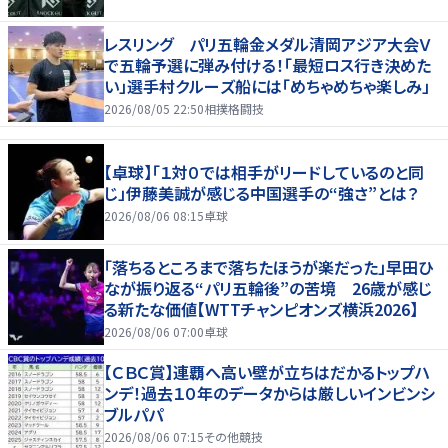
レスリング パリ五輪金メダル清岡アジア大会Ｖ
で五輪予選に弾み付ける！「最短ロス行き決めた
い」選手村クルーズ船には「めちゃめちゃ楽しみ」
2026/08/05 22:50
相撲格闘技
【卓球】「１対０では相手がリードしているのと同
じ」伊藤美誠が感じる中国選手の“強さ”とは？
2026/08/06 08:15
卓球
「落ちるところまで落ちたほうが楽だった」早田ひ
なが振り返る“パリ五輪後”の苦境 26歳が感じ
る新たな価値【WTTチャンピオンズ横浜2026】
2026/08/06 07:00
卓球
【ＣＢＣ賞】連覇へ高い壁が立ちはだかるトップハ
ンデ！過去１０年のデータからは厳しいインビンシ
ブルパパ
2026/08/06 07:15
その他競技