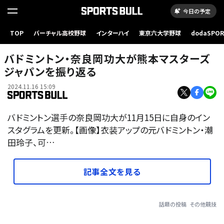
今日の予定
TOP
バーチャル高校野球
インターハイ
東京六大学野球
dodaSPO
（新しいタブ
バドミントン・奈良岡功大が熊本マスターズ
ジャパンを振り返る
2024.11.16 15:09
バドミントン選手の奈良岡功大が11月15日に自身のイン
スタグラムを更新。【画像】衣装アップの元バドミントン・潮
田玲子、可…
記事全文を見る
話題の投稿
その他競技