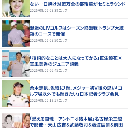
ない…日焼け対策万全の都玲華がセミとラウンド
2026/08/06 08:39
ゴルフ
混迷のLIVゴルフはシーズン終盤戦 トランプ大統
領のコースで開催
2026/08/06 07:50
ゴルフ
「技術的なことは大人になってから」笹生優花×
宮里美香のジュニア談義
2026/08/06 06:45
ゴルフ
桑木志帆、色紙に「輝」メジャー初Ｖ後の思い「ゴ
ルフ場以外でも輝きたい」日本記者クラブ会見
2026/08/05 19:17
ゴルフ
「燃える闘魂 アントニオ猪木展」名古屋栄三越
で開催…天山広吉＆武藤敬司＆藤波辰爾＆前田