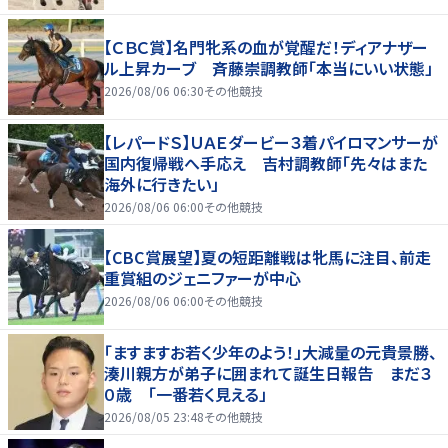
【ＣＢＣ賞】名門牝系の血が覚醒だ！ディアナザー
ル上昇カーブ 斉藤崇調教師「本当にいい状態」
2026/08/06 06:30
その他競技
【レパードＳ】ＵＡＥダービー３着パイロマンサーが
国内復帰戦へ手応え 吉村調教師「先々はまた
海外に行きたい」
2026/08/06 06:00
その他競技
【CBC賞展望】夏の短距離戦は牝馬に注目、前走
重賞組のジェニファーが中心
2026/08/06 06:00
その他競技
「ますますお若く少年のよう！」大減量の元貴景勝、
湊川親方が弟子に囲まれて誕生日報告 まだ３
０歳 「一番若く見える」
2026/08/05 23:48
その他競技