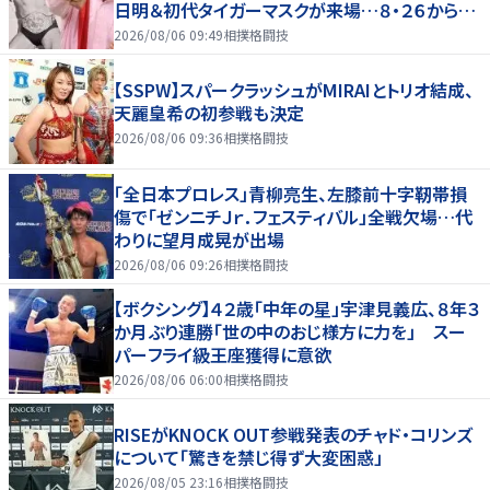
日明＆初代タイガーマスクが来場…８・２６から９・
７まで
2026/08/06 09:49
相撲格闘技
【SSPW】スパークラッシュがMIRAIとトリオ結成、
天麗皇希の初参戦も決定
2026/08/06 09:36
相撲格闘技
「全日本プロレス」青柳亮生、左膝前十字靭帯損
傷で「ゼンニチＪｒ．フェスティバル」全戦欠場…代
わりに望月成晃が出場
2026/08/06 09:26
相撲格闘技
【ボクシング】４２歳「中年の星」宇津見義広、８年３
か月ぶり連勝「世の中のおじ様方に力を」 スー
パーフライ級王座獲得に意欲
2026/08/06 06:00
相撲格闘技
RISEがKNOCK OUT参戦発表のチャド・コリンズ
について「驚きを禁じ得ず大変困惑」
2026/08/05 23:16
相撲格闘技