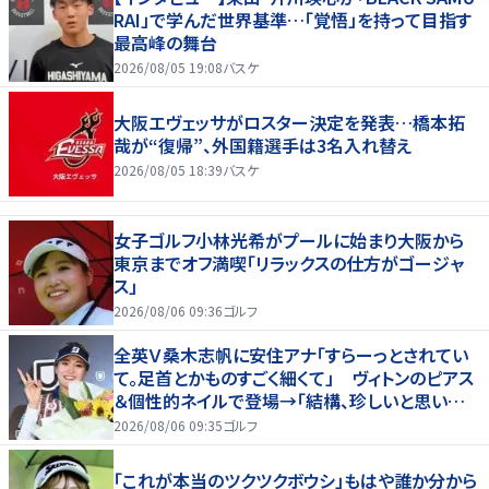
RAI」で学んだ世界基準…「覚悟」を持って目指す
最高峰の舞台
2026/08/05 19:08
バスケ
大阪エヴェッサがロスター決定を発表…橋本拓
哉が“復帰”、外国籍選手は3名入れ替え
2026/08/05 18:39
バスケ
女子ゴルフ小林光希がプールに始まり大阪から
東京までオフ満喫「リラックスの仕方がゴージャ
ス」
2026/08/06 09:36
ゴルフ
全英Ｖ桑木志帆に安住アナ「すらーっとされてい
て。足首とかものすごく細くて」 ヴィトンのピアス
＆個性的ネイルで登場→「結構、珍しいと思いま
す」
2026/08/06 09:35
ゴルフ
「これが本当のツクツクボウシ」もはや誰か分から