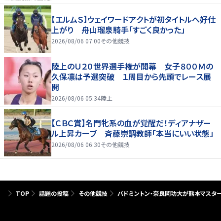
【エルムＳ】ウェイワードアクトが初タイトルへ好仕
上がり 舟山瑠泉騎手「すごく良かった」
2026/08/06 07:00
その他競技
陸上のＵ２０世界選手権が開幕 女子８００Ｍの
久保凛は予選突破 １周目から先頭でレース展
開
2026/08/06 05:34
陸上
【ＣＢＣ賞】名門牝系の血が覚醒だ！ディアナザー
ル上昇カーブ 斉藤崇調教師「本当にいい状態」
2026/08/06 06:30
その他競技
TOP
話題の投稿
その他競技
バドミントン・奈良岡功大が熊本マスタ