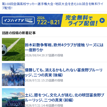
第103回全国高校サッカー選手権大会・地区大会を含む101試合を無料ライ
ブ配信！
話題の投稿
の新着記事
鈴木彩艶争奪戦、欧州4クラブが接触 リーズには
一度断りか
2026/08/04 20:37
話題の投稿
優勝しても、消えるかもしれない――富良野ブルーリ
ッジ、二つの真実（後編）
2026/07/21 15:25
話題の投稿
土に、膝をつく。文化人が挑む、北の球団――富良野ブ
ルーリッジ、二つの真実（前編）
2026/07/21 14:48
話題の投稿