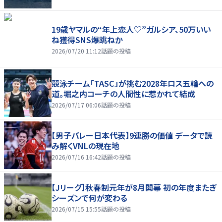
19歳ヤマルの“年上恋人♡”ガルシア、50万いい
ね獲得SNS爆跳ねか
2026/07/20 11:12
話題の投稿
競泳チーム「TASC」が挑む2028年ロス五輪への
道。堀之内コーチの人間性に惹かれて結成
2026/07/17 06:06
話題の投稿
【男子バレー日本代表】9連勝の価値 データで読
み解くVNLの現在地
2026/07/16 16:42
話題の投稿
【Jリーグ】秋春制元年が8月開幕 初の年度またぎ
シーズンで何が変わる
2026/07/15 15:55
話題の投稿