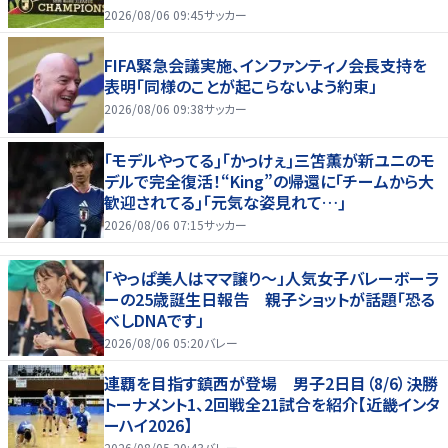
2026/08/06 09:45
サッカー
FIFA緊急会議実施、インファンティノ会長支持を
表明「同様のことが起こらないよう約束」
2026/08/06 09:38
サッカー
｢モデルやってる｣｢かっけぇ｣三笘薫が新ユニのモ
デルで完全復活！“King”の帰還に｢チームから大
歓迎されてる｣｢元気な姿見れて…｣
2026/08/06 07:15
サッカー
「やっぱ美人はママ譲り～」人気女子バレーボーラ
ーの25歳誕生日報告 親子ショットが話題「恐る
べしDNAです」
2026/08/06 05:20
バレー
連覇を目指す鎮西が登場 男子2日目（8/6）決勝
トーナメント1、2回戦全21試合を紹介【近畿インタ
ーハイ2026】
2026/08/05 20:43
バレー