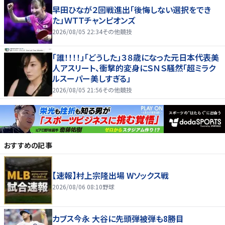
早田ひなが２回戦進出「後悔しない選択をでき
た」ＷＴＴチャンピオンズ
2026/08/05 22:34
その他競技
「誰！！！！」「どうした」３８歳になった元日本代表美
人アスリート、衝撃的変身にＳＮＳ騒然「超ミラク
ルスーパー美しすぎる」
2026/08/05 21:56
その他競技
おすすめの記事
【速報】村上宗隆出場 Wソックス戦
2026/08/06 08:10
野球
カブス今永 大谷に先頭弾被弾も8勝目