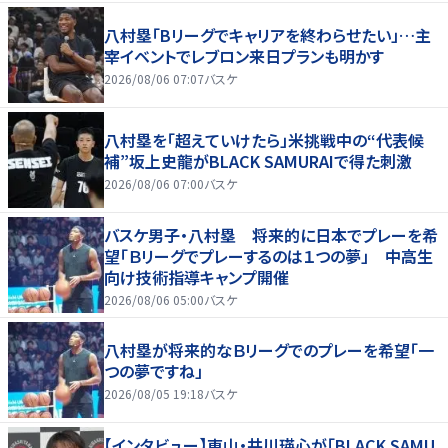
八村塁「Bリーグでキャリアを終わらせたい」…主
宰イベントでレブロン来日プランも明かす
2026/08/06 07:07
バスケ
八村塁を「超えていけたら」米挑戦中の“代表候
補”坂上史龍がBLACK SAMURAIで得た刺激
2026/08/06 07:00
バスケ
バスケ男子・八村塁 将来的に日本でプレーを希
望「Ｂリーグでプレーするのは１つの夢」 中高生
向け技術指導キャンプ開催
2026/08/06 05:00
バスケ
八村塁が将来的なＢリーグでのプレーを希望「一
つの夢ですね」
2026/08/05 19:18
バスケ
【インタビュー】東山・井川瑛心が「BLACK SAMU