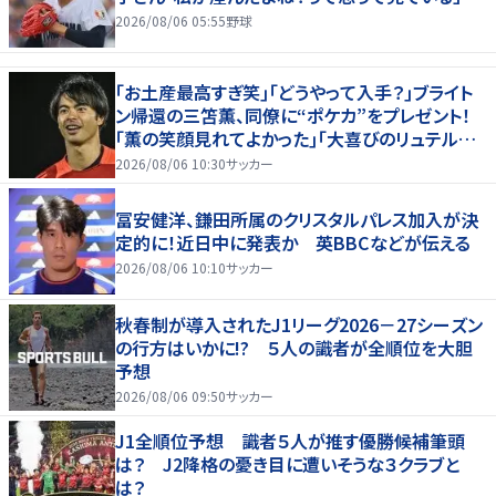
2026/08/06 05:55
野球
｢お土産最高すぎ笑｣｢どうやって入手？｣ブライト
ン帰還の三笘薫、同僚に“ポケカ”をプレゼント！
｢薫の笑顔見れてよかった｣｢大喜びのリュテル可
愛すぎ｣
2026/08/06 10:30
サッカー
冨安健洋、鎌田所属のクリスタルパレス加入が決
定的に！近日中に発表か 英BBCなどが伝える
2026/08/06 10:10
サッカー
秋春制が導入されたJ1リーグ2026－27シーズン
の行方はいかに!? ５人の識者が全順位を大胆
予想
2026/08/06 09:50
サッカー
J1全順位予想 識者５人が推す優勝候補筆頭
は？ J2降格の憂き目に遭いそうな３クラブと
は？