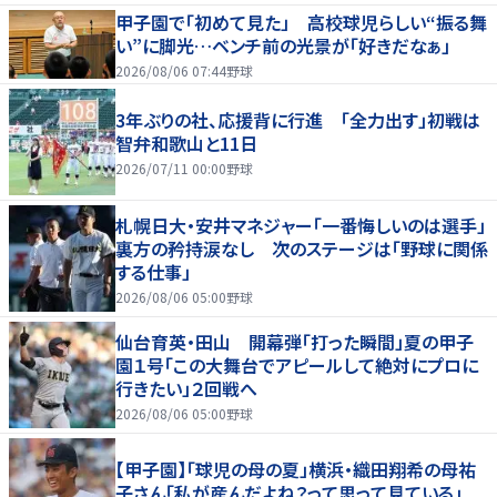
甲子園で「初めて見た」 高校球児らしい“振る舞
い”に脚光…ベンチ前の光景が「好きだなぁ」
2026/08/06 07:44
野球
3年ぶりの社、応援背に行進 「全力出す」初戦は
智弁和歌山と11日
2026/07/11 00:00
野球
札幌日大・安井マネジャー「一番悔しいのは選手」
裏方の矜持涙なし 次のステージは「野球に関係
する仕事」
2026/08/06 05:00
野球
仙台育英・田山 開幕弾「打った瞬間」夏の甲子
園１号「この大舞台でアピールして絶対にプロに
行きたい」２回戦へ
2026/08/06 05:00
野球
【甲子園】「球児の母の夏」横浜・織田翔希の母祐
子さん「私が産んだよね？って思って見ている」