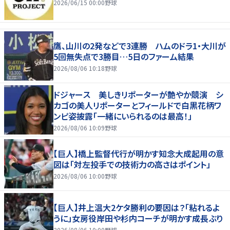
2026/06/15 00:00
野球
鷹、山川の2発などで3連勝 ハムのドラ1・大川が
5回無失点で3勝目…5日のファーム結果
2026/08/06 10:18
野球
ドジャース 美しきリポーターが艶やか競演 シ
カゴの美人リポーターとフィールドで白黒花柄ワ
ンピ姿披露「一緒にいられるのは最高！」
2026/08/06 10:09
野球
【巨人】橋上監督代行が明かす知念大成起用の意
図は「対左投手での技術力の高さはポイント」
2026/08/06 10:00
野球
【巨人】井上温大2ケタ勝利の要因は？「粘れるよ
うに」女房役岸田や杉内コーチが明かす成長ぶり
2026/08/06 10:00
野球