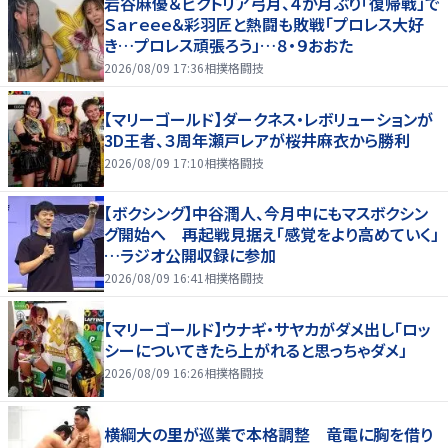
岩谷麻優＆ビクトリア弓月、４か月ぶり「復帰戦」で
Ｓａｒｅｅｅ＆彩羽匠と熱闘も敗戦「プロレス大好
き…プロレス頑張ろう」…８・９おおた
2026/08/09 17:36
相撲格闘技
【マリーゴールド】ダークネス・レボリューションが
3D王者、３周年瀬戸レアが桜井麻衣から勝利
2026/08/09 17:10
相撲格闘技
【ボクシング】中谷潤人、今月中にもマスボクシン
グ開始へ 再起戦見据え「感覚をより高めていく」
…ラジオ公開収録に参加
2026/08/09 16:41
相撲格闘技
【マリーゴールド】ウナギ・サヤカがダメ出し「ロッ
シーについてきたら上がれると思っちゃダメ」
2026/08/09 16:26
相撲格闘技
横綱大の里が巡業で本格調整 竜電に胸を借り