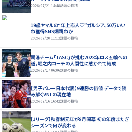
2026/07/21 14:48
話題の投稿
19歳ヤマルの“年上恋人♡”ガルシア、50万いい
ね獲得SNS爆跳ねか
2026/07/20 11:12
話題の投稿
競泳チーム「TASC」が挑む2028年ロス五輪への
道。堀之内コーチの人間性に惹かれて結成
2026/07/17 06:06
話題の投稿
【男子バレー日本代表】9連勝の価値 データで読
み解くVNLの現在地
2026/07/16 16:42
話題の投稿
【Jリーグ】秋春制元年が8月開幕 初の年度またぎ
シーズンで何が変わる
2026/07/15 15:55
話題の投稿