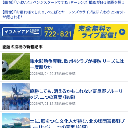
【画像】「いよいよリベンジスタートですね」ヤーレンズ 楢原がM-1優勝を誓う
【画像】「お疲れ様でした☺️」ぺこぱとヤーレンズのライブ後ほんわか2ショット
が癒される！
話題の投稿
の新着記事
鈴木彩艶争奪戦、欧州4クラブが接触 リーズには
一度断りか
2026/08/04 20:37
話題の投稿
優勝しても、消えるかもしれない――富良野ブルーリ
ッジ、二つの真実（後編）
2026/07/21 15:25
話題の投稿
土に、膝をつく。文化人が挑む、北の球団――富良野ブ
ルーリッジ、二つの真実（前編）