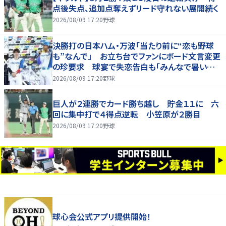
点後失点、追加点奪えずリード守れない展開続く
2026/08/09 17:20
野球
決勝打の日本ハム・万波「当たり前に“恋も野球
も”なんで」 お立ち台でファンにボード文言変更
の珍要求 球宴で失恋告白も「みんなで暑い夏
にしましょう！」
2026/08/09 17:20
野球
巨人が２連勝でカード勝ち越し 貯金１１に 六
回に集中打で４得点逆転 小笠原が２勝目
2026/08/09 17:20
野球
球心会公式アプリ提供開始！