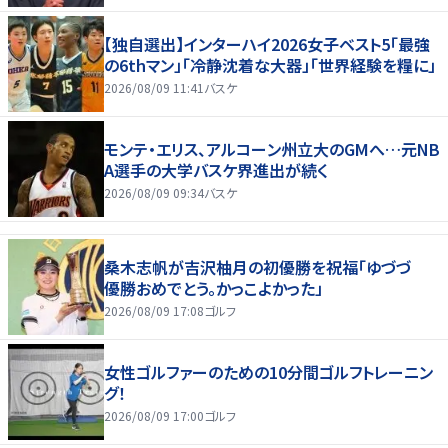
【独自選出】インターハイ2026女子ベスト5「最強
の6thマン」「冷静沈着な大器」「世界経験を糧に」
2026/08/09 11:41
バスケ
モンテ・エリス、アルコーン州立大のGMへ…元NB
A選手の大学バスケ界進出が続く
2026/08/09 09:34
バスケ
桑木志帆が吉沢柚月の初優勝を祝福「ゆづづ
優勝おめでとう。かっこよかった」
2026/08/09 17:08
ゴルフ
女性ゴルファーのための10分間ゴルフトレーニン
グ！
2026/08/09 17:00
ゴルフ