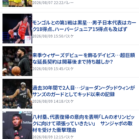
2026/08/07 22:22
バレー
モンゴルとの第1戦は黒星…男子日本代表はカー
ク18得点、ハーパージュニア15得点も及ばず
2026/08/09 15:50
バスケ
来季ウィザーズデビューを飾るデイビス…超巨額
な延長契約は開幕後まで持ち越しか？
2026/08/09 15:45
バスケ
過去30年間で2人目…ジョーダン・グッドウィンが
サンズのガードとしてキッド以来の記録
2026/08/09 14:18
バスケ
八村塁、代表復帰の意向を表明「ＬＡのオリンピッ
クに向けて頑張っていきたい」 サンジャポの取
材を受けた衝撃理由
2026/08/09 12:15
バスケ