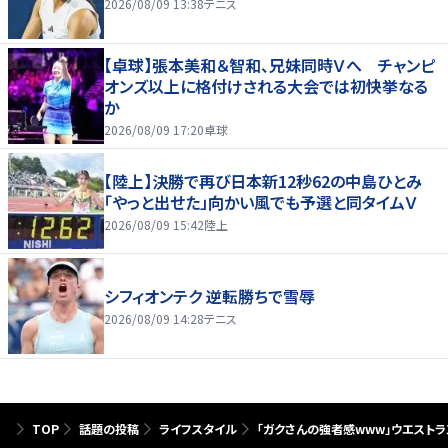
2026/08/09 13:38
テニス
【卓球】張本美和＆智和、兄妹同時Ｖへ チャンピ
オンズ以上に格付けされる大会では初快挙なる
か
2026/08/09 17:20
卓球
【陸上】決勝で再び日本新12秒62の中島ひとみ
「やっと出せた」向かい風でも予選と同タイムＶ
2026/08/09 15:42
陸上
シフィオンテク 逆転勝ちで雪辱
2026/08/09 14:28
テニス
TOP
話題の投稿
ライフスタイル
「ガクさんの強者感www」ウエスト