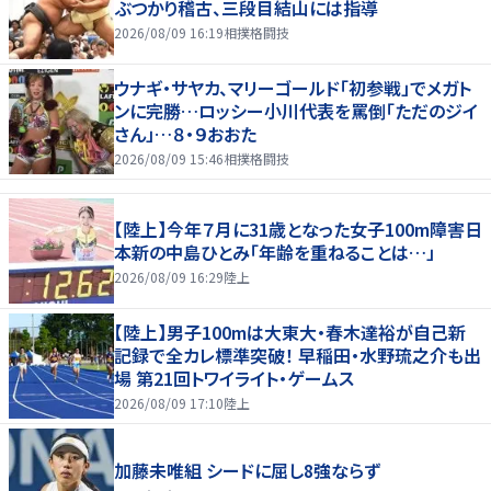
ぶつかり稽古、三段目結山には指導
2026/08/09 16:19
相撲格闘技
ウナギ・サヤカ、マリーゴールド「初参戦」でメガト
ンに完勝…ロッシー小川代表を罵倒「ただのジイ
さん」…８・９おおた
2026/08/09 15:46
相撲格闘技
【陸上】今年７月に31歳となった女子100m障害日
本新の中島ひとみ「年齢を重ねることは…」
2026/08/09 16:29
陸上
【陸上】男子100mは大東大・春木達裕が自己新
記録で全カレ標準突破！ 早稲田・水野琉之介も出
場 第21回トワイライト・ゲームス
2026/08/09 17:10
陸上
加藤未唯組 シードに屈し8強ならず