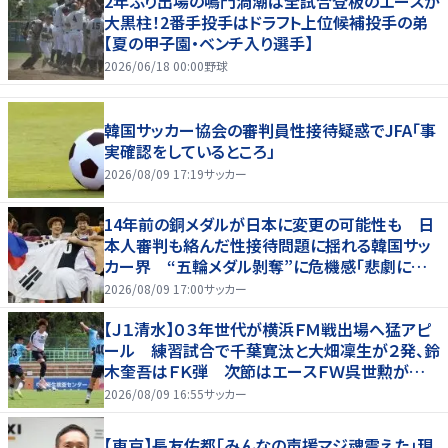
2年ぶり出場の鳴門渦潮は全試合登板のエースが
大黒柱！2番手投手はドラフト上位候補投手の弟
【夏の甲子園・ベンチ入り選手】
2026/06/18 00:00
野球
韓国サッカー協会の審判員性接待疑惑でJFA「事
実確認をしているところ」
2026/08/09 17:19
サッカー
14年前の銅メダルが日本に変更の可能性も 日
本人審判も絡んだ性接待問題に揺れる韓国サッ
カー界 “五輪メダル剝奪”に危機感「悲劇に見
舞われる」
2026/08/09 17:00
サッカー
【Ｊ１清水】０３年世代が横浜ＦＭ戦出場へ猛アピ
ール 練習試合で千葉寛汰と大畑凜生が２発、鈴
木奎吾はＦＫ弾 次節はエースＦＷ呉世勲が出
場停止
2026/08/09 16:55
サッカー
【東京】長友佑都「みんなの声援マジ魂震えた」現