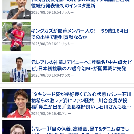
役続行発表後初のインスタ更新
2026/08/09 16:54
サッカー
キングカズが開幕メンバー入り！ ５９歳１６４日
での出場で勝利貢献なるか
2026/08/09 16:11
サッカー
元レアルの神童Ｊデビューへ！登録名「中井卓大ピ
ピ」日本初挑戦の22歳今治MFが開幕戦に先発
2026/08/09 16:04
サッカー
「タキシード姿が格好良くて放心状態」バレー石川
祐希らの激レア姿にファン騒然 川合会長が投
稿「鼻血が出る」「会長格好良いし石川さんも超格
好いい」
2026/08/09 16:48
バレー
【バレー】「目の保養」高橋藍、黒Ｔ＆デニム姿でし