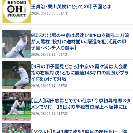
王貞治・栗山英樹にとっての甲子園とは
2026/06/15 00:00
野球
9年ぶり出場の中京は最速148キロを誇る二刀流
が大黒柱！投打に逸材揃い、躍進を狙う【夏の甲
子園・ベンチ入り選手】
2026/08/09 17:46
野球
【9日の甲子園見どころ】中京VS霞ケ浦は大会屈
指の右腕対決！ともに最速148キロの剛腕がプラ
イドをかけて対戦
2026/08/09 17:45
野球
【巨人】岡田悠希どでかい仕事！今季初昇格即スタ
メンでＶ打 15日ぶり単独首位浮上へ阪神に圧
2026/08/09 17:21
野球
【ヤクルト】８月１勝７敗＆５度目の逆転負け 得