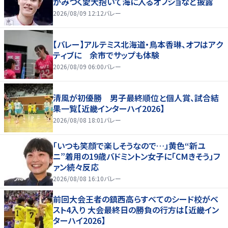
がみつく愛犬抱いて海に入るオフショなど披露
2026/08/09 12:12
バレー
【バレー】アルテミス北海道・鳥本香琳、オフはアク
ティブに 余市でサップも体験
2026/08/09 06:00
バレー
清風が初優勝 男子最終順位と個人賞、試合結
果一覧【近畿インターハイ2026】
2026/08/08 18:01
バレー
「いつも笑顔で楽しそうなので…」黄色“新ユ
ニ”着用の19歳バドミントン女子に「CMきそう」フ
ァン続々反応
2026/08/08 16:10
バレー
前回大会王者の鎮西高らすべてのシード校がベ
スト4入り 大会最終日の勝負の行方は【近畿イン
ターハイ2026】