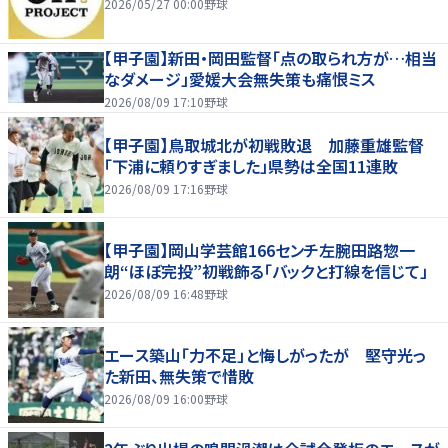
2026/05/27 00:00
野球
【甲子園】新田・岡田監督「点の取られ方が…相当
なダメージ」愛媛大会無失策も痛恨ミス
2026/08/09 17:10
野球
【甲子園】鳥取城北が初戦敗退 加藤重雄監督
「下浦に頼りすぎました」県勢は全国11連敗
2026/08/09 17:16
野球
【甲子園】岡山学芸館166センチ左腕田路惣一
朗“ほぼ完投”初戦飾る「バックと打線を信じて」
2026/08/09 16:48
野球
エース築山「力不足」と悔しがったが 堅守光っ
た新田、無失策で惜敗
2026/08/09 16:00
野球