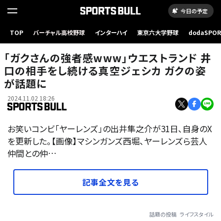
今日の予定
TOP
バーチャル高校野球
インターハイ
東京六大学野球
dodaSPO
（新しいタブ
「ガクさんの強者感www」ウエストランド 井
口の相手をし続ける真空ジェシカ ガクの姿
が話題に
2024.11.02 18:26
お笑いコンビ「ヤーレンズ」の出井隼之介が31日、自身のX
を更新した。【画像】マシンガンズ西堀、ヤーレンズら芸人
仲間との仲…
記事全文を見る
話題の投稿
ライフスタイル