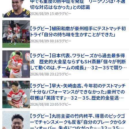
中でも重度の熱中症を発症 リーグワンは「不適
切な対応はなかった」との認識
2026/08/09 15:49
ラグビー
【ラグビー】植田和磨が豪州相手にテストマッチ初
トライ「自分の持ち味を生かすことができた」
2026/08/09 00:16
ラグビー
【ラグビー】日本代表、ワラビーズから過去最多得
点 歴史的大金星ならずもＳＨ斎藤「個々が判断
して動くのは、チームの成長」…３２ー３５で競り負
ける
2026/08/08 23:12
ラグビー
【ラグビー】早大・矢崎由高、今年初のテストマッチ
「十分なパフォーマンスができなかった」豪州での
収穫は「英語です」…３２－３５、歴史的金星逃し
たオーストラリア代表戦はＷＴＢで途中出場
2026/08/08 23:05
ラグビー
【ラグビー】丸坊主姿の竹内柊平、得意のピックゴ
ーでチャンスメークも反省「自分のブレークからタ
ーンオーバー、失点につながった」…３２－３５惜