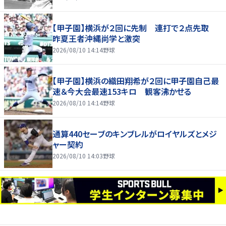
【甲子園】横浜が２回に先制 連打で２点先取
昨夏王者沖縄尚学と激突
2026/08/10 14:14
野球
【甲子園】横浜の織田翔希が２回に甲子園自己最
速＆今大会最速153キロ 観客沸かせる
2026/08/10 14:14
野球
通算440セーブのキンブレルがロイヤルズとメジ
ャー契約
2026/08/10 14:03
野球