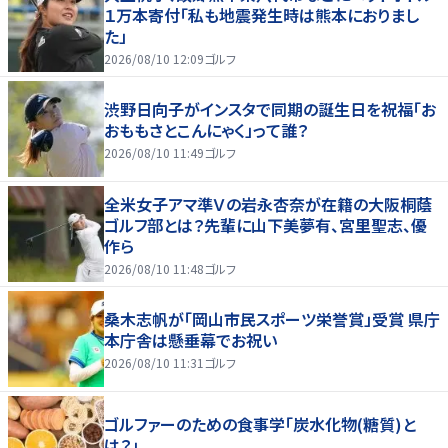
１万本寄付「私も地震発生時は熊本におりまし
た」
2026/08/10 12:09
ゴルフ
渋野日向子がインスタで同期の誕生日を祝福「お
おももさとこんにゃく」って誰？
2026/08/10 11:49
ゴルフ
全米女子アマ準Ｖの岩永杏奈が在籍の大阪桐蔭
ゴルフ部とは？先輩に山下美夢有、宮里聖志、優
作ら
2026/08/10 11:48
ゴルフ
桑木志帆が「岡山市民スポーツ栄誉賞」受賞 県庁
本庁舎は懸垂幕でお祝い
2026/08/10 11:31
ゴルフ
ゴルファーのための食事学「炭水化物(糖質)と
は？」