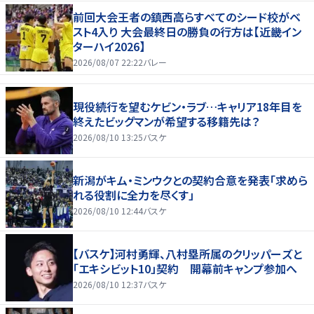
前回大会王者の鎮西高らすべてのシード校がベ
スト4入り 大会最終日の勝負の行方は【近畿イン
ターハイ2026】
2026/08/07 22:22
バレー
現役続行を望むケビン・ラブ…キャリア18年目を
終えたビッグマンが希望する移籍先は？
2026/08/10 13:25
バスケ
新潟がキム・ミンウクとの契約合意を発表「求めら
れる役割に全力を尽くす」
2026/08/10 12:44
バスケ
【バスケ】河村勇輝、八村塁所属のクリッパーズと
「エキシビット10」契約 開幕前キャンプ参加へ
2026/08/10 12:37
バスケ