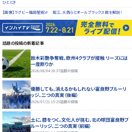
ひととき
【画像】ラグビー福岡堅樹🏈 堀江、大西らとオールブラックス戦を解説！
話題の投稿
の新着記事
鈴木彩艶争奪戦、欧州4クラブが接触 リーズには
一度断りか
2026/08/04 20:37
話題の投稿
優勝しても、消えるかもしれない――富良野ブルーリ
ッジ、二つの真実（後編）
2026/07/21 15:25
話題の投稿
土に、膝をつく。文化人が挑む、北の球団――富良野ブ
ルーリッジ、二つの真実（前編）