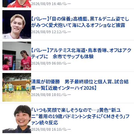
好いい」
2026/08/09 16:48
バレー
【バレー】「目の保養」高橋藍、黒Ｔ＆デニム姿でし
がみつく愛犬抱いて海に入るオフショなど披露
2026/08/09 12:12
バレー
【バレー】アルテミス北海道・鳥本香琳、オフはアク
ティブに 余市でサップも体験
2026/08/09 06:00
バレー
清風が初優勝 男子最終順位と個人賞、試合結
果一覧【近畿インターハイ2026】
2026/08/08 18:01
バレー
「いつも笑顔で楽しそうなので…」黄色“新ユ
ニ”着用の19歳バドミントン女子に「CMきそう」フ
ァン続々反応
2026/08/08 16:10
バレー