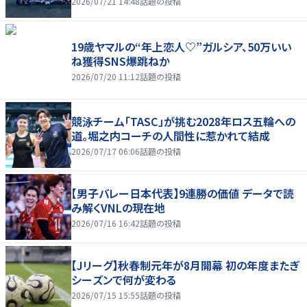
2026/07/21 14:48
話題の投稿
19歳ヤマルの“年上恋人♡”ガルシア、50万いい
ね獲得SNS爆跳ねか
2026/07/20 11:12
話題の投稿
競泳チーム「TASC」が挑む2028年ロス五輪への
道。堀之内コーチの人間性に惹かれて結成
2026/07/17 06:06
話題の投稿
【男子バレー日本代表】9連勝の価値 データで読
み解くVNLの現在地
2026/07/16 16:42
話題の投稿
【Jリーグ】秋春制元年が8月開幕 初の年度またぎ
シーズンで何が変わる
2026/07/15 15:55
話題の投稿