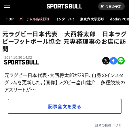
今日の予定
TOP
バーチャル高校野球
インターハイ
東京六大学野球
dodaSPO
（新しいタブ
元ラグビー日本代表 大西将太郎 日本ラグ
ビーフットボール協会 元専務理事のお店に訪
問
2024.10.30 14:32
元ラグビー日本代表・大西将太郞が29日、自身のインスタ
グラムを更新した。【画像】ラグビー畠山健介 多種競技の
アスリートが…
記事全文を見る
話題の投稿
ラグビー