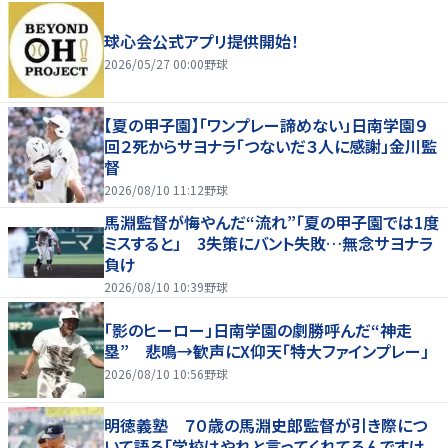
球心会公式アプリ提供開始！
2026/05/27 00:00
野球
【夏の甲子園】「ワンプレー諦めない」日南学園９
回２死からサヨナラ「つないだ３人に感謝」金川監
督
2026/08/10 11:12
野球
馬淵監督が悔やんだ“流れ”「夏の甲子園では1度
ミスすると」 3失策にバント失敗…無念サヨナラ
負け
2026/08/10 10:39
野球
「影のヒーロー」日南学園の劇勝呼んだ“神走
塁” 悲鳴→歓声にX仰天「特大ファインプレー」
2026/08/10 10:56
野球
明徳義塾 ７０歳の馬淵史郎監督が引き際につ
いて語る「学校はやれと言ってくれてるんですけ