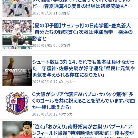
ど…」春夏通算４０度目の出場は初戦突破も“馬
淵節”炸裂
2026/08/10 11:58
野球
【夏の甲子園】サヨナラ打の日南学園・豊丸蒼大
「自分たちの野球貫く」次戦は沖縄尚学－横浜の
勝者と
2026/08/05 00:00
野球
シュート数は３対１４、それでも熊本は負けなかっ
た 守護神・佐藤史騎が好守連発「県民に元気や
勇気を与えられる存在になりたい」
2026/08/10 12:40
サッカー
Ｃ大阪がシリア代表ＦＷパブロ・サバック獲得「多
くのゴールを共に祝えることを望んでいます。何曲
か一緒に歌えたら」
2026/08/10 12:40
サッカー
｢泣く｣｢おかえり｣南野拓実が古巣リバプール“ア
ンフィールド帰還”特別映像が感動的！｢僕も彼が