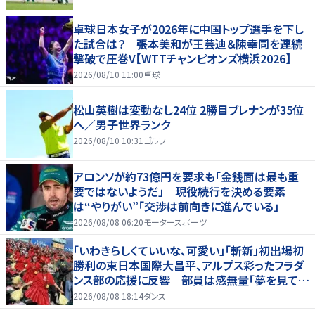
卓球日本女子が2026年に中国トップ選手を下し
た試合は？ 張本美和が王芸迪＆陳幸同を連続
撃破で圧巻V【WTTチャンピオンズ横浜2026】
2026/08/10 11:00
卓球
松山英樹は変動なし24位 2勝目ブレナンが35位
へ／男子世界ランク
2026/08/10 10:31
ゴルフ
アロンソが約73億円を要求も「金銭面は最も重
要ではないようだ」 現役続行を決める要素
は“やりがい”「交渉は前向きに進んでいる」
2026/08/08 06:20
モータースポーツ
「いわきらしくていいな、可愛い」「斬新」初出場初
勝利の東日本国際大昌平、アルプス彩ったフラダ
ンス部の応援に反響 部員は感無量「夢を見てい
るよう」
2026/08/08 18:14
ダンス