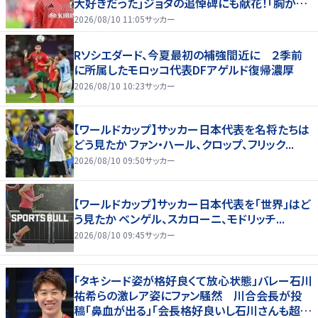
大好きだった｣ジョタの追悼碑にも献花！｢胸が熱
くなります…｣
2026/08/10 11:05
サッカー
Rソシエダード、今夏最初の補強間近に ２季前
に所属したモロッコ代表DFアゲルド復帰濃厚
2026/08/10 10:23
サッカー
【ワールドカップ】サッカー日本代表を名将たちは
どう見たか ファン・ハール、クロップ、フリック...
2026/08/10 09:50
サッカー
【ワールドカップ】サッカー日本代表を「世界」はど
う見たか ベンゲル、スカローニ、モドリッチ...
2026/08/10 09:45
サッカー
「タキシード姿が格好良くて放心状態」バレー石川
祐希らの激レア姿にファン騒然 川合会長が投
稿「鼻血が出る」「会長格好良いし石川さんも超格