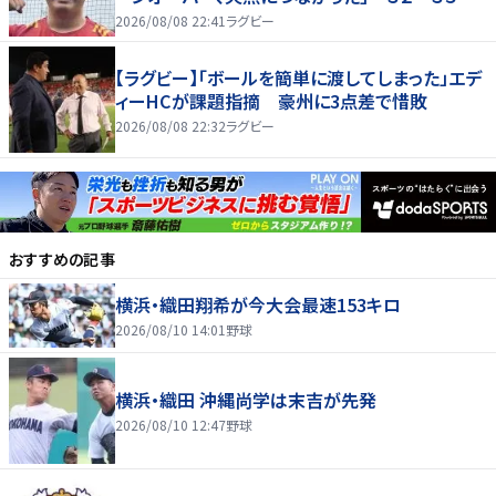
敗、オーストラリアに歴史的金星ならず
2026/08/08 22:41
ラグビー
【ラグビー】「ボールを簡単に渡してしまった」エデ
ィーHCが課題指摘 豪州に3点差で惜敗
2026/08/08 22:32
ラグビー
おすすめの記事
横浜・織田翔希が今大会最速153キロ
2026/08/10 14:01
野球
横浜・織田 沖縄尚学は末吉が先発
2026/08/10 12:47
野球