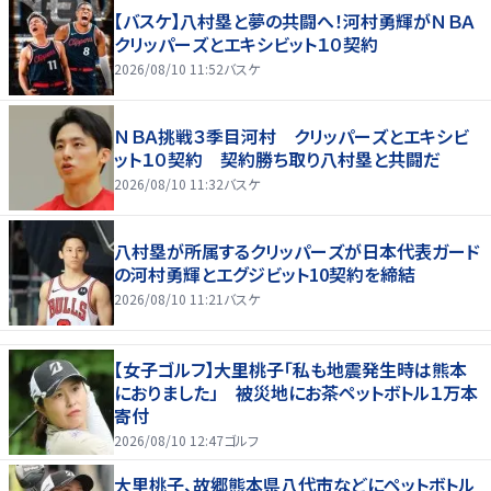
【バスケ】八村塁と夢の共闘へ！河村勇輝がＮＢＡ
クリッパーズとエキシビット１０契約
2026/08/10 11:52
バスケ
ＮＢＡ挑戦３季目河村 クリッパーズとエキシビ
ット１０契約 契約勝ち取り八村塁と共闘だ
2026/08/10 11:32
バスケ
八村塁が所属するクリッパーズが日本代表ガード
の河村勇輝とエグジビット10契約を締結
2026/08/10 11:21
バスケ
【女子ゴルフ】大里桃子「私も地震発生時は熊本
におりました」 被災地にお茶ペットボトル１万本
寄付
2026/08/10 12:47
ゴルフ
大里桃子、故郷熊本県八代市などにペットボトル