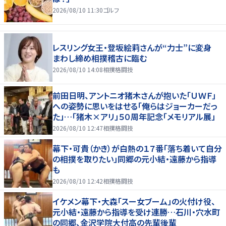
2026/08/10 11:30
ゴルフ
レスリング女王・登坂絵莉さんが“力士”に変身
まわし締め相撲稽古に臨む
2026/08/10 14:08
相撲格闘技
前田日明、アントニオ猪木さんが抱いた「ＵＷＦ」
への姿勢に思いをはせる「俺らはジョーカーだっ
た」…「猪木×アリ」５０周年記念「メモリアル展」
2026/08/10 12:47
相撲格闘技
幕下・可貴（かき）が白熱の１７番「落ち着いて自分
の相撲を取りたい」同郷の元小結・遠藤から指導
も
2026/08/10 12:42
相撲格闘技
イケメン幕下・大森「スー女ブーム」の火付け役、
元小結・遠藤から指導を受け連勝…石川・穴水町
の同郷、金沢学院大付高の先輩後輩