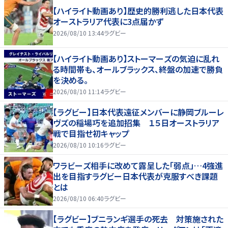
【ハイライト動画あり】歴史的勝利逃した日本代表
オーストラリア代表に3点届かず
2026/08/10 13:44
ラグビー
【ハイライト動画あり】ストーマーズの気迫に乱れ
る時間帯も、オールブラックス、終盤の加速で勝負
を決める。
2026/08/10 11:14
ラグビー
【ラグビー】日本代表遠征メンバーに静岡ブルーレ
ヴズの稲場巧を追加招集 １５日オーストラリア
戦で目指せ初キャップ
2026/08/10 10:16
ラグビー
ワラビーズ相手に改めて露呈した「弱点」…4強進
出を目指すラグビー日本代表が克服すべき課題
とは
2026/08/10 06:40
ラグビー
【ラグビー】ブニランギ選手の死去 対策施された