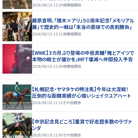
2026/08/10 12:39
相撲格闘技
藤原喜明、「猪木×アリ」５０周年記念「メモリアル
展」で歴史的一戦は「本当の意味での真剣勝負」
2026/08/10 12:21
相撲格闘技
【WWE】３カ月ぶり登場の中邑真輔「俺とアイツで
本物の戦士が誰かを」MFT壊滅へ仲間投入予告
2026/08/10 12:06
相撲格闘技
【札幌記念・ヤマタケの特注馬】今年は大混戦！
圧倒的な距離実績が心強いシェイクユアハート
2026/08/10 11:15
その他競技
【中京記念見どころ】重賞で好走歴多数のラヴァ
ンダ
2026/08/10 11:00
その他競技