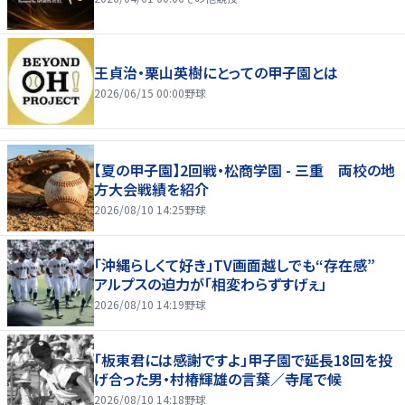
王貞治・栗山英樹にとっての甲子園とは
2026/06/15 00:00
野球
【夏の甲子園】2回戦・松商学園 - 三重 両校の地
方大会戦績を紹介
2026/08/10 14:25
野球
「沖縄らしくて好き」TV画面越しでも“存在感”
アルプスの迫力が「相変わらずすげぇ」
2026/08/10 14:19
野球
「板東君には感謝ですよ」甲子園で延長18回を投
げ合った男・村椿輝雄の言葉／寺尾で候
2026/08/10 14:18
野球