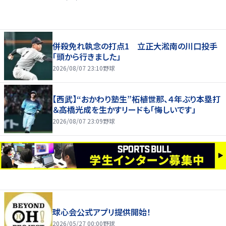
併殺免れ執念の打点1 立正大淞南の川口投手
「頭から行きました」
2026/08/07 23:10
野球
【西武】“おかわり塾生”柘植世那、４年ぶり本塁打
＆高橋光成を生かすリードも「悔しいです」
2026/08/07 23:09
野球
球心会公式アプリ提供開始！
2026/05/27 00:00
野球