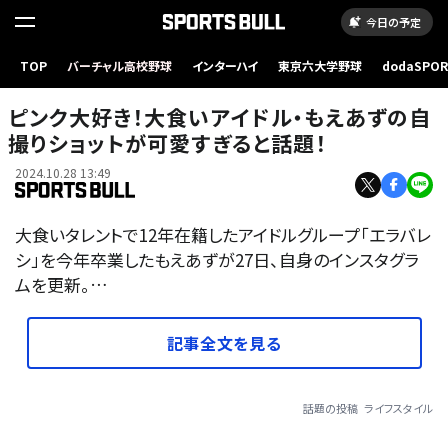
今日の予定
TOP
バーチャル高校野球
インターハイ
東京六大学野球
dodaSPO
（新しいタブ
ピンク大好き！大食いアイドル・もえあずの自
撮りショットが可愛すぎると話題！
2024.10.28 13:49
大食いタレントで12年在籍したアイドルグループ「エラバレ
シ」を今年卒業したもえあずが27日、自身のインスタグラ
ムを更新。…
記事全文を見る
話題の投稿
ライフスタイル