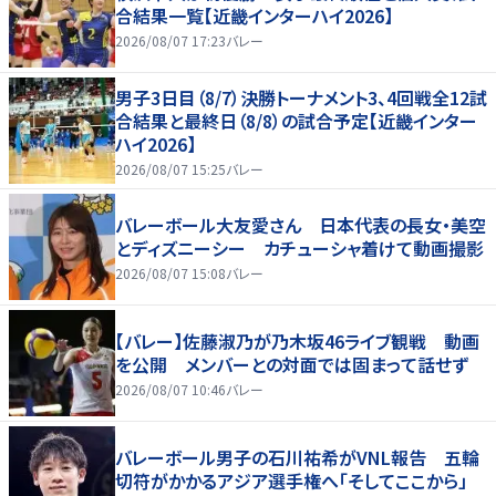
合結果一覧【近畿インターハイ2026】
2026/08/07 17:23
バレー
男子3日目（8/7）決勝トーナメント3、4回戦全12試
合結果と最終日（8/8）の試合予定【近畿インター
ハイ2026】
2026/08/07 15:25
バレー
バレーボール大友愛さん 日本代表の長女・美空
とディズニーシー カチューシャ着けて動画撮影
2026/08/07 15:08
バレー
【バレー】佐藤淑乃が乃木坂46ライブ観戦 動画
を公開 メンバーとの対面では固まって話せず
2026/08/07 10:46
バレー
バレーボール男子の石川祐希がVNL報告 五輪
切符がかかるアジア選手権へ「そしてここから」