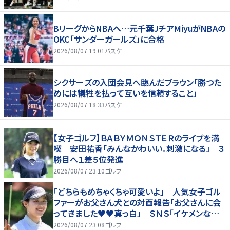
BリーグからNBAへ…元千葉JチアMiyuがNBAの
OKC「サンダーガールズ」に合格
2026/08/07 19:01
バスケ
シクサーズの入団会見へ臨んだブラウン「勝つた
めには犠牲を払って互いを信頼すること」
2026/08/07 18:33
バスケ
【女子ゴルフ】ＢＡＢＹＭＯＮＳＴＥＲのライブを満
喫 安田祐香「みんなかわいい。刺激になる」 ３
勝目へ１差５位発進
2026/08/07 23:10
ゴルフ
「どちらもめちゃくちゃ可愛いよ」 人気女子ゴル
ファーがお父さん犬との対面報告「お父さんに会
ってきました♥♥真っ白」 ＳＮＳ「イケメンなお
父さん」「白戸家入りするんですか？」
2026/08/07 23:08
ゴルフ