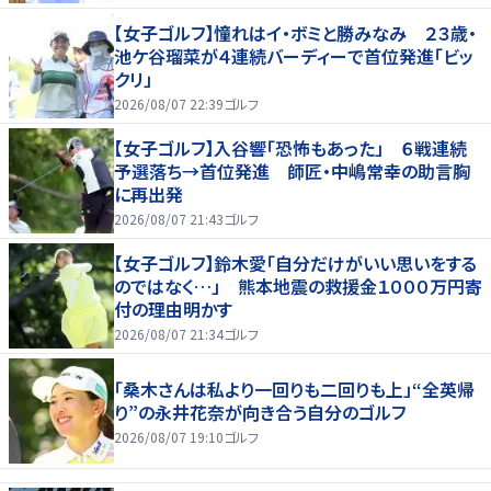
【女子ゴルフ】憧れはイ・ボミと勝みなみ ２３歳・
池ケ谷瑠菜が４連続バーディーで首位発進「ビッ
クリ」
2026/08/07 22:39
ゴルフ
【女子ゴルフ】入谷響「恐怖もあった」 ６戦連続
予選落ち→首位発進 師匠・中嶋常幸の助言胸
に再出発
2026/08/07 21:43
ゴルフ
【女子ゴルフ】鈴木愛「自分だけがいい思いをする
のではなく…」 熊本地震の救援金１０００万円寄
付の理由明かす
2026/08/07 21:34
ゴルフ
「桑木さんは私より一回りも二回りも上」“全英帰
り”の永井花奈が向き合う自分のゴルフ
2026/08/07 19:10
ゴルフ