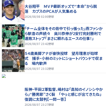
大谷翔平 ＭＶＰ最新オッズで“本命”から脱
落 カブスのＰＣＡが人気集める
2026/08/08 02:00
野球
「チーム全体をその背中で引っ張った」燕ファンか
ら歓喜の声続々 奥川恭伸が2安打完封勝利で
連敗ストップ「まさに頼れるエースの仕事！」
2026/08/07 23:42
野球
５４歳美脚アナが豪快投球 望月理恵が始球
式 捕手・小林のミットにショートバウンドで収ま
る 場内歓声
2026/08/07 23:32
野球
阪神・平田２軍監督、嶋村は「高知のイノシシやか
ら」“勝男節”さく裂 「やっと感じが出てきたね」
復調に太鼓判【一問一答】
2026/08/07 23:27
野球