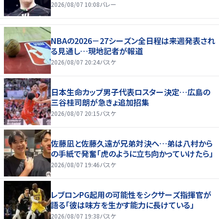
2026/08/07 10:08
バレー
NBAの2026－27シーズン全日程は来週発表され
る見通し…現地記者が報道
2026/08/07 20:24
バスケ
日本生命カップ男子代表ロスター決定…広島の
三谷桂司朗が急きょ追加招集
2026/08/07 20:15
バスケ
佐藤凪と佐藤久遠が兄弟対決へ…弟は八村から
の手紙で発奮「虎のように立ち向かっていけたら」
2026/08/07 19:46
バスケ
レブロンPG起用の可能性をシクサーズ指揮官が
語る「彼は味方を生かす能力に長けている」
2026/08/07 19:38
バスケ