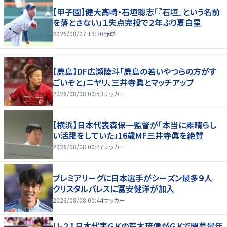
【甲子園】健大高崎・石垣聡志「『石垣』という名前
を落とさない」１失点完投で２年ぶり夏白星
2026/08/07 19:30
野球
【鹿島】DF広瀬陸斗「鹿島の若いやつらの方がす
ごいぞと」ニヤリ、三井寺眞とマッチアップ
2026/08/08 00:53
サッカー
【横浜】日本代表森保一監督が「本当に素晴らし
い活躍をしていた」16歳MF三井寺眞を絶賛
2026/08/08 00:47
サッカー
プレミアリーグに日本選手がシーズン最多９人
クリスタルパレスに冨安健洋が加入
2026/08/08 00:44
サッカー
Ｕ-２１日本代表ＧＫの荒木琉偉がＧＫで開幕最年