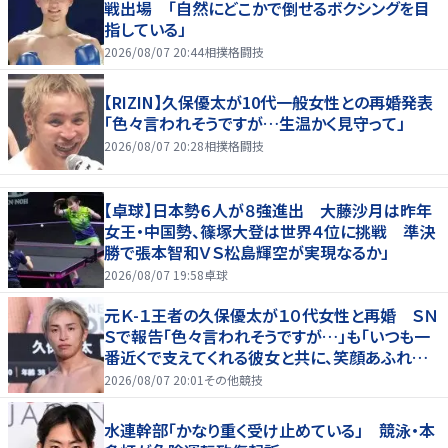
戦出場 「自然にどこかで倒せるボクシングを目
指している」
2026/08/07 20:44
相撲格闘技
【RIZIN】久保優太が10代一般女性との再婚発表
「色々言われそうですが…生温かく見守って」
2026/08/07 20:28
相撲格闘技
【卓球】日本勢６人が８強進出 大藤沙月は昨年
女王・中国勢、篠塚大登は世界４位に挑戦 準決
勝で張本智和ＶＳ松島輝空が実現なるか」
2026/08/07 19:58
卓球
元Ｋ-１王者の久保優太が１０代女性と再婚 ＳＮ
Ｓで報告「色々言われそうですが…」も「いつも一
番近くで支えてくれる彼女と共に、笑顔あふれる
家庭を築いていきたい」
2026/08/07 20:01
その他競技
水連幹部「かなり重く受け止めている」 競泳・本