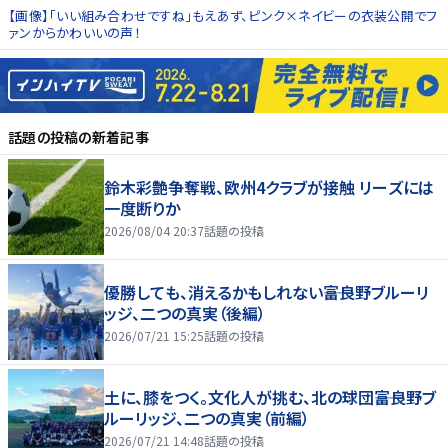
【画像】「いい組み合わせですね」もえあず、ピンク×ネイビーの衣装公開でフ
ァンからかわいいの声！
話題の投稿
の新着記事
鈴木彩艶争奪戦、欧州4クラブが接触 リーズには
一度断りか
2026/08/04 20:37
話題の投稿
優勝しても、消えるかもしれない――富良野ブルーリ
ッジ、二つの真実（後編）
2026/07/21 15:25
話題の投稿
土に、膝をつく。文化人が挑む、北の球団――富良野ブ
ルーリッジ、二つの真実（前編）
2026/07/21 14:48
話題の投稿