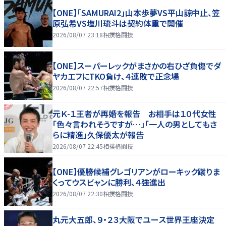
【ONE】「SAMURAI2」山本歩夢VS平山諒中止、笠
原弘希VS塩川琉斗は契約体重で開催
2026/08/07 23:18
相撲格闘技
【ONE】スーパーレックがまさかの右ひざ負傷でダ
ヤカエフにTKO負け、４連敗で正念場
2026/08/07 22:57
相撲格闘技
元Ｋ-１王者が再婚を報告 お相手は１０代女性
「色々言われそうですが…」「一人の男としてもさ
らに精進」久保優太が報告
2026/08/07 22:45
相撲格闘技
【ONE】優勝候補グレゴリアンがローキック蹴りま
くってウスビャンに勝利、４強進出
2026/08/07 22:30
相撲格闘技
丸元大五郎、９・２３大阪でユース世界王座決定