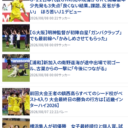
少先発も３失点「良くない結果。課題、反省が多
い」 ほろ苦いＪ１デビュー
2026/08/08 00:21
サッカー
【Ｇ大阪】明神監督が初陣白星「ガンバクラップ」
でも最前線へ「かみしめさせてもらった」
2026/08/08 00:09
サッカー
【浦和】新加入の南野遥海が途中出場で初ゴー
ル、古巣からの一撃に「今後につながる」
2026/08/08 00:00
サッカー
前回大会王者の鎮西高らすべてのシード校がベ
スト4入り 大会最終日の勝負の行方は【近畿イン
ターハイ2026】
2026/08/07 22:22
バレー
横浜隼人が初優勝 女子最終順位と個人賞、試