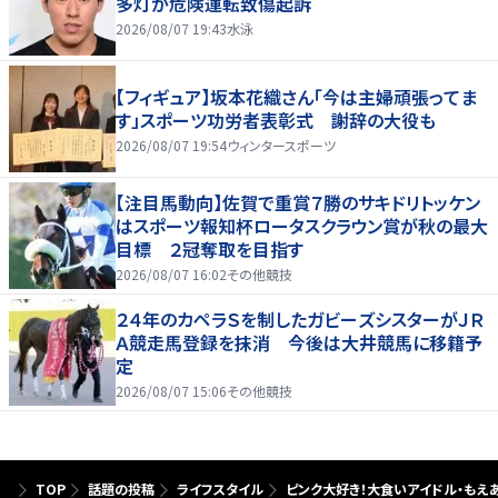
多灯が危険運転致傷起訴
2026/08/07 19:43
水泳
【フィギュア】坂本花織さん「今は主婦頑張ってま
す」スポーツ功労者表彰式 謝辞の大役も
2026/08/07 19:54
ウィンタースポーツ
【注目馬動向】佐賀で重賞７勝のサキドリトッケン
はスポーツ報知杯ロータスクラウン賞が秋の最大
目標 ２冠奪取を目指す
2026/08/07 16:02
その他競技
２４年のカペラＳを制したガビーズシスターがＪＲ
Ａ競走馬登録を抹消 今後は大井競馬に移籍予
定
2026/08/07 15:06
その他競技
TOP
話題の投稿
ライフスタイル
ピンク大好き！大食いアイドル・もえ