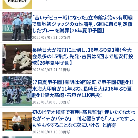
｢苦いデビュー戦になった｣立命館宇治vs有明戦
で聖地初ジャッジの女性審判、6回に自ら判定覆
したプレーを謝罪【26年夏甲子園】
2026/08/07 21:00
野球
長崎日大が投打に圧倒し、16年ぶり夏1勝！今大
会最多の15得点、先発・古賀は5回まで無安打投
球【26年夏甲子園】
2026/08/07 21:31
野球
【7日夏甲子園】有明は9回逆転で甲子園初勝利！
東海大甲府が11年ぶり、長崎日大は16年ぶり夏
勝利！健大高崎・石垣が11K完投！
2026/06/30 00:00
野球
初のビデオ検証で有明・高見監督「使いたくなかっ
たがイチかバチか」 判定覆らずも「フェアですし、
もやもやすることなく次にいける」と納得
2026/08/07 19:38
野球