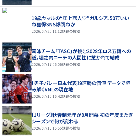
19歳ヤマルの“年上恋人♡”ガルシア、50万いい
ね獲得SNS爆跳ねか
2026/07/20 11:12
話題の投稿
競泳チーム「TASC」が挑む2028年ロス五輪への
道。堀之内コーチの人間性に惹かれて結成
2026/07/17 06:06
話題の投稿
【男子バレー日本代表】9連勝の価値 データで読
み解くVNLの現在地
2026/07/16 16:42
話題の投稿
【Jリーグ】秋春制元年が8月開幕 初の年度またぎ
シーズンで何が変わる
2026/07/15 15:55
話題の投稿