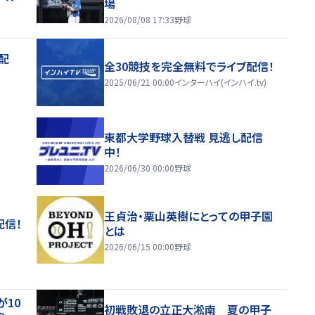
場
2026/08/08 17:33
野球
配
全30競技を完全無料でライブ配信！
2025/06/21 00:00
インターハイ(インハイ.tv)
東都大学野球入替戦 見逃し配信
中！
2026/06/30 00:00
野球
王貞治・栗山英樹にとっての甲子園
配信！
とは
2026/06/15 00:00
野球
が10
初戦敗退の立正大淞南 夏の甲子