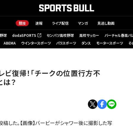
競技
速報
ライブ配信
マンガ
見逃し動画
野球
dodaSPORTS
センバツ高校野球
高校サッカー
バーチャル春高バ
（新しいタブで開く）
ABEMA
ウインタースポーツ
パラスポーツ
ダンス
モータースポーツ
そ
レビ復帰！「チークの位置行方不
とは？
投稿した。【画像】バービーがシャワー後に撮影した写