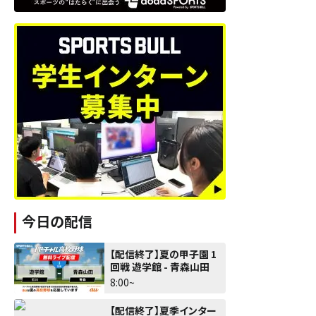
今日の配信
【配信終了】夏の甲子園 1
回戦 遊学館 - 青森山田
8:00~
【配信終了】夏季インター