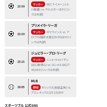
サッカー
NECナイメヘン(小
23:30
川航基) vs. テルスターほか(リン
クは外部)
プリメイラ・リーガ
サッカー
ギマラインス vs. ア
23:30
ロウカ(福井太智)(26:00)ほか(リ
ンクは外部)
ジュピラー・プロ・リーグ
サッカー
シント=トロイデン
25:15
(谷口彰悟ら) vs. ロンメルSK(27:
45)ほか(リンクは外部)
MLB
28:05
野球
Rソックス(吉田正尚) vs.
アスレチックス(29:10)ほか
スポーツブル 公式SNS