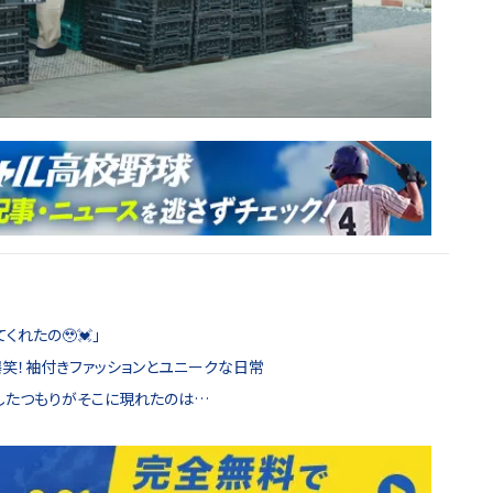
くれたの🥹💓」
爆笑！袖付きファッションとユニークな日常
ジしたつもりがそこに現れたのは…