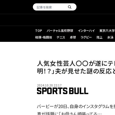
TOP
バーチャル高校野球
インターハイ
東京六大学
相撲・格闘技
テニス
卓球
ラグビー
陸上
水泳
人気女性芸人〇〇が遂にテ
明！？」夫が見せた謎の反応
2024.10.20 22:17
バービーが20日、自身のインスタグラムを
真が話題に「お母さん頑張ってる…