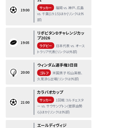
サッカー
福岡 vs. 神戸、広島
19:00
vs. 千葉(19:15)ほか(リンクは外
部)
リポビタンDチャレンジカッ
プ2026
19:05
ラグビー
日本代表 vs. オース
トラリア代表(リンクは外部)
ウィンダム選手権3日目
20:00
ゴルフ
米国男子 松山英樹、
久常涼ら出場(リンクは外部)
カラバオカップ
サッカー
1回戦 コルチェスタ
21:00
ー vs. サウサンプトン(菅原由勢
ら)ほか(リンクは外部)
エールディヴィジ