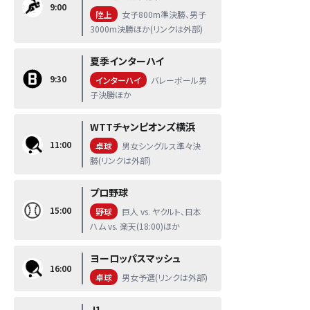
9:00
陸上
女子800m準決勝、男子
3000m決勝ほか(リンクは外部)
夏季インターハイ
9:30
インターハイ
バレーボール男
子決勝ほか
WTTチャンピオンズ横浜
11:00
卓球
男女シングルス準々決
勝(リンクは外部)
プロ野球
15:00
野球
巨人 vs. ヤクルト、日本
ハム vs. 楽天(18:00)ほか
ヨーロッパスマッシュ
16:00
卓球
男女予選(リンクは外部)
J1