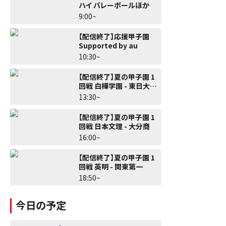
ハイ バレーボールほか
9:00~
【配信終了】応援甲子園
Supported by au
10:30~
【配信終了】夏の甲子園 1
回戦 白樺学園 - 東日大昌
平
13:30~
【配信終了】夏の甲子園 1
回戦 日本文理 - 大分商
16:00~
【配信終了】夏の甲子園 1
回戦 英明 - 関東第一
18:50~
今日の予定