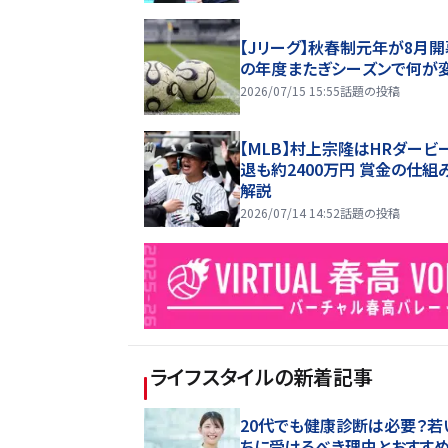
【Jリーグ】秋春制元年が8月開
の年度またぎシーズンで何が
2026/07/15 15:55
話題の投稿
【MLB】村上宗隆はHRダービ
退も約2400万円 賞金の仕組
解説
2026/07/14 14:52
話題の投稿
ライフスタイル
の新着記事
20代でも健康診断は必要？若
ちに受けるべき理由とおすす