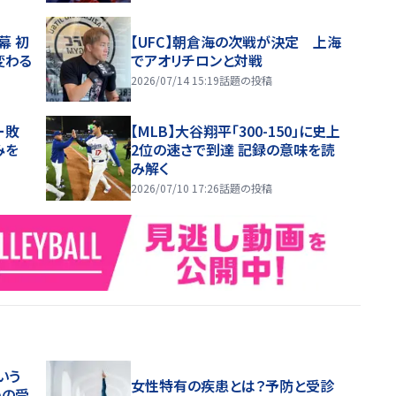
幕 初
【UFC】朝倉海の次戦が決定 上海
変わる
でアオリチロンと対戦
2026/07/14 15:19
話題の投稿
ー敗
【MLB】大谷翔平「300-150」に史上
みを
2位の速さで到達 記録の意味を読
み解く
2026/07/10 17:26
話題の投稿
いう
女性特有の疾患とは？予防と受診
めの受