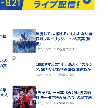
優勝しても、消えるかもしれない――富
が接
良野ブルーリッジ、二つの真実（後
編）
2026/07/21 15:25
話題の投稿
、北の
19歳ヤマルの“年上恋人♡”ガルシ
つの真
ア、50万いいね獲得SNS爆跳ねか
2026/07/20 11:12
話題の投稿
28年
【男子バレー日本代表】9連勝の価
チの人
値 データで読み解くVNLの現在地
2026/07/16 16:42
話題の投稿