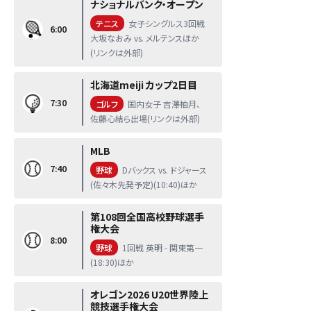
ナショナルバンク・オープン
テニス
女子シングルス3回戦
6:00
大坂なおみ vs. メルテンスほか
(リンクは外部)
北海道meiji カップ2日目
7:30
ゴルフ
国内女子 吉澤柚月、
佐藤心結ら出場(リンクは外部)
MLB
7:40
野球
Dバックス vs. ドジャース
(佐々木先発予定)(10:40)ほか
第108回全国高校野球選手
権大会
8:00
野球
1回戦 英明 - 関東第一
(18:30)ほか
オレゴン2026 U20世界陸上
競技選手権大会