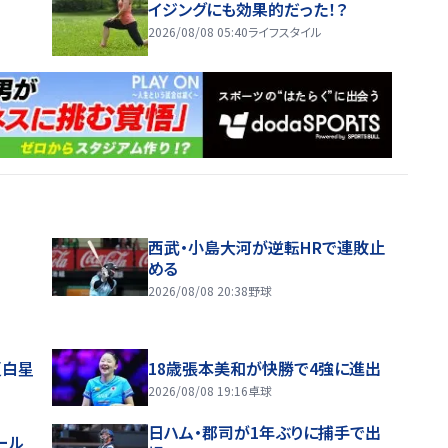
イジングにも効果的だった！？
2026/08/08 05:40
ライフスタイル
西武・小島大河が逆転HRで連敗止
める
2026/08/08 20:38
野球
夏白星
18歳張本美和が快勝で4強に進出
2026/08/08 19:16
卓球
日ハム・郡司が1年ぶりに捕手で出
ール