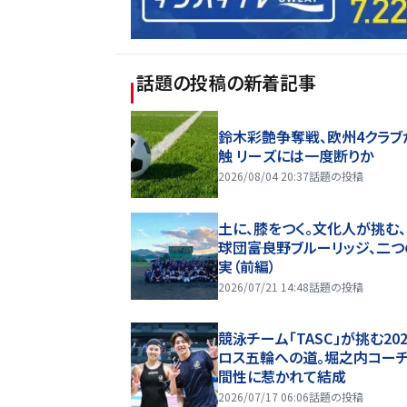
話題の投稿
の新着記事
鈴木彩艶争奪戦、欧州4クラブ
触 リーズには一度断りか
2026/08/04 20:37
話題の投稿
土に、膝をつく。文化人が挑む
球団――富良野ブルーリッジ、二
実（前編）
2026/07/21 14:48
話題の投稿
競泳チーム「TASC」が挑む20
ロス五輪への道。堀之内コー
間性に惹かれて結成
2026/07/17 06:06
話題の投稿