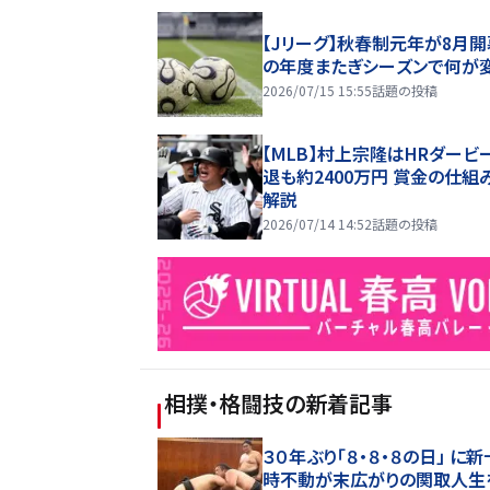
【Jリーグ】秋春制元年が8月開
の年度またぎシーズンで何が
2026/07/15 15:55
話題の投稿
【MLB】村上宗隆はHRダービ
退も約2400万円 賞金の仕組
解説
2026/07/14 14:52
話題の投稿
相撲・格闘技
の新着記事
３０年ぶり「８・８・８の日」 に新
時不動が末広がりの関取人生