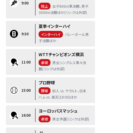
9:00
陸上
女子800m準決勝、男子
3000m決勝ほか(リンクは外部)
夏季インターハイ
9:30
インターハイ
バレーボール男
子決勝ほか
WTTチャンピオンズ横浜
11:00
卓球
男女シングルス準々決
勝(リンクは外部)
プロ野球
15:00
野球
巨人 vs. ヤクルト、日本
ハム vs. 楽天(18:00)ほか
ヨーロッパスマッシュ
16:00
卓球
男女予選(リンクは外部)
J1