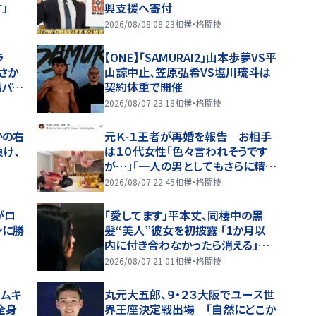
」
興支援へ寄付
2026/08/08 08:23
相撲・格闘技
ラ
【ONE】「SAMURAI2」山本歩夢VS平
さか
山諒中止、笠原弘希VS塩川琉斗は
幅パッ
契約体重で開催
2026/08/07 23:18
相撲・格闘技
かの右
元Ｋ-１王者が再婚を報告 お相手
負け、
は１０代女性「色々言われそうです
が…」「一人の男としてもさらに精
進」久保優太が報告
2026/08/07 22:45
相撲・格闘技
がロ
「愛してます」平本丈、同棲中の黒
ンに勝
髪“美人”彼女を初披露 「1か月以
内に付き合わなかったら消える」馴
れ初めも
2026/08/07 21:01
相撲・格闘技
キムキ
丸元大五郎、９・２３大阪でユース世
全身
界王座決定戦出場 「自然にどこか