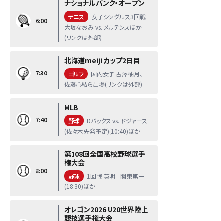
ナショナルバンク・オープン
テニス
女子シングルス3回戦
6:00
大坂なおみ vs. メルテンスほか
(リンクは外部)
北海道meiji カップ2日目
7:30
ゴルフ
国内女子 吉澤柚月、
佐藤心結ら出場(リンクは外部)
MLB
7:40
野球
Dバックス vs. ドジャース
(佐々木先発予定)(10:40)ほか
第108回全国高校野球選手
権大会
8:00
野球
1回戦 英明 - 関東第一
(18:30)ほか
オレゴン2026 U20世界陸上
競技選手権大会