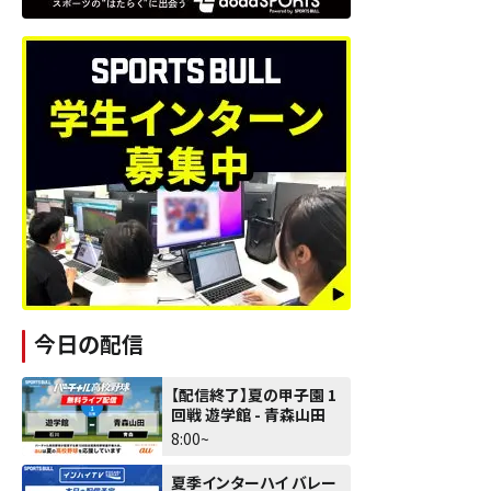
今日の配信
【配信終了】夏の甲子園 1
回戦 遊学館 - 青森山田
8:00~
夏季インターハイ バレー