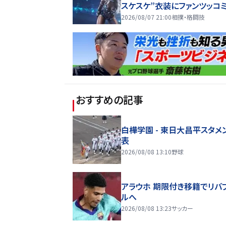
スケスケ”衣装にファンツッコミ
ているけど着ていない感…」
2026/08/07 21:00
相撲・格闘技
おすすめの記事
白樺学園 - 東日大昌平スタメ
表
2026/08/08 13:10
野球
アラウホ 期限付き移籍でリバ
ルへ
2026/08/08 13:23
サッカー