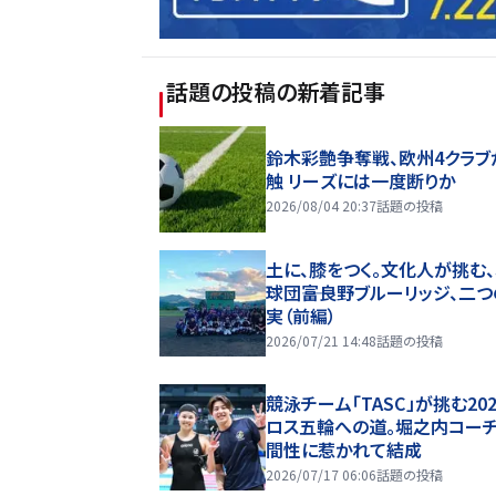
話題の投稿
の新着記事
鈴木彩艶争奪戦、欧州4クラブ
触 リーズには一度断りか
2026/08/04 20:37
話題の投稿
土に、膝をつく。文化人が挑む
球団――富良野ブルーリッジ、二
実（前編）
2026/07/21 14:48
話題の投稿
競泳チーム「TASC」が挑む20
ロス五輪への道。堀之内コー
間性に惹かれて結成
2026/07/17 06:06
話題の投稿