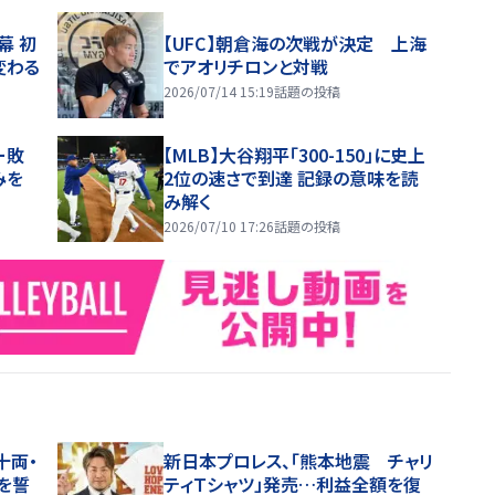
幕 初
【UFC】朝倉海の次戦が決定 上海
変わる
でアオリチロンと対戦
2026/07/14 15:19
話題の投稿
ー敗
【MLB】大谷翔平「300-150」に史上
みを
2位の速さで到達 記録の意味を読
み解く
2026/07/10 17:26
話題の投稿
十両・
新日本プロレス、「熊本地震 チャリ
を誓
ティＴシャツ」発売…利益全額を復