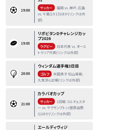
サッカー
福岡 vs. 神戸、広島
19:00
vs. 千葉(19:15)ほか(リンクは外
部)
リポビタンDチャレンジカッ
プ2026
19:05
ラグビー
日本代表 vs. オース
トラリア代表(リンクは外部)
ウィンダム選手権3日目
20:00
ゴルフ
米国男子 松山英樹、
久常涼ら出場(リンクは外部)
カラバオカップ
サッカー
1回戦 コルチェスタ
21:00
ー vs. サウサンプトン(菅原由勢
ら)ほか(リンクは外部)
エールディヴィジ