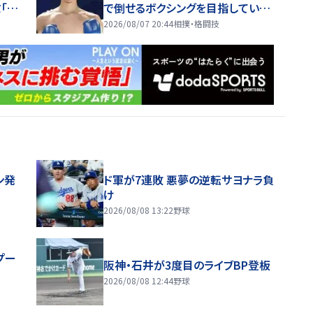
「着
で倒せるボクシングを目指してい
る」
2026/08/07 20:44
相撲・格闘技
ン発
ド軍が7連敗 悪夢の逆転サヨナラ負
け
2026/08/08 13:22
野球
プー
阪神・石井が3度目のライブBP登板
2026/08/08 12:44
野球