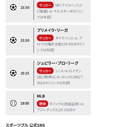
サッカー
NECナイメヘン(小
23:30
川航基) vs. テルスターほか(リン
クは外部)
プリメイラ・リーガ
サッカー
ギマラインス vs. ア
23:30
ロウカ(福井太智)(26:00)ほか(リ
ンクは外部)
ジュピラー・プロ・リーグ
サッカー
シント=トロイデン
25:15
(谷口彰悟ら) vs. ロンメルSK(27:
45)ほか(リンクは外部)
MLB
28:05
野球
Rソックス(吉田正尚) vs.
アスレチックス(29:10)ほか
スポーツブル 公式SNS