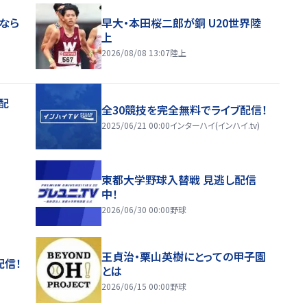
目なら
早大・本田桜二郎が銅 U20世界陸
上
2026/08/08 13:07
陸上
配
全30競技を完全無料でライブ配信！
2025/06/21 00:00
インターハイ(インハイ.tv)
東都大学野球入替戦 見逃し配信
中！
2026/06/30 00:00
野球
王貞治・栗山英樹にとっての甲子園
配信！
とは
2026/06/15 00:00
野球