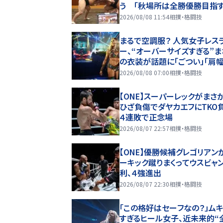
う 「秋場所は全勝優勝目指す
2026/08/08 11:54
相撲・格闘技
まるで空調服？ 人気女子レス
ー、“オーバーサイズすぎる”ま
の衣装が話題に「ごつい」「肩
ドすご」
2026/08/08 07:00
相撲・格闘技
【ONE】スーパーレックがまさ
ひざ負傷でダヤカエフにTKO
４連敗で正念場
2026/08/07 22:57
相撲・格闘技
【ONE】優勝候補グレゴリアン
ーキック蹴りまくってウスビャ
利、４強進出
2026/08/07 22:30
相撲・格闘技
「この格好はセーフなの？」ム
すぎるヒール女子、近未来的“