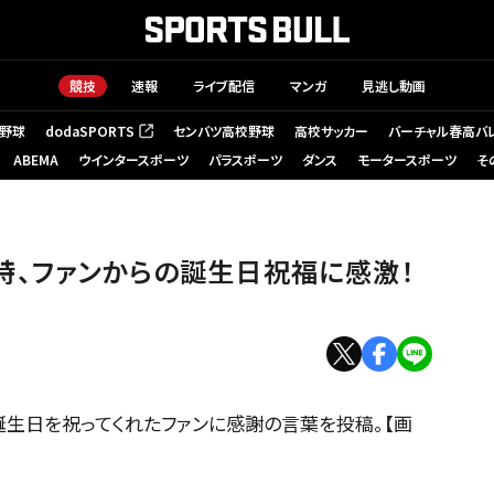
競技
速報
ライブ配信
マンガ
見逃し動画
野球
dodaSPORTS
センバツ高校野球
高校サッカー
バーチャル春高バ
（新しいタブで開く）
ABEMA
ウインタースポーツ
パラスポーツ
ダンス
モータースポーツ
そ
詩、ファンからの誕生日祝福に感激！
）で、誕生日を祝ってくれたファンに感謝の言葉を投稿。【画