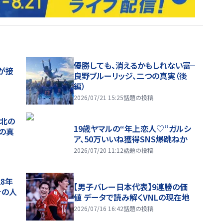
優勝しても、消えるかもしれない――富
が接
良野ブルーリッジ、二つの真実（後
編）
2026/07/21 15:25
話題の投稿
、北の
19歳ヤマルの“年上恋人♡”ガルシ
つの真
ア、50万いいね獲得SNS爆跳ねか
2026/07/20 11:12
話題の投稿
28年
【男子バレー日本代表】9連勝の価
チの人
値 データで読み解くVNLの現在地
2026/07/16 16:42
話題の投稿