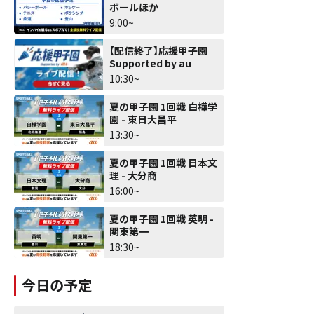
ボールほか
9:00~
【配信終了】応援甲子園
Supported by au
10:30~
夏の甲子園 1回戦 白樺学
園 - 東日大昌平
13:30~
夏の甲子園 1回戦 日本文
理 - 大分商
16:00~
夏の甲子園 1回戦 英明 -
関東第一
18:30~
今日の予定