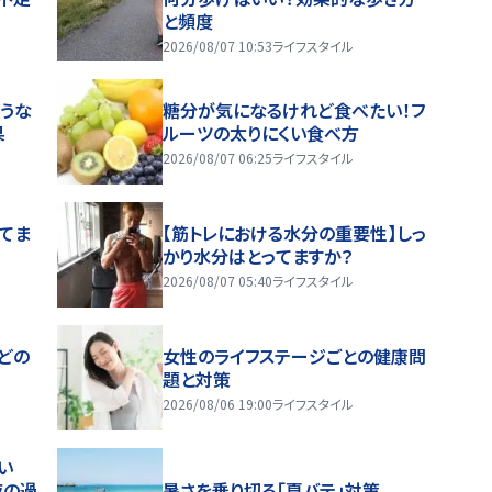
と頻度
2026/08/07 10:53
ライフスタイル
うな
糖分が気になるけれど食べたい！フ
果
ルーツの太りにくい食べ方
2026/08/07 06:25
ライフスタイル
ってま
【筋トレにおける水分の重要性】しっ
かり水分はとってますか？
2026/08/07 05:40
ライフスタイル
どの
女性のライフステージごとの健康問
題と対策
2026/08/06 19:00
ライフスタイル
い
夜の過
暑さを乗り切る「夏バテ」対策