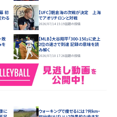
幕 初
【UFC】朝倉海の次戦が決定 上海
変わる
でアオリチロンと対戦
2026/07/14 15:19
話題の投稿
ー敗
【MLB】大谷翔平「300-150」に史上
みを
2位の速さで到達 記録の意味を読
み解く
2026/07/10 17:26
話題の投稿
康に
ウォーキングで痩せるには？何km・
不足
何分歩けばいい？効果的な歩き方