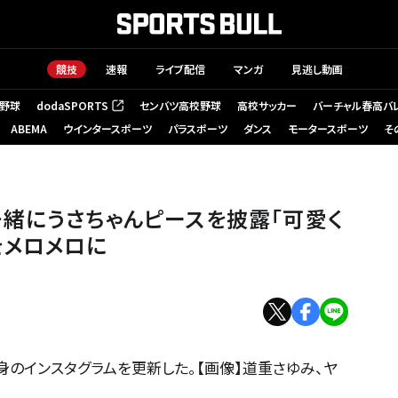
競技
速報
ライブ配信
マンガ
見逃し動画
野球
dodaSPORTS
センバツ高校野球
高校サッカー
バーチャル春高バ
（新しいタブで開く）
ABEMA
ウインタースポーツ
パラスポーツ
ダンス
モータースポーツ
そ
緒にうさちゃんピースを披露「可愛く
をメロメロに
身のインスタグラムを更新した。【画像】道重さゆみ、ヤ