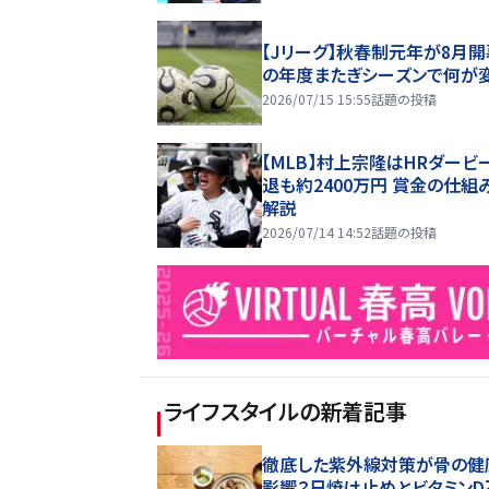
【Jリーグ】秋春制元年が8月開
の年度またぎシーズンで何が
2026/07/15 15:55
話題の投稿
【MLB】村上宗隆はHRダービ
退も約2400万円 賞金の仕組
解説
2026/07/14 14:52
話題の投稿
ライフスタイル
の新着記事
徹底した紫外線対策が骨の健
影響？日焼け止めとビタミンD