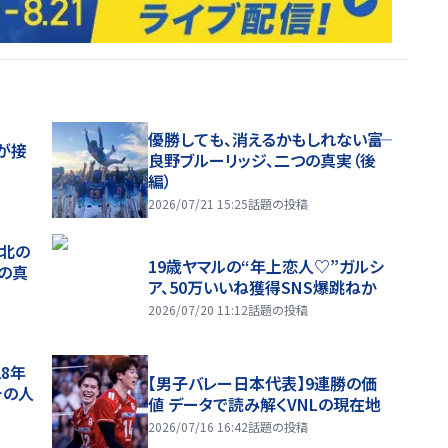
優勝しても、消えるかもしれない――富
が接
良野ブルーリッジ、二つの真実（後
編）
2026/07/21 15:25
話題の投稿
、北の
19歳ヤマルの“年上恋人♡”ガルシ
つの真
ア、50万いいね獲得SNS爆跳ねか
2026/07/20 11:12
話題の投稿
28年
【男子バレー日本代表】9連勝の価
チの人
値 データで読み解くVNLの現在地
2026/07/16 16:42
話題の投稿