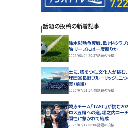
話題の投稿
の新着記事
鈴木彩艶争奪戦、欧州4クラブ
触 リーズには一度断りか
2026/08/04 20:37
話題の投稿
土に、膝をつく。文化人が挑む
球団――富良野ブルーリッジ、二
実（前編）
2026/07/21 14:48
話題の投稿
競泳チーム「TASC」が挑む20
ロス五輪への道。堀之内コー
間性に惹かれて結成
2026/07/17 06:06
話題の投稿