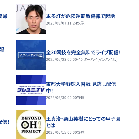
復帰
本多灯が危険運転致傷罪で起訴
2026/08/07 11:24
水泳
配
全30競技を完全無料でライブ配信！
2025/06/23 00:00
インターハイ(インハイ.tv)
東都大学野球入替戦 見逃し配信
中！
2026/06/30 00:00
野球
王貞治・栗山英樹にとっての甲子園
配信！
とは
2026/06/15 00:00
野球