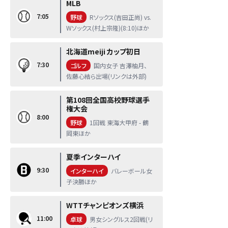
MLB
7:05
野球
Rソックス(吉田正尚) vs.
Wソックス(村上宗隆)(8:10)ほか
北海道meiji カップ初日
7:30
ゴルフ
国内女子 吉澤柚月、
佐藤心結ら出場(リンクは外部)
第108回全国高校野球選手
権大会
8:00
野球
1回戦 東海大甲府 - 鶴
岡東ほか
夏季インターハイ
9:30
インターハイ
バレーボール女
子決勝ほか
WTTチャンピオンズ横浜
11:00
卓球
男女シングルス2回戦(リ