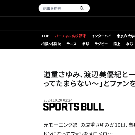
TOP
バーチャル高校野球
インターハイ
東京六大学
相撲・格闘技
テニス
卓球
ラグビー
陸上
水泳
道重さゆみ、渡辺美優紀と一
ってたまらない〜」とファン
2024.10.20 02:24
元モーニング娘。の道重さゆみが19日、自
ドンになってファンをメロメロ…