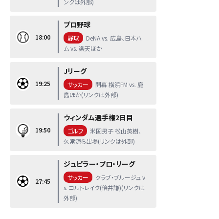
ンクは外部)
プロ野球
18:00
野球
DeNA vs. 広島、日本ハ
ム vs. 楽天ほか
Jリーグ
19:25
サッカー
開幕 横浜FM vs. 鹿
島ほか(リンクは外部)
ウィンダム選手権2日目
19:50
ゴルフ
米国男子 松山英樹、
久常涼ら出場(リンクは外部)
ジュピラー・プロ・リーグ
サッカー
クラブ・ブルージュ v
27:45
s. コルトレイク(倍井謙)(リンクは
外部)