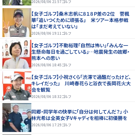
2026/08/06 21:57
ゴルフ
【女子ゴルフ】桑木志帆に８１８Ｐ差の２位 菅楓
華「追いつくために頑張る」 米ツアー本格参戦
は「まだ考えていない」
2026/08/06 19:11
ゴルフ
【女子ゴルフ】不動裕理「自然は怖い」「みんな一
生懸命毎日を過ごしている」…地震発生の故郷・
熊本への思い
2026/08/06 18:45
ゴルフ
【女子ゴルフ】小祝さくら「渋滞で過酷だったけど、
キレイだった」 川崎春花らと浴衣で長岡花火大
会を観覧
2026/08/06 18:32
ゴルフ
同郷・同学年の快挙に「自分は何してんだ？」 小
林光希は全英女子Vキャディを相棒に初優勝を
2026/08/06 17:29
ゴルフ