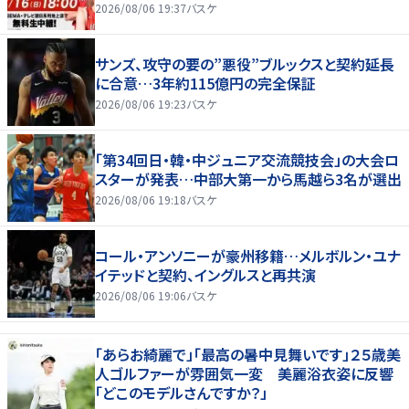
2026/08/06 19:37
バスケ
サンズ、攻守の要の”悪役”ブルックスと契約延長
に合意…3年約115億円の完全保証
2026/08/06 19:23
バスケ
「第34回日・韓・中ジュニア交流競技会」の大会ロ
スターが発表…中部大第一から馬越ら3名が選出
2026/08/06 19:18
バスケ
コール・アンソニーが豪州移籍…メルボルン・ユナ
イテッドと契約、イングルスと再共演
2026/08/06 19:06
バスケ
「あらお綺麗で」「最高の暑中見舞いです」２５歳美
人ゴルファーが雰囲気一変 美麗浴衣姿に反響
「どこのモデルさんですか？」