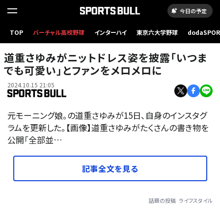
今日の予定
TOP
バーチャル高校野球
インターハイ
東京六大学野球
dodaSPO
（新しいタブ
道重さゆみがニットドレス姿を披露「いつま
でも可愛い」とファンをメロメロに
2024.10.15 21:05
元モーニング娘。の道重さゆみが15日、自身のインスタグ
ラムを更新した。【画像】道重さゆみがたくさんの書き物を
公開「全部並…
記事全文を見る
話題の投稿
ライフスタイル