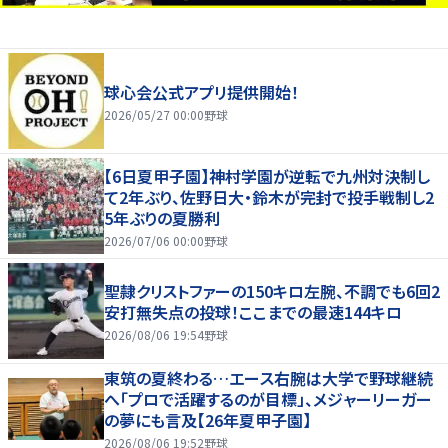
球心会公式アプリ提供開始！
2026/05/27 00:00
野球
【6日夏甲子園】神村学園が逆転で九州対決制し
て2年ぶり、佐野日大・鈴木が完封で投手戦制し2
5年ぶりの夏勝利
2026/07/06 00:00
野球
聖隷クリストファーの150キロ左腕、不調でも6回2
安打無失点の投球！ここまでの最速144キロ
2026/08/06 19:54
野球
東筑の夏終わる…エース右腕は大学で野球継続
へ「プロで活躍するのが目標」、メジャーリーガー
の夢にも言及【26年夏甲子園】
2026/08/06 19:52
野球