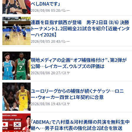
べしDNAです」
2026/08/06 05:20
バレー
連覇を目指す鎮西が登場 男子2日目（8/6）決勝
トーナメント1、2回戦全21試合を紹介【近畿インタ
ーハイ2026】
2026/08/05 20:43
バレー
現地メディアの企画“オフ補強格付け”、第2弾が
公開…レイカーズ、ウルブズの評価は
2026/08/06 20:27
バスケ
ユーロリーグからの補強が続くナゲッツ…ロニ
ー・ウォーカー四世と1年契約に合意
2026/08/06 19:43
バスケ
『ABEMA』で八村塁＆河村勇輝の共演を無料生中
継へ…男子日本代表の強化試合2試合を放送