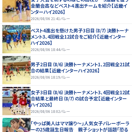
金蘭会高などベスト４進出チームを紹介【近畿イ
ンターハイ2026】
2026/08/06 21:41
バレー
ベスト4進出を懸けた男子3日目（8/7）決勝トーナ
メント3、4回戦全12試合をご紹介【近畿インター
ハイ2026】
2026/08/06 18:44
バレー
男子2日目（8/6）決勝トーナメント1、2回戦全21試
合の結果【近畿インターハイ2026】
2026/08/06 18:19
バレー
女子3日目（8/6）決勝トーナメント3、4回戦全12試
合結果と最終日（8/7）の試合予定【近畿インター
ハイ2026】
2026/08/06 18:02
バレー
「やっぱ美人はママ譲り～」人気女子バレーボーラ
ーの25歳誕生日報告 親子ショットが話題「恐る