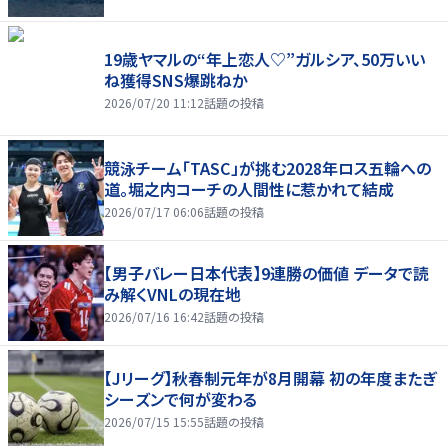
19歳ヤマルの“年上恋人♡”ガルシア、50万いい
ね獲得SNS爆跳ねか
2026/07/20 11:12
話題の投稿
競泳チーム「TASC」が挑む2028年ロス五輪への
道。堀之内コーチの人間性に惹かれて結成
2026/07/17 06:06
話題の投稿
【男子バレー日本代表】9連勝の価値 データで読
み解くVNLの現在地
2026/07/16 16:42
話題の投稿
【Jリーグ】秋春制元年が8月開幕 初の年度またぎ
シーズンで何が変わる
2026/07/15 15:55
話題の投稿