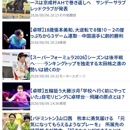
ースは京成杯ＡＨで巻き返しへ サンデーサラブ
レッドクラブが発表
2026/08/06 20:15
その他競技
【卓球】18歳張本美和、大逆転で８強！０－２の崖
っぷちから３ゲーム連取…中国選手に劇的勝利
2026/08/06 20:24
卓球
【スーパーフォーミュラ2026】シーズンは後半戦
へ……ランキングトップを独走する太田格之進の
勢いは続くのか
2026/08/06 16:32
モータースポーツ
【卓球】五輪狙う大藤沙月「学校へ行く前にやって
いた」自宅リビングに卓球台…飛躍の原点とは？
2026/08/06 14:36
卓球
【バドミントン】山口茜 熊本に勇気届ける 「元
気になってもらえるようなプレーを」 所属先の