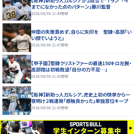
【阪神】新助っ人ガルシアが２試合で“７ラン”「今
までになかった点のパターン」藤川監督
2026/08/06 21:49
野球
仲間の失策責めず、自らに矢印を 聖隷・高部「い
い顔でいようと」
2026/08/06 21:47
野球
【甲子園】聖隷クリストファーの最速150キロ左腕・
高部陸は初戦敗退「自分の力不足…」
2026/08/06 21:45
野球
【阪神】新助っ人ガルシア、虎史上初の快挙から一
夜明け２戦連発「感触良かった」単独首位キープ
2026/08/06 21:45
野球