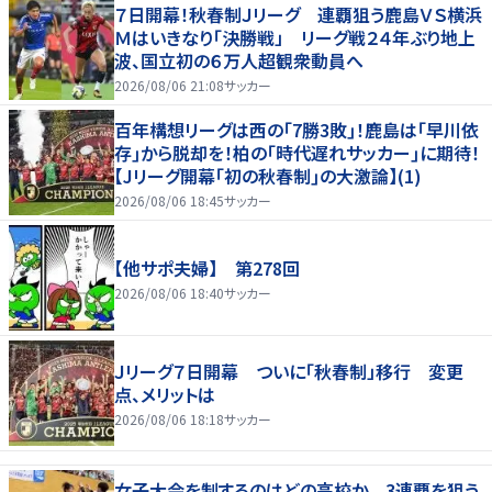
７日開幕！秋春制Ｊリーグ 連覇狙う鹿島ＶＳ横浜
Ｍはいきなり「決勝戦」 リーグ戦２４年ぶり地上
波、国立初の６万人超観衆動員へ
2026/08/06 21:08
サッカー
百年構想リーグは西の｢7勝3敗｣！鹿島は｢早川依
存｣から脱却を！柏の｢時代遅れサッカー｣に期待！
【Jリーグ開幕｢初の秋春制｣の大激論】(1)
2026/08/06 18:45
サッカー
【他サポ夫婦】 第278回
2026/08/06 18:40
サッカー
Ｊリーグ７日開幕 ついに「秋春制」移行 変更
点、メリットは
2026/08/06 18:18
サッカー
女子大会を制するのはどの高校か 3連覇を狙う