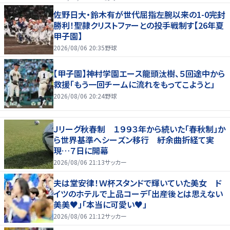
佐野日大・鈴木有が世代屈指左腕以来の1-0完封
勝利！聖隷クリストファーとの投手戦制す【26年夏
甲子園】
2026/08/06 20:35
野球
【甲子園】神村学園エース龍頭汰樹、５回途中から
救援「もう一回チームに流れをもってこようと」
2026/08/06 20:24
野球
Ｊリーグ秋春制 １９９３年から続いた「春秋制」か
ら世界基準へシーズン移行 紆余曲折経て実
現…７日に開幕
2026/08/06 21:13
サッカー
夫は堂安律！Ｗ杯スタンドで輝いていた美女 ド
イツのホテルで上品コーデ「出産後とは思えない
美美♥」「本当に可愛い♥」
2026/08/06 21:12
サッカー