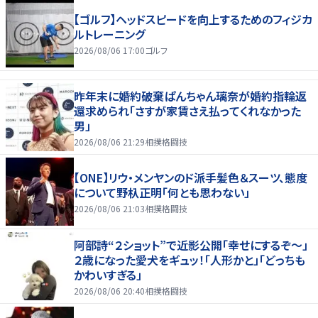
【ゴルフ】ヘッドスピードを向上するためのフィジカ
ルトレーニング
2026/08/06 17:00
ゴルフ
昨年末に婚約破棄ぱんちゃん璃奈が婚約指輪返
還求められ「さすが家賃さえ払ってくれなかった
男」
2026/08/06 21:29
相撲格闘技
【ONE】リウ・メンヤンのド派手髪色＆スーツ、態度
について野杁正明「何とも思わない」
2026/08/06 21:03
相撲格闘技
阿部詩“２ショット”で近影公開「幸せにするぞ〜」
２歳になった愛犬をギュッ！「人形かと」「どっちも
かわいすぎる」
2026/08/06 20:40
相撲格闘技