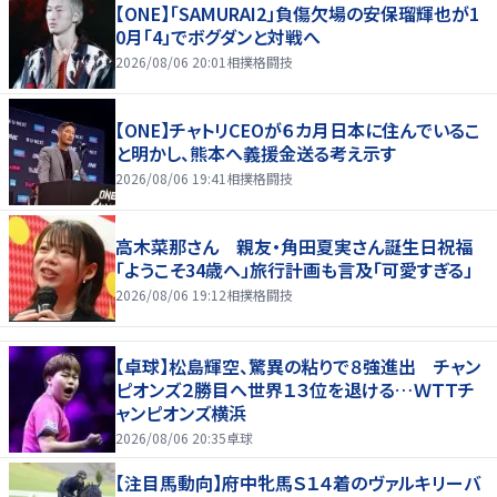
【ONE】「SAMURAI2」負傷欠場の安保瑠輝也が1
0月「4」でボグダンと対戦へ
2026/08/06 20:01
相撲格闘技
【ONE】チャトリCEOが６カ月日本に住んでいるこ
と明かし、熊本へ義援金送る考え示す
2026/08/06 19:41
相撲格闘技
高木菜那さん 親友・角田夏実さん誕生日祝福
「ようこそ34歳へ」旅行計画も言及「可愛すぎる」
2026/08/06 19:12
相撲格闘技
【卓球】松島輝空、驚異の粘りで８強進出 チャン
ピオンズ２勝目へ世界１３位を退ける…ＷＴＴチ
ャンピオンズ横浜
2026/08/06 20:35
卓球
【注目馬動向】府中牝馬Ｓ１４着のヴァルキリーバ