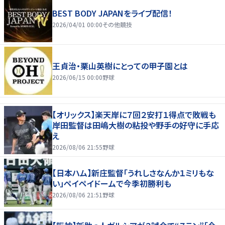
BEST BODY JAPANをライブ配信！
2026/04/01 00:00
その他競技
王貞治・栗山英樹にとっての甲子園とは
2026/06/15 00:00
野球
【オリックス】楽天岸に７回２安打１得点で敗戦も
岸田監督は田嶋大樹の粘投や野手の好守に手応
え
2026/08/06 21:55
野球
【日本ハム】新庄監督「うれしさなんか１ミリもな
い」ペイペイドームで今季初勝利も
2026/08/06 21:51
野球