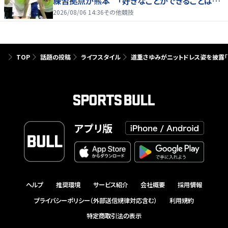
練習拠点が熊本 「好きなことができることは当
たり前じゃない」
2026/08/06 14:36
その他競技
TOP
話題の投稿
ライフスタイル
道重さゆみがニットドレス姿を披露「
アプリ版
ヘルプ
推奨環境
サービス紹介
会社概要
採用情報
プライバシーポリシー（外部送信規律対応含む）
利用規約
特定商取引法の表示