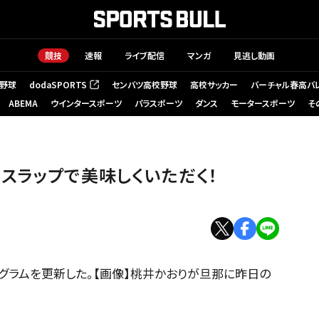
競技
速報
ライブ配信
マンガ
見逃し動画
野球
dodaSPORTS
センバツ高校野球
高校サッカー
バーチャル春高バ
（新しいタブで開く）
ABEMA
ウインタースポーツ
パラスポーツ
ダンス
モータースポーツ
そ
スラップで美味しくいただく！
グラムを更新した。【画像】桃井かおりが旦那に昨日の