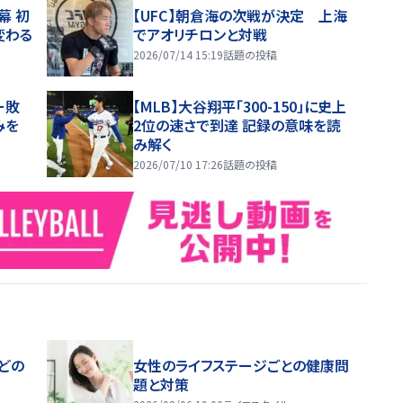
幕 初
【UFC】朝倉海の次戦が決定 上海
変わる
でアオリチロンと対戦
2026/07/14 15:19
話題の投稿
ー敗
【MLB】大谷翔平「300-150」に史上
みを
2位の速さで到達 記録の意味を読
み解く
2026/07/10 17:26
話題の投稿
どの
女性のライフステージごとの健康問
題と対策