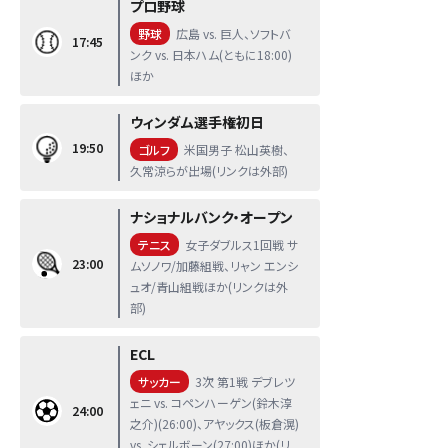
プロ野球
野球
広島 vs. 巨人、ソフトバ
17:45
ンク vs. 日本ハム(ともに18:00)
ほか
ウィンダム選手権初日
19:50
ゴルフ
米国男子 松山英樹、
久常涼らが出場(リンクは外部)
ナショナルバンク・オープン
テニス
女子ダブルス1回戦 サ
23:00
ムソノワ/加藤組戦、リャン エンシ
ュオ/青山組戦ほか(リンクは外
部)
ECL
サッカー
3次 第1戦 デブレツ
ェニ vs. コペンハーゲン(鈴木淳
24:00
之介)(26:00)、アヤックス(板倉滉)
vs. シェルボーン(27:00)ほか(リ