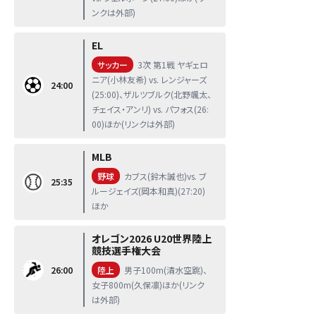
ンクは外部)
EL
サッカー
3次 第1戦 ヤギェロ
ニア(小林友希) vs. レンジャーズ
24:00
(25:00)、ザルツブルク(北野颯太、
チェイス・アンリ) vs. パフォス(26:
00)ほか(リンクは外部)
MLB
野球
カブス(鈴木誠也)vs. ブ
25:35
ルージェイズ(岡本和真)(27:20)
ほか
オレゴン2026 U20世界陸上
競技選手権大会
26:00
陸上
男子100m(清水空跳)、
女子800m(久保凛)ほか(リンク
は外部)