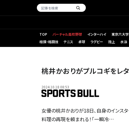
TOP
バーチャル高校野球
インターハイ
東京六大学
相撲・格闘技
テニス
卓球
ラグビー
陸上
水泳
桃井かおりがプルコギをレタ
2024.10.18 08:53
女優の桃井かおりが18日、自身のインスタ
料理の再現を頼まれる！「一瞬冷…