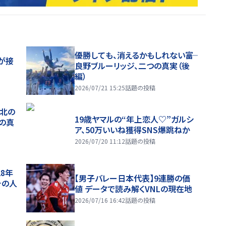
優勝しても、消えるかもしれない――富
が接
良野ブルーリッジ、二つの真実（後
編）
2026/07/21 15:25
話題の投稿
、北の
19歳ヤマルの“年上恋人♡”ガルシ
つの真
ア、50万いいね獲得SNS爆跳ねか
2026/07/20 11:12
話題の投稿
28年
【男子バレー日本代表】9連勝の価
チの人
値 データで読み解くVNLの現在地
2026/07/16 16:42
話題の投稿