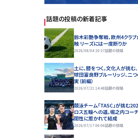
話題の投稿
の新着記事
鈴木彩艶争奪戦、欧州4クラブ
触 リーズには一度断りか
2026/08/04 20:37
話題の投稿
土に、膝をつく。文化人が挑む
球団――富良野ブルーリッジ、二
実（前編）
2026/07/21 14:48
話題の投稿
競泳チーム「TASC」が挑む20
ロス五輪への道。堀之内コー
間性に惹かれて結成
2026/07/17 06:06
話題の投稿