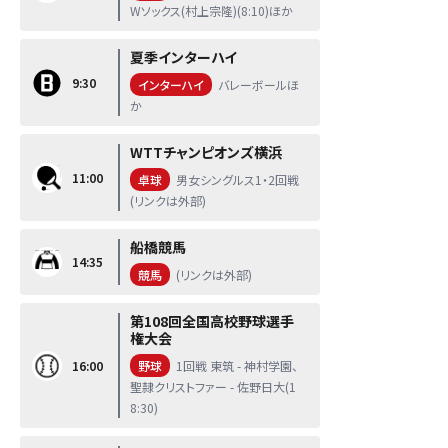
Wソックス(村上宗隆)(8:10)ほか
夏季インターハイ
9:30
インターハイ
バレーボールほ
か
WTTチャンピオンズ横浜
11:00
卓球
男女シングルス1・2回戦
(リンクは外部)
船橋競馬
14:35
競馬
(リンクは外部)
第108回全国高校野球選手
権大会
16:00
野球
1回戦 東筑 - 神村学園、
聖隷クリストファー - 佐野日大(1
8:30)