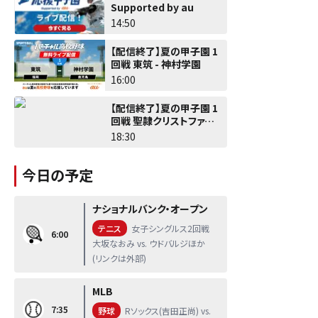
Supported by au
14:50
【配信終了】夏の甲子園 1
回戦 東筑 - 神村学園
16:00
【配信終了】夏の甲子園 1
回戦 聖隷クリストファー -
佐野日大
18:30
今日の予定
ナショナルバンク・オープン
テニス
女子シングルス2回戦
6:00
大坂なおみ vs. ウドバルジほか
(リンクは外部)
MLB
7:35
野球
Rソックス(吉田正尚) vs.