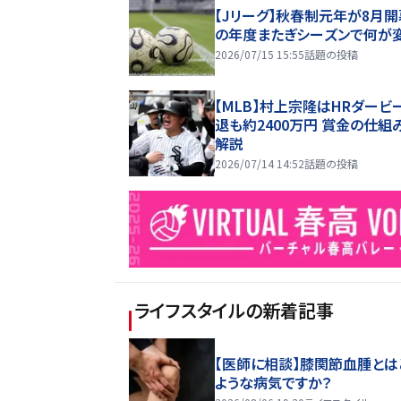
【Jリーグ】秋春制元年が8月開
の年度またぎシーズンで何が
2026/07/15 15:55
話題の投稿
【MLB】村上宗隆はHRダービ
退も約2400万円 賞金の仕組
解説
2026/07/14 14:52
話題の投稿
ライフスタイル
の新着記事
【医師に相談】膝関節血腫とは
ような病気ですか？