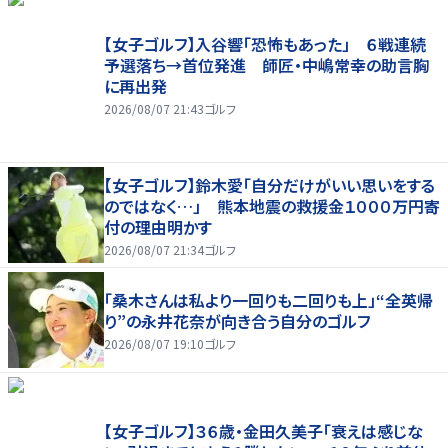
【女子ゴルフ】入谷響「恐怖もあった」 ６戦連続
予選落ち→首位発進 師匠・中嶋常幸の助言胸
に再出発
2026/08/07 21:43
ゴルフ
【女子ゴルフ】鈴木愛「自分だけがいい思いをする
のではなく…」 熊本地震の救援金１０００万円寄
付の理由明かす
2026/08/07 21:34
ゴルフ
「桑木さんは私より一回りも二回りも上」“全英帰
り”の永井花奈が向き合う自分のゴルフ
2026/08/07 19:10
ゴルフ
【女子ゴルフ】３６歳・金田久美子「衰えは感じな