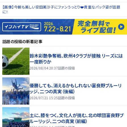
【画像】今朝も美しい安田美沙子にファンうっとり❤️貴重なパック姿が話題
に！
話題の投稿
の新着記事
鈴木彩艶争奪戦、欧州4クラブが接触 リーズには
一度断りか
2026/08/04 20:37
話題の投稿
優勝しても、消えるかもしれない――富良野ブルーリ
ッジ、二つの真実（後編）
2026/07/21 15:25
話題の投稿
土に、膝をつく。文化人が挑む、北の球団――富良野ブ
ルーリッジ、二つの真実（前編）