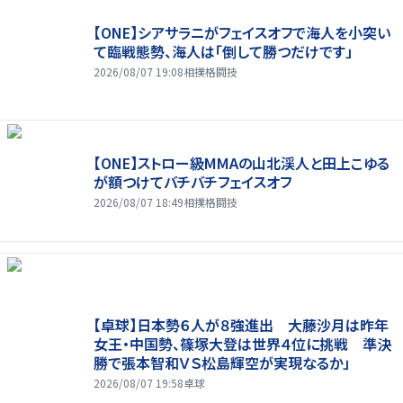
【ONE】シアサラニがフェイスオフで海人を小突い
て臨戦態勢、海人は「倒して勝つだけです」
2026/08/07 19:08
相撲格闘技
【ONE】ストロー級MMAの山北渓人と田上こゆる
が額つけてバチバチフェイスオフ
2026/08/07 18:49
相撲格闘技
【卓球】日本勢６人が８強進出 大藤沙月は昨年
女王・中国勢、篠塚大登は世界４位に挑戦 準決
勝で張本智和ＶＳ松島輝空が実現なるか」
2026/08/07 19:58
卓球