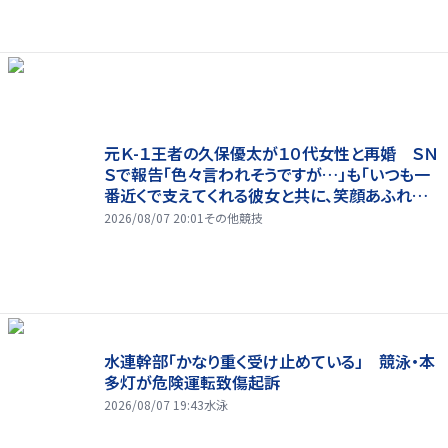
元Ｋ-１王者の久保優太が１０代女性と再婚 ＳＮ
Ｓで報告「色々言われそうですが…」も「いつも一
番近くで支えてくれる彼女と共に、笑顔あふれる
家庭を築いていきたい」
2026/08/07 20:01
その他競技
水連幹部「かなり重く受け止めている」 競泳・本
多灯が危険運転致傷起訴
2026/08/07 19:43
水泳