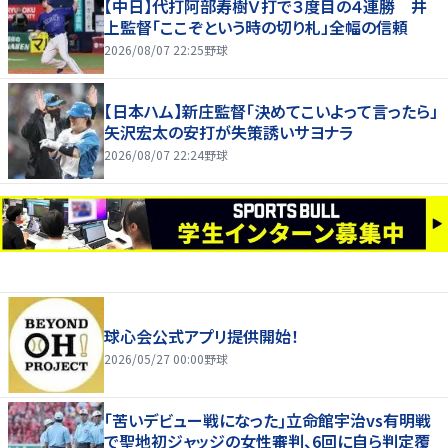
【中日】代打阿部寿樹Ｖ打で３度目の４連勝 井
上監督「ここぞという時の切り札」全幅の信頼
2026/08/07 22:25
野球
【日本ハム】新庄監督「決めてこいよって言ったら」
矢沢宏太の安打が失策誘いサヨナラ
2026/08/07 22:24
野球
球心会公式アプリ提供開始！
2026/05/27 00:00
野球
｢苦いデビュー戦になった｣立命館宇治vs有明戦
で聖地初ジャッジの女性審判、6回に自ら判定覆