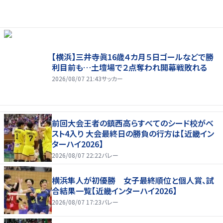
【横浜】三井寺眞16歳４カ月５日ゴールなどで勝
利目前も…土壇場で２点奪われ開幕戦敗れる
2026/08/07 21:43
サッカー
前回大会王者の鎮西高らすべてのシード校がベ
スト4入り 大会最終日の勝負の行方は【近畿イン
ターハイ2026】
2026/08/07 22:22
バレー
横浜隼人が初優勝 女子最終順位と個人賞、試
合結果一覧【近畿インターハイ2026】
2026/08/07 17:23
バレー