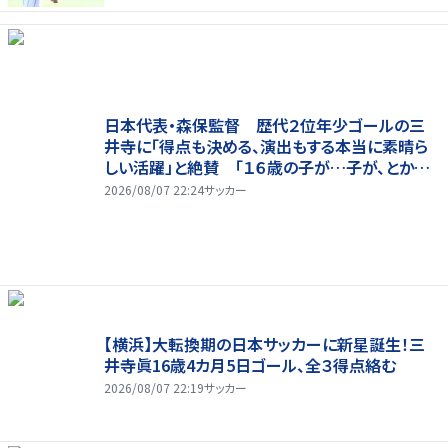
日本代表・森保監督 歴代２位年少ゴールの三
井寺に「得点も決める、演出もする本当に素晴ら
しい活躍」と絶賛 「１６歳の子が…子が、とかっ
て言ったら本当に失礼ですね」と自省
2026/08/07 22:24
サッカー
【横浜】大転換期の日本サッカーに新星誕生！三
井寺眞16歳4カ月5日ゴール、全３得点絡む
2026/08/07 22:19
サッカー