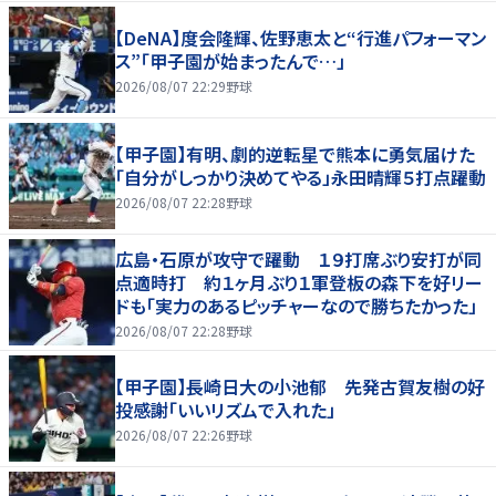
【DeNA】度会隆輝、佐野恵太と“行進パフォーマン
ス”「甲子園が始まったんで…」
2026/08/07 22:29
野球
【甲子園】有明、劇的逆転星で熊本に勇気届けた
「自分がしっかり決めてやる」永田晴輝５打点躍動
2026/08/07 22:28
野球
広島・石原が攻守で躍動 １９打席ぶり安打が同
点適時打 約１ヶ月ぶり１軍登板の森下を好リー
ドも「実力のあるピッチャーなので勝ちたかった」
2026/08/07 22:28
野球
【甲子園】長崎日大の小池郁 先発古賀友樹の好
投感謝「いいリズムで入れた」
2026/08/07 22:26
野球