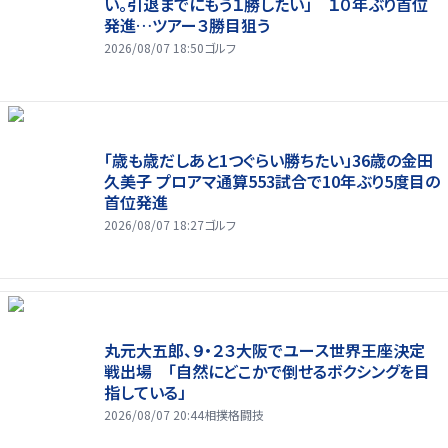
い。引退までにもう１勝したい」 １０年ぶり首位
発進…ツアー３勝目狙う
2026/08/07 18:50
ゴルフ
「歳も歳だしあと1つぐらい勝ちたい」36歳の金田
久美子 プロアマ通算553試合で10年ぶり5度目の
首位発進
2026/08/07 18:27
ゴルフ
丸元大五郎、９・２３大阪でユース世界王座決定
戦出場 「自然にどこかで倒せるボクシングを目
指している」
2026/08/07 20:44
相撲格闘技