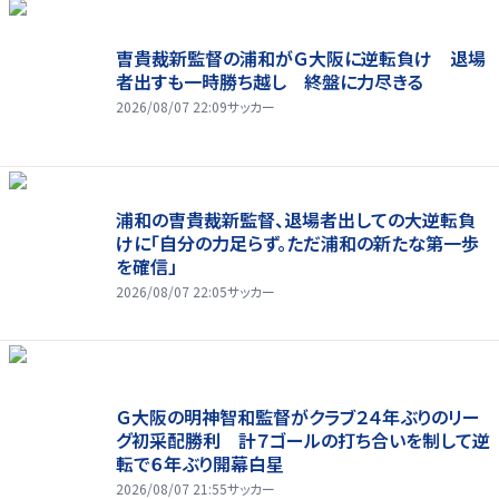
曺貴裁新監督の浦和がＧ大阪に逆転負け 退場
者出すも一時勝ち越し 終盤に力尽きる
2026/08/07 22:09
サッカー
浦和の曺貴裁新監督、退場者出しての大逆転負
けに「自分の力足らず。ただ浦和の新たな第一歩
を確信」
2026/08/07 22:05
サッカー
Ｇ大阪の明神智和監督がクラブ２４年ぶりのリー
グ初采配勝利 計７ゴールの打ち合いを制して逆
転で６年ぶり開幕白星
2026/08/07 21:55
サッカー