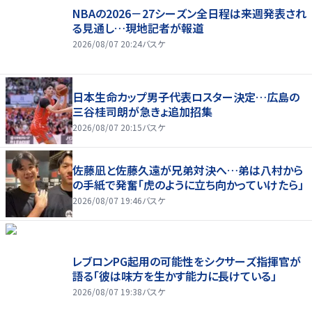
NBAの2026－27シーズン全日程は来週発表され
る見通し…現地記者が報道
2026/08/07 20:24
バスケ
日本生命カップ男子代表ロスター決定…広島の
三谷桂司朗が急きょ追加招集
2026/08/07 20:15
バスケ
佐藤凪と佐藤久遠が兄弟対決へ…弟は八村から
の手紙で発奮「虎のように立ち向かっていけたら」
2026/08/07 19:46
バスケ
レブロンPG起用の可能性をシクサーズ指揮官が
語る「彼は味方を生かす能力に長けている」
2026/08/07 19:38
バスケ