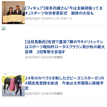
【フィギュア】坂本花織さん「今は主婦頑張ってま
す」スポーツ功労者表彰式 謝辞の大役も
2026/08/07 19:54
ウィンタースポーツ
【注目馬動向】佐賀で重賞７勝のサキドリトッケン
はスポーツ報知杯ロータスクラウン賞が秋の最大
目標 ２冠奪取を目指す
2026/08/07 16:02
その他競技
２４年のカペラＳを制したガビーズシスターがＪＲ
Ａ競走馬登録を抹消 今後は大井競馬に移籍予
定
2026/08/07 15:06
その他競技