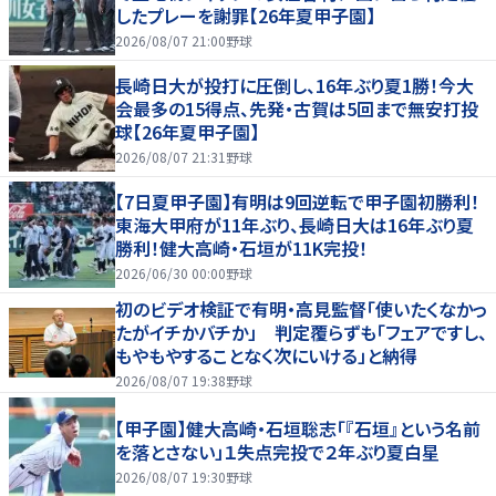
したプレーを謝罪【26年夏甲子園】
2026/08/07 21:00
野球
長崎日大が投打に圧倒し、16年ぶり夏1勝！今大
会最多の15得点、先発・古賀は5回まで無安打投
球【26年夏甲子園】
2026/08/07 21:31
野球
【7日夏甲子園】有明は9回逆転で甲子園初勝利！
東海大甲府が11年ぶり、長崎日大は16年ぶり夏
勝利！健大高崎・石垣が11K完投！
2026/06/30 00:00
野球
初のビデオ検証で有明・高見監督「使いたくなかっ
たがイチかバチか」 判定覆らずも「フェアですし、
もやもやすることなく次にいける」と納得
2026/08/07 19:38
野球
【甲子園】健大高崎・石垣聡志「『石垣』という名前
を落とさない」１失点完投で２年ぶり夏白星
2026/08/07 19:30
野球