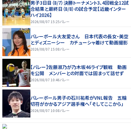
男子3日目（8/7）決勝トーナメント3、4回戦全12試
合結果と最終日（8/8）の試合予定【近畿インター
ハイ2026】
2026/08/07 15:25
バレー
バレーボール大友愛さん 日本代表の長女・美空
とディズニーシー カチューシャ着けて動画撮影
2026/08/07 15:08
バレー
【バレー】佐藤淑乃が乃木坂46ライブ観戦 動画
を公開 メンバーとの対面では固まって話せず
2026/08/07 10:46
バレー
バレーボール男子の石川祐希がVNL報告 五輪
切符がかかるアジア選手権へ「そしてここから」
2026/08/07 10:08
バレー