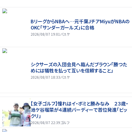
BリーグからNBAへ…元千葉JチアMiyuがNBAの
OKC「サンダーガールズ」に合格
2026/08/07 19:01
バスケ
シクサーズの入団会見へ臨んだブラウン「勝つた
めには犠牲を払って互いを信頼すること」
2026/08/07 18:33
バスケ
【女子ゴルフ】憧れはイ・ボミと勝みなみ ２３歳・
池ケ谷瑠菜が４連続バーディーで首位発進「ビッ
クリ」
2026/08/07 22:39
ゴルフ