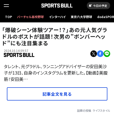
今日の予定
TOP
バーチャル高校野球
インターハイ
東京六大学野球
dodaSPO
（新しいタブ
「爆破シーン体験ツアー！？」あの元人気グラ
ドルのポストが話題！次男の”ボンバーヘッ
ド”にも注目集まる
2024.10.14 09:57
タレント、元グラドル、ランニングアドバイザーの安田美沙
子が13日、自身のインスタグラムを更新した。【動画】美腹
筋！安田美…
記事全文を見る
話題の投稿
ライフスタイル