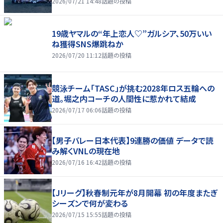
2026/07/21 14:48
話題の投稿
19歳ヤマルの“年上恋人♡”ガルシア、50万いい
ね獲得SNS爆跳ねか
2026/07/20 11:12
話題の投稿
競泳チーム「TASC」が挑む2028年ロス五輪への
道。堀之内コーチの人間性に惹かれて結成
2026/07/17 06:06
話題の投稿
【男子バレー日本代表】9連勝の価値 データで読
み解くVNLの現在地
2026/07/16 16:42
話題の投稿
【Jリーグ】秋春制元年が8月開幕 初の年度またぎ
シーズンで何が変わる
2026/07/15 15:55
話題の投稿