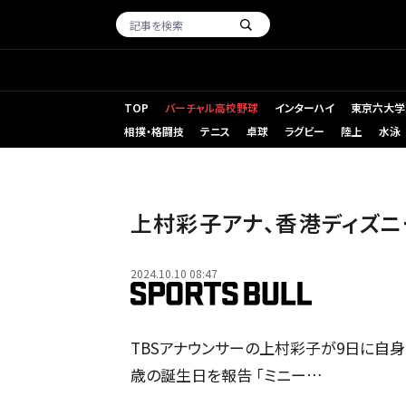
TOP
バーチャル高校野球
インターハイ
東京六大学
相撲・格闘技
テニス
卓球
ラグビー
陸上
水泳
上村彩子アナ、香港ディズニ
2024.10.10 08:47
TBSアナウンサーの上村彩子が9日に自身
歳の誕生日を報告 「ミニー…