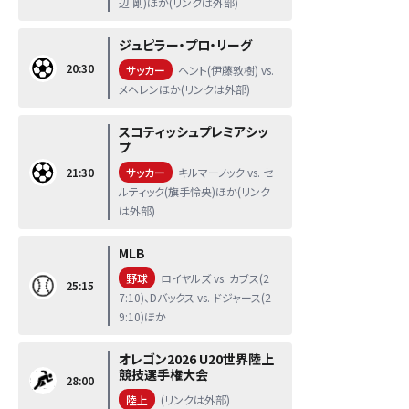
辺 剛)ほか(リンクは外部)
ジュピラー・プロ・リーグ
20:30
サッカー
ヘント(伊藤敦樹) vs.
メヘレンほか(リンクは外部)
スコティッシュプレミアシッ
プ
21:30
サッカー
キルマーノック vs. セ
ルティック(旗手怜央)ほか(リンク
は外部)
MLB
野球
ロイヤルズ vs. カブス(2
25:15
7:10)、Dバックス vs. ドジャース(2
9:10)ほか
オレゴン2026 U20世界陸上
競技選手権大会
28:00
陸上
(リンクは外部)