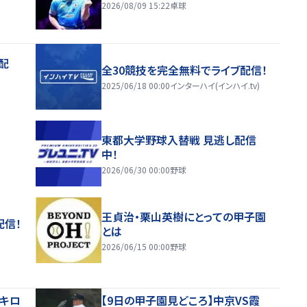
2026/08/09 15:22
卓球
配
全30競技を完全無料でライブ配信！
2025/06/18 00:00
インターハイ(インハイ.tv)
東都大学野球入替戦 見逃し配信
中！
2026/06/30 00:00
野球
王貞治・栗山英樹にとっての甲子園
配信！
とは
2026/06/15 00:00
野球
8キロ
【9日の甲子園見どころ】中京VS霞