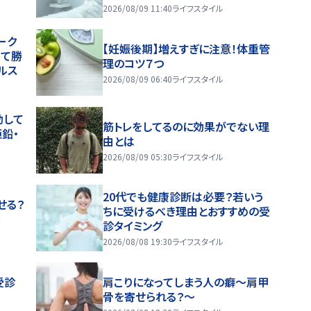
2026/08/09 11:40
ライフスタイル
ーク
【妊娠後期】増えすぎに注意！体重管
じて勝
理のコツ７つ
ルス
2026/08/09 06:40
ライフスタイル
動して
筋トレをしてるのに効果がでない理
鉛・
由とは
2026/08/09 05:30
ライフスタイル
20代でも健康診断は必要？若いう
せる？
ちに受けるべき理由とおすすめの受
果
診タイミング
2026/08/08 19:30
ライフスタイル
受診
肩こりになってしまう人の癖～肩甲
骨を寄せられる？～