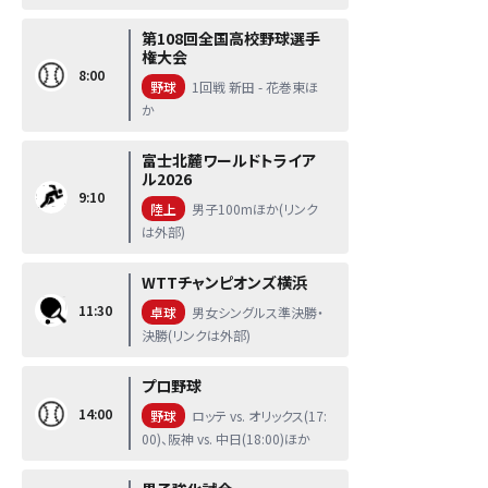
第108回全国高校野球選手
権大会
8:00
野球
1回戦 新田 - 花巻東ほ
か
富士北麓ワールドトライア
ル2026
9:10
陸上
男子100mほか(リンク
は外部)
WTTチャンピオンズ横浜
11:30
卓球
男女シングルス準決勝・
決勝(リンクは外部)
プロ野球
14:00
野球
ロッテ vs. オリックス(17:
00)、阪神 vs. 中日(18:00)ほか