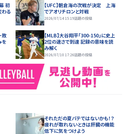
幕 初
【UFC】朝倉海の次戦が決定 上海
変わる
でアオリチロンと対戦
2026/07/14 15:19
話題の投稿
ー敗
【MLB】大谷翔平「300-150」に史上
みを
2位の速さで到達 記録の意味を読
み解く
2026/07/10 17:26
話題の投稿
それただの夏バテではないかも！？
疲れが取れないときは肝臓の機能
低下に気をつけよう