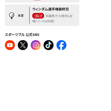
ウィンダム選手権最終日
未定
ゴルフ
米国男子 久常涼ら出
場(リンクは外部)
スポーツブル 公式SNS