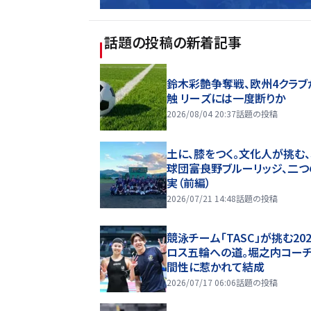
話題の投稿
の新着記事
鈴木彩艶争奪戦、欧州4クラブ
触 リーズには一度断りか
2026/08/04 20:37
話題の投稿
土に、膝をつく。文化人が挑む
球団――富良野ブルーリッジ、二
実（前編）
2026/07/21 14:48
話題の投稿
競泳チーム「TASC」が挑む20
ロス五輪への道。堀之内コー
間性に惹かれて結成
2026/07/17 06:06
話題の投稿