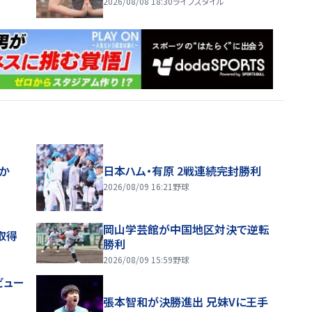
2026/08/08 18:30
ライフスタイル
ほか
日本ハム・有原 2戦連続完封勝利
2026/08/09 16:21
野球
岡山学芸館が中国地区対決で逆転
取得
勝利
2026/08/09 15:59
野球
ビュー
張本智和が決勝進出 兄妹Vに王手