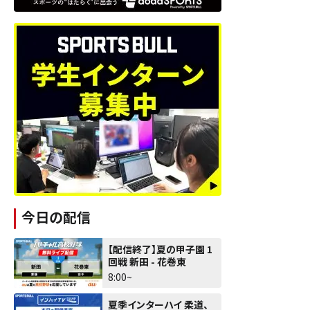
今日の配信
【配信終了】夏の甲子園 1
回戦 新田 - 花巻東
8:00~
夏季インターハイ 柔道、