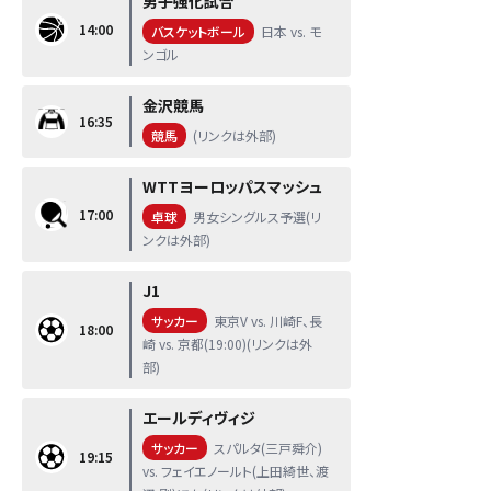
男子強化試合
14:00
バスケットボール
日本 vs. モ
ンゴル
金沢競馬
16:35
競馬
(リンクは外部)
WTTヨーロッパスマッシュ
17:00
卓球
男女シングルス予選(リ
ンクは外部)
J1
サッカー
東京V vs. 川崎F、長
18:00
崎 vs. 京都(19:00)(リンクは外
部)
エールディヴィジ
サッカー
スパルタ(三戸舜介)
19:15
vs. フェイエノールト(上田綺世、渡