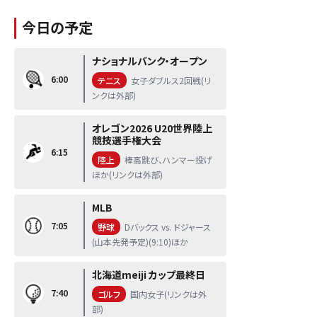
今日の予定
ナショナルバンク・オープン
6:00
テニス
女子ダブルス2回戦(リ
ンクは外部)
オレゴン2026 U20世界陸上
競技選手権大会
6:15
陸上
棒高跳び、ハンマー投げ
ほか(リンクは外部)
MLB
7:05
野球
Dバックス vs. ドジャース
(山本先発予定)(9:10)ほか
北海道meiji カップ最終日
7:40
ゴルフ
国内女子(リンクは外
部)