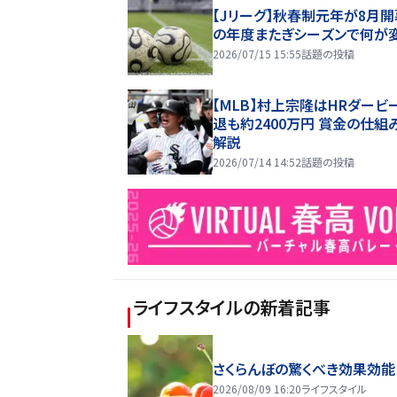
【Jリーグ】秋春制元年が8月開
の年度またぎシーズンで何が
2026/07/15 15:55
話題の投稿
【MLB】村上宗隆はHRダービ
退も約2400万円 賞金の仕組
解説
2026/07/14 14:52
話題の投稿
ライフスタイル
の新着記事
さくらんぼの驚くべき効果効能
2026/08/09 16:20
ライフスタイル