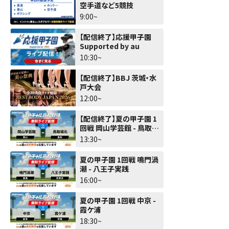
空手道など5競技
9:00~
【配信終了】応援甲子園
Supported by au
10:30~
【配信終了】BBJ 茨城・水
戸大会
12:00~
【配信終了】夏の甲子園 1
回戦 岡山学芸館 - 鳥取城
北
13:30~
夏の甲子園 1回戦 鳴門渦
潮 - 八王子実践
16:00~
夏の甲子園 1回戦 中京 -
霞ケ浦
18:30~