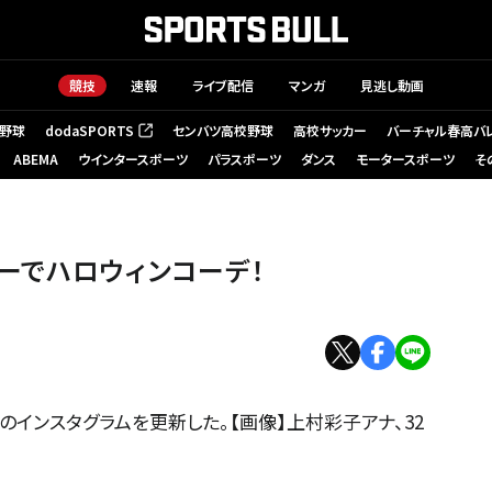
競技
速報
ライブ配信
マンガ
見逃し動画
野球
dodaSPORTS
センバツ高校野球
高校サッカー
バーチャル春高バ
（新しいタブで開く）
ABEMA
ウインタースポーツ
パラスポーツ
ダンス
モータースポーツ
そ
ーでハロウィンコーデ！
のインスタグラムを更新した。【画像】上村彩子アナ、32