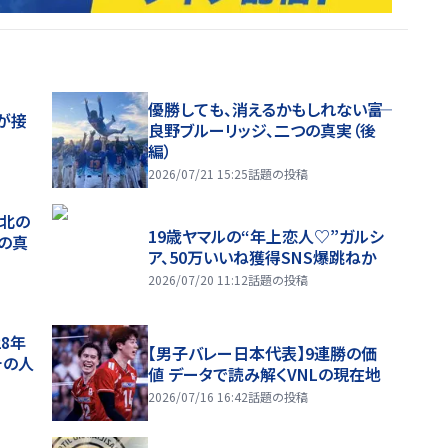
優勝しても、消えるかもしれない――富
が接
良野ブルーリッジ、二つの真実（後
編）
2026/07/21 15:25
話題の投稿
、北の
19歳ヤマルの“年上恋人♡”ガルシ
つの真
ア、50万いいね獲得SNS爆跳ねか
2026/07/20 11:12
話題の投稿
28年
【男子バレー日本代表】9連勝の価
チの人
値 データで読み解くVNLの現在地
2026/07/16 16:42
話題の投稿