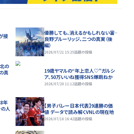
優勝しても、消えるかもしれない――富
が接
良野ブルーリッジ、二つの真実（後
編）
2026/07/21 15:25
話題の投稿
、北の
19歳ヤマルの“年上恋人♡”ガルシ
つの真
ア、50万いいね獲得SNS爆跳ねか
2026/07/20 11:12
話題の投稿
28年
【男子バレー日本代表】9連勝の価
チの人
値 データで読み解くVNLの現在地
2026/07/16 16:42
話題の投稿