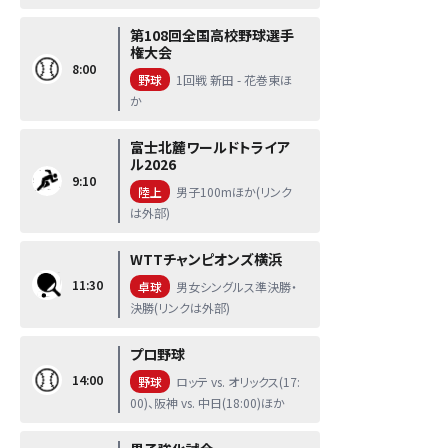
第108回全国高校野球選手
権大会
8:00
野球
1回戦 新田 - 花巻東ほ
か
富士北麓ワールドトライア
ル2026
9:10
陸上
男子100mほか(リンク
は外部)
WTTチャンピオンズ横浜
11:30
卓球
男女シングルス準決勝・
決勝(リンクは外部)
プロ野球
14:00
野球
ロッテ vs. オリックス(17:
00)、阪神 vs. 中日(18:00)ほか