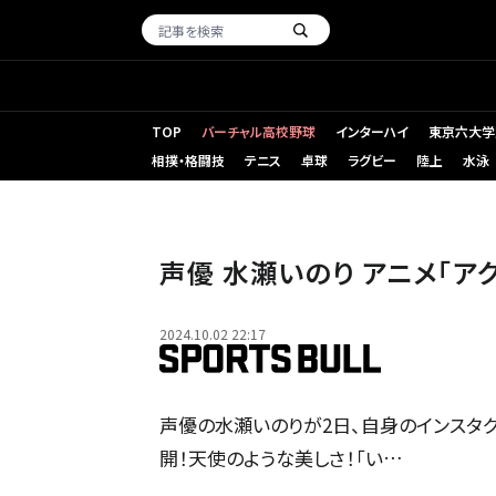
TOP
バーチャル高校野球
インターハイ
東京六大学
相撲・格闘技
テニス
卓球
ラグビー
陸上
水泳
声優 水瀬いのり アニメ「ア
2024.10.02 22:17
声優の水瀬いのりが2日、自身のインスタグ
開！天使のような美しさ！「い…