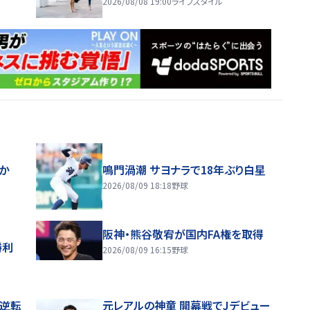
2026/08/08 19:00
ライフスタイル
ほか
鳴門渦潮 サヨナラで18年ぶり白星
2026/08/09 18:18
野球
阪神・熊谷敬宥が国内FA権を取得
勝利
2026/08/09 16:15
野球
逆転
元レアルの神童 開幕戦でJデビュー