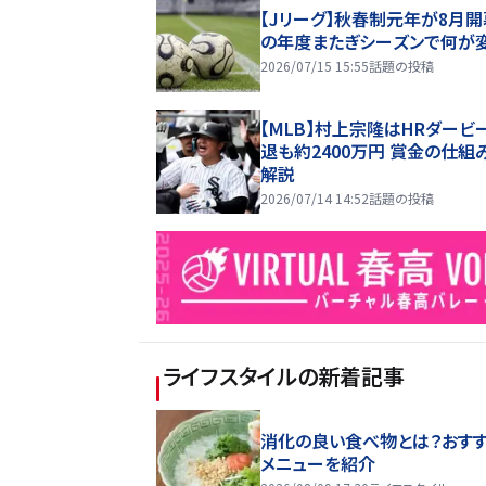
【Jリーグ】秋春制元年が8月開
の年度またぎシーズンで何が
2026/07/15 15:55
話題の投稿
【MLB】村上宗隆はHRダービ
退も約2400万円 賞金の仕組
解説
2026/07/14 14:52
話題の投稿
ライフスタイル
の新着記事
消化の良い食べ物とは？おす
メニューを紹介