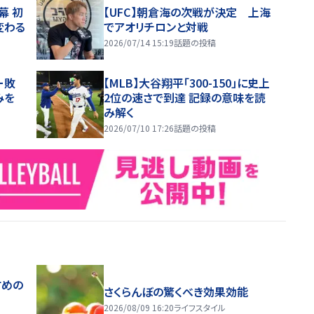
幕 初
【UFC】朝倉海の次戦が決定 上海
変わる
でアオリチロンと対戦
2026/07/14 15:19
話題の投稿
ー敗
【MLB】大谷翔平「300-150」に史上
みを
2位の速さで到達 記録の意味を読
み解く
2026/07/10 17:26
話題の投稿
すめの
さくらんぼの驚くべき効果効能
2026/08/09 16:20
ライフスタイル