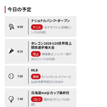
今日の予定
ナショナルバンク・オープン
6:00
テニス
女子ダブルス2回戦(リ
ンクは外部)
オレゴン2026 U20世界陸上
競技選手権大会
6:15
陸上
棒高跳び、ハンマー投げ
ほか(リンクは外部)
MLB
7:05
野球
Dバックス vs. ドジャース
(山本先発予定)(9:10)ほか
北海道meiji カップ最終日
7:40
ゴルフ
国内女子(リンクは外
部)