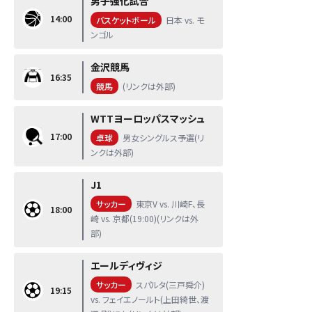
男子強化試合
14:00
バスケットボール
日本 vs. モ
ンゴル
金沢競馬
16:35
競馬
(リンクは外部)
WTTヨーロッパスマッシュ
17:00
卓球
男女シングルス予選(リ
ンクは外部)
J1
サッカー
東京V vs. 川崎F、長
18:00
崎 vs. 京都(19:00)(リンクは外
部)
エールディヴィジ
サッカー
スパルタ(三戸舜介)
19:15
vs. フェイエノールト(上田綺世、渡