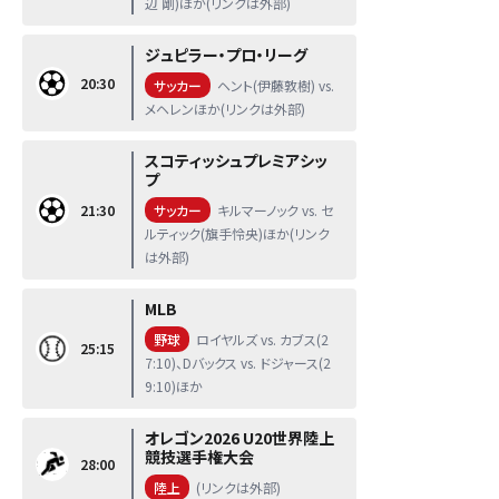
辺 剛)ほか(リンクは外部)
ジュピラー・プロ・リーグ
20:30
サッカー
ヘント(伊藤敦樹) vs.
メヘレンほか(リンクは外部)
スコティッシュプレミアシッ
プ
21:30
サッカー
キルマーノック vs. セ
ルティック(旗手怜央)ほか(リンク
は外部)
MLB
野球
ロイヤルズ vs. カブス(2
25:15
7:10)、Dバックス vs. ドジャース(2
9:10)ほか
オレゴン2026 U20世界陸上
競技選手権大会
28:00
陸上
(リンクは外部)