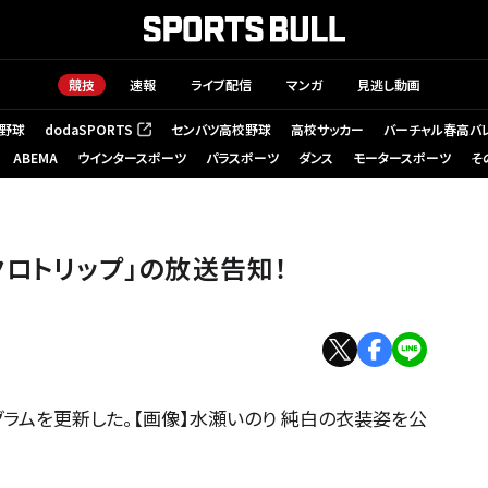
競技
速報
ライブ配信
マンガ
見逃し動画
野球
dodaSPORTS
センバツ高校野球
高校サッカー
バーチャル春高バ
（新しいタブで開く）
ABEMA
ウインタースポーツ
パラスポーツ
ダンス
モータースポーツ
そ
クロトリップ」の放送告知！
ラムを更新した。【画像】水瀬いのり 純白の衣装姿を公