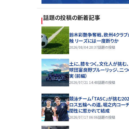
話題の投稿
の新着記事
鈴木彩艶争奪戦、欧州4クラブ
触 リーズには一度断りか
2026/08/04 20:37
話題の投稿
土に、膝をつく。文化人が挑む
球団――富良野ブルーリッジ、二
実（前編）
2026/07/21 14:48
話題の投稿
競泳チーム「TASC」が挑む20
ロス五輪への道。堀之内コー
間性に惹かれて結成
2026/07/17 06:06
話題の投稿