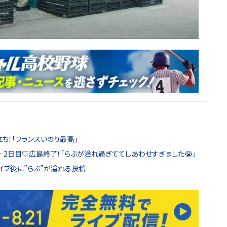
ち！「フランスいのり最高」
kツアー 2日目♡広島終了！「らぶが溢れ過ぎててしあわせすぎました😭」
ライブ後に”らぶ”が溢れる投稿