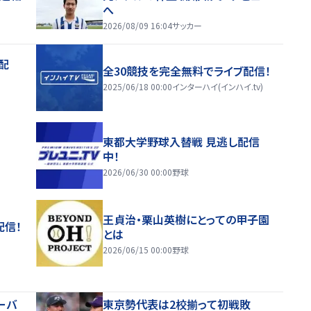
へ
2026/08/09 16:04
サッカー
配
全30競技を完全無料でライブ配信！
2025/06/18 00:00
インターハイ(インハイ.tv)
東都大学野球入替戦 見逃し配信
中！
2026/06/30 00:00
野球
王貞治・栗山英樹にとっての甲子園
配信！
とは
2026/06/15 00:00
野球
ーバ
東京勢代表は2校揃って初戦敗