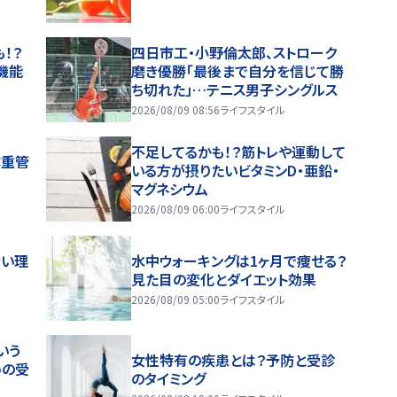
！？
四日市工・小野倫太郎、ストローク
機能
磨き優勝「最後まで自分を信じて勝
ち切れた」…テニス男子シングルス
2026/08/09 08:56
ライフスタイル
不足してるかも！？筋トレや運動して
体重管
いる方が摂りたいビタミンD・亜鉛・
マグネシウム
2026/08/09 06:00
ライフスタイル
ない理
水中ウォーキングは1ヶ月で痩せる？
見た目の変化とダイエット効果
2026/08/09 05:00
ライフスタイル
いう
女性特有の疾患とは？予防と受診
めの受
のタイミング