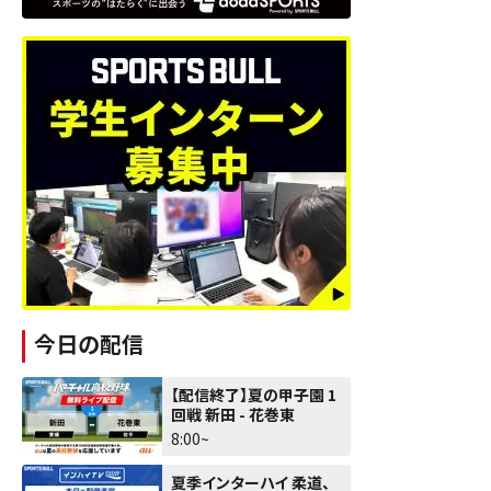
今日の配信
【配信終了】夏の甲子園 1
回戦 新田 - 花巻東
8:00~
夏季インターハイ 柔道、