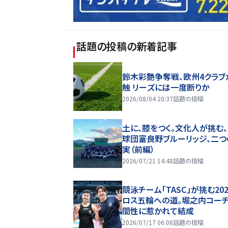
話題の投稿
の新着記事
鈴木彩艶争奪戦、欧州4クラブ
触 リーズには一度断りか
2026/08/04 20:37
話題の投稿
土に、膝をつく。文化人が挑む
球団――富良野ブルーリッジ、二
実（前編）
2026/07/21 14:48
話題の投稿
競泳チーム「TASC」が挑む20
ロス五輪への道。堀之内コー
間性に惹かれて結成
2026/07/17 06:06
話題の投稿