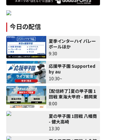
今日の配信
夏季インターハイ バレー
ボールほか
9:30
応援甲子園 Supported
by au
10:30~
【配信終了】夏の甲子園 1
回戦 東海大甲府 - 鶴岡東
8:00
夏の甲子園 1回戦 八幡商
- 健大高崎
13:30