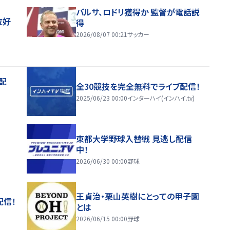
バルサ、ロドリ獲得か 監督が電話説
位好
得
2026/08/07 00:21
サッカー
配
全30競技を完全無料でライブ配信！
2025/06/23 00:00
インターハイ(インハイ.tv)
東都大学野球入替戦 見逃し配信
中！
2026/06/30 00:00
野球
王貞治・栗山英樹にとっての甲子園
配信！
とは
2026/06/15 00:00
野球