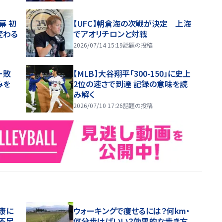
幕 初
【UFC】朝倉海の次戦が決定 上海
変わる
でアオリチロンと対戦
2026/07/14 15:19
話題の投稿
ー敗
【MLB】大谷翔平「300-150」に史上
みを
2位の速さで到達 記録の意味を読
み解く
2026/07/10 17:26
話題の投稿
康に
ウォーキングで痩せるには？何km・
不足
何分歩けばいい？効果的な歩き方