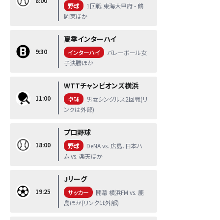
8:00
野球
1回戦 東海大甲府 - 鶴
岡東ほか
夏季インターハイ
9:30
インターハイ
バレーボール女
子決勝ほか
WTTチャンピオンズ横浜
11:00
卓球
男女シングルス2回戦(リ
ンクは外部)
プロ野球
18:00
野球
DeNA vs. 広島、日本ハ
ム vs. 楽天ほか
Jリーグ
19:25
サッカー
開幕 横浜FM vs. 鹿
島ほか(リンクは外部)