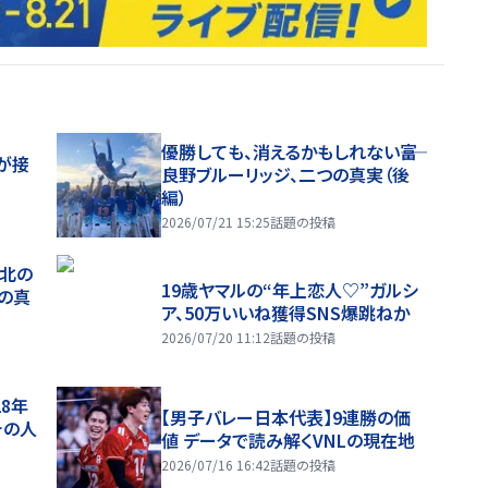
優勝しても、消えるかもしれない――富
が接
良野ブルーリッジ、二つの真実（後
編）
2026/07/21 15:25
話題の投稿
、北の
19歳ヤマルの“年上恋人♡”ガルシ
つの真
ア、50万いいね獲得SNS爆跳ねか
2026/07/20 11:12
話題の投稿
28年
【男子バレー日本代表】9連勝の価
チの人
値 データで読み解くVNLの現在地
2026/07/16 16:42
話題の投稿