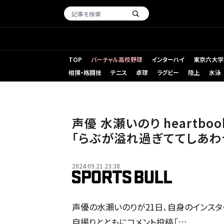
TOP
バーチャル高校野球
インターハイ
東京六大学
相撲・格闘技
テニス
卓球
ラグビー
陸上
水泳
声優 水瀬いのり heartbo
「らぶが溢れ過ぎててしあわ
2024.09.21 23:38
声優の水瀬いのりが21日、自身のインスタ
自撮りとともにコメント投稿「…