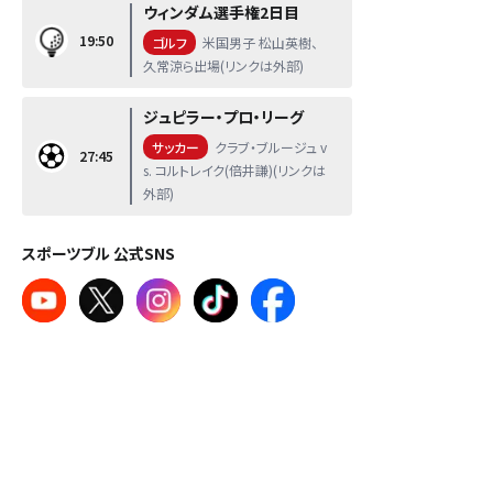
ウィンダム選手権2日目
19:50
ゴルフ
米国男子 松山英樹、
久常涼ら出場(リンクは外部)
ジュピラー・プロ・リーグ
サッカー
クラブ・ブルージュ v
27:45
s. コルトレイク(倍井謙)(リンクは
外部)
スポーツブル 公式SNS