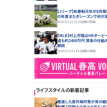
【Jリーグ】秋春制元年が8月開
の年度またぎシーズンで何が
2026/07/15 15:55
話題の投稿
【MLB】村上宗隆はHRダービ
退も約2400万円 賞金の仕組
解説
2026/07/14 14:52
話題の投稿
ライフスタイル
の新着記事
徹底した紫外線対策が骨の健
影響？日焼け止めとビタミンD