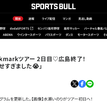
競技
速報
ライブ配信
マンガ
見逃し動画
野球
dodaSPORTS
センバツ高校野球
高校サッカー
バーチャル春高バ
（新しいタブで開く）
ABEMA
ウインタースポーツ
パラスポーツ
ダンス
モータースポーツ
そ
okmarkツアー 2日目♡広島終了！
せすぎました😭」
グラムを更新した。【画像】水瀬いのりがツアー初日へ！