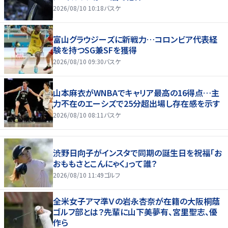
2026/08/10 10:18
バスケ
富山グラウジーズに新戦力…コロンビア代表経
験を持つSG兼SFを獲得
2026/08/10 09:30
バスケ
山本麻衣がWNBAでキャリア最高の16得点…主
力不在のエーシズで25分超出場し存在感を示す
2026/08/10 08:11
バスケ
渋野日向子がインスタで同期の誕生日を祝福「お
おももさとこんにゃく」って誰？
2026/08/10 11:49
ゴルフ
全米女子アマ準Ｖの岩永杏奈が在籍の大阪桐蔭
ゴルフ部とは？先輩に山下美夢有、宮里聖志、優
作ら