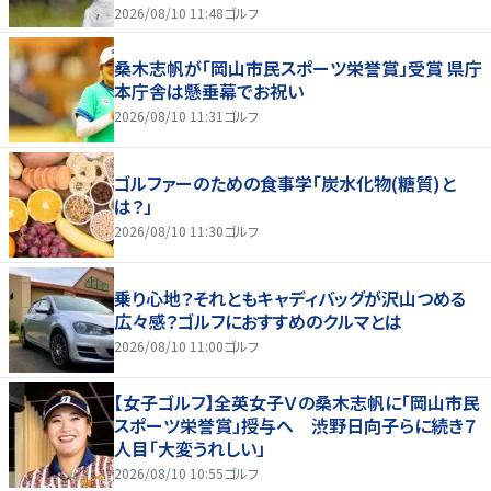
2026/08/10 11:48
ゴルフ
桑木志帆が「岡山市民スポーツ栄誉賞」受賞 県庁
本庁舎は懸垂幕でお祝い
2026/08/10 11:31
ゴルフ
ゴルファーのための食事学「炭水化物(糖質)と
は？」
2026/08/10 11:30
ゴルフ
乗り心地？それともキャディバッグが沢山つめる
広々感？ゴルフにおすすめのクルマとは
2026/08/10 11:00
ゴルフ
【女子ゴルフ】全英女子Ｖの桑木志帆に「岡山市民
スポーツ栄誉賞」授与へ 渋野日向子らに続き７
人目「大変うれしい」
2026/08/10 10:55
ゴルフ