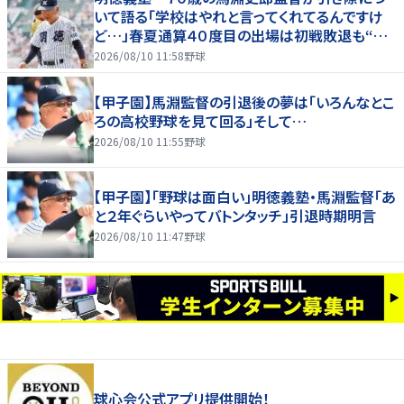
いて語る「学校はやれと言ってくれてるんですけ
ど…」春夏通算４０度目の出場は初戦敗退も“馬
淵節”炸裂
2026/08/10 11:58
野球
【甲子園】馬淵監督の引退後の夢は「いろんなとこ
ろの高校野球を見て回る」そして…
2026/08/10 11:55
野球
【甲子園】「野球は面白い」明徳義塾・馬淵監督「あ
と２年ぐらいやってバトンタッチ」引退時期明言
2026/08/10 11:47
野球
球心会公式アプリ提供開始！