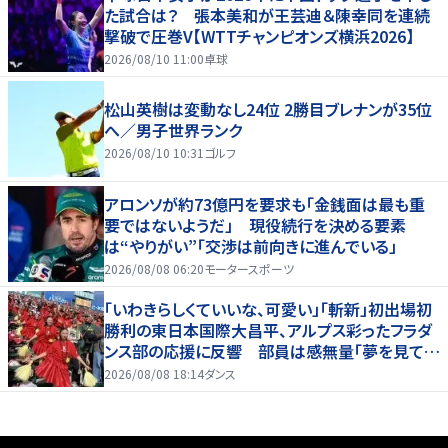
た試合は？ 張本美和が王芸迪＆陳幸同を連続
撃破で圧巻V【WTTチャンピオンズ横浜2026】
2026/08/10 11:00
卓球
松山英樹は変動なし24位 2勝目ブレナンが35位
へ／男子世界ランク
2026/08/10 10:31
ゴルフ
アロンソが約73億円を要求も「金銭面は最も重
要ではないようだ」 現役続行を決める要素
は“やりがい”「交渉は前向きに進んでいる」
2026/08/08 06:20
モータースポーツ
「いわきらしくていいな、可愛い」「斬新」初出場初
勝利の東日本国際大昌平、アルプス彩ったフラダ
ンス部の応援に反響 部員は感無量「夢を見てい
るよう」
2026/08/08 18:14
ダンス