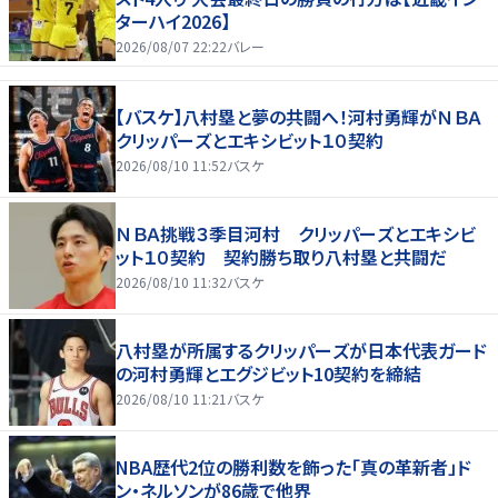
ターハイ2026】
2026/08/07 22:22
バレー
【バスケ】八村塁と夢の共闘へ！河村勇輝がＮＢＡ
クリッパーズとエキシビット１０契約
2026/08/10 11:52
バスケ
ＮＢＡ挑戦３季目河村 クリッパーズとエキシビ
ット１０契約 契約勝ち取り八村塁と共闘だ
2026/08/10 11:32
バスケ
八村塁が所属するクリッパーズが日本代表ガード
の河村勇輝とエグジビット10契約を締結
2026/08/10 11:21
バスケ
NBA歴代2位の勝利数を飾った「真の革新者」ド
ン・ネルソンが86歳で他界