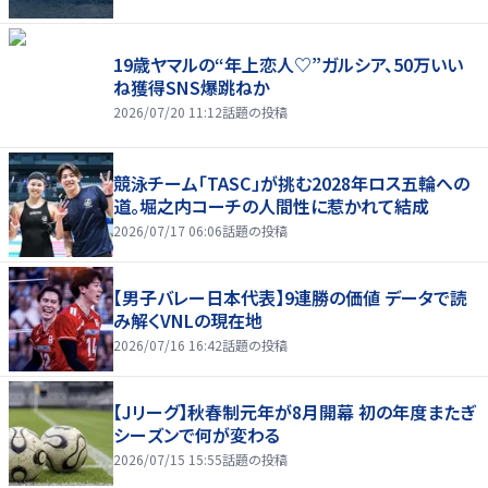
19歳ヤマルの“年上恋人♡”ガルシア、50万いい
ね獲得SNS爆跳ねか
2026/07/20 11:12
話題の投稿
競泳チーム「TASC」が挑む2028年ロス五輪への
道。堀之内コーチの人間性に惹かれて結成
2026/07/17 06:06
話題の投稿
【男子バレー日本代表】9連勝の価値 データで読
み解くVNLの現在地
2026/07/16 16:42
話題の投稿
【Jリーグ】秋春制元年が8月開幕 初の年度またぎ
シーズンで何が変わる
2026/07/15 15:55
話題の投稿