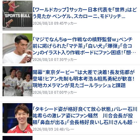
【ワールドカップ】サッカー日本代表を「世界」はど
う見たか ベンゲル、スカローニ、モドリッチ...
2026/08/10 09:45
サッカー
｢マジでなんちゅー作戦なの槙野監督w｣ベンチ
前に掲げられた｢マテ茶｣｢白い犬｣｢爆弾｣｢合コ
ン｣のイラスト入り作戦ボードにファン困惑！｢想像
よりデカくて吹いた｣
2026/08/10 07:30
サッカー
開幕“東京ダービー”は大差で決着！長友佑都が
登場！ヒアン先制も明本考浩＆相馬勇紀が歓喜！
現地カメラマンが見たゴールラッシュと課題
2026/08/10 07:00
サッカー
「タキシード姿が格好良くて放心状態」バレー石川
祐希らの激レア姿にファン騒然 川合会長が投
稿「鼻血が出る」「会長格好良いし石川さんも超格
好いい」
2026/08/09 16:48
バレー