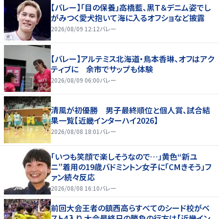
【バレー】「目の保養」高橋藍、黒Ｔ＆デニム姿でし
がみつく愛犬抱いて海に入るオフショなど披露
2026/08/09 12:12
バレー
【バレー】アルテミス北海道・鳥本香琳、オフはアク
ティブに 余市でサップも体験
2026/08/09 06:00
バレー
清風が初優勝 男子最終順位と個人賞、試合結
果一覧【近畿インターハイ2026】
2026/08/08 18:01
バレー
「いつも笑顔で楽しそうなので…」黄色“新ユ
ニ”着用の19歳バドミントン女子に「CMきそう」フ
ァン続々反応
2026/08/08 16:10
バレー
前回大会王者の鎮西高らすべてのシード校がベ
スト4入り 大会最終日の勝負の行方は【近畿イン