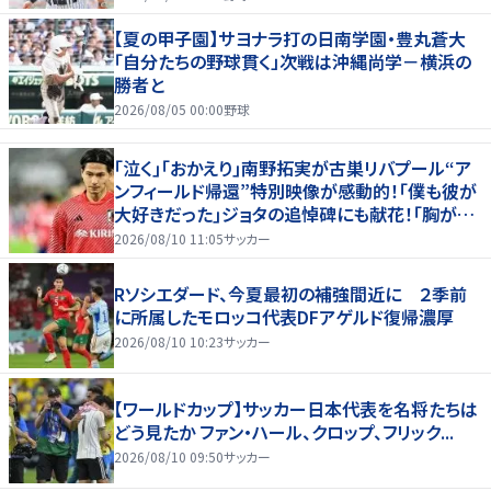
【夏の甲子園】サヨナラ打の日南学園・豊丸蒼大
「自分たちの野球貫く」次戦は沖縄尚学－横浜の
勝者と
2026/08/05 00:00
野球
｢泣く｣｢おかえり｣南野拓実が古巣リバプール“ア
ンフィールド帰還”特別映像が感動的！｢僕も彼が
大好きだった｣ジョタの追悼碑にも献花！｢胸が熱
くなります…｣
2026/08/10 11:05
サッカー
Rソシエダード、今夏最初の補強間近に ２季前
に所属したモロッコ代表DFアゲルド復帰濃厚
2026/08/10 10:23
サッカー
【ワールドカップ】サッカー日本代表を名将たちは
どう見たか ファン・ハール、クロップ、フリック...
2026/08/10 09:50
サッカー