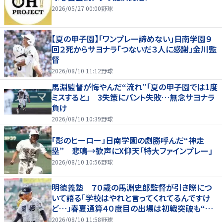
2026/05/27 00:00
野球
【夏の甲子園】「ワンプレー諦めない」日南学園９
回２死からサヨナラ「つないだ３人に感謝」金川監
督
2026/08/10 11:12
野球
馬淵監督が悔やんだ“流れ”「夏の甲子園では1度
ミスすると」 3失策にバント失敗…無念サヨナラ
負け
2026/08/10 10:39
野球
「影のヒーロー」日南学園の劇勝呼んだ“神走
塁” 悲鳴→歓声にX仰天「特大ファインプレー」
2026/08/10 10:56
野球
明徳義塾 ７０歳の馬淵史郎監督が引き際につ
いて語る「学校はやれと言ってくれてるんですけ
ど…」春夏通算４０度目の出場は初戦突破も“馬
淵節”炸裂
2026/08/10 11:58
野球