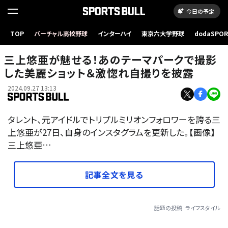
今日の予定
TOP
バーチャル高校野球
インターハイ
東京六大学野球
dodaSPO
（新しいタブ
三上悠亜が魅せる！あのテーマパークで撮影
した美麗ショット＆激惚れ自撮りを披露
2024.09.27 13:13
タレント、元アイドルでトリプルミリオンフォロワーを誇る三
上悠亜が27日、自身のインスタグラムを更新した。【画像】
三上悠亜…
記事全文を見る
話題の投稿
ライフスタイル