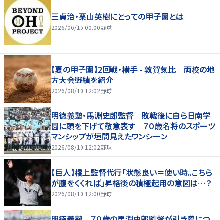
王貞治・栗山英樹にとっての甲子園とは
2026/06/15 00:00
野球
【夏の甲子園】2回戦・横手 - 敦賀気比 両校の地
方大会戦績を紹介
2026/08/10 12:02
野球
明徳義塾・馬淵史郎監督 敗戦後に自ら日南学
園に頭を下げて敬意表す ７０歳名将のスポーツ
マンシップが垣間見えたワンシーン
2026/08/10 12:02
野球
【巨人】橋上監督代行「状態良い＝使い時。こちら
が腹をくくれば」昇格後の積極起用の意図は…？
2026/08/10 12:00
野球
明徳義塾 ７０歳の馬淵史郎監督が引き際につ