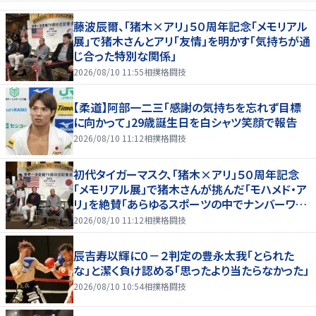
藤波辰爾、「猪木×アリ」５０周年記念「メモリアル
展」で猪木さんとアリ「友情」を明かす「気持ちが通
じ合った特別な関係」
2026/08/10 11:55
相撲格闘技
【柔道】阿部一二三「感謝の気持ちを忘れず目標
に向かって」29歳誕生日を白シャツ笑顔で報告
2026/08/10 11:12
相撲格闘技
初代タイガーマスク、「猪木×アリ」５０周年記念
「メモリアル展」で猪木さんが挑んだ「モハメド・ア
リ」を絶賛「あらゆるスポーツの中でナンバーワン
の存在」
2026/08/10 11:12
相撲格闘技
辰吉寿以輝に０－２判定の豊永太我「とられた
な」と潔く負け認める「思ったより当たらなかった」
2026/08/10 10:54
相撲格闘技