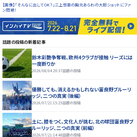
【画像】「そんなに出してOK？」三上悠亜の胸元あらわの大胆ショットにファ
ン悶絶！
話題の投稿
の新着記事
鈴木彩艶争奪戦、欧州4クラブが接触 リーズには
一度断りか
2026/08/04 20:37
話題の投稿
優勝しても、消えるかもしれない――富良野ブルーリ
ッジ、二つの真実（後編）
2026/07/21 15:25
話題の投稿
土に、膝をつく。文化人が挑む、北の球団――富良野ブ
ルーリッジ、二つの真実（前編）
2026/07/21 14:48
話題の投稿