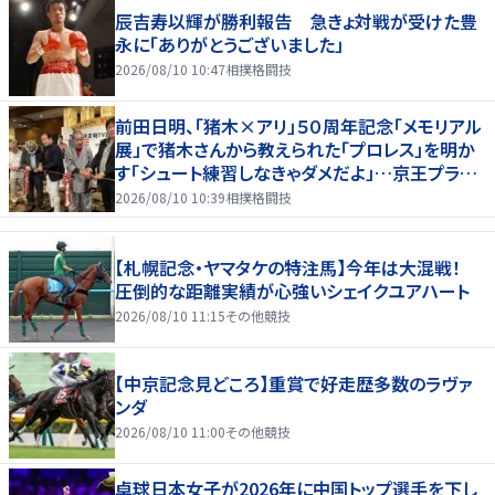
辰吉寿以輝が勝利報告 急きょ対戦が受けた豊
永に「ありがとうございました」
2026/08/10 10:47
相撲格闘技
前田日明、「猪木×アリ」５０周年記念「メモリアル
展」で猪木さんから教えられた「プロレス」を明か
す「シュート練習しなきゃダメだよ」…京王プラザ
ホテルで３１日まで
2026/08/10 10:39
相撲格闘技
【札幌記念・ヤマタケの特注馬】今年は大混戦！
圧倒的な距離実績が心強いシェイクユアハート
2026/08/10 11:15
その他競技
【中京記念見どころ】重賞で好走歴多数のラヴァ
ンダ
2026/08/10 11:00
その他競技
卓球日本女子が2026年に中国トップ選手を下し