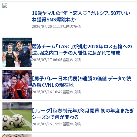
19歳ヤマルの“年上恋人♡”ガルシア、50万いい
ね獲得SNS爆跳ねか
2026/07/20 11:12
話題の投稿
競泳チーム「TASC」が挑む2028年ロス五輪への
道。堀之内コーチの人間性に惹かれて結成
2026/07/17 06:06
話題の投稿
【男子バレー日本代表】9連勝の価値 データで読
み解くVNLの現在地
2026/07/16 16:42
話題の投稿
【Jリーグ】秋春制元年が8月開幕 初の年度またぎ
シーズンで何が変わる
2026/07/15 15:55
話題の投稿