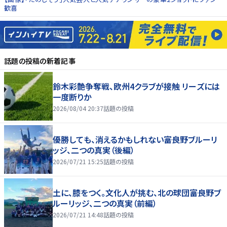
歓喜
話題の投稿
の新着記事
鈴木彩艶争奪戦、欧州4クラブが接触 リーズには
一度断りか
2026/08/04 20:37
話題の投稿
優勝しても、消えるかもしれない――富良野ブルーリ
ッジ、二つの真実（後編）
2026/07/21 15:25
話題の投稿
土に、膝をつく。文化人が挑む、北の球団――富良野ブ
ルーリッジ、二つの真実（前編）
2026/07/21 14:48
話題の投稿