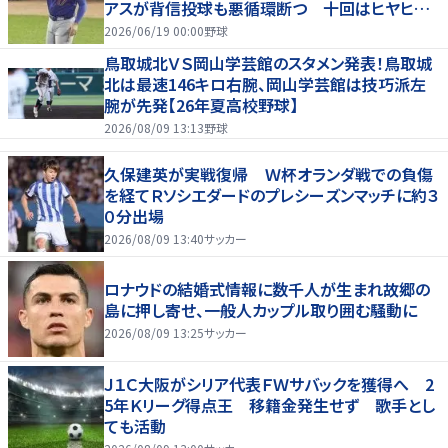
アスが背信投球も悪循環断つ 十回はヒヤヒヤ
もリード守る
2026/06/19 00:00
野球
鳥取城北ＶＳ岡山学芸館のスタメン発表！鳥取城
北は最速146キロ右腕、岡山学芸館は技巧派左
腕が先発【26年夏高校野球】
2026/08/09 13:13
野球
久保建英が実戦復帰 Ｗ杯オランダ戦での負傷
を経てＲソシエダードのプレシーズンマッチに約３
０分出場
2026/08/09 13:40
サッカー
ロナウドの結婚式情報に数千人が生まれ故郷の
島に押し寄せ、一般人カップル取り囲む騒動に
2026/08/09 13:25
サッカー
Ｊ１Ｃ大阪がシリア代表ＦＷサバックを獲得へ 2
5年Ｋリーグ得点王 移籍金発生せず 歌手とし
ても活動