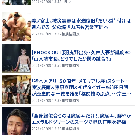
2026/08/09 13:53
ゴルフ
義ノ富士、被災実家は水道復旧「だいぶ片付けは
進んでる」父の焼き肉店も営業再開へ
2026/08/09 15:22
相撲格闘技
【KNOCK OUT】羽曳野出身・久井大夢が凱旋KO
「山入端市長、どうでしたか僕の試合？」
2026/08/09 13:52
相撲格闘技
「猪木×アリ」５０周年「メモリアル展」スタート…
藤波辰爾＆藤原喜明＆初代タイガー＆前田日明
が歴史的な一戦を語る「格闘技の原点」…京王プ
ラザホテルで３１日まで
2026/08/09 12:38
相撲格闘技
「全身緑似合うのは魔裟斗だけ！」魔裟斗、鮮やか
エメラルドグリーンのスーツで野杁正明を祝福
2026/08/09 12:29
相撲格闘技