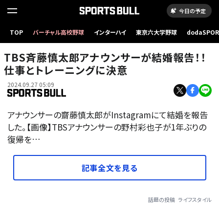
今日の予定
TOP
バーチャル高校野球
インターハイ
東京六大学野球
dodaSPO
（新しいタブ
TBS斉藤慎太郎アナウンサーが結婚報告！！
仕事とトレーニングに決意
2024.09.27 05:09
アナウンサーの齋藤慎太郎がInstagramにて結婚を報告
した。【画像】TBSアナウンサーの野村彩也子が1年ぶりの
復帰を…
記事全文を見る
話題の投稿
ライフスタイル