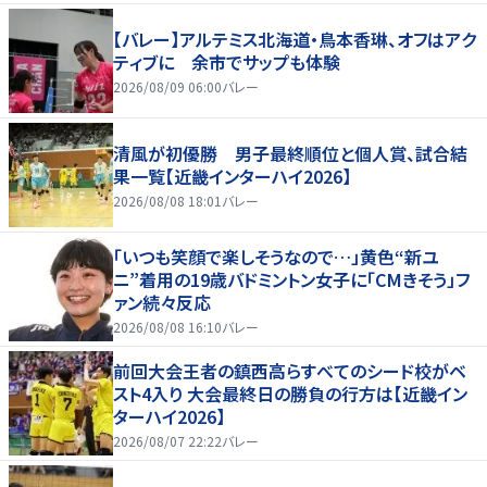
【バレー】アルテミス北海道・鳥本香琳、オフはアク
ティブに 余市でサップも体験
2026/08/09 06:00
バレー
清風が初優勝 男子最終順位と個人賞、試合結
果一覧【近畿インターハイ2026】
2026/08/08 18:01
バレー
「いつも笑顔で楽しそうなので…」黄色“新ユ
ニ”着用の19歳バドミントン女子に「CMきそう」フ
ァン続々反応
2026/08/08 16:10
バレー
前回大会王者の鎮西高らすべてのシード校がベ
スト4入り 大会最終日の勝負の行方は【近畿イン
ターハイ2026】
2026/08/07 22:22
バレー