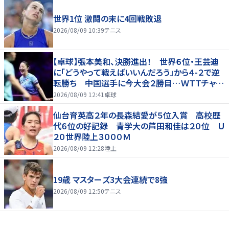
世界1位 激闘の末に4回戦敗退
2026/08/09 10:39
テニス
【卓球】張本美和、決勝進出！ 世界６位・王芸迪
に「どうやって戦えばいいんだろう」から４-２で逆
転勝ち 中国選手に今大会２勝目…ＷＴＴチャン
ピオンズ横浜
2026/08/09 12:41
卓球
仙台育英高２年の長森結愛が５位入賞 高校歴
代６位の好記録 青学大の芦田和佳は２０位 Ｕ
２０世界陸上３０００Ｍ
2026/08/09 12:28
陸上
19歳 マスターズ3大会連続で8強
2026/08/09 12:50
テニス