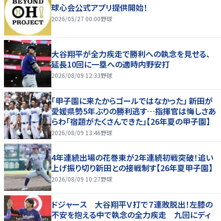
球心会公式アプリ提供開始！
2026/05/27 00:00
野球
大谷翔平が全力疾走で勝利への執念を見せる、
延長10回に一塁への適時内野安打
2026/08/09 12:33
野球
「甲子園に来たからゴールではなかった」 新田が
愛媛県勢5年ぶりの勝利逃す…指揮官は悔しさあ
らわ「宿題がたくさんできた」【26年夏の甲子園】
2026/08/09 13:46
野球
4年連続出場の花巻東が2年連続初戦突破！追い
上げ振り切り新田との接戦制す【26年夏甲子園】
2026/08/09 10:27
野球
ドジャース 大谷翔平Ｖ打で７連敗脱出！左膝の
不安を抱える中で執念の全力疾走 九回にディ