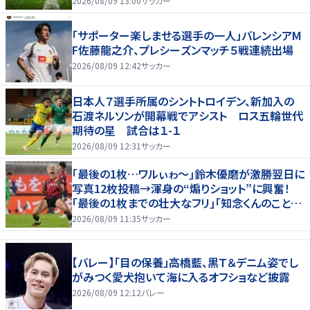
2026/08/09 13:00
サッカー
「サポーター楽しませる選手の一人」バレンシアM
F佐藤龍之介、プレシーズンマッチ５戦連続出場
2026/08/09 12:42
サッカー
日本人７選手所属のシントトロイデン、新加入の
石渡ネルソンが開幕戦でアシスト ロス五輪世代
期待の星 試合は１-１
2026/08/09 12:31
サッカー
｢最後の1枚…ワルぃゎ〜｣鈴木優磨が激勝翌日に
写真12枚投稿→渾身の“煽りショット”に興奮！
｢最後の1枚までの壮大なフリ｣｢知念くんのことど
んだけ好きなんよｗ｣
2026/08/09 11:35
サッカー
【バレー】「目の保養」高橋藍、黒Ｔ＆デニム姿でし
がみつく愛犬抱いて海に入るオフショなど披露
2026/08/09 12:12
バレー