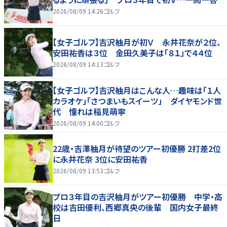
2026/08/09 14:26
ゴルフ
【女子ゴルフ】吉沢柚月が初Ｖ 永井花奈が２位、
安田祐香は３位 金田久美子は「８１」で４４位
2026/08/09 14:13
ゴルフ
【女子ゴルフ】吉沢柚月はこんな人…趣味は「１人
カラオケ」「さつまいもスイーツ」 ダイヤモンド世
代 憧れは稲見萌寧
2026/08/09 14:00
ゴルフ
22歳・吉澤柚月が待望のツアー初優勝 2打差2位
に永井花奈 3位に安田祐香
2026/08/09 13:53
ゴルフ
プロ３年目の吉沢柚月がツアー初優勝 中学・高
校は吉田優利、西郷真央の後輩 国内女子最終
日