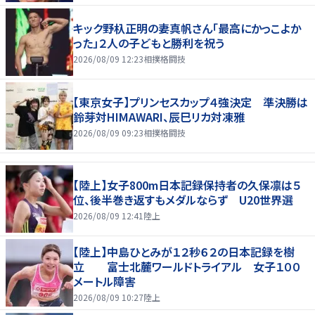
キック野杁正明の妻真帆さん「最高にかっこよか
った」２人の子どもと勝利を祝う
2026/08/09 12:23
相撲格闘技
【東京女子】プリンセスカップ４強決定 準決勝は
鈴芽対HIMAWARI、辰巳リカ対凍雅
2026/08/09 09:23
相撲格闘技
【陸上】女子800m日本記録保持者の久保凛は５
位、後半巻き返すもメダルならず U20世界選
2026/08/09 12:41
陸上
【陸上】中島ひとみが１２秒６２の日本記録を樹
立 富士北麓ワールドトライアル 女子１００
メートル障害
2026/08/09 10:27
陸上