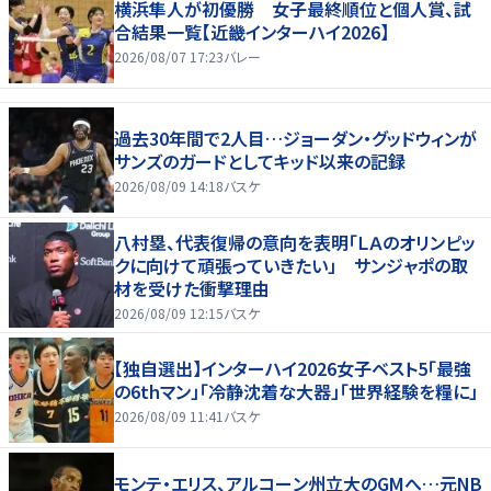
横浜隼人が初優勝 女子最終順位と個人賞、試
合結果一覧【近畿インターハイ2026】
2026/08/07 17:23
バレー
過去30年間で2人目…ジョーダン・グッドウィンが
サンズのガードとしてキッド以来の記録
2026/08/09 14:18
バスケ
八村塁、代表復帰の意向を表明「ＬＡのオリンピッ
クに向けて頑張っていきたい」 サンジャポの取
材を受けた衝撃理由
2026/08/09 12:15
バスケ
【独自選出】インターハイ2026女子ベスト5「最強
の6thマン」「冷静沈着な大器」「世界経験を糧に」
2026/08/09 11:41
バスケ
モンテ・エリス、アルコーン州立大のGMへ…元NB