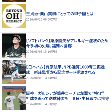
王貞治・栗山英樹にとっての甲子園とは
2026/06/15 00:00
野球
【ソフトバンク】栗原陵矢がアレルギー症状のため
今季初の欠場、福岡へ帰郷
2026/08/09 15:10
野球
【日本ハム】有原航平、NPB通算1000奪三振達
成 新庄監督から記念ボード手渡される
2026/08/09 14:54
野球
阪神 ガルシアが筒井コーチと左翼で“特守”
打球を追って送球練習も ８日・中日戦では拙守
2026/08/09 14:53
野球