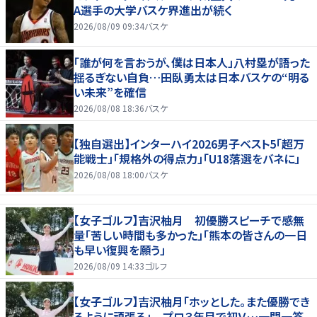
A選手の大学バスケ界進出が続く
2026/08/09 09:34
バスケ
「誰が何を言おうが、僕は日本人」八村塁が語った
揺るぎない自負…田臥勇太は日本バスケの“明る
い未来”を確信
2026/08/08 18:36
バスケ
【独自選出】インターハイ2026男子ベスト5「超万
能戦士」「規格外の得点力」「U18落選をバネに」
2026/08/08 18:00
バスケ
【女子ゴルフ】吉沢柚月 初優勝スピーチで感無
量「苦しい時間も多かった」「熊本の皆さんの一日
も早い復興を願う」
2026/08/09 14:33
ゴルフ
【女子ゴルフ】吉沢柚月「ホッとした。また優勝でき
るように頑張る」 プロ３年目で初Ｖ…一問一答