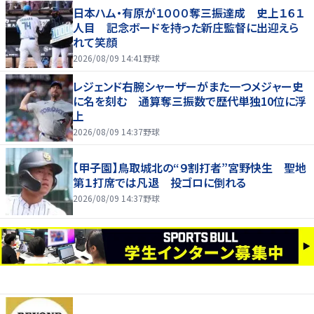
日本ハム・有原が１０００奪三振達成 史上１６１
人目 記念ボードを持った新庄監督に出迎えら
れて笑顔
2026/08/09 14:41
野球
レジェンド右腕シャーザーがまた一つメジャー史
に名を刻む 通算奪三振数で歴代単独10位に浮
上
2026/08/09 14:37
野球
【甲子園】鳥取城北の“９割打者”宮野快生 聖地
第１打席では凡退 投ゴロに倒れる
2026/08/09 14:37
野球