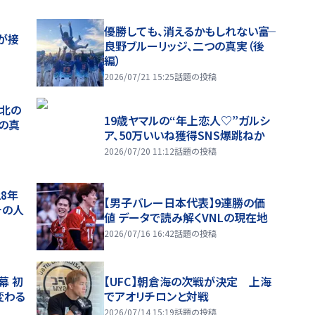
優勝しても、消えるかもしれない――富
が接
良野ブルーリッジ、二つの真実（後
編）
2026/07/21 15:25
話題の投稿
、北の
19歳ヤマルの“年上恋人♡”ガルシ
つの真
ア、50万いいね獲得SNS爆跳ねか
2026/07/20 11:12
話題の投稿
28年
【男子バレー日本代表】9連勝の価
チの人
値 データで読み解くVNLの現在地
2026/07/16 16:42
話題の投稿
幕 初
【UFC】朝倉海の次戦が決定 上海
変わる
でアオリチロンと対戦
2026/07/14 15:19
話題の投稿