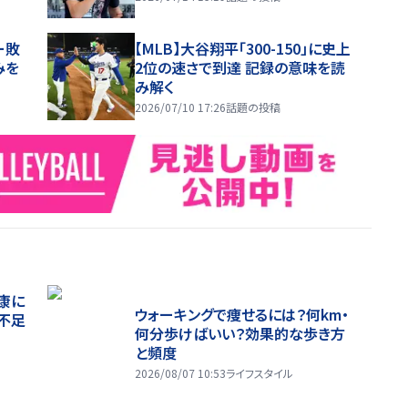
ー敗
【MLB】大谷翔平「300-150」に史上
みを
2位の速さで到達 記録の意味を読
み解く
2026/07/10 17:26
話題の投稿
康に
ウォーキングで痩せるには？何km・
不足
何分歩けばいい？効果的な歩き方
と頻度
2026/08/07 10:53
ライフスタイル