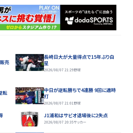
長崎日大が大量得点で15年ぶり白
般販売
星
2026/08/07 21:29
野球
中日が逆転勝ちで4連勝 9回に適時
逆転
打
2026/08/07 21:01
野球
得
J1浦和はサビオ退場後に2失点
2026/08/07 20:35
サッカー