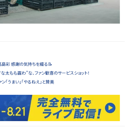
高島彩 感謝の気持ちを綴る📝
アな太もも露わ”な、ファン歓喜のサービスショット！
ン「うまい」「やるねえ」と賛美