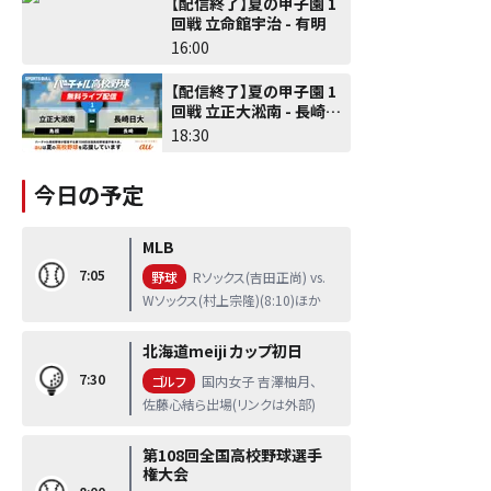
【配信終了】夏の甲子園 1
回戦 立命館宇治 - 有明
16:00
【配信終了】夏の甲子園 1
回戦 立正大淞南 - 長崎日
大
18:30
今日の予定
MLB
7:05
野球
Rソックス(吉田正尚) vs.
Wソックス(村上宗隆)(8:10)ほか
北海道meiji カップ初日
7:30
ゴルフ
国内女子 吉澤柚月、
佐藤心結ら出場(リンクは外部)
第108回全国高校野球選手
権大会