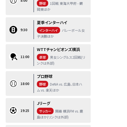
8:00
野球
1回戦 東海大甲府 - 鶴
岡東ほか
夏季インターハイ
9:30
インターハイ
バレーボール女
子決勝ほか
WTTチャンピオンズ横浜
11:00
卓球
男女シングルス2回戦(リ
ンクは外部)
プロ野球
18:00
野球
DeNA vs. 広島、日本ハ
ム vs. 楽天ほか
Jリーグ
19:25
サッカー
開幕 横浜FM vs. 鹿
島ほか(リンクは外部)