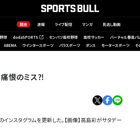
競技
速報
ライブ配信
マンガ
見逃し動画
野球
dodaSPORTS
センバツ高校野球
高校サッカー
バーチャル春高バ
（新しいタブで開く）
ABEMA
ウインタースポーツ
パラスポーツ
ダンス
モータースポーツ
そ
が痛恨のミス⁈
のインスタグラムを更新した。【画像】高島彩がサタデー