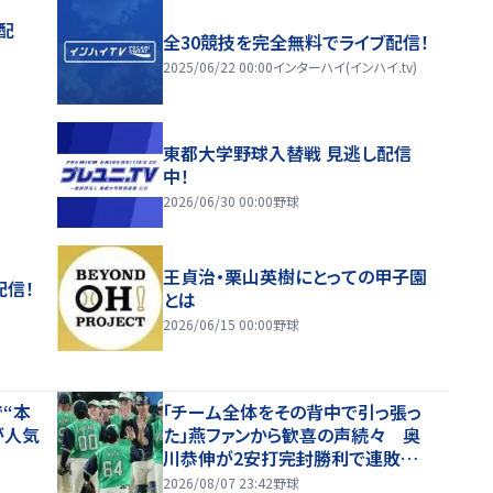
配
全30競技を完全無料でライブ配信！
2025/06/22 00:00
インターハイ(インハイ.tv)
東都大学野球入替戦 見逃し配信
中！
2026/06/30 00:00
野球
王貞治・栗山英樹にとっての甲子園
配信！
とは
2026/06/15 00:00
野球
“本
「チーム全体をその背中で引っ張っ
が人気
た」燕ファンから歓喜の声続々 奥
川恭伸が2安打完封勝利で連敗スト
ップ「まさに頼れるエースの仕事！」
2026/08/07 23:42
野球