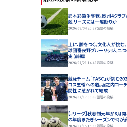
鈴木彩艶争奪戦、欧州4クラブ
触 リーズには一度断りか
2026/08/04 20:37
話題の投稿
土に、膝をつく。文化人が挑む
球団――富良野ブルーリッジ、二
実（前編）
2026/07/21 14:48
話題の投稿
競泳チーム「TASC」が挑む20
ロス五輪への道。堀之内コー
間性に惹かれて結成
2026/07/17 06:06
話題の投稿
【Jリーグ】秋春制元年が8月開
の年度またぎシーズンで何が
2026/07/15 15:55
話題の投稿