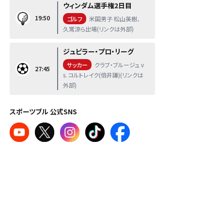
ウィンダム選手権2日目
19:50
ゴルフ
米国男子 松山英樹、
久常涼ら出場(リンクは外部)
ジュピラー・プロ・リーグ
サッカー
クラブ・ブルージュ v
27:45
s. コルトレイク(倍井謙)(リンクは
外部)
スポーツブル 公式SNS