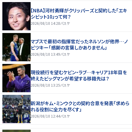
【NBA】河村勇輝がクリッパーズと契約した「エキ
シビット10」って何？
2026/08/10 14:28
バスケ
マブスで最初の指揮官だったネルソンが他界…ノ
ビツキー「感謝の言葉しかありません」
2026/08/10 13:49
バスケ
現役続行を望むケビン・ラブ…キャリア18年目を
終えたビッグマンが希望する移籍先は？
2026/08/10 13:25
バスケ
新潟がキム・ミンウクとの契約合意を発表「求めら
れる役割に全力を尽くす」
2026/08/10 12:44
バスケ