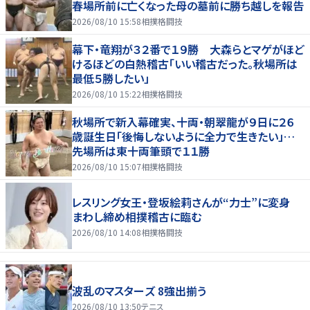
春場所前に亡くなった母の墓前に勝ち越しを報告
2026/08/10 15:58
相撲格闘技
幕下・竜翔が３２番で１９勝 大森らとマゲがほど
けるほどの白熱稽古「いい稽古だった。秋場所は
最低５勝したい」
2026/08/10 15:22
相撲格闘技
秋場所で新入幕確実、十両・朝翠龍が９日に２６
歳誕生日「後悔しないように全力で生きたい」…
先場所は東十両筆頭で１１勝
2026/08/10 15:07
相撲格闘技
レスリング女王・登坂絵莉さんが“力士”に変身
まわし締め相撲稽古に臨む
2026/08/10 14:08
相撲格闘技
波乱のマスターズ 8強出揃う
2026/08/10 13:50
テニス