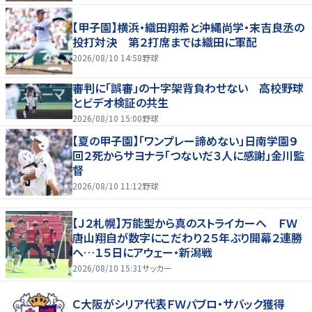
【甲子園】横浜・織田翔希と沖縄尚学・末吉良丞の
投打対決 第２打席までは織田に軍配
2026/08/10 14:58
野球
審判に「誤審」の十字架背負わせない 高校野球
とビデオ検証の共生
2026/08/10 15:00
野球
【夏の甲子園】「ワンプレー諦めない」日南学園９
回２死からサヨナラ「つないだ３人に感謝」金川監
督
2026/08/10 11:12
野球
【Ｊ２札幌】万能型から真のストライカーへ ＦＷ
唐山翔自が数字にこだわり２５年ぶり開幕２連勝
へ…１５日にアウェー・新潟戦
2026/08/10 15:31
サッカー
Ｃ大阪がシリア代表ＦＷパブロ・サバック獲得