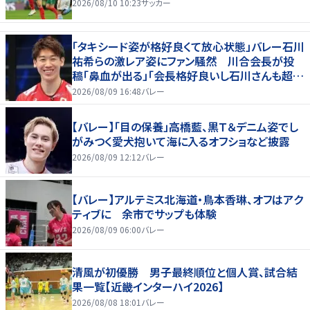
2026/08/10 10:23
サッカー
「タキシード姿が格好良くて放心状態」バレー石川
祐希らの激レア姿にファン騒然 川合会長が投
稿「鼻血が出る」「会長格好良いし石川さんも超格
好いい」
2026/08/09 16:48
バレー
【バレー】「目の保養」高橋藍、黒Ｔ＆デニム姿でし
がみつく愛犬抱いて海に入るオフショなど披露
2026/08/09 12:12
バレー
【バレー】アルテミス北海道・鳥本香琳、オフはアク
ティブに 余市でサップも体験
2026/08/09 06:00
バレー
清風が初優勝 男子最終順位と個人賞、試合結
果一覧【近畿インターハイ2026】
2026/08/08 18:01
バレー