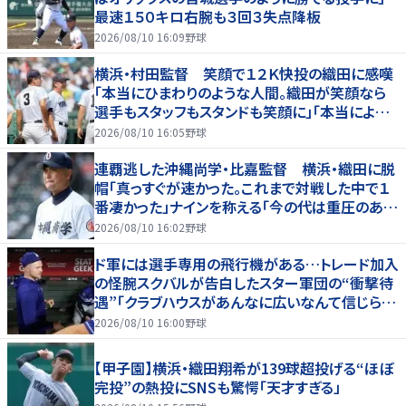
最速１５０キロ右腕も３回３失点降板
2026/08/10 16:09
野球
横浜・村田監督 笑顔で１２Ｋ快投の織田に感嘆
「本当にひまわりのような人間。織田が笑顔なら
選手もスタッフもスタンドも笑顔に」「本当によく
投げてくれた」
2026/08/10 16:05
野球
連覇逃した沖縄尚学・比嘉監督 横浜・織田に脱
帽「真っすぐが速かった。これまで対戦した中で１
番凄かった」ナインを称える「今の代は重圧のある
中でよく甲子園に帰ってきた」
2026/08/10 16:02
野球
ド軍には選手専用の飛行機がある…トレード加入
の怪腕スクバルが告白したスター軍団の“衝撃待
遇”「クラブハウスがあんなに広いなんて信じられ
ない」
2026/08/10 16:00
野球
【甲子園】横浜・織田翔希が139球超投げる“ほぼ
完投”の熱投にSNSも驚愕「天才すぎる」