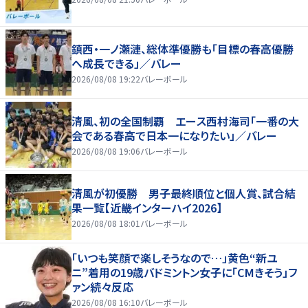
鎮西・一ノ瀬漣、総体準優勝も「目標の春高優勝
へ成長できる」／バレー
2026/08/08 19:22
バレーボール
清風、初の全国制覇 エース西村海司「一番の大
会である春高で日本一になりたい」／バレー
2026/08/08 19:06
バレーボール
清風が初優勝 男子最終順位と個人賞、試合結
果一覧【近畿インターハイ2026】
2026/08/08 18:01
バレーボール
「いつも笑顔で楽しそうなので…」黄色“新ユ
ニ”着用の19歳バドミントン女子に「CMきそう」フ
ァン続々反応
2026/08/08 16:10
バレーボール