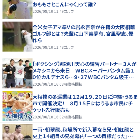
おももさとこんにゃく」って誰？
2026/08/10 11:49
ゴルフ
全米女子アマ準Ｖの岩永杏奈が在籍の大阪桐蔭
ゴルフ部とは？先輩に山下美夢有、宮里聖志、優
作ら
2026/08/10 11:48
ゴルフ
【ボクシング】那須川天心の練習パートナー３人が
メキシコから来日 ＷＢＣスーパーバンタム級１
０位カルデナスら…９・２７ＷＢＣバンタム級王者・
井上拓真と再戦
2026/08/10 16:08
相撲格闘技
大相撲の冬巡業は１２月１９、２０日に沖縄・うるま
市で開催決定！ ８月１５日にはうるま市民にチ
ケット先行販売も
2026/08/10 16:02
相撲格闘技
十両・朝翠龍、秋場所で新入幕なら兄・朝紅龍と
史上１４組目の兄弟幕内「一つの目標だった」…