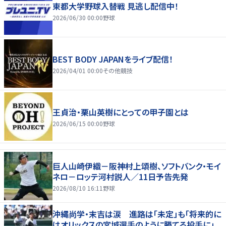
東都大学野球入替戦 見逃し配信中！
2026/06/30 00:00
野球
BEST BODY JAPANをライブ配信！
2026/04/01 00:00
その他競技
王貞治・栗山英樹にとっての甲子園とは
2026/06/15 00:00
野球
巨人山崎伊織－阪神村上頌樹、ソフトバンク・モイ
ネロ－ロッテ河村説人／11日予告先発
2026/08/10 16:11
野球
沖縄尚学・末吉は涙 進路は「未定」も「将来的に
はオリックスの宮城選手のように勝てる投手に」