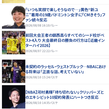
「いつも笑顔で楽しそうなので…」黄色“新ユ
ニ”着用の19歳バドミントン女子に「CMきそう」フ
ァン続々反応
2026/08/08 16:10
バレー
前回大会王者の鎮西高らすべてのシード校がベ
スト4入り 大会最終日の勝負の行方は【近畿イン
ターハイ2026】
2026/08/07 22:22
バレー
未契約のラッセル・ウェストブルック…NBAにおけ
る将来は「正直な話、考えていない」
2026/08/10 15:24
バスケ
【NBA】河村勇輝「待ち切れない」クリッパーズと
のエキシビット10契約発表にハートつき反応
2026/08/10 14:35
バスケ