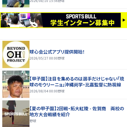
2026/08/10 15:56
野球
球心会公式アプリ提供開始！
2026/05/27 00:00
野球
【甲子園】注目を集めるのは選手だけじゃない「琉
球のモウリーニョ」沖縄尚学・比嘉監督に熱視線
2026/08/04 00:00
野球
【夏の甲子園】2回戦・拓大紅陵 - 佐賀商 両校の
地方大会戦績を紹介
野球