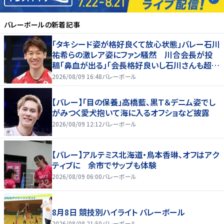
バレーボール
の新着記事
「タキシード姿が格好良くて放心状態」バレー石川
祐希らの激レア姿にファン騒然 川合会長が投
稿「鼻血が出る」「会長格好良いし石川さんも超格
好いい」
2026/08/09 16:48
バレーボール
【バレー】「目の保養」高橋藍、黒Ｔ＆デニム姿でし
がみつく愛犬抱いて海に入るオフショなど披露
2026/08/09 12:12
バレーボール
【バレー】アルテミス北海道・鳥本香琳、オフはアク
ティブに 余市でサップも体験
2026/08/09 06:00
バレーボール
8月8日 競技別ハイライト バレーボール
2026/08/08 21:50
バレーボール