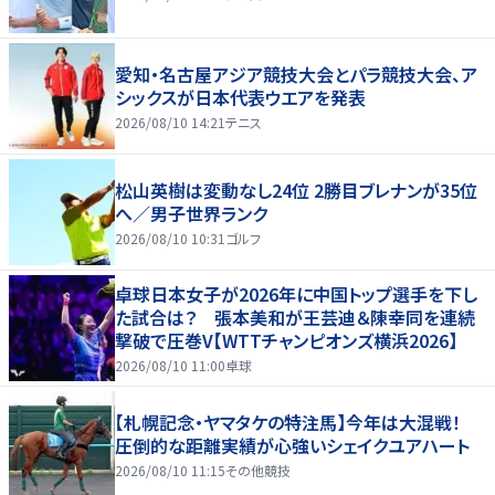
愛知・名古屋アジア競技大会とパラ競技大会、ア
シックスが日本代表ウエアを発表
2026/08/10 14:21
テニス
松山英樹は変動なし24位 2勝目ブレナンが35位
へ／男子世界ランク
2026/08/10 10:31
ゴルフ
卓球日本女子が2026年に中国トップ選手を下し
た試合は？ 張本美和が王芸迪＆陳幸同を連続
撃破で圧巻V【WTTチャンピオンズ横浜2026】
2026/08/10 11:00
卓球
【札幌記念・ヤマタケの特注馬】今年は大混戦！
圧倒的な距離実績が心強いシェイクユアハート
2026/08/10 11:15
その他競技