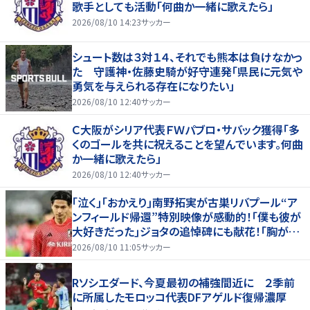
歌手としても活動「何曲か一緒に歌えたら」
2026/08/10 14:23
サッカー
シュート数は３対１４、それでも熊本は負けなかっ
た 守護神・佐藤史騎が好守連発「県民に元気や
勇気を与えられる存在になりたい」
2026/08/10 12:40
サッカー
Ｃ大阪がシリア代表ＦＷパブロ・サバック獲得「多
くのゴールを共に祝えることを望んでいます。何曲
か一緒に歌えたら」
2026/08/10 12:40
サッカー
｢泣く｣｢おかえり｣南野拓実が古巣リバプール“ア
ンフィールド帰還”特別映像が感動的！｢僕も彼が
大好きだった｣ジョタの追悼碑にも献花！｢胸が熱
くなります…｣
2026/08/10 11:05
サッカー
Rソシエダード、今夏最初の補強間近に ２季前
に所属したモロッコ代表DFアゲルド復帰濃厚