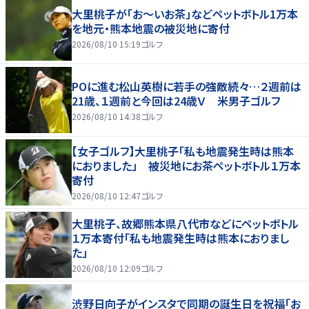
大里桃子が「お～いお茶」などペットボトル1万本
を地元・熊本地震の被災地に寄付
2026/08/10 15:19
ゴルフ
POに進む松山英樹に若手の強敵続々…２週前は
21歳、１週前と今回は24歳Ｖ 米男子ゴルフ
2026/08/10 14:38
ゴルフ
【女子ゴルフ】大里桃子「私も地震発生時は熊本
におりました」 被災地にお茶ペットボトル１万本
寄付
2026/08/10 12:47
ゴルフ
大里桃子、故郷熊本県八代市などにペットボトル
１万本寄付「私も地震発生時は熊本におりまし
た」
2026/08/10 12:09
ゴルフ
渋野日向子がインスタで同期の誕生日を祝福「お