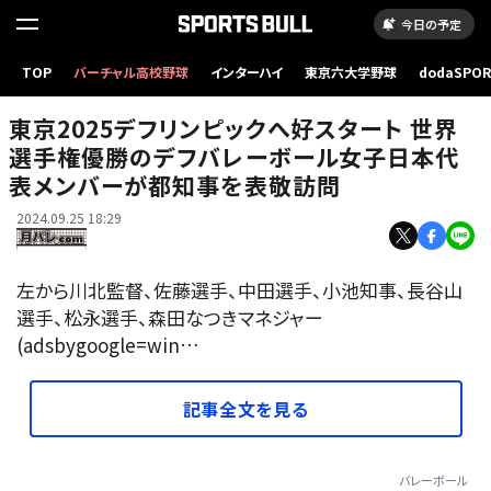
今日の予定
TOP
バーチャル高校野球
インターハイ
東京六大学野球
dodaSPO
（新しいタブ
東京2025デフリンピックへ好スタート 世界
選手権優勝のデフバレーボール女子日本代
表メンバーが都知事を表敬訪問
2024.09.25 18:29
左から川北監督、佐藤選手、中田選手、小池知事、長谷山
選手、松永選手、森田なつきマネジャー
(adsbygoogle=win…
記事全文を見る
バレーボール