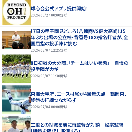
球心会公式アプリ提供開始！
2026/05/27 00:00
野球
【7日の甲子園見どころ】八幡商VS健大高崎！15
年ぶり出場の公立校・背番号18の指名打者が、全
国屈指の投手陣に挑む
2026/08/07 12:25
野球
8日初戦の大分商、「チームはいい状態」 自慢の
投手陣がカギ
2026/08/07 11:30
野球
東海大甲府、エース村尾が4回無失点 鶴岡東、
終盤の打線つながらず
2026/07/04 00:00
野球
三重との対戦を前に両監督が対談 松宗監督
「特徴を確認し準備する」