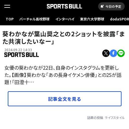
今日の予定
TOP
バーチャル高校野球
インターハイ
東京六大学野球
dodaSPO
（新しいタブ
葵わかなが葉山奨之との2ショットを披露「ま
た共演したいなー」
2024.09.22 14:33
女優の葵わかなが22日、自身のインスタグラムを更新し
た。【画像】葵わかな「あの長身イケメン俳優」との2Sが話
題！「田澄十…
記事全文を見る
話題の投稿
ライフスタイル