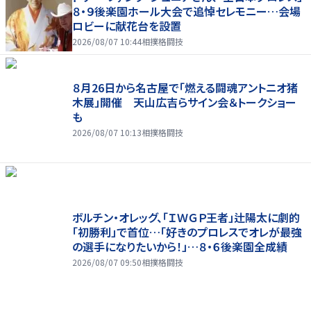
８・９後楽園ホール大会で追悼セレモニー…会場
ロビーに献花台を設置
2026/08/07 10:44
相撲格闘技
８月26日から名古屋で「燃える闘魂アントニオ猪
木展」開催 天山広吉らサイン会＆トークショー
も
2026/08/07 10:13
相撲格闘技
ボルチン・オレッグ、「ＩＷＧＰ王者」辻陽太に劇的
「初勝利」で首位…「好きのプロレスでオレが最強
の選手になりたいから！」…８・６後楽園全成績
2026/08/07 09:50
相撲格闘技