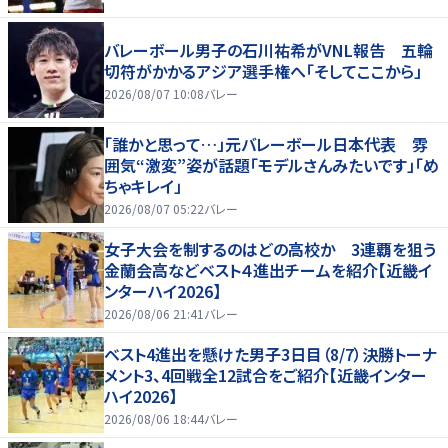
バレーボール男子の石川祐希がVNL報告 五輪
切符がかかるアジア選手権へ「そしてここから」
2026/08/07 10:08
バレー
「誰かと思って…」元バレーボール日本代表 雰
囲気“激変”姿が話題「モデルさんみたいです」「め
ちゃキレイ」
2026/08/07 05:22
バレー
女子大会を制するのはどの高校か 3連覇を狙う
金蘭会高などベスト４進出チームを紹介【近畿イ
ンターハイ2026】
2026/08/06 21:41
バレー
ベスト4進出を懸けた男子3日目（8/7）決勝トーナ
メント3、4回戦全12試合をご紹介【近畿インター
ハイ2026】
2026/08/06 18:44
バレー