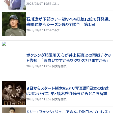
2026/08/07 10:59
ゴルフ
石川遼が下部ツアー初Ｖへ４打差12位で好発進、
来季昇格へシーズン残り７試合 第１日
2026/08/07 10:54
ゴルフ
ボクシング那須川天心が井上拓真との再戦チケッ
ト告知 「面白いですからワクワクさせますから」
2026/08/07 12:52
相撲格闘技
９日からスタート猪木VSアリ写真展「日本のお盆
はボンバイエ」弟・猪木啓介氏らがみどころ解説
2026/08/07 11:52
相撲格闘技
ドリー・ファンク・ジュニアさん、「全日本プロレス」