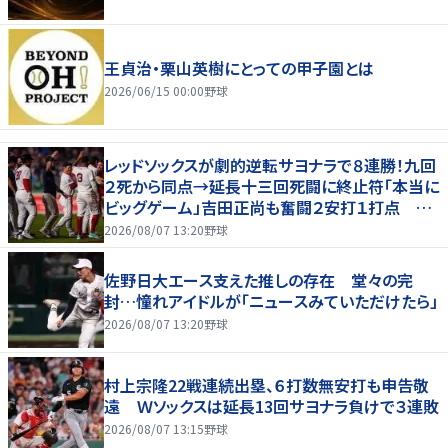
王貞治・栗山英樹にとっての甲子園とは
2026/06/15 00:00
野球
レッドソックスが劇的逆転サヨナラで８連勝！九回
２死から同点→延長十三回死闘に終止符「本当に
ビッグゲーム」吉田正尚も奮闘２安打１打点 本
拠地熱狂
2026/08/07 13:20
野球
佐野日大エース支えた推しの存在 堂々の完
封…憧れアイドルが「ニュースみていただけたら」
2026/08/07 13:20
野球
村上宗隆22戦連続出塁、６打数無安打も申告敬
遠 Ｗソックスは延長13回サヨナラ負けで３連敗
2026/08/07 13:15
野球