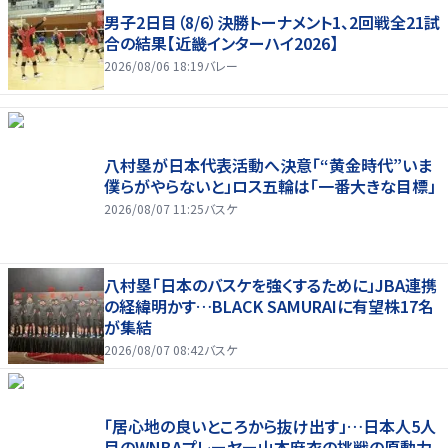
男子2日目（8/6）決勝トーナメント1、2回戦全21試
合の結果【近畿インターハイ2026】
2026/08/06 18:19
バレー
八村塁が日本代表活動へ決意「“黄金時代”いま
僕らがやらないと」ロス五輪は「一番大きな目標」
2026/08/07 11:25
バスケ
八村塁「日本のバスケを強くするために」JBA連携
の経緯明かす…BLACK SAMURAIに有望株17名
が集結
2026/08/07 08:42
バスケ
「居心地の良いところから抜け出す」…日本人5人
目のWNBAプレーヤー山本麻衣の挑戦の原動力