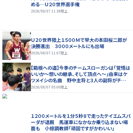
める…Ｕ２０世界選手権
2026/08/07 11:38
陸上
Ｕ２０世界陸上１５００Ｍで早大の本田桜二郎が
決勝進出 ３０００メートルにも出場
2026/08/07 11:07
陸上
【箱根への道】今季のチームスローガンは「覚悟は
いいか～想いの継承、そして頂点へ～」由来はケ
ツメイシの名曲 野中主将と３人の副将がチーム
を引っ張る…夏合宿特集第１弾、国学院大
2026/08/07 05:00
陸上
１２００メートルを１分５秒８で走ったテイエムスパ
ーダが退厩 馬運車になかなか乗り込まない場
面も 小椋調教師「頑固ですがかわいい」