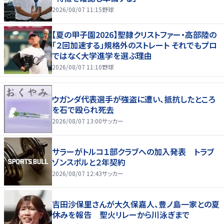
2026/08/07 11:15
野球
【夏の甲子園2026】聖隷クリストファー・高部陸の
「２回加速する」規格外のストレート それでもプロ
ではなく大学進学を選ぶ理由
2026/08/07 11:10
野球
ウガンダ代表選手が強盗に遭い、抵抗したところ
を石で殴られ死去
2026/08/07 13:00
サッカー
サラーがトルコ１部クラブへの加入発表 トラブ
ゾンスポルと２年契約
2026/08/07 12:43
サッカー
吉田沙保里さんが大久保嘉人、豊ノ島一家との夏
休みを報告 聖火リレーから川泳ぎまで