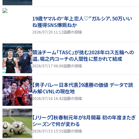
19歳ヤマルの“年上恋人♡”ガルシア、50万いい
ね獲得SNS爆跳ねか
2026/07/20 11:12
話題の投稿
競泳チーム「TASC」が挑む2028年ロス五輪への
道。堀之内コーチの人間性に惹かれて結成
2026/07/17 06:06
話題の投稿
【男子バレー日本代表】9連勝の価値 データで読
み解くVNLの現在地
2026/07/16 16:42
話題の投稿
【Jリーグ】秋春制元年が8月開幕 初の年度またぎ
シーズンで何が変わる
2026/07/15 15:55
話題の投稿