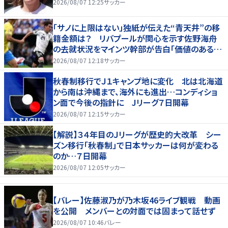
2026/08/07 12:25
サッカー
「サノに上限はない」独紙が伝えた“青天井”の移
籍金額は？ リバプールが関心を示す佐野海舟
の去就状況をマインツ幹部が告白「価値のあるも
のになる」
2026/08/07 12:18
サッカー
秋春制移行でＪ１キャンプ地に変化 北は北海道
から南は沖縄まで、海外にも進出…コンディショ
ン面で今後の指針に Jリーグ７日開幕
2026/08/07 12:15
サッカー
【解説】３４年目のＪリーグが歴史的大改革 シー
ズン移行「秋春制」で日本サッカーは何が変わる
のか…７日開幕
2026/08/07 12:05
サッカー
【バレー】佐藤淑乃が乃木坂46ライブ観戦 動画
を公開 メンバーとの対面では固まって話せず
2026/08/07 10:46
バレー