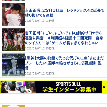
吉田正尚、２安打１打点 レッドソックスは延長で
粘り抜いて８連勝
2026/08/07 13:11
野球
吉田正尚「すごい、すごいですね」劇的サヨナラ８
連勝に興奮 ４時間超＆延長十三回死闘 自身
のタイムリーは「ゲームが長すぎて忘れちゃいまし
た」
2026/08/07 12:55
野球
【阪神】大勝の終盤で光った代打の１点「まだまだ
プレーしたい、選手の強さがさらに必要」藤川監
督
2026/08/07 12:42
野球