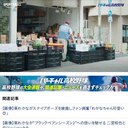
関連記事
【画像】葵わかながスナイプポーズを披露しファン興奮「わかなちゃん可愛い
😍」
【画像】葵わかなが”ブラックペアンシーズン2”への想いを馳せる 二宮和也と
のツーショットも