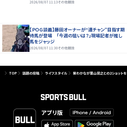
2026/08/07 11:13
その他競技
【ＰＯＧ談義】藤田オーナーが“連チャン”目指す期
待馬が登場 「今週の狙いは？」現場記者が推し
馬をジャッジ
2026/08/07 11:30
その他競技
TOP
話題の投稿
ライフスタイル
葵わかなが葉山奨之との2ショットを
アプリ版