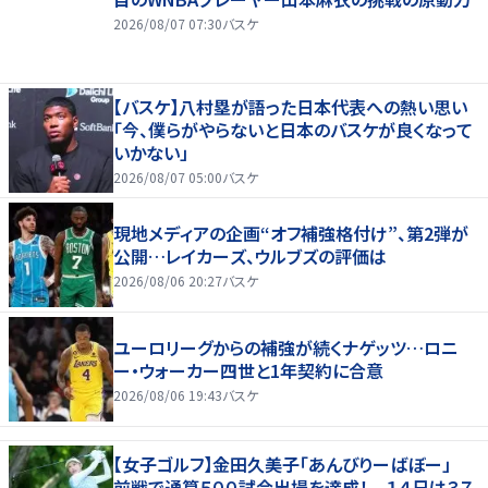
2026/08/07 07:30
バスケ
【バスケ】八村塁が語った日本代表への熱い思い
「今、僕らがやらないと日本のバスケが良くなって
いかない」
2026/08/07 05:00
バスケ
現地メディアの企画“オフ補強格付け”、第2弾が
公開…レイカーズ、ウルブズの評価は
2026/08/06 20:27
バスケ
ユーロリーグからの補強が続くナゲッツ…ロニ
ー・ウォーカー四世と1年契約に合意
2026/08/06 19:43
バスケ
【女子ゴルフ】金田久美子「あんびりーばぼー」
前戦で通算５００試合出場を達成！ １４日は３７