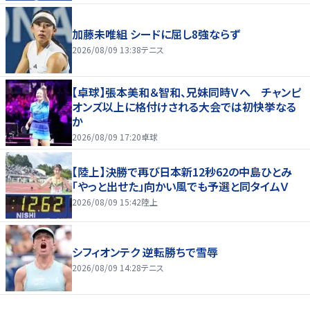
加藤未唯組 シードに屈し8強ならず
2026/08/09 13:38
テニス
【卓球】張本美和＆智和、兄妹同時Ｖへ チャンピ
オンズ以上に格付けされる大会では初快挙なる
か
2026/08/09 17:20
卓球
【陸上】決勝で再び日本新12秒62の中島ひとみ
「やっと出せた」向かい風でも予選と同タイムＶ
2026/08/09 15:42
陸上
シフィオンテク 逆転勝ちで雪辱
2026/08/09 14:28
テニス