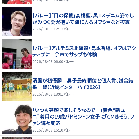
【バレー】「目の保養」高橋藍、黒Ｔ＆デニム姿でし
がみつく愛犬抱いて海に入るオフショなど披露
2026/08/09 12:12
バレー
【バレー】アルテミス北海道・鳥本香琳、オフはアク
ティブに 余市でサップも体験
2026/08/09 06:00
バレー
清風が初優勝 男子最終順位と個人賞、試合結
果一覧【近畿インターハイ2026】
2026/08/08 18:01
バレー
「いつも笑顔で楽しそうなので…」黄色“新ユ
ニ”着用の19歳バドミントン女子に「CMきそう」フ
ァン続々反応
2026/08/08 16:10
バレー