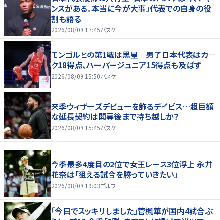
ンスがある。本当に今が大事」代表での自身の役
割も語る
2026/08/09 17:45
バスケ
モンゴルとの第1戦は黒星…男子日本代表はカー
ク18得点、ハーパージュニア15得点も及ばず
2026/08/09 15:50
バスケ
来季ウィザーズデビューを飾るデイビス…超巨額
な延長契約は開幕後まで持ち越しか？
2026/08/09 15:45
バスケ
今季最多4度目の2位で女王レース3位浮上 永井
花奈は「狙える試合を勝っていきたい」
2026/08/09 19:03
ゴルフ
「今日でスッキリしました」菅楓華が国内4試合ぶ