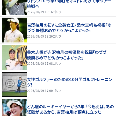
りトップ10 今季「3勝」をマストに掲げて米ツアー
挑戦へ
2026/08/09 18:16
ゴルフ
吉澤柚月の初Vに全英女王・桑木志帆も祝福「ゆ
づづ 優勝おめでとう かっこよかった」
2026/08/09 17:26
ゴルフ
桑木志帆が吉沢柚月の初優勝を祝福「ゆづづ
優勝おめでとう。かっこよかった」
2026/08/09 17:08
ゴルフ
女性ゴルファーのための10分間ゴルフトレーニン
グ！
2026/08/09 17:00
ゴルフ
どん底のルーキーイヤーから2年 「今思えば、あの
経験があるから」吉澤柚月は頂点に立った