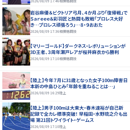
2026/08/09 17:46
相撲格闘技
岩谷麻優＆ビクトリア弓月、４か月ぶり「復帰戦」で
Ｓａｒｅｅｅ＆彩羽匠と熱闘も敗戦「プロレス大好
き…プロレス頑張ろう」…８・９おおた
2026/08/09 17:36
相撲格闘技
【マリーゴールド】ダークネス・レボリューションが
3D王者、３周年瀬戸レアが桜井麻衣から勝利
2026/08/09 17:10
相撲格闘技
【陸上】今年７月に31歳となった女子100m障害日
本新の中島ひとみ「年齢を重ねることは…」
2026/08/09 16:29
陸上
【陸上】男子100mは大東大・春木達裕が自己新
記録で全カレ標準突破！ 早稲田・水野琉之介も出
場 第21回トワイライト・ゲームス
2026/08/09 17:10
陸上