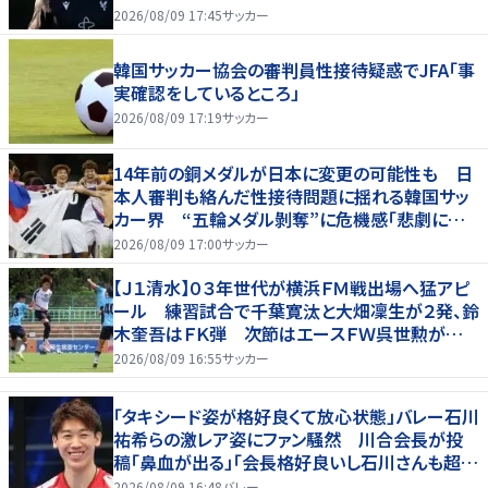
柔軟性を備えている」
2026/08/09 17:45
サッカー
韓国サッカー協会の審判員性接待疑惑でJFA「事
実確認をしているところ」
2026/08/09 17:19
サッカー
14年前の銅メダルが日本に変更の可能性も 日
本人審判も絡んだ性接待問題に揺れる韓国サッ
カー界 “五輪メダル剝奪”に危機感「悲劇に見
舞われる」
2026/08/09 17:00
サッカー
【Ｊ１清水】０３年世代が横浜ＦＭ戦出場へ猛アピ
ール 練習試合で千葉寛汰と大畑凜生が２発、鈴
木奎吾はＦＫ弾 次節はエースＦＷ呉世勲が出
場停止
2026/08/09 16:55
サッカー
「タキシード姿が格好良くて放心状態」バレー石川
祐希らの激レア姿にファン騒然 川合会長が投
稿「鼻血が出る」「会長格好良いし石川さんも超格
好いい」
2026/08/09 16:48
バレー