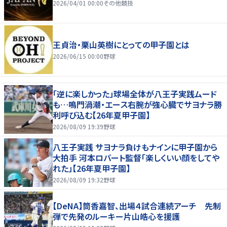
2026/04/01 00:00
その他競技
王貞治・栗山英樹にとっての甲子園とは
2026/06/15 00:00
野球
「逆に楽しかった」球場全体が八王子実践ムード
も…鳴門渦潮・エース右腕が強心臓でサヨナラ勝
利呼び込む【26年夏甲子園】
2026/08/09 19:39
野球
八王子実践 サヨナラ負けもナインに甲子園から
大拍手 河本ロバート監督「楽しくいい顔をしてや
れた」【26年夏甲子園】
2026/08/09 19:32
野球
【DeNA】筒香嘉智、出場４試合連続アーチ 先制
弾で先発のルーキー片山皓心を援護