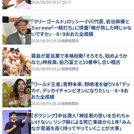
2026/08/09 16:57
ゴルフ
「マリーゴールド」ロッシー小川代表、岩谷麻優と
Ｓａｒｅｅｅ「一騎打ち」に慎重「機が熟した時じゃな
いですか」…８・９おおた全成績
2026/08/09 19:28
相撲格闘技
霧島が夏巡業で本格始動「そろそろ、始めようか
なと」時疾風、伯乃富士と10番申し合い稽古
2026/08/09 19:11
相撲格闘技
「ワールド王者」青野未来、野崎渚を破りＶ６「デッ
カイ、デッカイチャンピオンになりたい」…８・９お
おた全成績
2026/08/09 18:26
相撲格闘技
【ボクシング】中谷潤人「神足君の思いを忘れちゃ
いけない」 リング禍による死亡事故から１年「みん
なが意識を高く持ってやっていくことが大事」