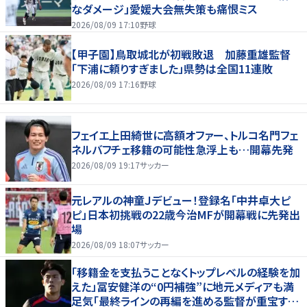
なダメージ」愛媛大会無失策も痛恨ミス
2026/08/09 17:10
野球
【甲子園】鳥取城北が初戦敗退 加藤重雄監督
「下浦に頼りすぎました」県勢は全国11連敗
2026/08/09 17:16
野球
フェイエ上田綺世に高額オファー、トルコ名門フェ
ネルバフチェ移籍の可能性急浮上も…開幕先発
2026/08/09 19:17
サッカー
元レアルの神童Ｊデビュー！登録名「中井卓大ピ
ピ」日本初挑戦の22歳今治MFが開幕戦に先発出
場
2026/08/09 18:07
サッカー
「移籍金を支払うことなくトップレベルの経験を加
えた」冨安健洋の“0円補強”に地元メディアも満
足気「最終ラインの再編を進める監督が重宝する