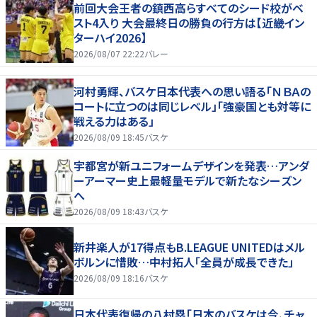
前回大会王者の鎮西高らすべてのシード校がベ
スト4入り 大会最終日の勝負の行方は【近畿イン
ターハイ2026】
2026/08/07 22:22
バレー
河村勇輝、バスケ日本代表への思い語る「ＮＢＡの
コートに立つのは同じレベル」「強豪国とも対等に
戦える力はある」
2026/08/09 18:45
バスケ
宇都宮が新ユニフォームデザインを発表…アンダ
ーアーマー史上最軽量モデルで新たなシーズン
へ
2026/08/09 18:43
バスケ
新井楽人が17得点もB.LEAGUE UNITEDはメル
ボルンに惜敗…中村拓人「全員が成長できた」
2026/08/09 18:16
バスケ
日本代表復帰の八村塁「日本のバスケは今、チャ