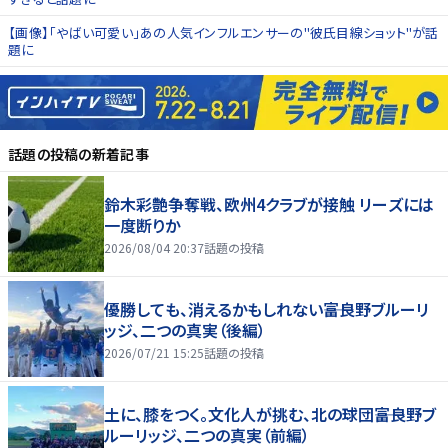
【画像】「やばい可愛い」あの人気インフルエンサーの"彼氏目線ショット"が話
題に
話題の投稿
の新着記事
鈴木彩艶争奪戦、欧州4クラブが接触 リーズには
一度断りか
2026/08/04 20:37
話題の投稿
優勝しても、消えるかもしれない――富良野ブルーリ
ッジ、二つの真実（後編）
2026/07/21 15:25
話題の投稿
土に、膝をつく。文化人が挑む、北の球団――富良野ブ
ルーリッジ、二つの真実（前編）