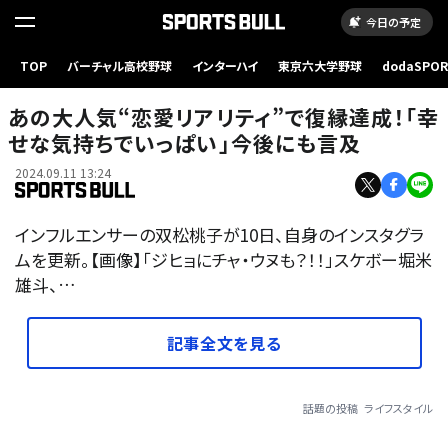
今日の予定
TOP
バーチャル高校野球
インターハイ
東京六大学野球
dodaSPO
（新しいタブ
あの大人気“恋愛リアリティ”で復縁達成！「幸
せな気持ちでいっぱい」今後にも言及
2024.09.11 13:24
インフルエンサーの双松桃子が10日、自身のインスタグラ
ムを更新。【画像】「ジヒョにチャ・ウヌも？！！」スケボー堀米
雄斗、…
記事全文を見る
話題の投稿
ライフスタイル