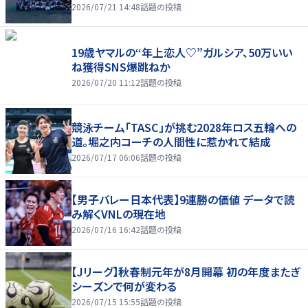
2026/07/21 14:48
話題の投稿
19歳ヤマルの“年上恋人♡”ガルシア、50万いい
ね獲得SNS爆跳ねか
2026/07/20 11:12
話題の投稿
競泳チーム「TASC」が挑む2028年ロス五輪への
道。堀之内コーチの人間性に惹かれて結成
2026/07/17 06:06
話題の投稿
【男子バレー日本代表】9連勝の価値 データで読
み解くVNLの現在地
2026/07/16 16:42
話題の投稿
【Jリーグ】秋春制元年が8月開幕 初の年度またぎ
シーズンで何が変わる
2026/07/15 15:55
話題の投稿