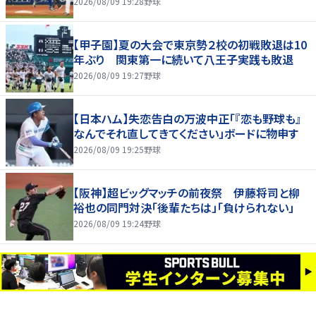
2026/08/09 19:28
野球
【甲子園】夏の大会で東京勢２校の初戦敗退は10
年ぶり 関東第一に続いて八王子実践も敗退
2026/08/09 19:27
野球
【日本ハム】失恋告白の万波中正「『恋も野球も』
なんでそれ直してきてください」ボードに物申す
2026/08/09 19:25
野球
【阪神】超ビッグマッチの前夜祭 伊藤将司と柳
裕也の同門対決「後輩たちは」「負けられない」
2026/08/09 19:24
野球