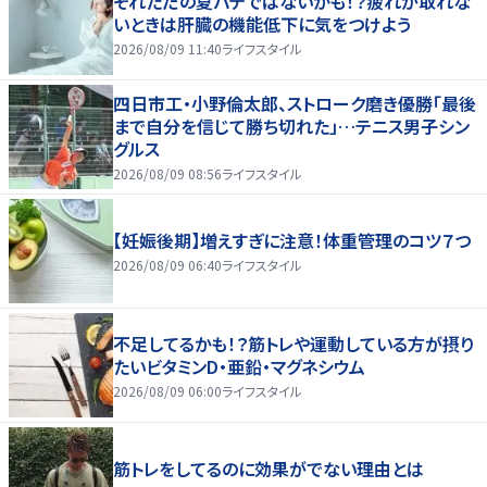
それただの夏バテではないかも！？疲れが取れな
いときは肝臓の機能低下に気をつけよう
2026/08/09 11:40
ライフスタイル
四日市工・小野倫太郎、ストローク磨き優勝「最後
まで自分を信じて勝ち切れた」…テニス男子シン
グルス
2026/08/09 08:56
ライフスタイル
【妊娠後期】増えすぎに注意！体重管理のコツ７つ
2026/08/09 06:40
ライフスタイル
不足してるかも！？筋トレや運動している方が摂り
たいビタミンD・亜鉛・マグネシウム
2026/08/09 06:00
ライフスタイル
筋トレをしてるのに効果がでない理由とは