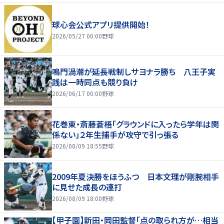
球心会公式アプリ提供開始！
2026/05/27 00:00
野球
鳴門渦潮が延長戦制しサヨナラ勝ち 八王子実
践は一時同点も競り負け
2026/06/17 00:00
野球
花巻東・斎藤蒼梧「グラウンドに入ったら学年は関
係ない」２年生捕手が攻守で引っ張る
2026/08/09 18:55
野球
2009年夏決勝をほうふつ 日本文理が剛腕相手
に見せた成長の連打
2026/08/09 18:00
野球
【甲子園】新田・岡田監督「点の取られ方が…相当