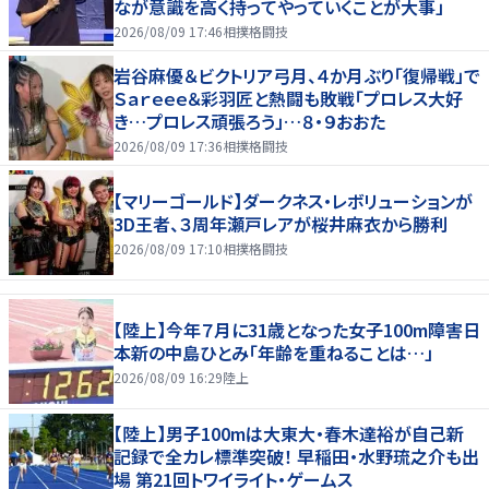
なが意識を高く持ってやっていくことが大事」
2026/08/09 17:46
相撲格闘技
岩谷麻優＆ビクトリア弓月、４か月ぶり「復帰戦」で
Ｓａｒｅｅｅ＆彩羽匠と熱闘も敗戦「プロレス大好
き…プロレス頑張ろう」…８・９おおた
2026/08/09 17:36
相撲格闘技
【マリーゴールド】ダークネス・レボリューションが
3D王者、３周年瀬戸レアが桜井麻衣から勝利
2026/08/09 17:10
相撲格闘技
【陸上】今年７月に31歳となった女子100m障害日
本新の中島ひとみ「年齢を重ねることは…」
2026/08/09 16:29
陸上
【陸上】男子100mは大東大・春木達裕が自己新
記録で全カレ標準突破！ 早稲田・水野琉之介も出
場 第21回トワイライト・ゲームス