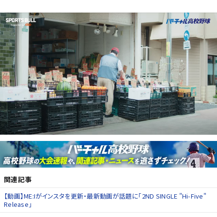
関連記事
【動画】ME:Iがインスタを更新・最新動画が話題に「2ND SINGLE "Hi-Five"
Release」