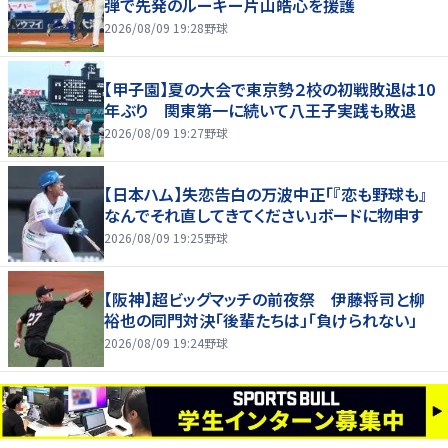
弾で先発のルーキー片山皓心を援護
2026/08/09 19:28
野球
【甲子園】夏の大会で東京勢２校の初戦敗退は10
年ぶり 関東第一に続いて八王子実践も敗退
2026/08/09 19:27
野球
【日本ハム】失恋告白の万波中正「『恋も野球も』
なんでそれ直してきてください」ボードに物申す
2026/08/09 19:25
野球
【阪神】超ビッグマッチの前夜祭 伊藤将司と柳
裕也の同門対決「後輩たちは」「負けられない」
2026/08/09 19:24
野球