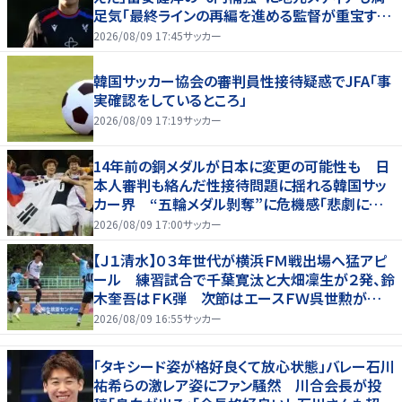
足気「最終ラインの再編を進める監督が重宝する
柔軟性を備えている」
2026/08/09 17:45
サッカー
韓国サッカー協会の審判員性接待疑惑でJFA「事
実確認をしているところ」
2026/08/09 17:19
サッカー
14年前の銅メダルが日本に変更の可能性も 日
本人審判も絡んだ性接待問題に揺れる韓国サッ
カー界 “五輪メダル剝奪”に危機感「悲劇に見
舞われる」
2026/08/09 17:00
サッカー
【Ｊ１清水】０３年世代が横浜ＦＭ戦出場へ猛アピ
ール 練習試合で千葉寛汰と大畑凜生が２発、鈴
木奎吾はＦＫ弾 次節はエースＦＷ呉世勲が出
場停止
2026/08/09 16:55
サッカー
「タキシード姿が格好良くて放心状態」バレー石川
祐希らの激レア姿にファン騒然 川合会長が投