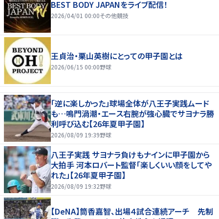
BEST BODY JAPANをライブ配信！
2026/04/01 00:00
その他競技
王貞治・栗山英樹にとっての甲子園とは
2026/06/15 00:00
野球
「逆に楽しかった」球場全体が八王子実践ムード
も…鳴門渦潮・エース右腕が強心臓でサヨナラ勝
利呼び込む【26年夏甲子園】
2026/08/09 19:39
野球
八王子実践 サヨナラ負けもナインに甲子園から
大拍手 河本ロバート監督「楽しくいい顔をしてや
れた」【26年夏甲子園】
2026/08/09 19:32
野球
【DeNA】筒香嘉智、出場４試合連続アーチ 先制