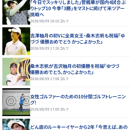
「今日でスッキリしました」菅楓華が国内4試合ぶ
りトップ10 今季「3勝」をマストに掲げて米ツアー
挑戦へ
2026/08/09 18:16
ゴルフ
吉澤柚月の初Vに全英女王・桑木志帆も祝福「ゆ
づづ 優勝おめでとう かっこよかった」
2026/08/09 17:26
ゴルフ
桑木志帆が吉沢柚月の初優勝を祝福「ゆづづ
優勝おめでとう。かっこよかった」
2026/08/09 17:08
ゴルフ
女性ゴルファーのための10分間ゴルフトレーニン
グ！
2026/08/09 17:00
ゴルフ
どん底のルーキーイヤーから2年 「今思えば、あの