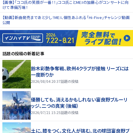
【画像】「ココ氏の笑顔が一番！！」ココ氏ことME:Iの加藤心がコンサートに向
けて準備万端！
【動画】新曲発売まであと少し！ME:I、個性あふれる「Hi-Five」チャレンジ動画
公開
話題の投稿
の新着記事
鈴木彩艶争奪戦、欧州4クラブが接触 リーズには
一度断りか
2026/08/04 20:37
話題の投稿
優勝しても、消えるかもしれない――富良野ブルーリ
ッジ、二つの真実（後編）
2026/07/21 15:25
話題の投稿
土に、膝をつく。文化人が挑む、北の球団――富良野ブ