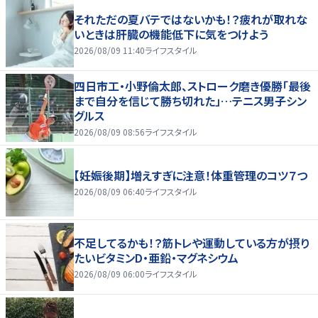
それただの夏バテではないかも！？疲れが取れな
いときは肝臓の機能低下に気をつけよう
2026/08/09 11:40
ライフスタイル
四日市工・小野倫太郎、ストローク磨き優勝「最後
まで自分を信じて勝ち切れた」…テニス男子シン
グルス
2026/08/09 08:56
ライフスタイル
【妊娠後期】増えすぎに注意！体重管理のコツ７つ
2026/08/09 06:40
ライフスタイル
不足してるかも！？筋トレや運動している方が摂り
たいビタミンD・亜鉛・マグネシウム
2026/08/09 06:00
ライフスタイル