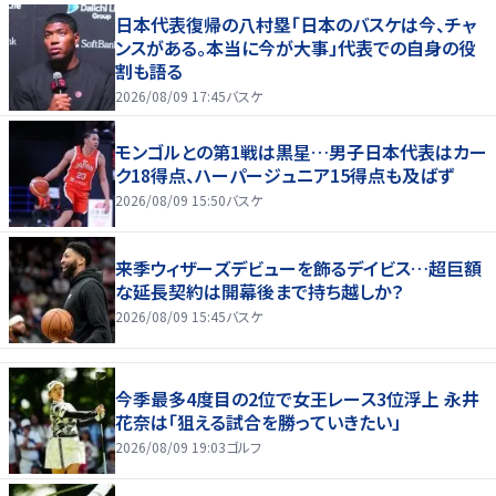
日本代表復帰の八村塁「日本のバスケは今、チャ
ンスがある。本当に今が大事」代表での自身の役
割も語る
2026/08/09 17:45
バスケ
モンゴルとの第1戦は黒星…男子日本代表はカー
ク18得点、ハーパージュニア15得点も及ばず
2026/08/09 15:50
バスケ
来季ウィザーズデビューを飾るデイビス…超巨額
な延長契約は開幕後まで持ち越しか？
2026/08/09 15:45
バスケ
今季最多4度目の2位で女王レース3位浮上 永井
花奈は「狙える試合を勝っていきたい」
2026/08/09 19:03
ゴルフ