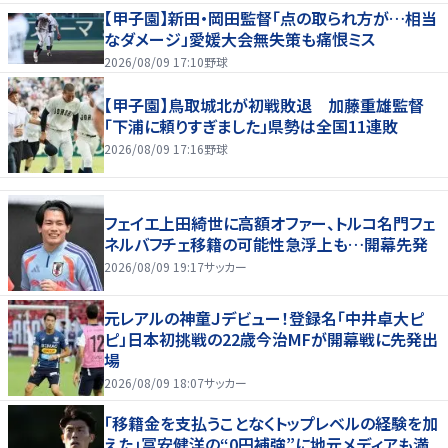
【甲子園】新田・岡田監督「点の取られ方が…相当
なダメージ」愛媛大会無失策も痛恨ミス
2026/08/09 17:10
野球
【甲子園】鳥取城北が初戦敗退 加藤重雄監督
「下浦に頼りすぎました」県勢は全国11連敗
2026/08/09 17:16
野球
フェイエ上田綺世に高額オファー、トルコ名門フェ
ネルバフチェ移籍の可能性急浮上も…開幕先発
2026/08/09 19:17
サッカー
元レアルの神童Ｊデビュー！登録名「中井卓大ピ
ピ」日本初挑戦の22歳今治MFが開幕戦に先発出
場
2026/08/09 18:07
サッカー
「移籍金を支払うことなくトップレベルの経験を加
えた」冨安健洋の“0円補強”に地元メディアも満