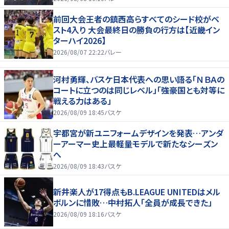
前回大会王者の鎮西高らすべてのシード校がベ
スト4入り 大会最終日の勝負の行方は【近畿イン
ターハイ2026】
2026/08/07 22:22
バレー
河村勇輝、バスケ日本代表への思い語る「ＮＢＡの
コートに立つのは同じレベル」「強豪国とも対等に
戦える力はある」
2026/08/09 18:45
バスケ
宇都宮が新ユニフォームデザインを発表…アンダ
ーアーマー史上最軽量モデルで新たなシーズン
へ
2026/08/09 18:43
バスケ
新井楽人が17得点もB.LEAGUE UNITEDはメル
ボルンに惜敗…中村拓人「全員が成長できた」
2026/08/09 18:16
バスケ