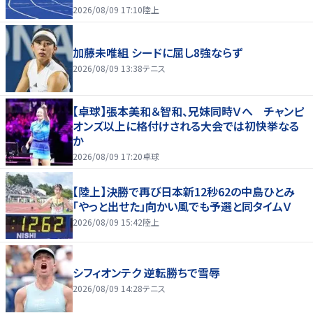
2026/08/09 17:10
陸上
加藤未唯組 シードに屈し8強ならず
2026/08/09 13:38
テニス
【卓球】張本美和＆智和、兄妹同時Ｖへ チャンピ
オンズ以上に格付けされる大会では初快挙なる
か
2026/08/09 17:20
卓球
【陸上】決勝で再び日本新12秒62の中島ひとみ
「やっと出せた」向かい風でも予選と同タイムＶ
2026/08/09 15:42
陸上
シフィオンテク 逆転勝ちで雪辱
2026/08/09 14:28
テニス