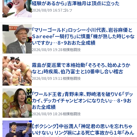
経験があるから」吉澤柚月は頂点に立った
2026/08/09 16:57
ゴルフ
「マリーゴールド」ロッシー小川代表、岩谷麻優と
Ｓａｒｅｅｅ「一騎打ち」に慎重「機が熟した時じゃな
いですか」…８・９おおた全成績
2026/08/09 19:28
相撲格闘技
霧島が夏巡業で本格始動「そろそろ、始めようか
なと」時疾風、伯乃富士と10番申し合い稽古
2026/08/09 19:11
相撲格闘技
「ワールド王者」青野未来、野崎渚を破りＶ６「デッ
カイ、デッカイチャンピオンになりたい」…８・９お
おた全成績
2026/08/09 18:26
相撲格闘技
【ボクシング】中谷潤人「神足君の思いを忘れちゃ
いけない」 リング禍による死亡事故から１年「みん