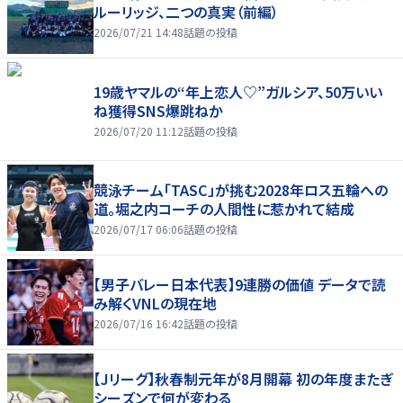
ルーリッジ、二つの真実（前編）
2026/07/21 14:48
話題の投稿
19歳ヤマルの“年上恋人♡”ガルシア、50万いい
ね獲得SNS爆跳ねか
2026/07/20 11:12
話題の投稿
競泳チーム「TASC」が挑む2028年ロス五輪への
道。堀之内コーチの人間性に惹かれて結成
2026/07/17 06:06
話題の投稿
【男子バレー日本代表】9連勝の価値 データで読
み解くVNLの現在地
2026/07/16 16:42
話題の投稿
【Jリーグ】秋春制元年が8月開幕 初の年度またぎ
シーズンで何が変わる