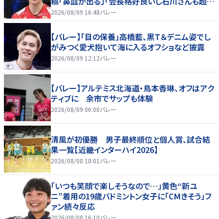
稿「鼻血が出る」「会長格好良いし石川さんも超格
好いい」
2026/08/09 16:48
バレー
【バレー】「目の保養」高橋藍、黒Ｔ＆デニム姿でし
がみつく愛犬抱いて海に入るオフショなど披露
2026/08/09 12:12
バレー
【バレー】アルテミス北海道・鳥本香琳、オフはアク
ティブに 余市でサップも体験
2026/08/09 06:00
バレー
清風が初優勝 男子最終順位と個人賞、試合結
果一覧【近畿インターハイ2026】
2026/08/08 18:01
バレー
「いつも笑顔で楽しそうなので…」黄色“新ユ
ニ”着用の19歳バドミントン女子に「CMきそう」フ
ァン続々反応
2026/08/08 16:10
バレー