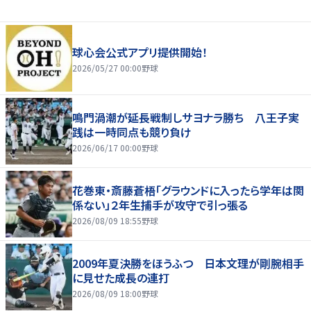
球心会公式アプリ提供開始！
2026/05/27 00:00
野球
鳴門渦潮が延長戦制しサヨナラ勝ち 八王子実
践は一時同点も競り負け
2026/06/17 00:00
野球
花巻東・斎藤蒼梧「グラウンドに入ったら学年は関
係ない」２年生捕手が攻守で引っ張る
2026/08/09 18:55
野球
2009年夏決勝をほうふつ 日本文理が剛腕相手
に見せた成長の連打
2026/08/09 18:00
野球