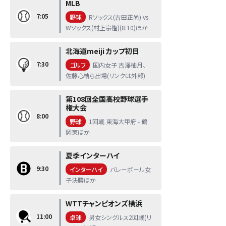
MLB
7:05
野球
Rソックス(吉田正尚) vs.
Wソックス(村上宗隆)(8:10)ほか
北海道meiji カップ初日
7:30
ゴルフ
国内女子 吉澤柚月、
佐藤心結ら出場(リンクは外部)
第108回全国高校野球選手
権大会
8:00
野球
1回戦 東海大甲府 - 鶴
岡東ほか
夏季インターハイ
9:30
インターハイ
バレーボール女
子決勝ほか
WTTチャンピオンズ横浜
11:00
卓球
男女シングルス2回戦(リ