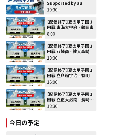
Supported by au
10:30~
【配信終了】夏の甲子園 1
回戦 東海大甲府 - 鶴岡東
8:00
【配信終了】夏の甲子園 1
回戦 八幡商 - 健大高崎
13:30
【配信終了】夏の甲子園 1
回戦 立命館宇治 - 有明
16:00
【配信終了】夏の甲子園 1
回戦 立正大淞南 - 長崎日
大
18:30
今日の予定