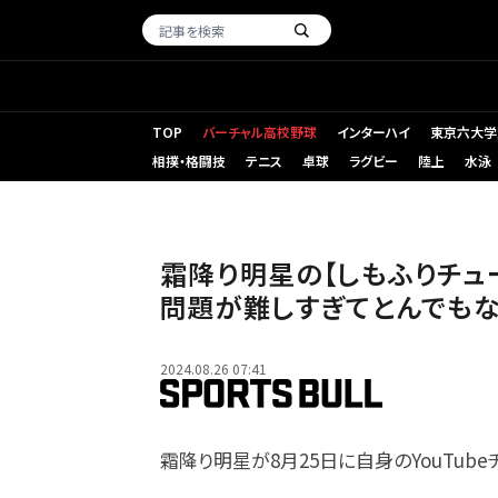
TOP
バーチャル高校野球
インターハイ
東京六大学
相撲・格闘技
テニス
卓球
ラグビー
陸上
水泳
霜降り明星の【しもふりチュ
問題が難しすぎてとんでもな
2024.08.26 07:41
霜降り明星が8月25日に自身のYouTub