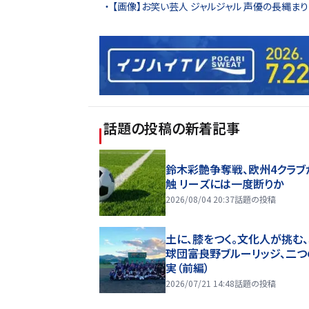
【画像】お笑い芸人 ジャルジャル 声優の長縄まり
話題の投稿
の新着記事
鈴木彩艶争奪戦、欧州4クラブ
触 リーズには一度断りか
2026/08/04 20:37
話題の投稿
土に、膝をつく。文化人が挑む
球団――富良野ブルーリッジ、二
実（前編）
2026/07/21 14:48
話題の投稿