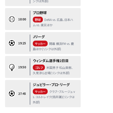
ンクは外部)
プロ野球
18:00
野球
DeNA vs. 広島、日本ハ
ム vs. 楽天ほか
Jリーグ
19:25
サッカー
開幕 横浜FM vs. 鹿
島ほか(リンクは外部)
ウィンダム選手権2日目
19:50
ゴルフ
米国男子 松山英樹、
久常涼ら出場(リンクは外部)
ジュピラー・プロ・リーグ
サッカー
クラブ・ブルージュ v
27:45
s. コルトレイク(倍井謙)(リンクは
外部)