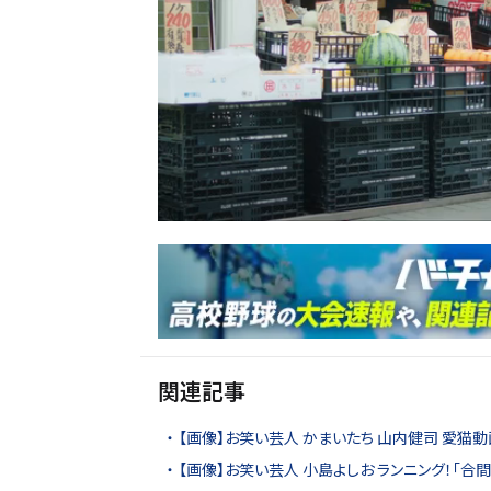
関連記事
【画像】お笑い芸人 かまいたち 山内健司 愛猫動
【画像】お笑い芸人 小島よしお ランニング！「合間