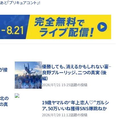
あと「プリキュアコント」！
優勝しても、消えるかもしれない――富
が接
良野ブルーリッジ、二つの真実（後
編）
2026/07/21 15:25
話題の投稿
、北の
19歳ヤマルの“年上恋人♡”ガルシ
つの真
ア、50万いいね獲得SNS爆跳ねか
2026/07/20 11:12
話題の投稿