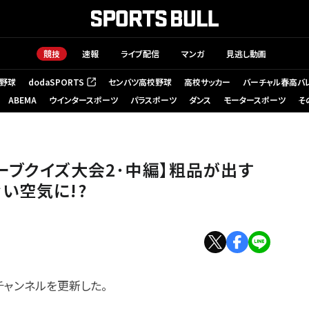
競技
速報
ライブ配信
マンガ
見逃し動画
野球
dodaSPORTS
センバツ高校野球
高校サッカー
バーチャル春高バ
（新しいタブで開く）
ABEMA
ウインタースポーツ
パラスポーツ
ダンス
モータースポーツ
そ
ーブクイズ大会2･中編】粗品が出す
い空気に!?
eチャンネルを更新した。