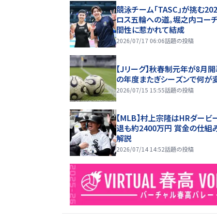
競泳チーム「TASC」が挑む20
ロス五輪への道。堀之内コー
間性に惹かれて結成
2026/07/17 06:06
話題の投稿
【Jリーグ】秋春制元年が8月開
の年度またぎシーズンで何が
2026/07/15 15:55
話題の投稿
【MLB】村上宗隆はHRダービ
退も約2400万円 賞金の仕組
解説
2026/07/14 14:52
話題の投稿