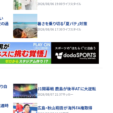
2026/08/06 19:00
ライフスタイル
い
夜の過
暑さを乗り切る「夏バテ」対策
2026/08/06 17:30
ライフスタイル
り白
J1開幕戦 鹿島が後半ATに大逆転
2026/08/07 21:37
サッカー
に適時
広島・秋山翔吾が海外FA権取得