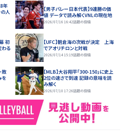
28年
【男子バレー日本代表】9連勝の価
チの人
値 データで読み解くVNLの現在地
2026/07/16 16:42
話題の投稿
幕 初
【UFC】朝倉海の次戦が決定 上海
変わる
でアオリチロンと対戦
2026/07/14 15:19
話題の投稿
ー敗
【MLB】大谷翔平「300-150」に史上
みを
2位の速さで到達 記録の意味を読
み解く
2026/07/10 17:26
話題の投稿