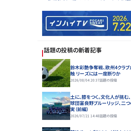
話題の投稿
の新着記事
鈴木彩艶争奪戦、欧州4クラブ
触 リーズには一度断りか
2026/08/04 20:37
話題の投稿
土に、膝をつく。文化人が挑む
球団――富良野ブルーリッジ、二
実（前編）
2026/07/21 14:48
話題の投稿