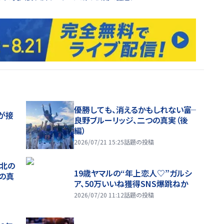
優勝しても、消えるかもしれない――富
が接
良野ブルーリッジ、二つの真実（後
編）
2026/07/21 15:25
話題の投稿
、北の
19歳ヤマルの“年上恋人♡”ガルシ
つの真
ア、50万いいね獲得SNS爆跳ねか
2026/07/20 11:12
話題の投稿