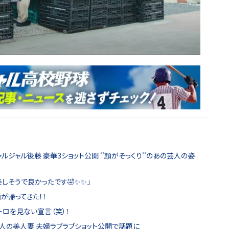
ルジャル後藤 豪華3ショット公開 ''顔がそっくり''のあの芸人の姿
しそうで良かったです🤣✨✨」
が帰ってきた！！
トロを見ない宣言（笑）！
人の美人妻 夫婦ラブラブショット公開で話題に