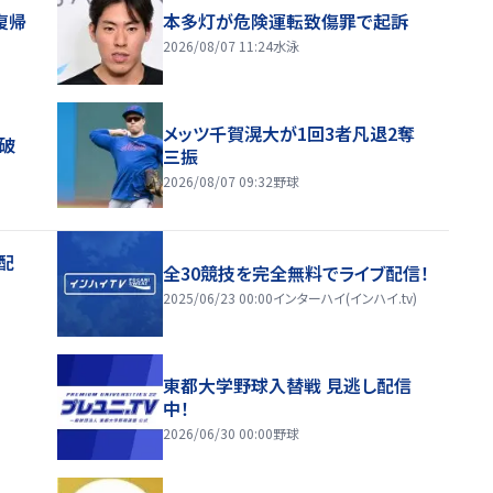
復帰
本多灯が危険運転致傷罪で起訴
2026/08/07 11:24
水泳
メッツ千賀滉大が1回3者凡退2奪
破
三振
2026/08/07 09:32
野球
配
全30競技を完全無料でライブ配信！
2025/06/23 00:00
インターハイ(インハイ.tv)
東都大学野球入替戦 見逃し配信
中！
2026/06/30 00:00
野球