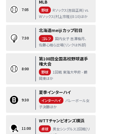
MLB
7:05
野球
Rソックス(吉田正尚) vs.
Wソックス(村上宗隆)(8:10)ほか
北海道meiji カップ初日
7:30
ゴルフ
国内女子 吉澤柚月、
佐藤心結ら出場(リンクは外部)
第108回全国高校野球選手
権大会
8:00
野球
1回戦 東海大甲府 - 鶴
岡東ほか
夏季インターハイ
9:30
インターハイ
バレーボール女
子決勝ほか
WTTチャンピオンズ横浜
11:00
卓球
男女シングルス2回戦(リ