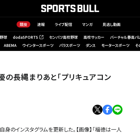
競技
速報
ライブ配信
マンガ
見逃し動画
野球
dodaSPORTS
センバツ高校野球
高校サッカー
バーチャル春高バ
（新しいタブで開く）
ABEMA
ウインタースポーツ
パラスポーツ
ダンス
モータースポーツ
そ
声優の長縄まりあと「プリキュアコン
自身のインスタグラムを更新した。【画像】「福徳は一人