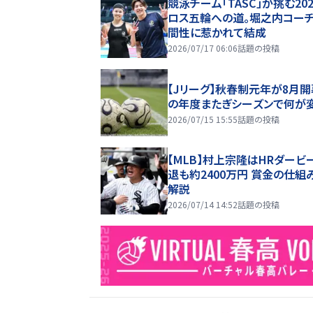
競泳チーム「TASC」が挑む20
ロス五輪への道。堀之内コー
間性に惹かれて結成
2026/07/17 06:06
話題の投稿
【Jリーグ】秋春制元年が8月開
の年度またぎシーズンで何が
2026/07/15 15:55
話題の投稿
【MLB】村上宗隆はHRダービ
退も約2400万円 賞金の仕組
解説
2026/07/14 14:52
話題の投稿