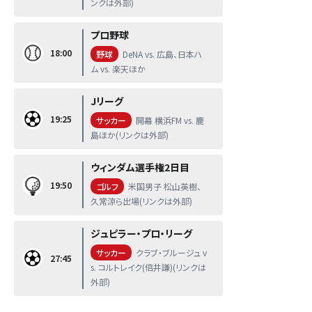
ンクは外部)
プロ野球
18:00
野球
DeNA vs. 広島、日本ハ
ム vs. 楽天ほか
Jリーグ
19:25
サッカー
開幕 横浜FM vs. 鹿
島ほか(リンクは外部)
ウィンダム選手権2日目
19:50
ゴルフ
米国男子 松山英樹、
久常涼ら出場(リンクは外部)
ジュピラー・プロ・リーグ
サッカー
クラブ・ブルージュ v
27:45
s. コルトレイク(倍井謙)(リンクは
外部)