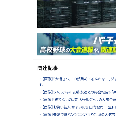
関連記事
【画像】「大悟さん、この顔集めてるんかなー」ジャ
も
【画像】ジャルジャル後藤 友達との再会報告✨「楽
【画像】「懲りない奴。笑」ジャルジャルの人気企画
【画像】お笑い芸人 かまいたち 山内健司 一生ト
【画像】夫婦で紙パンツにどハマり⁈ あの人気芸