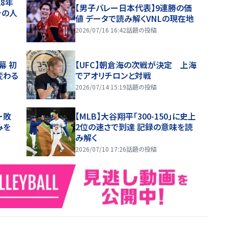
28年
【男子バレー日本代表】9連勝の価
チの人
値 データで読み解くVNLの現在地
2026/07/16 16:42
話題の投稿
幕 初
【UFC】朝倉海の次戦が決定 上海
変わる
でアオリチロンと対戦
2026/07/14 15:19
話題の投稿
ー敗
【MLB】大谷翔平「300-150」に史上
みを
2位の速さで到達 記録の意味を読
み解く
2026/07/10 17:26
話題の投稿