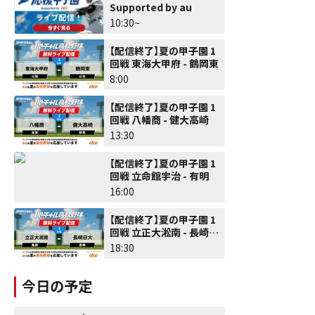
Supported by au
10:30~
【配信終了】夏の甲子園 1
回戦 東海大甲府 - 鶴岡東
8:00
【配信終了】夏の甲子園 1
回戦 八幡商 - 健大高崎
13:30
【配信終了】夏の甲子園 1
回戦 立命館宇治 - 有明
16:00
【配信終了】夏の甲子園 1
回戦 立正大淞南 - 長崎日
大
18:30
今日の予定