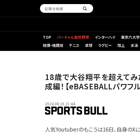
TOP
バーチャル高校野球
インターハイ
東京六大学
相撲・格闘技
テニス
卓球
ラグビー
陸上
水泳
18歳で大谷翔平を超えてみ
成編！【eBASEBALLパワ
2024.08.16 21:44
人気Youtuberのもこうは16日、自身のX