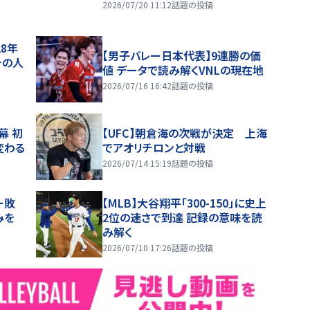
2026/07/20 11:12
話題の投稿
28年
【男子バレー日本代表】9連勝の価
チの人
値 データで読み解くVNLの現在地
2026/07/16 16:42
話題の投稿
幕 初
【UFC】朝倉海の次戦が決定 上海
変わる
でアオリチロンと対戦
2026/07/14 15:19
話題の投稿
ー敗
【MLB】大谷翔平「300-150」に史上
みを
2位の速さで到達 記録の意味を読
み解く
2026/07/10 17:26
話題の投稿