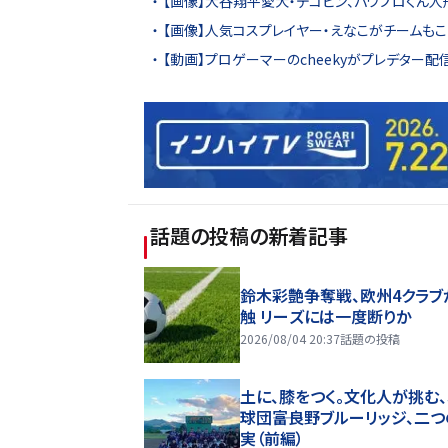
【画像】大谷翔平愛犬・デコピン、パワプロくん人
【画像】人気コスプレイヤー・えなこがチームも
【動画】プロゲーマーのcheekyがプレデター配
話題の投稿
の新着記事
鈴木彩艶争奪戦、欧州4クラブ
触 リーズには一度断りか
2026/08/04 20:37
話題の投稿
土に、膝をつく。文化人が挑む
球団――富良野ブルーリッジ、二
実（前編）