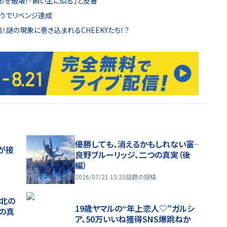
形を破壊！「飼い主に似る」と反響
こうでリベンジ達成
信！謎の現象に巻き込まれるCHEEKYたち！？
優勝しても、消えるかもしれない――富
が接
良野ブルーリッジ、二つの真実（後
編）
2026/07/21 15:25
話題の投稿
、北の
19歳ヤマルの“年上恋人♡”ガルシ
つの真
ア、50万いいね獲得SNS爆跳ねか