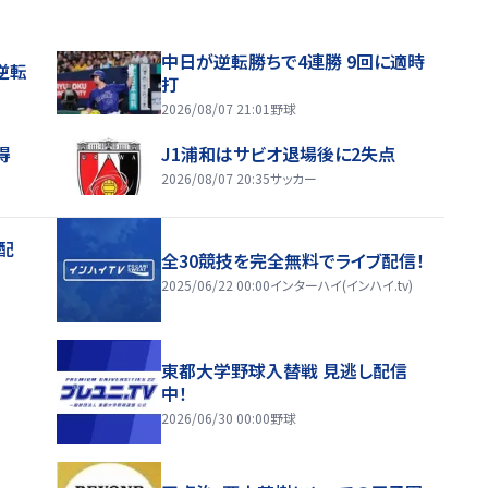
中日が逆転勝ちで4連勝 9回に適時
逆転
打
2026/08/07 21:01
野球
得
J1浦和はサビオ退場後に2失点
2026/08/07 20:35
サッカー
配
全30競技を完全無料でライブ配信！
2025/06/22 00:00
インターハイ(インハイ.tv)
東都大学野球入替戦 見逃し配信
中！
2026/06/30 00:00
野球