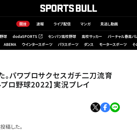
競技
速報
ライブ配信
マンガ
見逃し動画
野球
dodaSPORTS
センバツ高校野球
高校サッカー
バーチャル春高バ
（新しいタブで開く）
ABEMA
ウインタースポーツ
パラスポーツ
ダンス
モータースポーツ
そ
た。パワプロサクセスガチ二刀流育
フルプロ野球2022】実況プレイ
に投稿した。