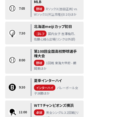
MLB
7:05
野球
Rソックス(吉田正尚) vs.
Wソックス(村上宗隆)(8:10)ほか
北海道meiji カップ初日
7:30
ゴルフ
国内女子 吉澤柚月、
佐藤心結ら出場(リンクは外部)
第108回全国高校野球選手
権大会
8:00
野球
1回戦 東海大甲府 - 鶴
岡東ほか
夏季インターハイ
9:30
インターハイ
バレーボール女
子決勝ほか
WTTチャンピオンズ横浜
11:00
卓球
男女シングルス2回戦(リ