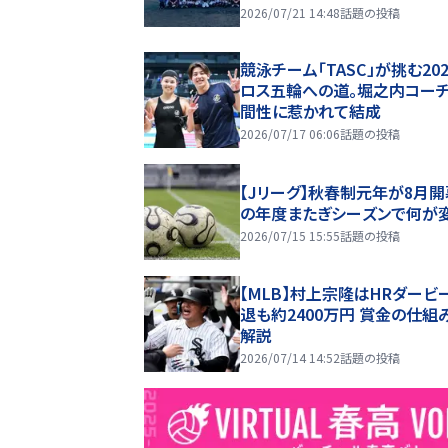
2026/07/21 14:48
話題の投稿
競泳チーム「TASC」が挑む20
ロス五輪への道。堀之内コー
間性に惹かれて結成
2026/07/17 06:06
話題の投稿
【Jリーグ】秋春制元年が8月開
の年度またぎシーズンで何が
2026/07/15 15:55
話題の投稿
【MLB】村上宗隆はHRダービ
退も約2400万円 賞金の仕組
解説
2026/07/14 14:52
話題の投稿