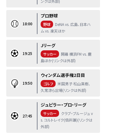
ンクは外部)
プロ野球
18:00
野球
DeNA vs. 広島、日本ハ
ム vs. 楽天ほか
Jリーグ
19:25
サッカー
開幕 横浜FM vs. 鹿
島ほか(リンクは外部)
ウィンダム選手権2日目
19:50
ゴルフ
米国男子 松山英樹、
久常涼ら出場(リンクは外部)
ジュピラー・プロ・リーグ
サッカー
クラブ・ブルージュ v
27:45
s. コルトレイク(倍井謙)(リンクは
外部)