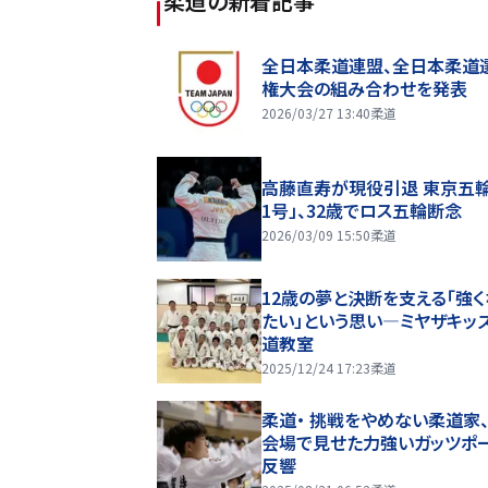
柔道
の新着記事
全日本柔道連盟、全日本柔道
権大会の組み合わせを発表
2026/03/27 13:40
柔道
高藤直寿が現役引退 東京五輪
1号」、32歳でロス五輪断念
2026/03/09 15:50
柔道
12歳の夢と決断を支える「強く
たい」という思い―ミヤザキッ
道教室
2025/12/24 17:23
柔道
柔道・ 挑戦をやめない柔道家、試合
会場で見せた力強いガッツポ
反響