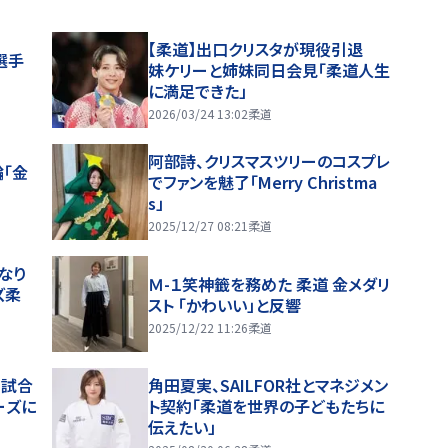
【柔道】出口クリスタが現役引退
選手
妹ケリーと姉妹同日会見「柔道人生
に満足できた」
2026/03/24 13:02
柔道
阿部詩、クリスマスツリーのコスプレ
「金
でファンを魅了「Merry Christma
s」
2025/12/27 08:21
柔道
なり
Ｍ-１笑神籤を務めた 柔道 金メダリ
ズ柔
スト 「かわいい」と反響
2025/12/22 11:26
柔道
角田夏実、SAILFOR社とマネジメン
ーズに
ト契約「柔道を世界の子どもたちに
伝えたい」