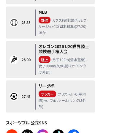
MLB
野球
カブス(鈴木誠也)vs. ブ
25:35
ルージェイズ(岡本和真)(27:20)
ほか
オレゴン2026 U20世界陸上
競技選手権大会
26:00
陸上
男子100m(清水空跳)、
女子800m(久保凛)ほか(リンク
は外部)
リーグ杯
サッカー
ブリストル・C(平河
27:45
悠) vs. ウォルソール(リンクは外
部)
スポーツブル 公式SNS