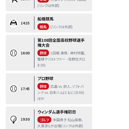
(リンクは外部)
船橋競馬
14:35
競馬
(リンクは外部)
第108回全国高校野球選手
権大会
16:00
野球
1回戦 東筑 - 神村学園、
聖隷クリストファー - 佐野日大(1
8:30)
プロ野球
野球
広島 vs. 巨人、ソフトバ
17:45
ンク vs. 日本ハム(ともに18:00)
ほか
ウィンダム選手権初日
19:50
ゴルフ
米国男子 松山英樹、
久常涼らが出場(リンクは外部)