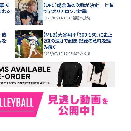
幕 初
【UFC】朝倉海の次戦が決定 上海
変わる
でアオリチロンと対戦
2026/07/14 15:19
話題の投稿
ー敗
【MLB】大谷翔平「300-150」に史上
みを
2位の速さで到達 記録の意味を読
み解く
2026/07/10 17:26
話題の投稿