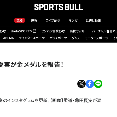
競技
速報
ライブ配信
マンガ
見逃し動画
野球
dodaSPORTS
センバツ高校野球
高校サッカー
バーチャル春高バ
（新しいタブで開く）
ABEMA
ウインタースポーツ
パラスポーツ
ダンス
モータースポーツ
そ
田夏実が金メダルを報告！
身のインスタグラムを更新。【画像】柔道・角田夏実が涙