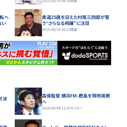
2025/08/30 06:28
柔道
逆転へ
柔道25歳を迎えた村尾三四郎が誓
ない
う“さらなる飛躍”に注目
2025/08/29 00:22
柔道
森保監督 横浜FM-鹿島を現地視察
対決
へ
2026/08/06 12:35
サッカー