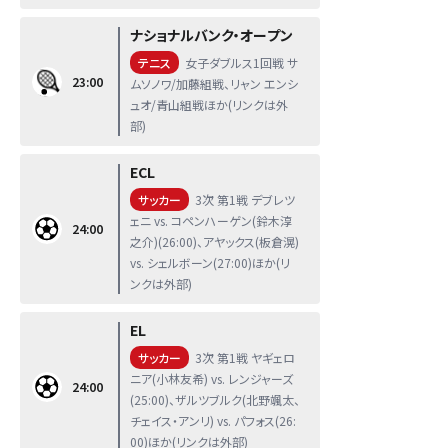
ナショナルバンク・オープン
テニス
女子ダブルス1回戦 サ
23:00
ムソノワ/加藤組戦、リャン エンシ
ュオ/青山組戦ほか(リンクは外
部)
ECL
サッカー
3次 第1戦 デブレツ
ェニ vs. コペンハーゲン(鈴木淳
24:00
之介)(26:00)、アヤックス(板倉滉)
vs. シェルボーン(27:00)ほか(リ
ンクは外部)
EL
サッカー
3次 第1戦 ヤギェロ
ニア(小林友希) vs. レンジャーズ
24:00
(25:00)、ザルツブルク(北野颯太、
チェイス・アンリ) vs. パフォス(26:
00)ほか(リンクは外部)