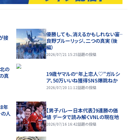
優勝しても、消えるかもしれない――富
が接
良野ブルーリッジ、二つの真実（後
編）
2026/07/21 15:25
話題の投稿
、北の
19歳ヤマルの“年上恋人♡”ガルシ
つの真
ア、50万いいね獲得SNS爆跳ねか
2026/07/20 11:12
話題の投稿
28年
【男子バレー日本代表】9連勝の価
チの人
値 データで読み解くVNLの現在地
2026/07/16 16:42
話題の投稿