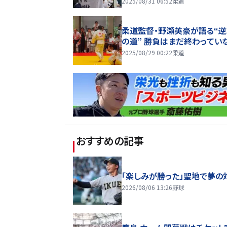
2025/08/31 06:52
柔道
柔道監督・野瀬英豪が語る“
の道” 勝負はまだ終わってい
2025/08/29 00:22
柔道
おすすめの記事
「楽しみが勝った」聖地で夢の
2026/08/06 13:26
野球