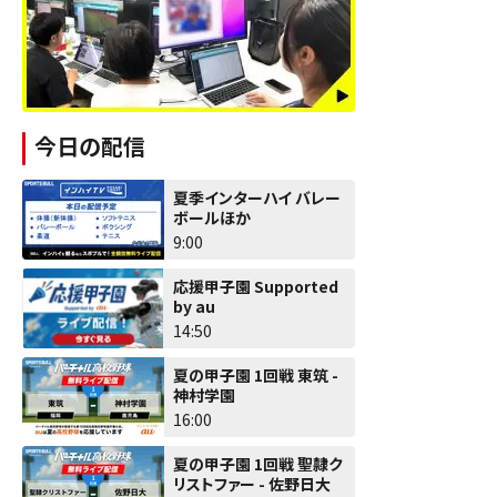
今日の配信
夏季インターハイ バレー
ボールほか
9:00
応援甲子園 Supported
by au
14:50
夏の甲子園 1回戦 東筑 -
神村学園
16:00
夏の甲子園 1回戦 聖隷ク
リストファー - 佐野日大