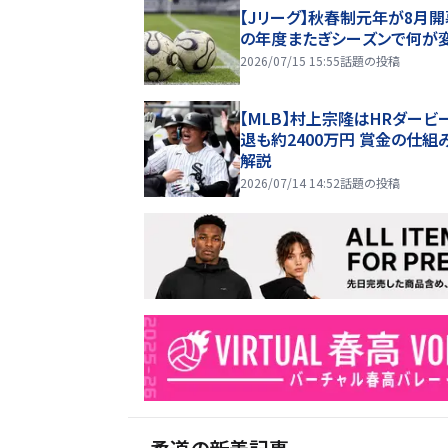
【Jリーグ】秋春制元年が8月開
の年度またぎシーズンで何が
2026/07/15 15:55
話題の投稿
【MLB】村上宗隆はHRダービ
退も約2400万円 賞金の仕組
解説
2026/07/14 14:52
話題の投稿