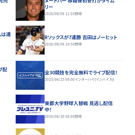
完売
ヌートバー 移籍後初安打がタイム
リー
2026/08/06 11:55
野球
ムは連
Rソックスが7連勝 吉田はノーヒット
2026/08/06 10:50
野球
ブ配
全30競技を完全無料でライブ配信！
2025/06/25 00:00
インターハイ(インハイ.tv)
東都大学野球入替戦 見逃し配信
中！
2026/06/30 00:00
野球