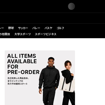
レー
野球
サッカー
バレー
バスケ
ゴルフ
の他競技
大学スポーツ
スポーツビジネス