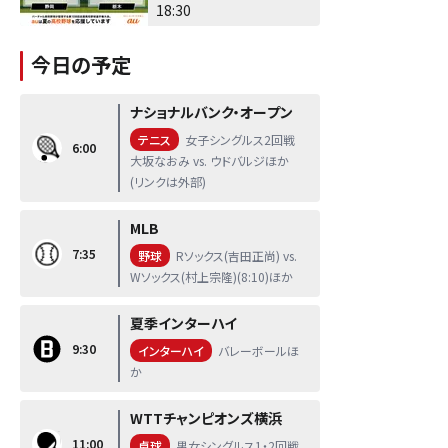
18:30
今日の予定
ナショナルバンク・オープン
テニス
女子シングルス2回戦
6:00
大坂なおみ vs. ウドバルジほか
(リンクは外部)
MLB
7:35
野球
Rソックス(吉田正尚) vs.
Wソックス(村上宗隆)(8:10)ほか
夏季インターハイ
9:30
インターハイ
バレーボールほ
か
WTTチャンピオンズ横浜
11:00
卓球
男女シングルス1・2回戦