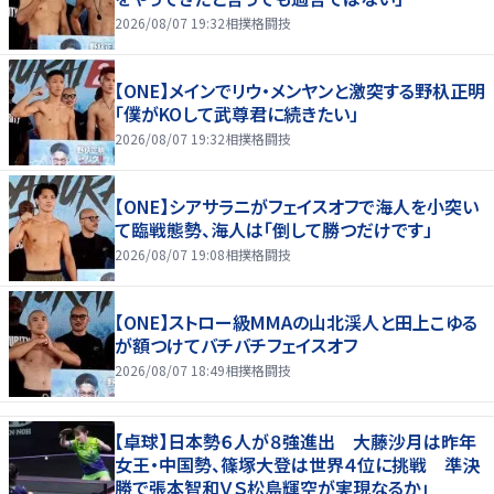
2026/08/07 19:32
相撲格闘技
【ONE】メインでリウ・メンヤンと激突する野杁正明
「僕がKOして武尊君に続きたい」
2026/08/07 19:32
相撲格闘技
【ONE】シアサラニがフェイスオフで海人を小突い
て臨戦態勢、海人は「倒して勝つだけです」
2026/08/07 19:08
相撲格闘技
【ONE】ストロー級MMAの山北渓人と田上こゆる
が額つけてバチバチフェイスオフ
2026/08/07 18:49
相撲格闘技
【卓球】日本勢６人が８強進出 大藤沙月は昨年
女王・中国勢、篠塚大登は世界４位に挑戦 準決
勝で張本智和ＶＳ松島輝空が実現なるか」