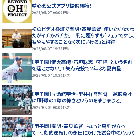
球心会公式アプリ提供開始！
2026/05/27 00:00
野球
初のビデオ検証で有明・高見監督「使いたくなかっ
たがイチかバチか」 判定覆らずも「フェアですし、
もやもやすることなく次にいける」と納得
2026/08/07 19:38
野球
【甲子園】健大高崎・石垣聡志「『石垣』という名前
を落とさない」１失点完投で２年ぶり夏白星
2026/08/07 19:30
野球
【甲子園】立命館宇治・里井祥吾監督 逆転負け
に「野球の１球の怖さというのをまじまじと」
2026/07/01 00:00
野球
【甲子園】有明・高見監督「ちょっと鳥肌が立っ
て…」劇的逆転打の永田にかけた試合中のハッパ