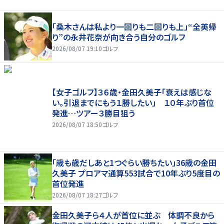
「桑木さんは私より一回りも二回りも上」“全英帰
り”の永井花奈が向き合う自分のゴルフ
2026/08/07 19:10
ゴルフ
【女子ゴルフ】３６歳・金田久美子「衰えは感じな
い。引退までにもう１勝したい」 １０年ぶり首位
発進…ツアー３勝目狙う
2026/08/07 18:50
ゴルフ
「歳も歳だしあと1つぐらい勝ちたい」36歳の金田
久美子 プロアマ通算553試合で10年ぶり5度目の
首位発進
2026/08/07 18:27
ゴルフ
金田久美子ら４人が首位に並ぶ 体調不良から