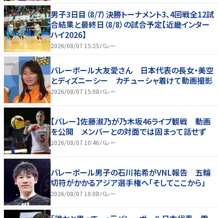
男子3日目（8/7）決勝トーナメント3、4回戦全12試
合結果と最終日（8/8）の試合予定【近畿インター
ハイ2026】
2026/08/07 15:25
バレー
バレーボール大友愛さん 日本代表の長女・美空
とディズニーシー カチューシャ着けて動画撮影
2026/08/07 15:08
バレー
【バレー】佐藤淑乃が乃木坂46ライブ観戦 動画
を公開 メンバーとの対面では固まって話せず
2026/08/07 10:46
バレー
バレーボール男子の石川祐希がVNL報告 五輪
切符がかかるアジア選手権へ「そしてここから」
2026/08/07 10:08
バレー