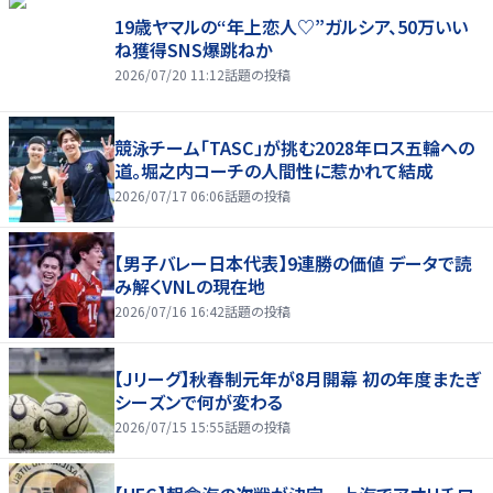
19歳ヤマルの“年上恋人♡”ガルシア、50万いい
ね獲得SNS爆跳ねか
2026/07/20 11:12
話題の投稿
競泳チーム「TASC」が挑む2028年ロス五輪への
道。堀之内コーチの人間性に惹かれて結成
2026/07/17 06:06
話題の投稿
【男子バレー日本代表】9連勝の価値 データで読
み解くVNLの現在地
2026/07/16 16:42
話題の投稿
【Jリーグ】秋春制元年が8月開幕 初の年度またぎ
シーズンで何が変わる
2026/07/15 15:55
話題の投稿