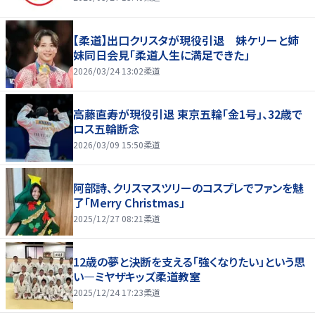
【柔道】出口クリスタが現役引退 妹ケリーと姉
妹同日会見「柔道人生に満足できた」
2026/03/24 13:02
柔道
高藤直寿が現役引退 東京五輪「金1号」、32歳で
ロス五輪断念
2026/03/09 15:50
柔道
阿部詩、クリスマスツリーのコスプレでファンを魅
了「Merry Christmas」
2025/12/27 08:21
柔道
12歳の夢と決断を支える「強くなりたい」という思
い―ミヤザキッズ柔道教室
2025/12/24 17:23
柔道