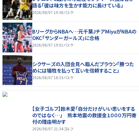
語る「彼は味方を生かす能力に長けている」
2026/08/07 19:38
バスケ
BリーグからNBAへ…元千葉JチアMiyuがNBAの
OKC「サンダーガールズ」に合格
2026/08/07 19:01
バスケ
シクサーズの入団会見へ臨んだブラウン「勝つた
めには犠牲を払って互いを信頼すること」
2026/08/07 18:33
バスケ
【女子ゴルフ】鈴木愛「自分だけがいい思いをする
のではなく…」 熊本地震の救援金１０００万円寄
付の理由明かす
2026/08/07 21:34
ゴルフ