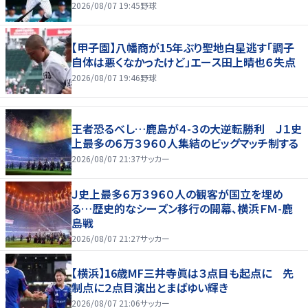
2026/08/07 19:45
野球
【甲子園】八幡商が15年ぶり聖地白星逃す「調子
自体は悪くなかったけど」エース田上晴也６失点
2026/08/07 19:46
野球
王者恐るべし…鹿島が４-３の大逆転勝利 Ｊ１史
上最多の６万３９６０人集結のビッグマッチ制する
2026/08/07 21:37
サッカー
Ｊ史上最多６万３９６０人の観客が国立を埋め
る…歴史的なシーズン移行の開幕、横浜ＦＭ-鹿
島戦
2026/08/07 21:27
サッカー
【横浜】16歳MF三井寺眞は３点目も起点に 先
制点に２点目演出とまばゆい輝き
2026/08/07 21:06
サッカー