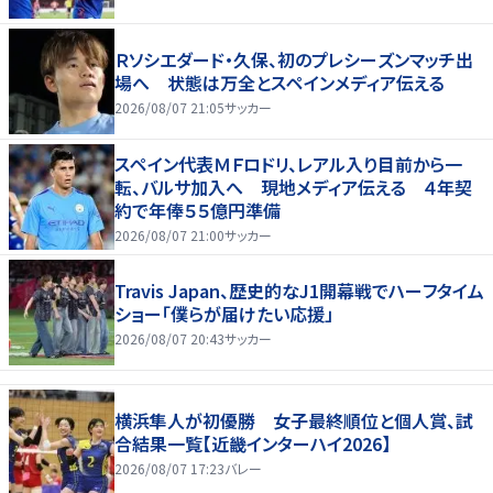
Ｒソシエダード・久保、初のプレシーズンマッチ出
場へ 状態は万全とスペインメディア伝える
2026/08/07 21:05
サッカー
スペイン代表ＭＦロドリ、レアル入り目前から一
転、バルサ加入へ 現地メディア伝える ４年契
約で年俸５５億円準備
2026/08/07 21:00
サッカー
Travis Japan、歴史的なJ1開幕戦でハーフタイム
ショー「僕らが届けたい応援」
2026/08/07 20:43
サッカー
横浜隼人が初優勝 女子最終順位と個人賞、試
合結果一覧【近畿インターハイ2026】
2026/08/07 17:23
バレー