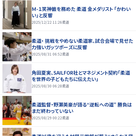
Ｍ-１笑神籤を務めた 柔道 金メダリスト 「かわい
い」と反響
2025/12/22 11:26
柔道
柔道・ 挑戦をやめない柔道家、試合会場で見せた
力強いガッツポーズに反響
2025/08/31 06:52
柔道
角田夏実、SAILFOR社とマネジメント契約「柔道
を世界の子どもたちに伝えたい」
2025/08/30 06:28
柔道
柔道監督・野瀬英豪が語る“逆転への道” 勝負は
まだ終わっていない
2025/08/29 00:22
柔道