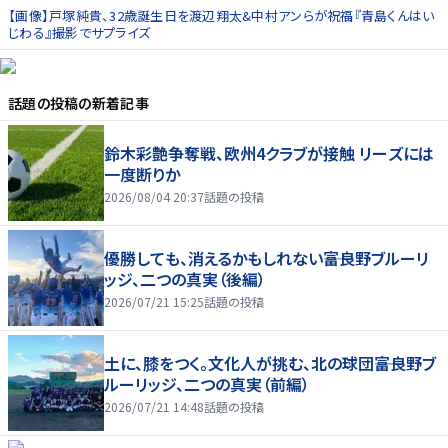
【画像】戸塚純貴、32歳誕生日を渡辺翔太&中村アンらが祝福『青島くんはい
じわる』撮影でサプライズ
話題の投稿
の新着記事
鈴木彩艶争奪戦、欧州4クラブが接触 リーズには
一度断りか
2026/08/04 20:37
話題の投稿
優勝しても、消えるかもしれない――富良野ブルーリ
ッジ、二つの真実（後編）
2026/07/21 15:25
話題の投稿
土に、膝をつく。文化人が挑む、北の球団――富良野ブ
ルーリッジ、二つの真実（前編）
2026/07/21 14:48
話題の投稿