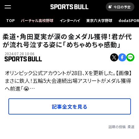
今日の予定
TOP
バーチャル高校野球
インターハイ
東京六大学野球
dodaSPO
（新しいタブ
柔道・角田夏実が涙の金メダル獲得！君が代
が流れ号泣する姿に「めちゃめちゃ感動」
2024.07.28 10:06
オリンピック公式アカウントが28日、Xを更新した。【画像】
まさに鉄人！五輪5大会連続出場アスリートがメダル獲得
へ前進「😭…
記事全文を見る
話題の投稿
柔道