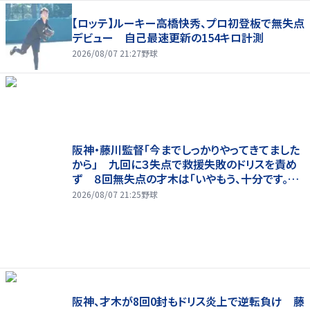
【ロッテ】ルーキー高橋快秀、プロ初登板で無失点
デビュー 自己最速更新の154キロ計測
2026/08/07 21:27
野球
阪神・藤川監督「今までしっかりやってきてました
から」 九回に３失点で救援失敗のドリスを責め
ず ８回無失点の才木は「いやもう、十分です。あ
の回まででも十分な仕事でしたか」
2026/08/07 21:25
野球
阪神、才木が8回0封もドリス炎上で逆転負け 藤