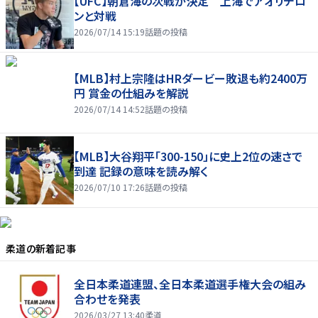
【UFC】朝倉海の次戦が決定 上海でアオリチロ
ンと対戦
2026/07/14 15:19
話題の投稿
【MLB】村上宗隆はHRダービー敗退も約2400万
円 賞金の仕組みを解説
2026/07/14 14:52
話題の投稿
【MLB】大谷翔平「300-150」に史上2位の速さで
到達 記録の意味を読み解く
2026/07/10 17:26
話題の投稿
柔道
の新着記事
全日本柔道連盟、全日本柔道選手権大会の組み
合わせを発表
2026/03/27 13:40
柔道