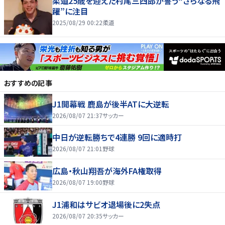
柔道25歳を迎えた村尾三四郎が誓う“さらなる飛
躍”に注目
2025/08/29 00:22
柔道
おすすめの記事
J1開幕戦 鹿島が後半ATに大逆転
2026/08/07 21:37
サッカー
中日が逆転勝ちで4連勝 9回に適時打
2026/08/07 21:01
野球
広島・秋山翔吾が海外FA権取得
2026/08/07 19:00
野球
J1浦和はサビオ退場後に2失点
2026/08/07 20:35
サッカー