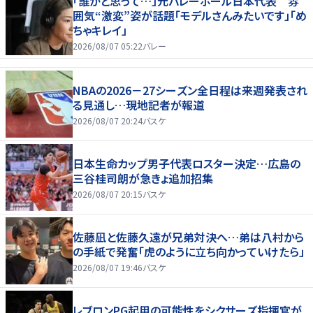
「誰かと思って…」元バレーボール日本代表 雰
囲気“激変”姿が話題「モデルさんみたいです」「め
ちゃキレイ」
2026/08/07 05:22
バレー
NBAの2026－27シーズン全日程は来週発表され
る見通し…現地記者が報道
2026/08/07 20:24
バスケ
日本生命カップ男子代表ロスター決定…広島の
三谷桂司朗が急きょ追加招集
2026/08/07 20:15
バスケ
佐藤凪と佐藤久遠が兄弟対決へ…弟は八村から
の手紙で発奮「虎のように立ち向かっていけたら」
2026/08/07 19:46
バスケ
レブロンPG起用の可能性をシクサーズ指揮官が