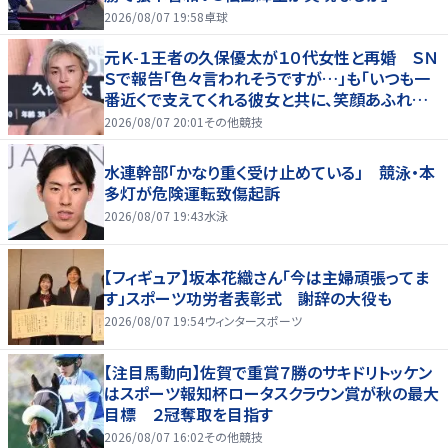
2026/08/07 19:58
卓球
元Ｋ-１王者の久保優太が１０代女性と再婚 ＳＮ
Ｓで報告「色々言われそうですが…」も「いつも一
番近くで支えてくれる彼女と共に、笑顔あふれる
家庭を築いていきたい」
2026/08/07 20:01
その他競技
水連幹部「かなり重く受け止めている」 競泳・本
多灯が危険運転致傷起訴
2026/08/07 19:43
水泳
【フィギュア】坂本花織さん「今は主婦頑張ってま
す」スポーツ功労者表彰式 謝辞の大役も
2026/08/07 19:54
ウィンタースポーツ
【注目馬動向】佐賀で重賞７勝のサキドリトッケン
はスポーツ報知杯ロータスクラウン賞が秋の最大
目標 ２冠奪取を目指す
2026/08/07 16:02
その他競技