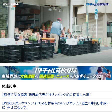
関連記事
【画像】"美女降臨"元日本代表がオリンピック前の特番に出演！
【画像】人気イケメンアイドル&有村架純のビッグカップル誕生？仲良し家族S
に「幸せになって」