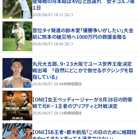
復帰戦の河本結は45位と出遅れ 女子ゴルフ第
１日
2026/08/07 18:11
ゴルフ
首位タイ発進の鈴木愛「優勝争いがしたい」大会
前に熊本の被災地へ1000万円の救援金贈る
2026/08/07 18:06
ゴルフ
丸元大五郎、９・２３大阪でユース世界王座決定
戦出場 「自然にどこかで倒せるボクシングを目
指している」
2026/08/07 20:44
相撲格闘技
【ONE】女王ペッディージャーが８月28日の防衛
戦で元K－1王者のプリフティと対戦決定
2026/08/07 20:14
相撲格闘技
【ONE】SB王者・都木航佑「この日のために格闘技
をやってきたと言っても過言ではない」