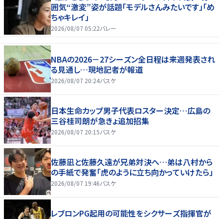
囲気“激変”姿が話題「モデルさんみたいです」「め
ちゃキレイ」
2026/08/07 05:22
バレー
NBAの2026－27シーズン全日程は来週発表され
る見通し…現地記者が報道
2026/08/07 20:24
バスケ
日本生命カップ男子代表ロスター決定…広島の
三谷桂司朗が急きょ追加招集
2026/08/07 20:15
バスケ
佐藤凪と佐藤久遠が兄弟対決へ…弟は八村から
の手紙で発奮「虎のように立ち向かっていけたら」
2026/08/07 19:46
バスケ
レブロンPG起用の可能性をシクサーズ指揮官が