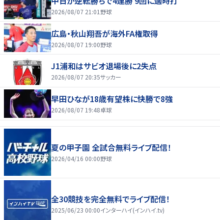
中日が逆転勝ちで4連勝 9回に適時打
2026/08/07 21:01
野球
広島・秋山翔吾が海外FA権取得
2026/08/07 19:00
野球
J1浦和はサビオ退場後に2失点
2026/08/07 20:35
サッカー
早田ひなが18歳有望株に快勝で8強
2026/08/07 19:48
卓球
夏の甲子園 全試合無料ライブ配信！
2026/04/16 00:00
野球
全30競技を完全無料でライブ配信！
2025/06/23 00:00
インターハイ(インハイ.tv)