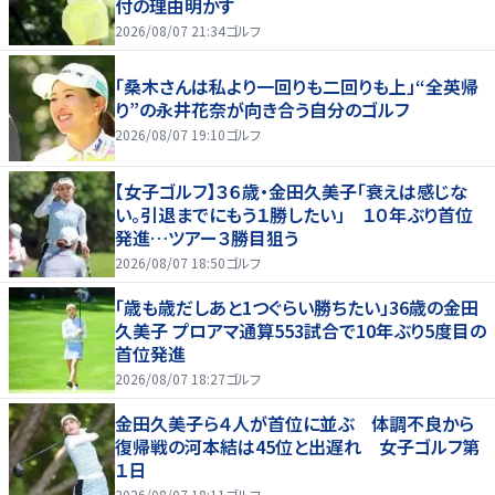
付の理由明かす
2026/08/07 21:34
ゴルフ
「桑木さんは私より一回りも二回りも上」“全英帰
り”の永井花奈が向き合う自分のゴルフ
2026/08/07 19:10
ゴルフ
【女子ゴルフ】３６歳・金田久美子「衰えは感じな
い。引退までにもう１勝したい」 １０年ぶり首位
発進…ツアー３勝目狙う
2026/08/07 18:50
ゴルフ
「歳も歳だしあと1つぐらい勝ちたい」36歳の金田
久美子 プロアマ通算553試合で10年ぶり5度目の
首位発進
2026/08/07 18:27
ゴルフ
金田久美子ら４人が首位に並ぶ 体調不良から
復帰戦の河本結は45位と出遅れ 女子ゴルフ第
１日
2026/08/07 18:11
ゴルフ