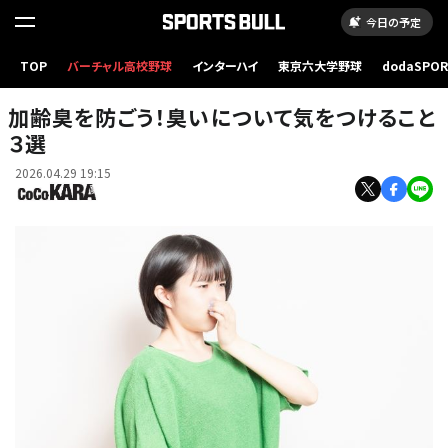
今日の予定
TOP
バーチャル高校野球
インターハイ
東京六大学野球
dodaSPO
（新しいタブ
加齢臭を防ごう！臭いについて気をつけること
３選
2026.04.29 19:15