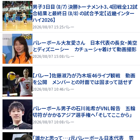
男子3日目（8/7）決勝トーナメント3、4回戦全12試
合結果と最終日（8/8）の試合予定【近畿インター
ハイ2026】
2026/08/07 15:25
バレー
バレーボール大友愛さん 日本代表の長女・美空
とディズニーシー カチューシャ着けて動画撮影
2026/08/07 15:08
バレー
【バレー】佐藤淑乃が乃木坂46ライブ観戦 動画
を公開 メンバーとの対面では固まって話せず
2026/08/07 10:46
バレー
バレーボール男子の石川祐希がVNL報告 五輪
切符がかかるアジア選手権へ「そしてここから」
2026/08/07 10:08
バレー
「誰かと思って…」元バレーボール日本代表 雰