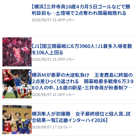
【横浜】三井寺眞16歳４カ月５日ゴールなどで勝
利目前も…土壇場で２点奪われ開幕戦敗れる
2026/08/07 21:43
サッカー
【J1】国立開幕戦に６万3960人！J1最多入場者数
を106人上回る
2026/08/07 21:39
サッカー
横浜Ｍが悪夢の大逆転負け 王者鹿島に終盤の
２点差ひっくり返される 開幕戦最多観衆６万３９
６０人の中、１６歳の新星・三井寺眞が秋春制ファ
ーストゴールも
2026/08/07 21:38
サッカー
横浜隼人が初優勝 女子最終順位と個人賞、試
合結果一覧【近畿インターハイ2026】
2026/08/07 17:23
バレー