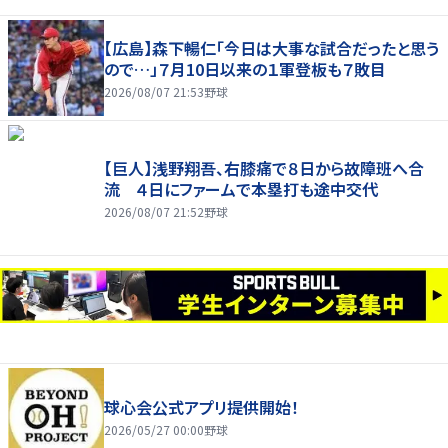
【広島】森下暢仁「今日は大事な試合だったと思う
ので…」７月10日以来の１軍登板も７敗目
2026/08/07 21:53
野球
【巨人】浅野翔吾、右膝痛で８日から故障班へ合
流 ４日にファームで本塁打も途中交代
2026/08/07 21:52
野球
球心会公式アプリ提供開始！
2026/05/27 00:00
野球