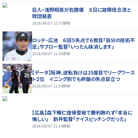
巨人・浅野翔吾が右膝痛 ８日に故障班合流と
球団発表
2026/08/07 21:57
野球
ロッテ・広池 ６回５失点で６敗目「自分の技術不
足」サブロー監督「いったん抹消します」
2026/08/07 21:56
野球
【データ】阪神、逆転負けは25度目でリーグワース
ト２位 イニング別でも終盤の失点目立つ
2026/08/07 21:54
野球
【広島】森下暢仁復帰登板で勝利飾れず「本当に
悔しい」 新井監督「ナイスピッチングだった」
2026/08/07 21:54
野球