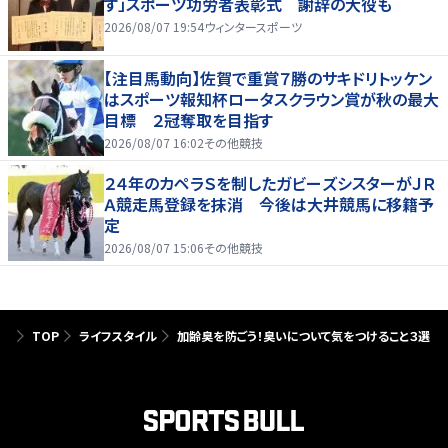
す」スポーツ功労者表彰式 謝辞の大役も
2026/08/07 19:54
ウィンタースポーツ
【注目馬動向】佐賀で重賞７勝のサキドリトッケン
はスポーツ報知杯ロータスクラウン賞が秋の最大
目標 ２冠奪取を目指す
2026/08/07 16:02
その他競技
２４年のカペラＳを制したガビーズシスターがＪＲ
Ａ競走馬登録を抹消 今後は大井競馬に移籍予
定
2026/08/07 15:06
その他競技
TOP
ライフスタイル
加齢臭を防ごう！臭いについて気をつけること３選