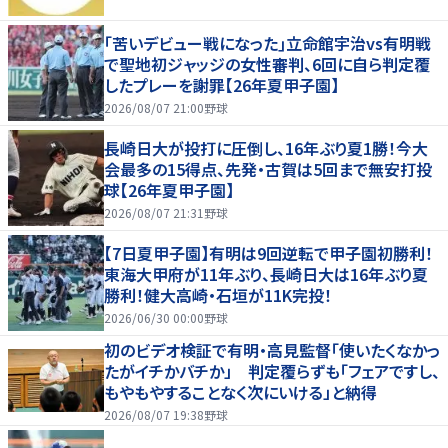
｢苦いデビュー戦になった｣立命館宇治vs有明戦
で聖地初ジャッジの女性審判、6回に自ら判定覆
したプレーを謝罪【26年夏甲子園】
2026/08/07 21:00
野球
長崎日大が投打に圧倒し、16年ぶり夏1勝！今大
会最多の15得点、先発・古賀は5回まで無安打投
球【26年夏甲子園】
2026/08/07 21:31
野球
【7日夏甲子園】有明は9回逆転で甲子園初勝利！
東海大甲府が11年ぶり、長崎日大は16年ぶり夏
勝利！健大高崎・石垣が11K完投！
2026/06/30 00:00
野球
初のビデオ検証で有明・高見監督「使いたくなかっ
たがイチかバチか」 判定覆らずも「フェアですし、
もやもやすることなく次にいける」と納得
2026/08/07 19:38
野球