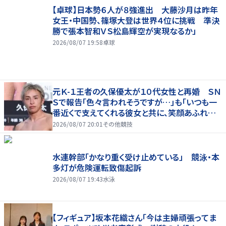
【卓球】日本勢６人が８強進出 大藤沙月は昨年
女王・中国勢、篠塚大登は世界４位に挑戦 準決
勝で張本智和ＶＳ松島輝空が実現なるか」
2026/08/07 19:58
卓球
元Ｋ-１王者の久保優太が１０代女性と再婚 ＳＮ
Ｓで報告「色々言われそうですが…」も「いつも一
番近くで支えてくれる彼女と共に、笑顔あふれる
家庭を築いていきたい」
2026/08/07 20:01
その他競技
水連幹部「かなり重く受け止めている」 競泳・本
多灯が危険運転致傷起訴
2026/08/07 19:43
水泳
【フィギュア】坂本花織さん「今は主婦頑張ってま