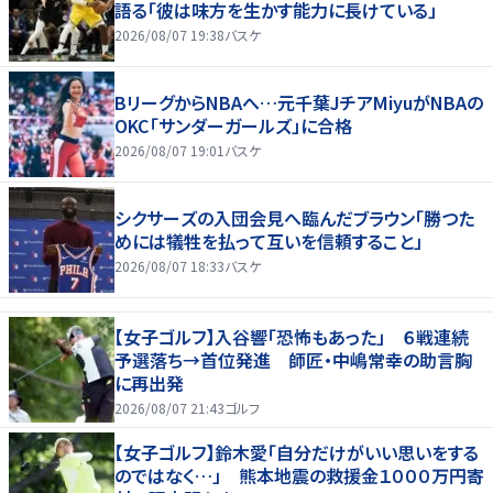
語る「彼は味方を生かす能力に長けている」
2026/08/07 19:38
バスケ
BリーグからNBAへ…元千葉JチアMiyuがNBAの
OKC「サンダーガールズ」に合格
2026/08/07 19:01
バスケ
シクサーズの入団会見へ臨んだブラウン「勝つた
めには犠牲を払って互いを信頼すること」
2026/08/07 18:33
バスケ
【女子ゴルフ】入谷響「恐怖もあった」 ６戦連続
予選落ち→首位発進 師匠・中嶋常幸の助言胸
に再出発
2026/08/07 21:43
ゴルフ
【女子ゴルフ】鈴木愛「自分だけがいい思いをする
のではなく…」 熊本地震の救援金１０００万円寄