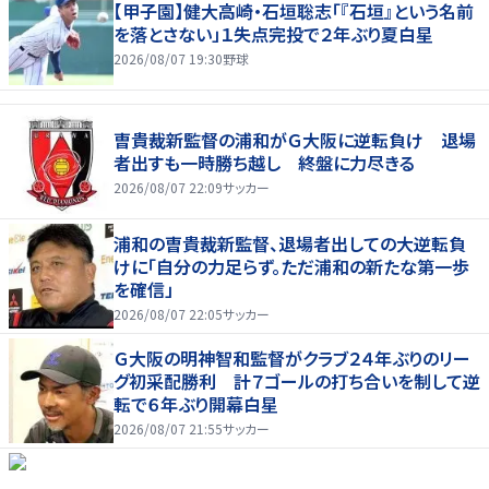
【甲子園】健大高崎・石垣聡志「『石垣』という名前
を落とさない」１失点完投で２年ぶり夏白星
2026/08/07 19:30
野球
曺貴裁新監督の浦和がＧ大阪に逆転負け 退場
者出すも一時勝ち越し 終盤に力尽きる
2026/08/07 22:09
サッカー
浦和の曺貴裁新監督、退場者出しての大逆転負
けに「自分の力足らず。ただ浦和の新たな第一歩
を確信」
2026/08/07 22:05
サッカー
Ｇ大阪の明神智和監督がクラブ２４年ぶりのリー
グ初采配勝利 計７ゴールの打ち合いを制して逆
転で６年ぶり開幕白星
2026/08/07 21:55
サッカー