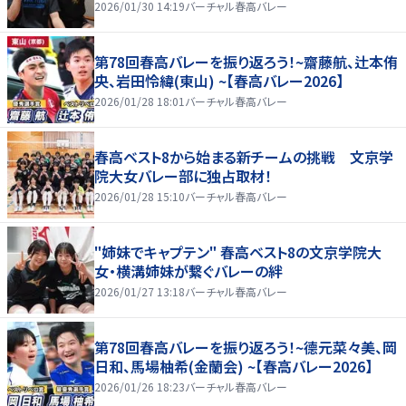
2026/01/30 14:19
バーチャル春高バレー
第78回春高バレーを振り返ろう！~齋藤航、辻本侑
央、岩田怜緯(東山) ~【春高バレー2026】
2026/01/28 18:01
バーチャル春高バレー
春高ベスト8から始まる新チームの挑戦 文京学
院大女バレー部に独占取材！
2026/01/28 15:10
バーチャル春高バレー
"姉妹でキャプテン" 春高ベスト8の文京学院大
女・横溝姉妹が繋ぐバレーの絆
2026/01/27 13:18
バーチャル春高バレー
第78回春高バレーを振り返ろう！~德元菜々美、岡
日和、馬場柚希(金蘭会) ~【春高バレー2026】
2026/01/26 18:23
バーチャル春高バレー