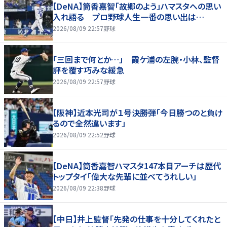
【DeNA】筒香嘉智「故郷のよう」ハマスタへの思い
入れ語る プロ野球人生一番の思い出は…
2026/08/09 22:57
野球
「三回まで何とか…」 霞ケ浦の左腕・小林、監督
評を覆す巧みな緩急
2026/08/09 22:57
野球
【阪神】近本光司が１号決勝弾「今日勝つのと負け
るので全然違います」
2026/08/09 22:52
野球
【DeNA】筒香嘉智ハマスタ147本目アーチは歴代
トップタイ「偉大な先輩に並べてうれしい」
2026/08/09 22:38
野球
【中日】井上監督「先発の仕事を十分してくれたと