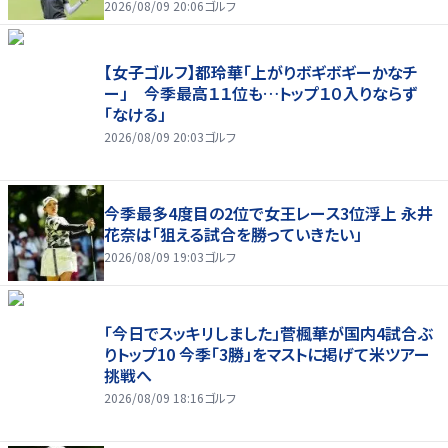
2026/08/09 20:06
ゴルフ
【女子ゴルフ】都玲華「上がりボギボギーかなチ
ー」 今季最高１１位も…トップ１０入りならず
「なける」
2026/08/09 20:03
ゴルフ
今季最多4度目の2位で女王レース3位浮上 永井
花奈は「狙える試合を勝っていきたい」
2026/08/09 19:03
ゴルフ
「今日でスッキリしました」菅楓華が国内4試合ぶ
りトップ10 今季「3勝」をマストに掲げて米ツアー
挑戦へ
2026/08/09 18:16
ゴルフ