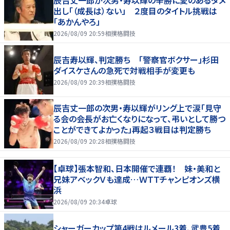
辰吉丈一郎が次男・寿以輝の辛勝に愛のあるダメ
出し「（成長は）ない」 ２度目のタイトル挑戦は
「あかんやろ」
2026/08/09 20:59
相撲格闘技
辰吉寿以輝、判定勝ち 「警察官ボクサー」杉田
ダイスケさんの急死で対戦相手が変更も
2026/08/09 20:39
相撲格闘技
辰吉丈一郎の次男・寿以輝がリング上で涙「見守
る会の会長がお亡くなりになって、弔いとして勝つ
ことができてよかった」再起３戦目は判定勝ち
2026/08/09 20:28
相撲格闘技
【卓球】張本智和、日本開催で連覇！ 妹・美和と
兄妹アベックＶも達成…ＷＴＴチャンピオンズ横
浜
2026/08/09 20:34
卓球
シャーガーカップ第4戦はルメール3着、武豊5着