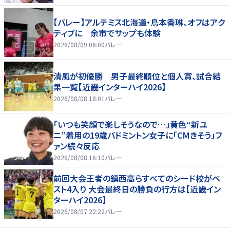
【バレー】アルテミス北海道・鳥本香琳、オフはアク
ティブに 余市でサップも体験
2026/08/09 06:00
バレー
清風が初優勝 男子最終順位と個人賞、試合結
果一覧【近畿インターハイ2026】
2026/08/08 18:01
バレー
「いつも笑顔で楽しそうなので…」黄色“新ユ
ニ”着用の19歳バドミントン女子に「CMきそう」フ
ァン続々反応
2026/08/08 16:10
バレー
前回大会王者の鎮西高らすべてのシード校がベ
スト4入り 大会最終日の勝負の行方は【近畿イン
ターハイ2026】
2026/08/07 22:22
バレー