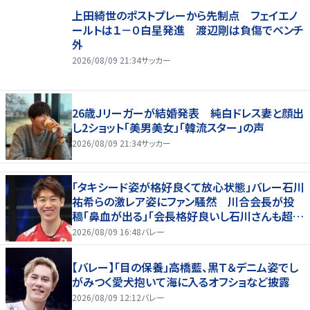
上田綺世のポストプレーから先制点 フェイエノ
ールトは１－０白星発進 渡辺剛は負傷でベンチ
外
2026/08/09 21:34
サッカー
26歳Ｊリーガーが結婚発表 純白ドレス妻と顔出
し2ショット「美男美女」「韓流スター」の声
2026/08/09 21:34
サッカー
「タキシード姿が格好良くて放心状態」バレー石川
祐希らの激レア姿にファン騒然 川合会長が投
稿「鼻血が出る」「会長格好良いし石川さんも超格
好いい」
2026/08/09 16:48
バレー
【バレー】「目の保養」高橋藍、黒Ｔ＆デニム姿でし
がみつく愛犬抱いて海に入るオフショなど披露
2026/08/09 12:12
バレー