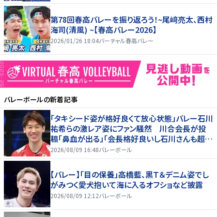
第78回春高バレーを振り返ろう！~尾﨑亮太、西村
海司(清風) ~【春高バレー2026】
2026/01/26 18:04
バーチャル春高バレー
バレーボール
の新着記事
「タキシード姿が格好良くて放心状態」バレー石川
祐希らの激レア姿にファン騒然 川合会長が投
稿「鼻血が出る」「会長格好良いし石川さんも超格
好いい」
2026/08/09 16:48
バレーボール
【バレー】「目の保養」高橋藍、黒Ｔ＆デニム姿でし
がみつく愛犬抱いて海に入るオフショなど披露
2026/08/09 12:12
バレーボール