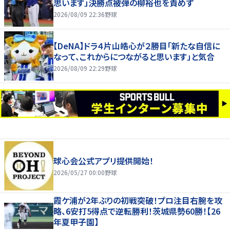
思います」決勝点被弾の柳裕也を責めず
2026/08/09 22:36
野球
【DeNA】ドラ４片山皓心が２勝目「新たな自信に
なって、これからにつながると思います」と気合
2026/08/09 22:29
野球
球心会公式アプリ提供開始！
2026/05/27 00:00
野球
霞ケ浦が2年ぶりの初戦突破！プロ注目右腕を攻
略、6安打5得点で逆転勝利！茨城県勢60勝！【26
年夏甲子園】