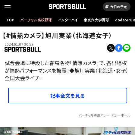
今日の予定
TOP
バーチャル高校野球
インターハイ
東京六大学野球
dodaSPO
（新しいタブ
【#情熱カメラ】旭川実業（北海道女子）
2024.01.07 20:53
試合会場に特設した春高名物「情熱カメラ」で、各出場校
が情熱パフォーマンスを披露！◆旭川実業（北海道・女子）
全国大会ライブ…
記事全文を見る
バーチャル春高バレー
バレーボール