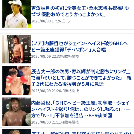
吉澤柚月の初Vに全英女王・桑木志帆も祝福「ゆ
づづ 優勝おめでとう かっこよかった」
2026/08/09 17:26
ゴルフ
【ノア】内藤哲也がシェイン・ヘイスト破りGHCヘ
ビー級王座獲得「デ・ハポン！」大合唱
2026/08/09 22:33
相撲格闘技
辰吉丈一郎の次男・寿以輝が判定勝ちにリング上
で涙「弔いとして、勝つことができてよかった」 親
子２代にわたる後援者が５月に急逝
2026/08/09 21:26
相撲格闘技
内藤哲也、「ＧＨＣヘビー級王座」初奪取…シェイ
ン・ヘイストを破り「俺はこのリングに残るよ」…一
方で「Ｎ-１」不参加を通告…８・９後楽園
2026/08/09 21:11
相撲格闘技