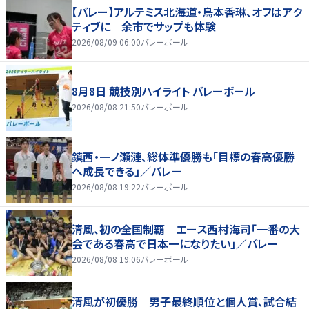
【バレー】アルテミス北海道・鳥本香琳、オフはアク
ティブに 余市でサップも体験
2026/08/09 06:00
バレーボール
8月8日 競技別ハイライト バレーボール
2026/08/08 21:50
バレーボール
鎮西・一ノ瀬漣、総体準優勝も「目標の春高優勝
へ成長できる」／バレー
2026/08/08 19:22
バレーボール
清風、初の全国制覇 エース西村海司「一番の大
会である春高で日本一になりたい」／バレー
2026/08/08 19:06
バレーボール
清風が初優勝 男子最終順位と個人賞、試合結