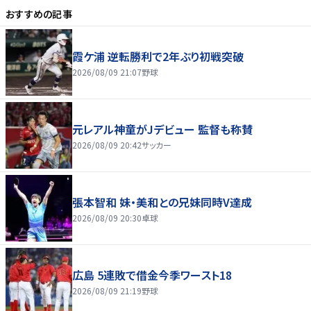
おすすめの記事
霞ケ浦 逆転勝利で2年ぶり初戦突破
2026/08/09 21:07
野球
元レアル神童がJデビュー 監督も称賛
2026/08/09 20:42
サッカー
張本智和 妹・美和との兄妹同時V達成
2026/08/09 20:30
卓球
広島 5連敗で借金今季ワースト18
2026/08/09 21:19
野球