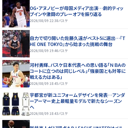
OG・アヌノビーが母国メディア出演…劇的ティッ
プインや激闘のプレーオフを振り返る
2026/08/09 22:38
バスケ
自力で切り開いた佐藤久遠がベスト5に選出…『T
HE ONE TOKYO』から始まった挑戦の舞台
2026/08/09 19:46
バスケ
河村勇輝、バスケ日本代表への思い語る「ＮＢＡの
コートに立つのは同じレベル」「強豪国とも対等に
戦える力はある」
2026/08/09 18:45
バスケ
宇都宮が新ユニフォームデザインを発表…アンダ
ーアーマー史上最軽量モデルで新たなシーズン
へ
2026/08/09 18:43
バスケ
新井楽人が17得点もB.LEAGUE UNITEDはメル