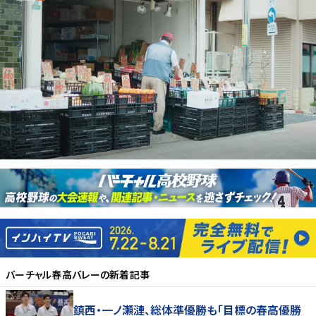
バーチャル春高バレー
の新着記事
鎮西・一ノ瀬漣、総体準優勝も「目標の春高優勝