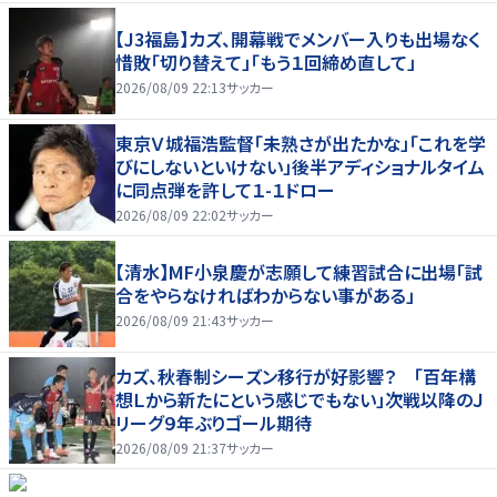
【J3福島】カズ、開幕戦でメンバー入りも出場なく
惜敗「切り替えて」「もう１回締め直して」
2026/08/09 22:13
サッカー
東京Ｖ城福浩監督「未熟さが出たかな」「これを学
びにしないといけない」後半アディショナルタイム
に同点弾を許して１-１ドロー
2026/08/09 22:02
サッカー
【清水】MF小泉慶が志願して練習試合に出場「試
合をやらなければわからない事がある」
2026/08/09 21:43
サッカー
カズ、秋春制シーズン移行が好影響？ 「百年構
想Ｌから新たにという感じでもない」次戦以降のＪ
リーグ９年ぶりゴール期待
2026/08/09 21:37
サッカー