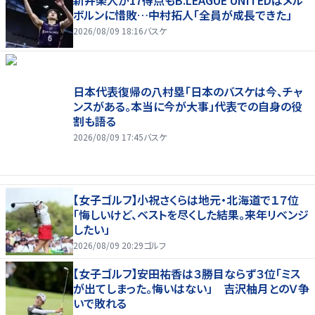
ボルンに惜敗…中村拓人「全員が成長できた」
2026/08/09 18:16
バスケ
日本代表復帰の八村塁「日本のバスケは今、チャ
ンスがある。本当に今が大事」代表での自身の役
割も語る
2026/08/09 17:45
バスケ
【女子ゴルフ】小祝さくらは地元・北海道で１７位
「悔しいけど、ベストを尽くした結果。来年リベンジ
したい」
2026/08/09 20:29
ゴルフ
【女子ゴルフ】安田祐香は３勝目ならず３位「ミス
が出てしまった。悔いはない」 吉沢柚月とのＶ争
いで敗れる