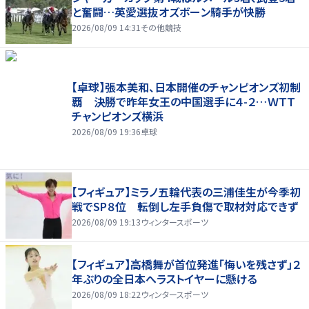
と奮闘…英愛選抜オズボーン騎手が快勝
2026/08/09 14:31
その他競技
【卓球】張本美和、日本開催のチャンピオンズ初制
覇 決勝で昨年女王の中国選手に４-２…ＷＴＴ
チャンピオンズ横浜
2026/08/09 19:36
卓球
【フィギュア】ミラノ五輪代表の三浦佳生が今季初
戦でSP８位 転倒し左手負傷で取材対応できず
2026/08/09 19:13
ウィンタースポーツ
【フィギュア】高橋舞が首位発進「悔いを残さず」２
年ぶりの全日本へラストイヤーに懸ける
2026/08/09 18:22
ウィンタースポーツ