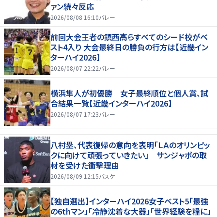
ァン続々反応
2026/08/08 16:10
バレー
前回大会王者の鎮西高らすべてのシード校がベ
スト4入り 大会最終日の勝負の行方は【近畿イン
ターハイ2026】
2026/08/07 22:22
バレー
横浜隼人が初優勝 女子最終順位と個人賞、試
合結果一覧【近畿インターハイ2026】
2026/08/07 17:23
バレー
八村塁、代表復帰の意向を表明「ＬＡのオリンピッ
クに向けて頑張っていきたい」 サンジャポの取
材を受けた衝撃理由
2026/08/09 12:15
バスケ
【独自選出】インターハイ2026女子ベスト5「最強
の6thマン」「冷静沈着な大器」「世界経験を糧に」