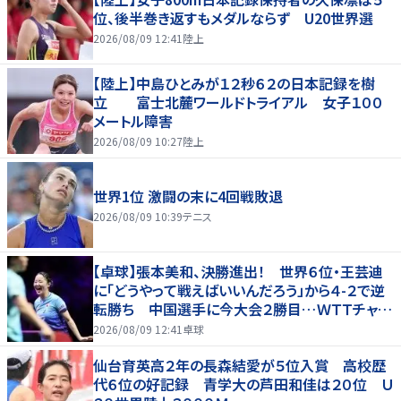
位、後半巻き返すもメダルならず U20世界選
2026/08/09 12:41
陸上
【陸上】中島ひとみが１２秒６２の日本記録を樹
立 富士北麓ワールドトライアル 女子１００
メートル障害
2026/08/09 10:27
陸上
世界1位 激闘の末に4回戦敗退
2026/08/09 10:39
テニス
【卓球】張本美和、決勝進出！ 世界６位・王芸迪
に「どうやって戦えばいいんだろう」から４-２で逆
転勝ち 中国選手に今大会２勝目…ＷＴＴチャン
ピオンズ横浜
2026/08/09 12:41
卓球
仙台育英高２年の長森結愛が５位入賞 高校歴
代６位の好記録 青学大の芦田和佳は２０位 Ｕ