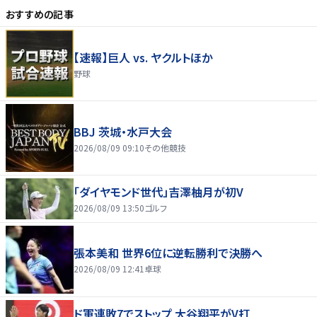
おすすめの記事
【速報】巨人 vs. ヤクルトほか
野球
BBJ 茨城・水戸大会
2026/08/09 09:10
その他競技
「ダイヤモンド世代」吉澤柚月が初V
2026/08/09 13:50
ゴルフ
張本美和 世界6位に逆転勝利で決勝へ
2026/08/09 12:41
卓球
ド軍連敗7でストップ 大谷翔平がV打