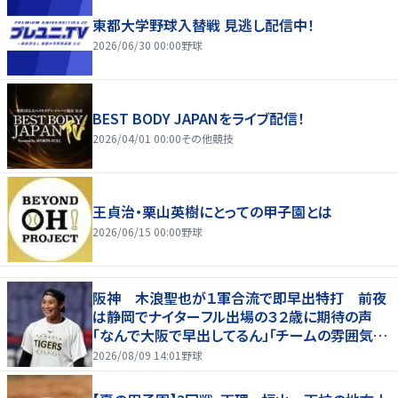
東都大学野球入替戦 見逃し配信中！
2026/06/30 00:00
野球
BEST BODY JAPANをライブ配信！
2026/04/01 00:00
その他競技
王貞治・栗山英樹にとっての甲子園とは
2026/06/15 00:00
野球
阪神 木浪聖也が１軍合流で即早出特打 前夜
は静岡でナイターフル出場の３２歳に期待の声
「なんで大阪で早出してるん」「チームの雰囲気が
変わる気が」
2026/08/09 14:01
野球