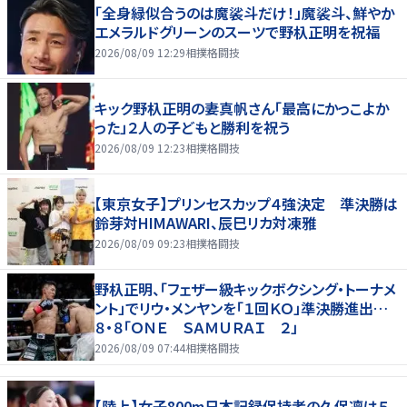
「全身緑似合うのは魔裟斗だけ！」魔裟斗、鮮やか
エメラルドグリーンのスーツで野杁正明を祝福
2026/08/09 12:29
相撲格闘技
キック野杁正明の妻真帆さん「最高にかっこよか
った」２人の子どもと勝利を祝う
2026/08/09 12:23
相撲格闘技
【東京女子】プリンセスカップ４強決定 準決勝は
鈴芽対HIMAWARI、辰巳リカ対凍雅
2026/08/09 09:23
相撲格闘技
野杁正明、「フェザー級キックボクシング・トーナメ
ント」でリウ・メンヤンを「１回ＫＯ」準決勝進出…
８・８「ＯＮＥ ＳＡＭＵＲＡＩ ２」
2026/08/09 07:44
相撲格闘技
【陸上】女子800m日本記録保持者の久保凛は５