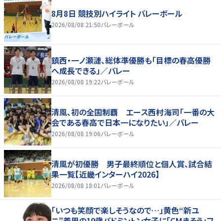
8月8日 競技別ハイライト バレーボール
2026/08/08 21:50
バレーボール
鎮西・一ノ瀬漣、総体準優勝も「目標の春高優勝
へ成長できる」／バレー
2026/08/08 19:22
バレーボール
清風、初の全国制覇 エース西村海司「一番の大
会である春高で日本一になりたい」／バレー
2026/08/08 19:06
バレーボール
清風が初優勝 男子最終順位と個人賞、試合結
果一覧【近畿インターハイ2026】
2026/08/08 18:01
バレーボール
「いつも笑顔で楽しそうなので…」黄色“新ユ
ニ”着用の19歳バドミントン女子に「CMきそう」フ