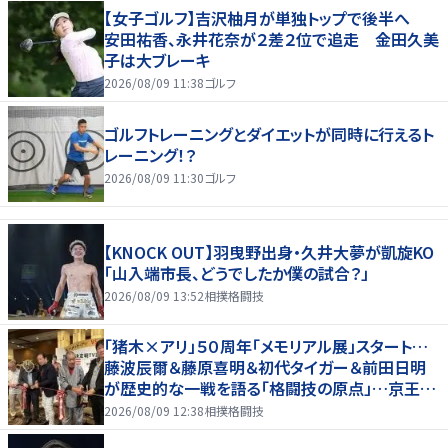
【女子ゴルフ】吉沢柚月が単独トップで後半へ
安田祐香、永井花奈が２差２位で追走 金田久美
子は大ブレーキ
2026/08/09 11:38
ゴルフ
ゴルフトレーニングとダイエットが同時に行えるト
レーニング！？
2026/08/09 11:30
ゴルフ
【KNOCK OUT】羽曳野出身・久井大夢が凱旋KO
「山入端市長、どうでしたか僕の試合？」
2026/08/09 13:52
相撲格闘技
「猪木×アリ」５０周年「メモリアル展」スタート…
藤波辰爾＆藤原喜明＆初代タイガー＆前田日明
が歴史的な一戦を語る「格闘技の原点」…京王プ
ラザホテルで３１日まで
2026/08/09 12:38
相撲格闘技