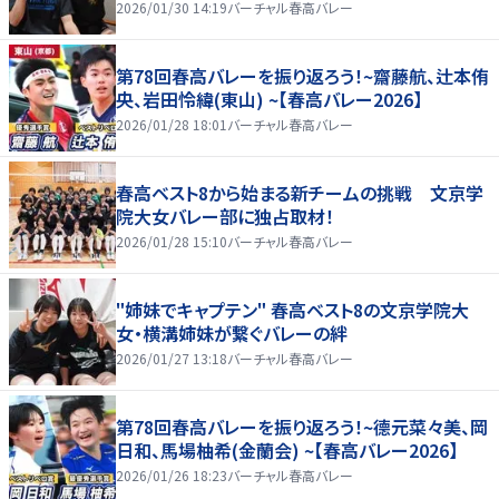
2026/01/30 14:19
バーチャル春高バレー
第78回春高バレーを振り返ろう！~齋藤航、辻本侑
央、岩田怜緯(東山) ~【春高バレー2026】
2026/01/28 18:01
バーチャル春高バレー
春高ベスト8から始まる新チームの挑戦 文京学
院大女バレー部に独占取材！
2026/01/28 15:10
バーチャル春高バレー
"姉妹でキャプテン" 春高ベスト8の文京学院大
女・横溝姉妹が繋ぐバレーの絆
2026/01/27 13:18
バーチャル春高バレー
第78回春高バレーを振り返ろう！~德元菜々美、岡
日和、馬場柚希(金蘭会) ~【春高バレー2026】
2026/01/26 18:23
バーチャル春高バレー