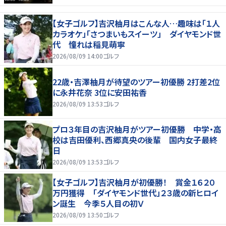
【女子ゴルフ】吉沢柚月はこんな人…趣味は「１人
カラオケ」「さつまいもスイーツ」 ダイヤモンド世
代 憧れは稲見萌寧
2026/08/09 14:00
ゴルフ
22歳・吉澤柚月が待望のツアー初優勝 2打差2位
に永井花奈 3位に安田祐香
2026/08/09 13:53
ゴルフ
プロ３年目の吉沢柚月がツアー初優勝 中学・高
校は吉田優利、西郷真央の後輩 国内女子最終
日
2026/08/09 13:53
ゴルフ
【女子ゴルフ】吉沢柚月が初優勝！ 賞金１６２０
万円獲得 「ダイヤモンド世代」２３歳の新ヒロイ
ン誕生 今季５人目の初Ｖ
2026/08/09 13:50
ゴルフ