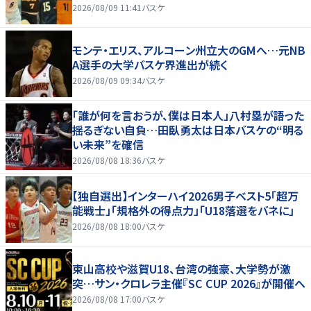
2026/08/09 11:41
バスケ
モンテ・エリス、アルコーン州立大のGMへ…元NB
A選手の大学バスケ界進出が続く
2026/08/09 09:34
バスケ
「誰が何を言おうが、僕は日本人」八村塁が語った
揺るぎない自負…田臥勇太は日本バスケの“明る
い未来”を確信
2026/08/08 18:36
バスケ
【独自選出】インターハイ2026男子ベスト5「超万
能戦士」「規格外の得点力」「U18落選をバネに」
2026/08/08 18:00
バスケ
東山高校や滋賀U18、台湾の強豪、大学勢が激
突…サン・クロレラ主催『SC CUP 2026』が開催へ
2026/08/08 17:00
バスケ