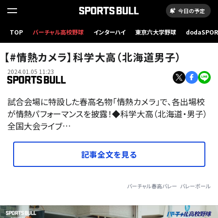
今日の予定
TOP
バーチャル高校野球
インターハイ
東京六大学野球
dodaSPO
（新しいタブ
【#情熱カメラ】科学大高（北海道男子）
2024.01.05 11:23
試合会場に特設した春高名物「情熱カメラ」で、各出場校
が情熱パフォーマンスを披露！◆科学大高（北海道・男子）
全国大会ライブ…
記事全文を見る
バーチャル春高バレー
バレーボール