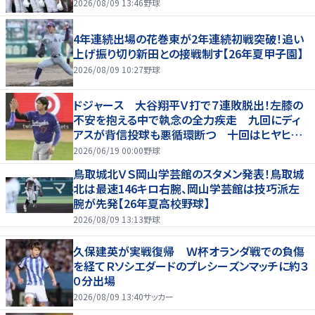
2026/08/09 13:46
野球
4年連続出場の花巻東が2年連続初戦突破！追い
上げ振り切り新田との接戦制す【26年夏甲子園】
2026/08/09 10:27
野球
ドジャース 大谷翔平Ｖ打で７連敗脱出！左膝の
不安を抱える中で執念の全力疾走 九回にディ
アスが背信投球も悪循環断つ 十回はヒヤヒヤ
もリード守る
2026/06/19 00:00
野球
鳥取城北ＶＳ岡山学芸館のスタメン発表！鳥取城
北は最速146キロ右腕、岡山学芸館は技巧派左
腕が先発【26年夏高校野球】
2026/08/09 13:13
野球
久保建英が実戦復帰 Ｗ杯オランダ戦での負傷
を経てＲソシエダードのプレシーズンマッチに約３
０分出場
2026/08/09 13:40
サッカー