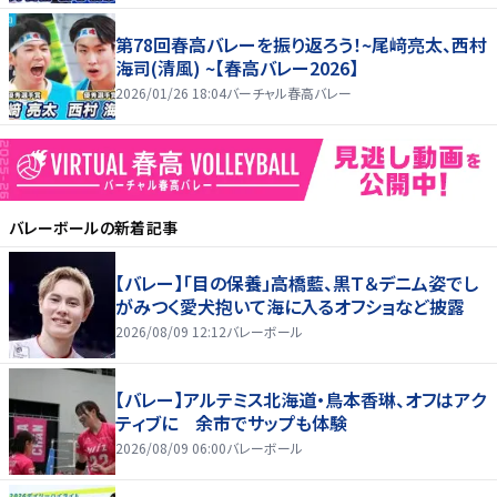
第78回春高バレーを振り返ろう！~尾﨑亮太、西村
海司(清風) ~【春高バレー2026】
2026/01/26 18:04
バーチャル春高バレー
バレーボール
の新着記事
【バレー】「目の保養」高橋藍、黒Ｔ＆デニム姿でし
がみつく愛犬抱いて海に入るオフショなど披露
2026/08/09 12:12
バレーボール
【バレー】アルテミス北海道・鳥本香琳、オフはアク
ティブに 余市でサップも体験
2026/08/09 06:00
バレーボール