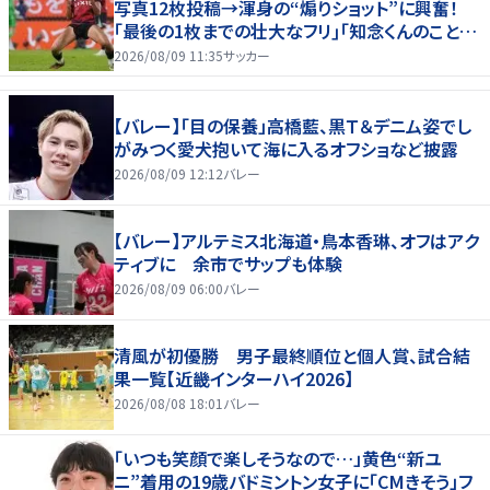
写真12枚投稿→渾身の“煽りショット”に興奮！
｢最後の1枚までの壮大なフリ｣｢知念くんのことど
んだけ好きなんよｗ｣
2026/08/09 11:35
サッカー
【バレー】「目の保養」高橋藍、黒Ｔ＆デニム姿でし
がみつく愛犬抱いて海に入るオフショなど披露
2026/08/09 12:12
バレー
【バレー】アルテミス北海道・鳥本香琳、オフはアク
ティブに 余市でサップも体験
2026/08/09 06:00
バレー
清風が初優勝 男子最終順位と個人賞、試合結
果一覧【近畿インターハイ2026】
2026/08/08 18:01
バレー
「いつも笑顔で楽しそうなので…」黄色“新ユ
ニ”着用の19歳バドミントン女子に「CMきそう」フ