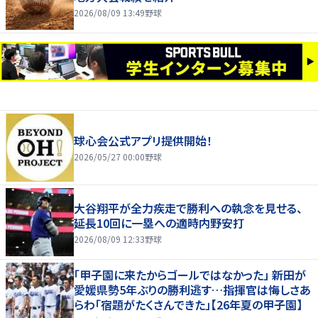
2026/08/09 13:49
野球
球心会公式アプリ提供開始！
2026/05/27 00:00
野球
大谷翔平が全力疾走で勝利への執念を見せる、
延長10回に一塁への適時内野安打
2026/08/09 12:33
野球
「甲子園に来たからゴールではなかった」 新田が
愛媛県勢5年ぶりの勝利逃す…指揮官は悔しさあ
らわ「宿題がたくさんできた」【26年夏の甲子園】