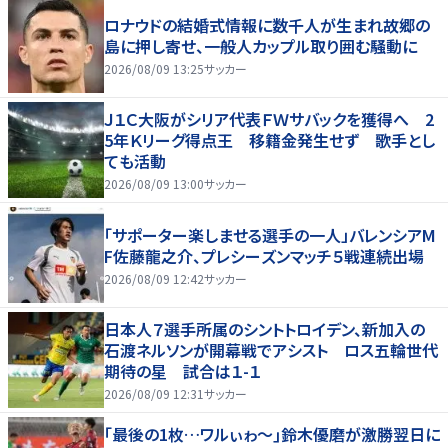
ロナウドの結婚式情報に数千人が生まれ故郷の
島に押し寄せ、一般人カップル取り囲む騒動に
2026/08/09 13:25
サッカー
Ｊ１Ｃ大阪がシリア代表ＦＷサバックを獲得へ 2
5年Ｋリーグ得点王 移籍金発生せず 歌手とし
ても活動
2026/08/09 13:00
サッカー
「サポーター楽しませる選手の一人」バレンシアM
F佐藤龍之介、プレシーズンマッチ５戦連続出場
2026/08/09 12:42
サッカー
日本人７選手所属のシントトロイデン、新加入の
石渡ネルソンが開幕戦でアシスト ロス五輪世代
期待の星 試合は１-１
2026/08/09 12:31
サッカー
｢最後の1枚…ワルぃゎ〜｣鈴木優磨が激勝翌日に