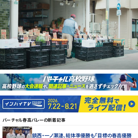
バーチャル春高バレー
の新着記事
鎮西・一ノ瀬漣、総体準優勝も「目標の春高優勝