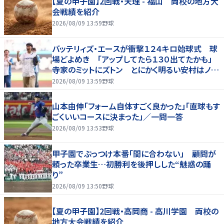
【夏の甲子園】2回戦・天理 - 福山 両校の地方大
会戦績を紹介
2026/08/09 13:59
野球
バッテリィズ・エースが衝撃１２４キロ始球式 球
場どよめき 「アップしてたら１３０出てたかも」
寺家のミットにズトン とにかく明るい安村はノー
バンならず
2026/08/09 13:59
野球
山本由伸「フォーム自体すごく良かった」「直球もす
ごくいいコースに決まった」／一問一答
2026/08/09 13:53
野球
甲子園でぶっつけ本番「間に合わない」 顧問が
頼った卒業生…初勝利を後押しした“魅惑の踊
り”
2026/08/09 13:50
野球
【夏の甲子園】2回戦・高岡商 - 高川学園 両校の
地方大会戦績を紹介