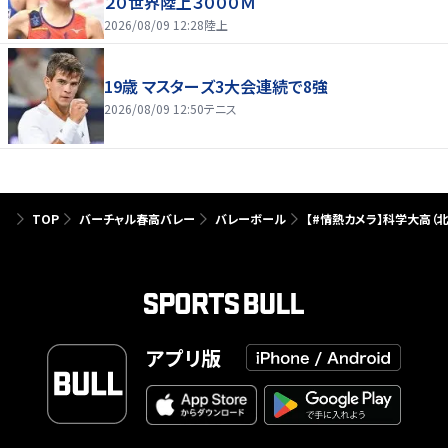
２０世界陸上３０００Ｍ
2026/08/09 12:28
陸上
19歳 マスターズ3大会連続で8強
2026/08/09 12:50
テニス
TOP
バーチャル春高バレー
バレーボール
【#情熱カメラ】科学大高（
アプリ版