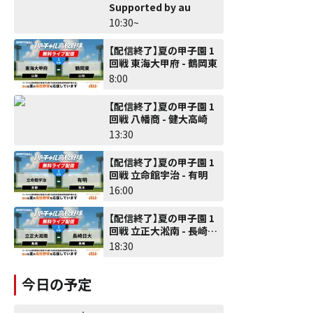
Supported by au
10:30~
【配信終了】夏の甲子園 1
回戦 東海大甲府 - 鶴岡東
8:00
【配信終了】夏の甲子園 1
回戦 八幡商 - 健大高崎
13:30
【配信終了】夏の甲子園 1
回戦 立命館宇治 - 有明
16:00
【配信終了】夏の甲子園 1
回戦 立正大淞南 - 長崎日
大
18:30
今日の予定