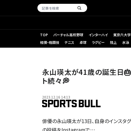
TOP
バーチャル高校野球
インターハイ
東京六大学
相撲・格闘技
テニス
卓球
ラグビー
陸上
水泳
永山瑛太が41歳の誕生日
ト続々💭
2023.12.16 14:13
俳優の永山瑛太が13日、自身のインスタグ
の投稿をInstagramで…