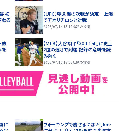
幕 初
【UFC】朝倉海の次戦が決定 上海
変わる
でアオリチロンと対戦
2026/07/14 15:19
話題の投稿
ー敗
【MLB】大谷翔平「300-150」に史上
みを
2位の速さで到達 記録の意味を読
み解く
2026/07/10 17:26
話題の投稿
康に
ウォーキングで痩せるには？何km・
不足
何分歩けばいい？効果的な歩き方