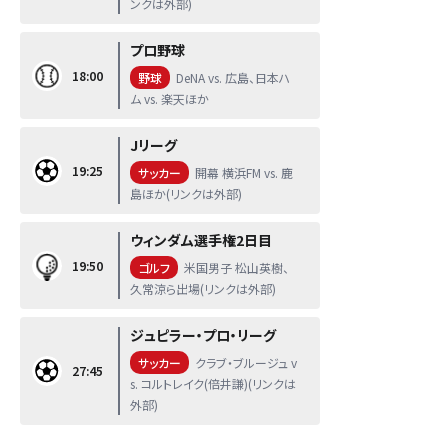
ンクは外部)
プロ野球
18:00
野球
DeNA vs. 広島、日本ハ
ム vs. 楽天ほか
Jリーグ
19:25
サッカー
開幕 横浜FM vs. 鹿
島ほか(リンクは外部)
ウィンダム選手権2日目
19:50
ゴルフ
米国男子 松山英樹、
久常涼ら出場(リンクは外部)
ジュピラー・プロ・リーグ
サッカー
クラブ・ブルージュ v
27:45
s. コルトレイク(倍井謙)(リンクは
外部)