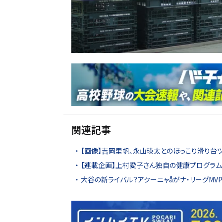
関連記事
【画像】吉岡里帆、永山瑛太とのほっこり滑り台ツ
【連載企画】上村愛子さん独自の健康プログラ
大谷の新ライバル？アクーニャåがナ・リーグMV