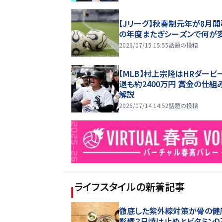
【Jリーグ】秋春制元年が8月開
の年度またぎシーズンで何が
2026/07/15 15:55
話題の投稿
【MLB】村上宗隆はHRダービ
退も約2400万円 賞金の仕組
解説
2026/07/14 14:52
話題の投稿
ライフスタイル
の新着記事
徹底した紫外線対策が骨の健
影響？日焼け止めとビタミンD