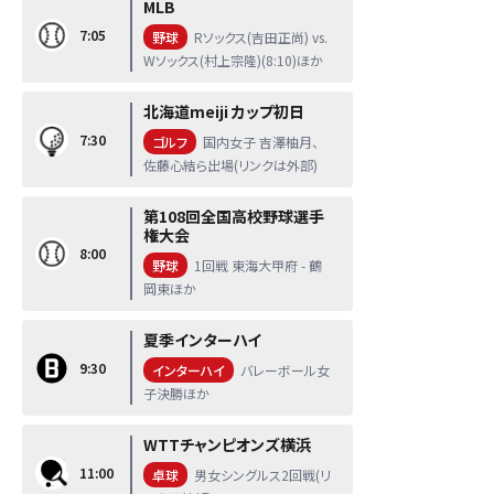
MLB
7:05
野球
Rソックス(吉田正尚) vs.
Wソックス(村上宗隆)(8:10)ほか
北海道meiji カップ初日
7:30
ゴルフ
国内女子 吉澤柚月、
佐藤心結ら出場(リンクは外部)
第108回全国高校野球選手
権大会
8:00
野球
1回戦 東海大甲府 - 鶴
岡東ほか
夏季インターハイ
9:30
インターハイ
バレーボール女
子決勝ほか
WTTチャンピオンズ横浜
11:00
卓球
男女シングルス2回戦(リ