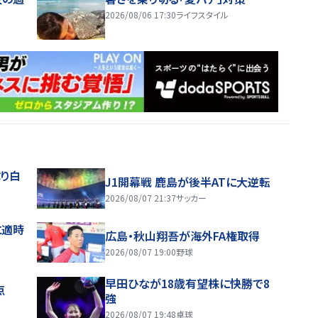
2026/08/06 17:30
ライフスタイル
り白
J1開幕戦 鹿島が後半ATに大逆転
2026/08/07 21:37
サッカー
に適時
広島・秋山翔吾が海外FA権取得
2026/08/07 19:00
野球
早田ひなが18歳有望株に快勝で8
点
強
2026/08/07 19:48
卓球