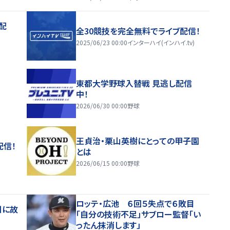
配
全30競技を完全無料でライブ配信！
2025/06/23 00:00
インターハイ(インハイ.tv)
東都大学野球入替戦 見逃し配信
中！
2026/06/30 00:00
野球
王貞治・栗山英樹にとっての甲子園
配信！
とは
2026/06/15 00:00
野球
ロッテ・広池 ６回５失点で６敗目
日に故
「自分の技術不足」サブロー監督「い
ったん抹消します」