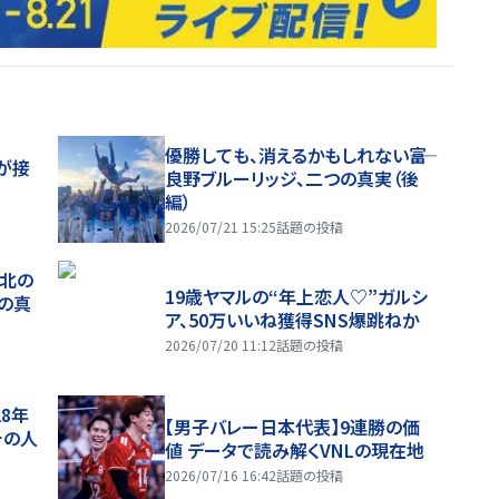
優勝しても、消えるかもしれない――富
が接
良野ブルーリッジ、二つの真実（後
編）
2026/07/21 15:25
話題の投稿
、北の
19歳ヤマルの“年上恋人♡”ガルシ
つの真
ア、50万いいね獲得SNS爆跳ねか
2026/07/20 11:12
話題の投稿
28年
【男子バレー日本代表】9連勝の価
チの人
値 データで読み解くVNLの現在地
2026/07/16 16:42
話題の投稿