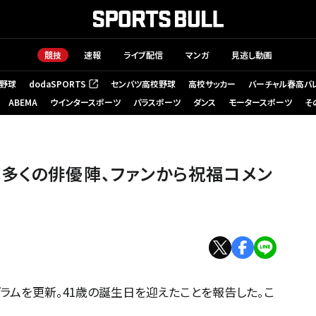
競技
速報
ライブ配信
マンガ
見逃し動画
野球
dodaSPORTS
センバツ高校野球
高校サッカー
バーチャル春高バ
（新しいタブで開く）
ABEMA
ウインタースポーツ
パラスポーツ
ダンス
モータースポーツ
そ
多くの俳優陣、ファンから祝福コメン
ラムを更新。41歳の誕生日を迎えたことを報告した。こ