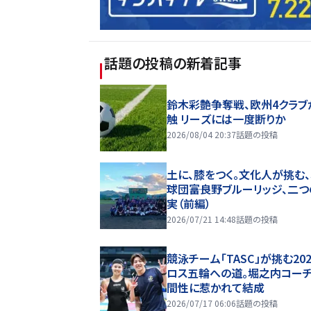
話題の投稿
の新着記事
鈴木彩艶争奪戦、欧州4クラブ
触 リーズには一度断りか
2026/08/04 20:37
話題の投稿
土に、膝をつく。文化人が挑む
球団――富良野ブルーリッジ、二
実（前編）
2026/07/21 14:48
話題の投稿
競泳チーム「TASC」が挑む20
ロス五輪への道。堀之内コー
間性に惹かれて結成
2026/07/17 06:06
話題の投稿