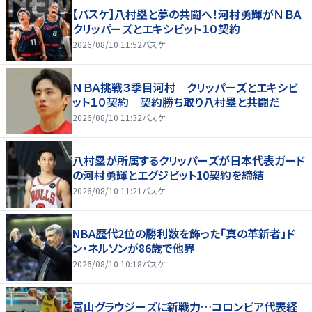
【バスケ】八村塁と夢の共闘へ！河村勇輝がＮＢＡ
クリッパーズとエキシビット１０契約
2026/08/10 11:52
バスケ
ＮＢＡ挑戦３季目河村 クリッパーズとエキシビ
ット１０契約 契約勝ち取り八村塁と共闘だ
2026/08/10 11:32
バスケ
八村塁が所属するクリッパーズが日本代表ガード
の河村勇輝とエグジビット10契約を締結
2026/08/10 11:21
バスケ
NBA歴代2位の勝利数を飾った「真の革新者」ド
ン・ネルソンが86歳で他界
2026/08/10 10:18
バスケ
富山グラウジーズに新戦力…コロンビア代表経