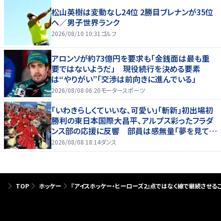
松山英樹は変動なし24位 2勝目ブレナンが35位
へ／男子世界ランク
2026/08/10 10:31
ゴルフ
アロンソが約73億円を要求も「金銭面は最も重
要ではないようだ」 現役続行を決める要素
は“やりがい”「交渉は前向きに進んでいる」
2026/08/08 06:20
モータースポーツ
「いわきらしくていいな、可愛い」「斬新」初出場初
勝利の東日本国際大昌平、アルプス彩ったフラダ
ンス部の応援に反響 部員は感無量「夢を見てい
るよう」
2026/08/08 18:14
ダンス
TOP
ホッケー
『アイスホッケー・ヒーローズ2』点ではなく線で継続させる