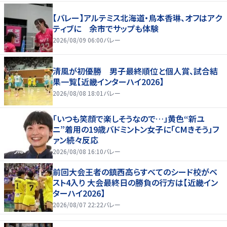
【バレー】アルテミス北海道・鳥本香琳、オフはアク
ティブに 余市でサップも体験
2026/08/09 06:00
バレー
清風が初優勝 男子最終順位と個人賞、試合結
果一覧【近畿インターハイ2026】
2026/08/08 18:01
バレー
「いつも笑顔で楽しそうなので…」黄色“新ユ
ニ”着用の19歳バドミントン女子に「CMきそう」フ
ァン続々反応
2026/08/08 16:10
バレー
前回大会王者の鎮西高らすべてのシード校がベ
スト4入り 大会最終日の勝負の行方は【近畿イン
ターハイ2026】
2026/08/07 22:22
バレー