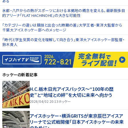
ある
氷都・八戸からの熱がスポーツにおける本拠地の概念を変える。最新鋭多目
的アリーナ「FLAT HACHINOHE」の大きな可能性
「カテゴリーの違いは競技と出会った時期の差」大学王者・東洋大監督から
千葉大アイスホッケー部へのメッセージ
「時代と学生気質の変化を理解して向き合う」東洋大アイスホッケー部監督・
鈴木貴人
ホッケー
の新着記事
H.C.栃木日光アイスバックス～“100年の歴
史”と“地域との絆”を大切に未来へ向かう
2026/04/02 20:13
ホッケー
アイスホッケー・横浜GRITSが東京辰巳アイスア
リーナで公式戦開催「日本アイスホッケーの未来
のために」