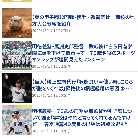
【夏の甲子園】2回戦・横手 - 敦賀気比 両校の地
方大会戦績を紹介
2026/08/10 12:02
野球
明徳義塾・馬淵史郎監督 敗戦後に自ら日南学
園に頭を下げて敬意表す ７０歳名将のスポーツ
マンシップが垣間見えたワンシーン
2026/08/10 12:02
野球
【巨人】橋上監督代行「状態良い＝使い時。こちら
が腹をくくれば」昇格後の積極起用の意図は…？
2026/08/10 12:00
野球
明徳義塾 ７０歳の馬淵史郎監督が引き際につ
いて語る「学校はやれと言ってくれてるんですけ
ど…」春夏通算４０度目の出場は初戦敗退も“馬
淵節”炸裂
2026/08/10 11:58
野球