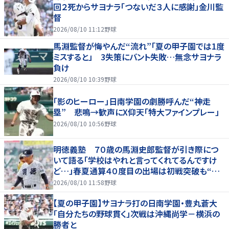
回２死からサヨナラ「つないだ３人に感謝」金川監
督
2026/08/10 11:12
野球
馬淵監督が悔やんだ“流れ”「夏の甲子園では1度
ミスすると」 3失策にバント失敗…無念サヨナラ
負け
2026/08/10 10:39
野球
「影のヒーロー」日南学園の劇勝呼んだ“神走
塁” 悲鳴→歓声にX仰天「特大ファインプレー」
2026/08/10 10:56
野球
明徳義塾 ７０歳の馬淵史郎監督が引き際につ
いて語る「学校はやれと言ってくれてるんですけ
ど…」春夏通算４０度目の出場は初戦突破も“馬
淵節”炸裂
2026/08/10 11:58
野球
【夏の甲子園】サヨナラ打の日南学園・豊丸蒼大
「自分たちの野球貫く」次戦は沖縄尚学－横浜の
勝者と