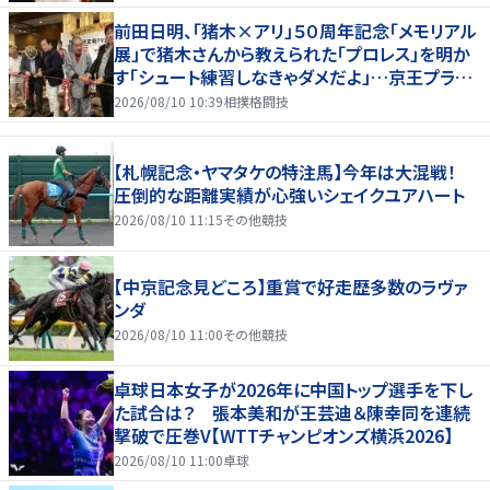
前田日明、「猪木×アリ」５０周年記念「メモリアル
展」で猪木さんから教えられた「プロレス」を明か
す「シュート練習しなきゃダメだよ」…京王プラザ
ホテルで３１日まで
2026/08/10 10:39
相撲格闘技
【札幌記念・ヤマタケの特注馬】今年は大混戦！
圧倒的な距離実績が心強いシェイクユアハート
2026/08/10 11:15
その他競技
【中京記念見どころ】重賞で好走歴多数のラヴァ
ンダ
2026/08/10 11:00
その他競技
卓球日本女子が2026年に中国トップ選手を下し
た試合は？ 張本美和が王芸迪＆陳幸同を連続
撃破で圧巻V【WTTチャンピオンズ横浜2026】
2026/08/10 11:00
卓球