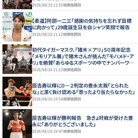
2026/08/10 11:55
相撲格闘技
【柔道】阿部一二三「感謝の気持ちを忘れず目標
に向かって」29歳誕生日を白シャツ笑顔で報告
2026/08/10 11:12
相撲格闘技
初代タイガーマスク、「猪木×アリ」５０周年記念
「メモリアル展」で猪木さんが挑んだ「モハメド・ア
リ」を絶賛「あらゆるスポーツの中でナンバーワン
の存在」
2026/08/10 11:12
相撲格闘技
辰吉寿以輝に０－２判定の豊永太我「とられた
な」と潔く負け認める「思ったより当たらなかった」
2026/08/10 10:54
相撲格闘技
辰吉寿以輝が勝利報告 急きょ対戦が受けた豊
永に「ありがとうございました」
2026/08/10 10:47
相撲格闘技