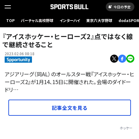
今日の予定
TOP
バーチャル高校野球
インターハイ
東京六大学野球
dodaSPO
『アイスホッケー・ヒーローズ2』継続性を重視するため、タイトルには数字が付けられた。
（新しいタブ
『アイスホッケー・ヒーローズ2』点ではなく線
で継続させること
2023.02.06 08:18
アジアリーグ（同AL）のオールスター戦『アイスホッケー・ヒ
ーローズ2』が1月14、15日に開催された。会場のダイドー
ドリ…
記事全文を見る
ホッケー