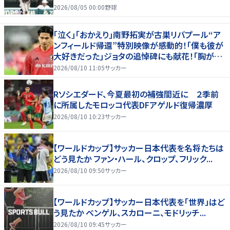
2026/08/05 00:00
野球
｢泣く｣｢おかえり｣南野拓実が古巣リバプール“ア
ンフィールド帰還”特別映像が感動的！｢僕も彼が
大好きだった｣ジョタの追悼碑にも献花！｢胸が熱
くなります…｣
2026/08/10 11:05
サッカー
Rソシエダード、今夏最初の補強間近に ２季前
に所属したモロッコ代表DFアゲルド復帰濃厚
2026/08/10 10:23
サッカー
【ワールドカップ】サッカー日本代表を名将たちは
どう見たか ファン・ハール、クロップ、フリック...
2026/08/10 09:50
サッカー
【ワールドカップ】サッカー日本代表を「世界」はど
う見たか ベンゲル、スカローニ、モドリッチ...
2026/08/10 09:45
サッカー