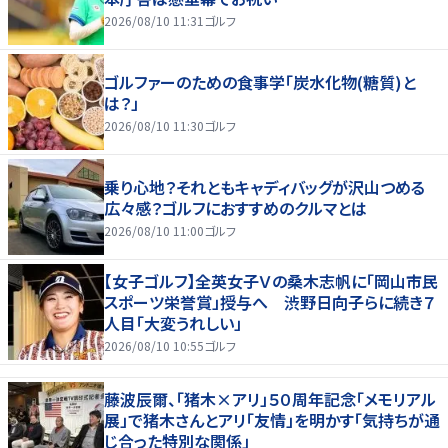
2026/08/10 11:31
ゴルフ
ゴルファーのための食事学「炭水化物(糖質)と
は？」
2026/08/10 11:30
ゴルフ
乗り心地？それともキャディバッグが沢山つめる
広々感？ゴルフにおすすめのクルマとは
2026/08/10 11:00
ゴルフ
【女子ゴルフ】全英女子Ｖの桑木志帆に「岡山市民
スポーツ栄誉賞」授与へ 渋野日向子らに続き７
人目「大変うれしい」
2026/08/10 10:55
ゴルフ
藤波辰爾、「猪木×アリ」５０周年記念「メモリアル
展」で猪木さんとアリ「友情」を明かす「気持ちが通
じ合った特別な関係」