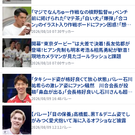
｢マジでなんちゅー作戦なの槙野監督w｣ベンチ
前に掲げられた｢マテ茶｣｢白い犬｣｢爆弾｣｢合コ
ン｣のイラスト入り作戦ボードにファン困惑！｢想像
よりデカくて吹いた｣
2026/08/10 07:30
サッカー
開幕“東京ダービー”は大差で決着！長友佑都が
登場！ヒアン先制も明本考浩＆相馬勇紀が歓喜！
現地カメラマンが見たゴールラッシュと課題
2026/08/10 07:00
サッカー
「タキシード姿が格好良くて放心状態」バレー石川
祐希らの激レア姿にファン騒然 川合会長が投
稿「鼻血が出る」「会長格好良いし石川さんも超格
好いい」
2026/08/09 16:48
バレー
【バレー】「目の保養」高橋藍、黒Ｔ＆デニム姿でし
がみつく愛犬抱いて海に入るオフショなど披露
2026/08/09 12:12
バレー