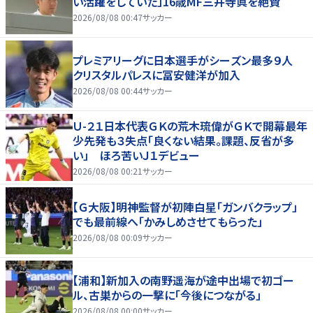
い活躍をしていた」16歳MF三井寺眞を絶賛
2026/08/08 00:47
サッカー
プレミアリーグに日本選手がシーズン最多９人
クリスタルパレスに冨安健洋が加入
2026/08/08 00:44
サッカー
Ｕ-２１日本代表ＧＫの荒木琉偉がＧＫで開幕最年
少先発も３失点「良くない結果。課題、反省が多
い」 ほろ苦いＪ１デビュー
2026/08/08 00:21
サッカー
【Ｇ大阪】明神監督が初陣白星「ガンバクラップ」
でも最前線へ「かみしめさせてもらった」
2026/08/08 00:09
サッカー
【浦和】新加入の南野遥海が途中出場で初ゴー
ル、古巣からの一撃に「今後につながる」
2026/08/08 00:00
サッカー