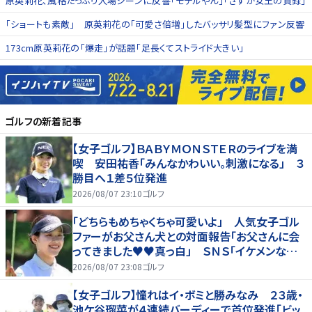
原英莉花、風格たっぷり入場シーンに反響「モデルやん」「さすが女王の貫録」
「ショートも素敵」 原英莉花の「可愛さ倍増」したバッサリ髪型にファン反響
173cm原英莉花の「爆走」が話題「足長くてストライド大きい」
ゴルフ
の新着記事
【女子ゴルフ】ＢＡＢＹＭＯＮＳＴＥＲのライブを満
喫 安田祐香「みんなかわいい。刺激になる」 ３
勝目へ１差５位発進
2026/08/07 23:10
ゴルフ
「どちらもめちゃくちゃ可愛いよ」 人気女子ゴル
ファーがお父さん犬との対面報告「お父さんに会
ってきました♥♥真っ白」 ＳＮＳ「イケメンなお
父さん」「白戸家入りするんですか？」
2026/08/07 23:08
ゴルフ
【女子ゴルフ】憧れはイ・ボミと勝みなみ ２３歳・
池ケ谷瑠菜が４連続バーディーで首位発進「ビッ