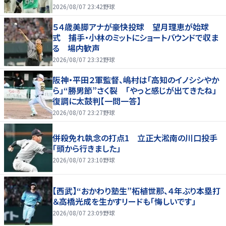
2026/08/07 23:42
野球
５４歳美脚アナが豪快投球 望月理恵が始球
式 捕手・小林のミットにショートバウンドで収ま
る 場内歓声
2026/08/07 23:32
野球
阪神・平田２軍監督、嶋村は「高知のイノシシやか
ら」“勝男節”さく裂 「やっと感じが出てきたね」
復調に太鼓判【一問一答】
2026/08/07 23:27
野球
併殺免れ執念の打点1 立正大淞南の川口投手
「頭から行きました」
2026/08/07 23:10
野球
【西武】“おかわり塾生”柘植世那、４年ぶり本塁打
＆高橋光成を生かすリードも「悔しいです」
2026/08/07 23:09
野球