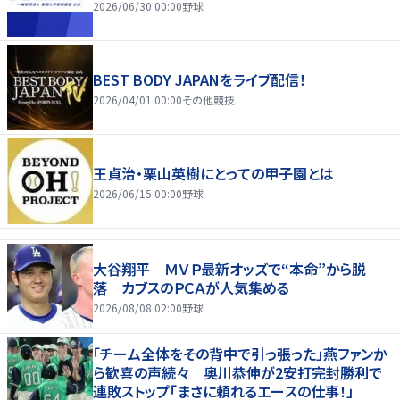
2026/06/30 00:00
野球
BEST BODY JAPANをライブ配信！
2026/04/01 00:00
その他競技
王貞治・栗山英樹にとっての甲子園とは
2026/06/15 00:00
野球
大谷翔平 ＭＶＰ最新オッズで“本命”から脱
落 カブスのＰＣＡが人気集める
2026/08/08 02:00
野球
「チーム全体をその背中で引っ張った」燕ファンか
ら歓喜の声続々 奥川恭伸が2安打完封勝利で
連敗ストップ「まさに頼れるエースの仕事！」