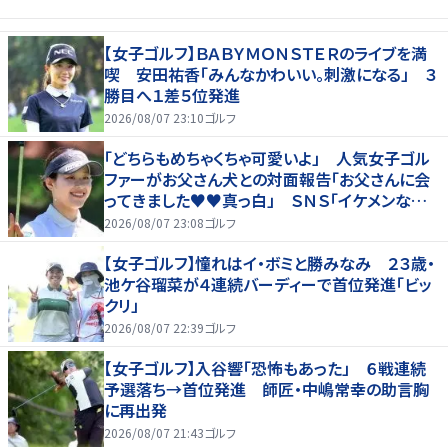
【女子ゴルフ】ＢＡＢＹＭＯＮＳＴＥＲのライブを満
喫 安田祐香「みんなかわいい。刺激になる」 ３
勝目へ１差５位発進
2026/08/07 23:10
ゴルフ
「どちらもめちゃくちゃ可愛いよ」 人気女子ゴル
ファーがお父さん犬との対面報告「お父さんに会
ってきました♥♥真っ白」 ＳＮＳ「イケメンなお
父さん」「白戸家入りするんですか？」
2026/08/07 23:08
ゴルフ
【女子ゴルフ】憧れはイ・ボミと勝みなみ ２３歳・
池ケ谷瑠菜が４連続バーディーで首位発進「ビッ
クリ」
2026/08/07 22:39
ゴルフ
【女子ゴルフ】入谷響「恐怖もあった」 ６戦連続
予選落ち→首位発進 師匠・中嶋常幸の助言胸
に再出発
2026/08/07 21:43
ゴルフ