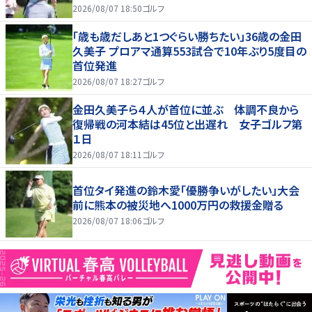
2026/08/07 18:50
ゴルフ
「歳も歳だしあと1つぐらい勝ちたい」36歳の金田
久美子 プロアマ通算553試合で10年ぶり5度目の
首位発進
2026/08/07 18:27
ゴルフ
金田久美子ら４人が首位に並ぶ 体調不良から
復帰戦の河本結は45位と出遅れ 女子ゴルフ第
１日
2026/08/07 18:11
ゴルフ
首位タイ発進の鈴木愛「優勝争いがしたい」大会
前に熊本の被災地へ1000万円の救援金贈る
2026/08/07 18:06
ゴルフ