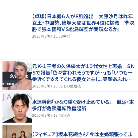
【卓球】日本勢６人が８強進出 大藤沙月は昨年
女王・中国勢、篠塚大登は世界４位に挑戦 準決
勝で張本智和ＶＳ松島輝空が実現なるか」
2026/08/07 19:58
卓球
元Ｋ-１王者の久保優太が１０代女性と再婚 ＳＮ
Ｓで報告「色々言われそうですが…」も「いつも一
番近くで支えてくれる彼女と共に、笑顔あふれる
家庭を築いていきたい」
2026/08/07 20:01
その他競技
水連幹部「かなり重く受け止めている」 競泳・本
多灯が危険運転致傷起訴
2026/08/07 19:43
水泳
【フィギュア】坂本花織さん「今は主婦頑張ってま