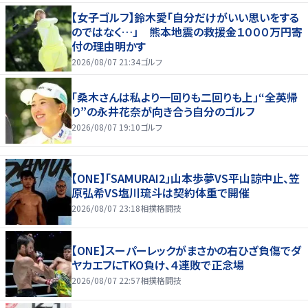
【女子ゴルフ】鈴木愛「自分だけがいい思いをする
のではなく…」 熊本地震の救援金１０００万円寄
付の理由明かす
2026/08/07 21:34
ゴルフ
「桑木さんは私より一回りも二回りも上」“全英帰
り”の永井花奈が向き合う自分のゴルフ
2026/08/07 19:10
ゴルフ
【ONE】「SAMURAI2」山本歩夢VS平山諒中止、笠
原弘希VS塩川琉斗は契約体重で開催
2026/08/07 23:18
相撲格闘技
【ONE】スーパーレックがまさかの右ひざ負傷でダ
ヤカエフにTKO負け、４連敗で正念場
2026/08/07 22:57
相撲格闘技