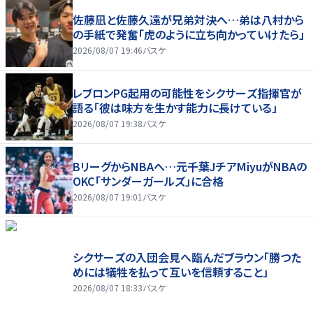
佐藤凪と佐藤久遠が兄弟対決へ…弟は八村から
の手紙で発奮「虎のように立ち向かっていけたら」
2026/08/07 19:46
バスケ
レブロンPG起用の可能性をシクサーズ指揮官が
語る「彼は味方を生かす能力に長けている」
2026/08/07 19:38
バスケ
BリーグからNBAへ…元千葉JチアMiyuがNBAの
OKC「サンダーガールズ」に合格
2026/08/07 19:01
バスケ
シクサーズの入団会見へ臨んだブラウン「勝つた
めには犠牲を払って互いを信頼すること」
2026/08/07 18:33
バスケ