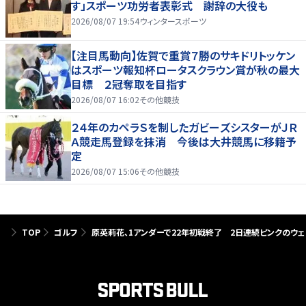
す」スポーツ功労者表彰式 謝辞の大役も
2026/08/07 19:54
ウィンタースポーツ
【注目馬動向】佐賀で重賞７勝のサキドリトッケン
はスポーツ報知杯ロータスクラウン賞が秋の最大
目標 ２冠奪取を目指す
2026/08/07 16:02
その他競技
２４年のカペラＳを制したガビーズシスターがＪＲ
Ａ競走馬登録を抹消 今後は大井競馬に移籍予
定
2026/08/07 15:06
その他競技
TOP
ゴルフ
原英莉花、1アンダーで22年初戦終了 2日連続ピンクのウェア