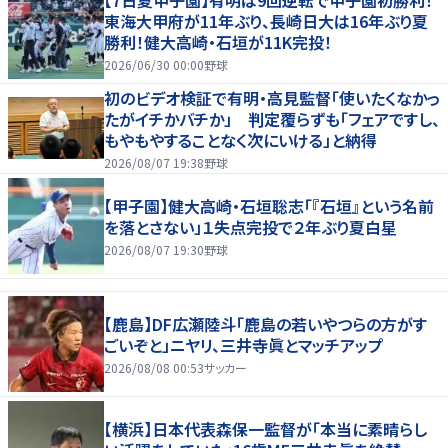
【7日夏甲子園】有明は9回逆転で甲子園初勝利！
東海大甲府が11年ぶり、長崎日大は16年ぶり夏
勝利！健大高崎・石垣が11K完投！
2026/06/30 00:00
野球
初のビデオ検証で有明・高見監督「使いたくなかっ
たがイチかバチか」 判定覆らずも「フェアですし、
もやもやすることなく次にいける」と納得
2026/08/07 19:38
野球
【甲子園】健大高崎・石垣聡志「『石垣』という名前
を落とさない」１失点完投で２年ぶり夏白星
2026/08/07 19:30
野球
【鹿島】DF広瀬陸斗「鹿島の若いやつらの方がす
ごいぞと」ニヤリ、三井寺眞とマッチアップ
2026/08/08 00:53
サッカー
【横浜】日本代表森保一監督が「本当に素晴らし