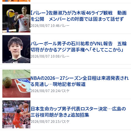
【バレー】佐藤淑乃が乃木坂46ライブ観戦 動画
を公開 メンバーとの対面では固まって話せず
2026/08/07 10:46
バレー
バレーボール男子の石川祐希がVNL報告 五輪
切符がかかるアジア選手権へ「そしてここから」
2026/08/07 10:08
バレー
NBAの2026－27シーズン全日程は来週発表され
る見通し…現地記者が報道
2026/08/07 20:24
バスケ
日本生命カップ男子代表ロスター決定…広島の
三谷桂司朗が急きょ追加招集
2026/08/07 20:15
バスケ