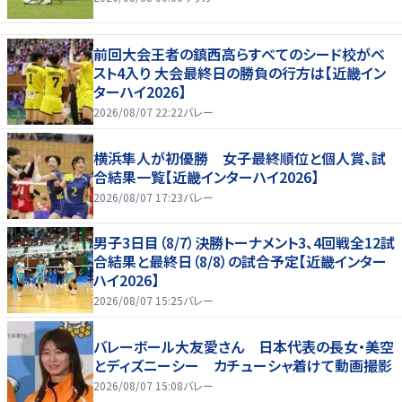
前回大会王者の鎮西高らすべてのシード校がベ
スト4入り 大会最終日の勝負の行方は【近畿イン
ターハイ2026】
2026/08/07 22:22
バレー
横浜隼人が初優勝 女子最終順位と個人賞、試
合結果一覧【近畿インターハイ2026】
2026/08/07 17:23
バレー
男子3日目（8/7）決勝トーナメント3、4回戦全12試
合結果と最終日（8/8）の試合予定【近畿インター
ハイ2026】
2026/08/07 15:25
バレー
バレーボール大友愛さん 日本代表の長女・美空
とディズニーシー カチューシャ着けて動画撮影
2026/08/07 15:08
バレー