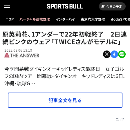
今日の予定
ダイキンオーキッドレディス、通算1アンダーで2022年初戦を終えた原英莉花【写真：Getty
TOP
バーチャル高校野球
インターハイ
東京六大学野球
dodaSPO
Images】
（新しいタブ
原英莉花、1アンダーで22年初戦終了 2日連
続ピンクのウェア「TWICEさんがモデルに」
2022.03.06 13:19
今季開幕戦ダイキンオーキッドレディス最終日 女子ゴル
フの国内ツアー開幕戦・ダイキンオーキッドレディスは6日、
沖縄・琉球G…
記事全文を見る
ゴルフ