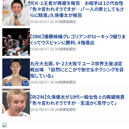
元Ｋ-１王者が再婚を報告 お相手は１０代女性
「色々言われそうですが…」「一人の男としてもさ
らに精進」久保優太が報告
2026/08/07 22:45
相撲格闘技
【ONE】優勝候補グレゴリアンがローキック蹴りま
くってウスビャンに勝利、４強進出
2026/08/07 22:30
相撲格闘技
丸元大五郎、９・２３大阪でユース世界王座決定
戦出場 「自然にどこかで倒せるボクシングを目
指している」
2026/08/07 20:44
相撲格闘技
【RIZIN】久保優太が10代一般女性との再婚発表
「色々言われそうですが…生温かく見守って」
2026/08/07 20:28
相撲格闘技