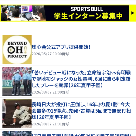
球心会公式アプリ提供開始！
2026/05/27 00:00
野球
｢苦いデビュー戦になった｣立命館宇治vs有明戦
で聖地初ジャッジの女性審判、6回に自ら判定覆
したプレーを謝罪【26年夏甲子園】
2026/08/07 21:00
野球
長崎日大が投打に圧倒し、16年ぶり夏1勝！今大
会最多の15得点、先発・古賀は5回まで無安打投
球【26年夏甲子園】
2026/08/07 21:31
野球