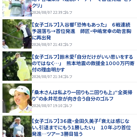
クリ」
2026/08/07 22:39
ゴルフ
【女子ゴルフ】入谷響「恐怖もあった」 ６戦連続
予選落ち→首位発進 師匠・中嶋常幸の助言胸
に再出発
2026/08/07 21:43
ゴルフ
【女子ゴルフ】鈴木愛「自分だけがいい思いをする
のではなく…」 熊本地震の救援金１０００万円寄
付の理由明かす
2026/08/07 21:34
ゴルフ
「桑木さんは私より一回りも二回りも上」“全英帰
り”の永井花奈が向き合う自分のゴルフ
2026/08/07 19:10
ゴルフ
【女子ゴルフ】３６歳・金田久美子「衰えは感じな
い。引退までにもう１勝したい」 １０年ぶり首位
発進…ツアー３勝目狙う