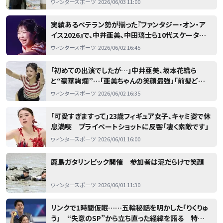
ウィンタースポーツ
2026/06/03 11:00
実績あるベテラン勢が揃った『ファンタジー・オン・ア
イス2026』で、中井亜美、中田璃士ら10代スケーター
が躍動
ウィンタースポーツ
2026/06/02 16:45
「初めての出演でしたが…」中井亜美、坂本花織ら
と“豪華絢爛”…「亜美ちゃんの笑顔最強」「前髪どタイ
プです」
ウィンタースポーツ
2026/06/02 16:35
「可愛すぎますって」23歳フィギュア女子、キャミ姿で休
息満喫 プライベートショットに反響「凄く素敵です」
ウィンタースポーツ
2026/06/01 16:00
鹿島ガタリンピック開催 参加者は泥だらけで笑顔
ウィンタースポーツ
2026/06/01 11:30
リンクで1時間仮眠……五輪秘話を明かした「りくりゅ
う」 “失意のSP”から立ち直った経緯を語る 特別イ