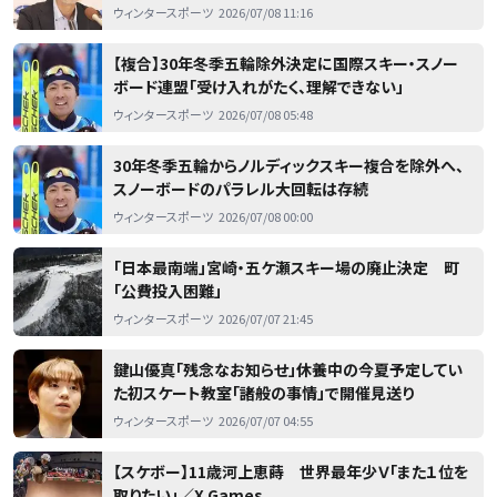
ウィンタースポーツ
2026/07/08 11:16
【複合】30年冬季五輪除外決定に国際スキー・スノー
ボード連盟「受け入れがたく、理解できない」
ウィンタースポーツ
2026/07/08 05:48
30年冬季五輪からノルディックスキー複合を除外へ、
スノーボードのパラレル大回転は存続
ウィンタースポーツ
2026/07/08 00:00
「日本最南端」宮崎・五ケ瀬スキー場の廃止決定 町
「公費投入困難」
ウィンタースポーツ
2026/07/07 21:45
鍵山優真「残念なお知らせ」休養中の今夏予定してい
た初スケート教室「諸般の事情」で開催見送り
ウィンタースポーツ
2026/07/07 04:55
【スケボー】11歳河上恵蒔 世界最年少Ｖ「また１位を
取りたい」／X Games