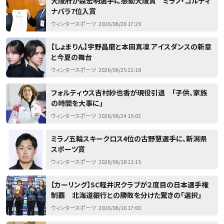
大阪府が森宏明選手に感動大阪賞 ミラノ・コルティ
ナパラ7位入賞
ウィンタースポーツ
2026/06/26 17:29
【しょまりん】宇野昌磨と本田真凜 アイスダンスの新章
と今夏の舞台
ウィンタースポーツ
2026/06/25 22:18
フォルティウス吉村紗也香が現役引退 「子供、家族
の時間を大事に」
ウィンタースポーツ
2026/06/24 15:02
ミラノ五輪スキークロス4位の古野慧選手に、新潟県
スポーツ賞
ウィンタースポーツ
2026/06/18 11:15
【カーリング】SC軽井沢クラブが２度目の日本選手権
制覇 北海道銀行との勝敗を分けた驚きの「選択」
ウィンタースポーツ
2026/06/16 17:00