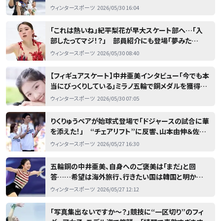
ンタビューが公開【フィギュア】
ウィンタースポーツ
2026/05/30 16:04
「これは熱いね」紀平梨花が早大スケート部へ…「入
部したってマジ！？」 部員紹介にも登場「夢みた
い…！」
ウィンタースポーツ
2026/05/30 08:40
【フィギュアスケート】中井亜美インタビュー「今でも本
当にびっくりしている」ミラノ五輪で銅メダルを獲得し
たシーズンを振り返る
ウィンタースポーツ
2026/05/30 07:05
りくりゅうペアが始球式登場で「ドジャースの試合に華
を添えた！」 “チェアリフト”に反響、山本由伸＆佐々
木朗希と3ショットも【フィギュア】
ウィンタースポーツ
2026/05/27 16:30
五輪銅の中井亜美、自身へのご褒美は「まだ」と回
答……希望は海外旅行、行きたい国は韓国と明か
す その理由はやはり“推し”の存在【フィギュア】
ウィンタースポーツ
2026/05/27 12:12
「写真集出ないですか〜？」競技に“一区切り”のフィ