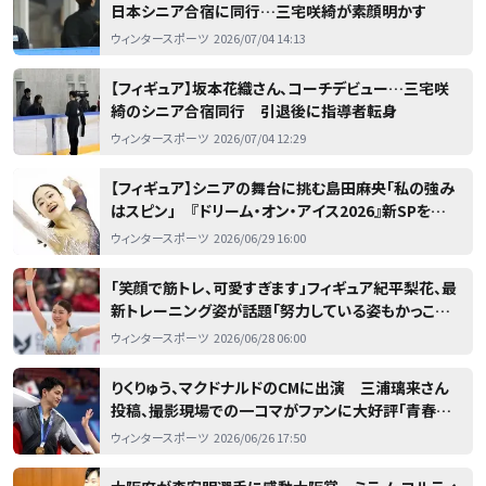
日本シニア合宿に同行…三宅咲綺が素顔明かす
ウィンタースポーツ
2026/07/04 14:13
【フィギュア】坂本花織さん、コーチデビュー…三宅咲
綺のシニア合宿同行 引退後に指導者転身
ウィンタースポーツ
2026/07/04 12:29
【フィギュア】シニアの舞台に挑む島田麻央「私の強み
はスピン」 『ドリーム・オン・アイス2026』新SPを披
露
ウィンタースポーツ
2026/06/29 16:00
「笑顔で筋トレ、可愛すぎます」フィギュア紀平梨花、最
新トレーニング姿が話題「努力している姿もかっこい
い」「体幹の強さが美」
ウィンタースポーツ
2026/06/28 06:00
りくりゅう、マクドナルドのCMに出演 三浦璃来さん
投稿、撮影現場での一コマがファンに大好評「青春風
景ですね」「爽やかさ倍増」【フィギュア】
ウィンタースポーツ
2026/06/26 17:50