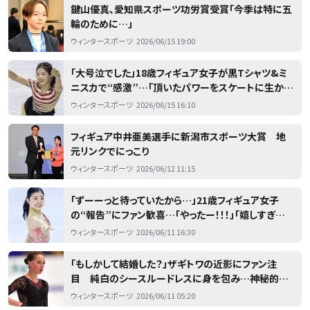
鍵山優真、愛知県スポーツ功労賞受賞「今季は特に五
輪のために…」
ウィンタースポーツ
2026/06/15 19:00
「大号泣でした」18歳フィギュア女子が黒Tシャツ&ミ
ニスカで“感激”…「頂いたパワーをスケートに生かせ
るよう」
ウィンタースポーツ
2026/06/15 16:10
フィギュア中井亜美選手に新潟市スポーツ大賞 地
元リンクでにっこり
ウィンタースポーツ
2026/06/12 11:15
「ずーーっと待っていたから…」21歳フィギュア女子
の“報告”にファン歓喜…「やったー！！！」「嬉しすぎる
ー！」
ウィンタースポーツ
2026/06/11 16:30
「もしかして結婚した？」ザギトワの近影にファン注
目 純白のシースルードレスに身を包み…神秘的な
雰囲気「魅力的でとても美しい」
ウィンタースポーツ
2026/06/11 05:20