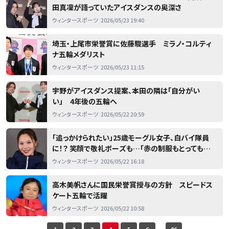
田真凜が語っていたアイスダンスの奥深さ
ウィンタースポーツ
2026/05/23 19:40
埼玉・上尾市栄誉賞に佐藤駿選手 ミラノ・コルティ
ナ五輪メダリスト
ウィンタースポーツ
2026/05/23 11:15
宇野がアイスダンス提案、本田の隣は「自分がい
い」 4年後の五輪へ
ウィンタースポーツ
2026/05/22 20:59
「追っかけられたい」25歳モーグル女子、白バイ隊員
に！？ 笑顔で敬礼ポーズも…「赤の制服もとってもお
似合いですね！」
ウィンタースポーツ
2026/05/22 16:18
高木美帆さんに国民栄誉賞授与の方針 スピードス
ケート五輪で活躍
ウィンタースポーツ
2026/05/22 10:58