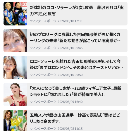
新体制のロコ・ソラーレが1次L敗退 藤沢五月は「実
力不足」と反省
ウィンタースポーツ
2026/06/10 17:33
初のプロリーグに参戦した吉田知那美が思い描くカ
ーリングの未来「新たな動きが起こっている実感があ
る」
ウィンタースポーツ
2026/06/10 09:45
ロコ・ソラーレを離れた吉田知那美の現在、そして今
後は「まずはロンドンへ、そのあとはオーストリアの山
村へ」
ウィンタースポーツ
2026/06/10 09:50
「大人になって美しさが…」23歳フィギュア女子、最新
ショットに「惚れました」「髪が綺麗で美人！」
ウィンタースポーツ
2026/06/09 16:40
五輪スノボ銀の山田選手 妙高で表彰式「実はビビ
リ。次は金めざす」
ウィンタースポーツ
2026/06/08 11:15