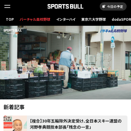
今日の予定
読
み
TOP
バーチャル高校野球
インターハイ
東京六大学野球
dodaSPO
（新しいタブ
込
み
..
新着記事
【複合】30年五輪除外決定受け、全日本スキー連盟の
河野孝典競技本部長「残念の一言」