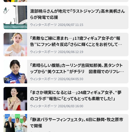
渡部暁斗さんが地元で「ラストジャンプ」高木美帆さん
らが発電で応援
ウィンタースポーツ
2026/06/07 11:15
「素敵なご縁に恵まれ…」17歳フィギュア女子の“報
告”にファン続々反応「さらに輝くことをお祈りしてま
す」
ウィンタースポーツ
2026/06/06 12:19
「素晴らしい腹筋」カーリング吉田知那美、黒タンクト
ップから“美ウエスト”がチラリ 図書館でのリフレッ
シュ姿も披露
ウィンタースポーツ
2026/06/04 05:30
「まさか現実になるとは…」24歳フィギュア女子、“夢
のコラボ”報告に「とってもとっても素敵でした！」
ウィンタースポーツ
2026/06/03 16:00
「静波パラサーフィンフェスタ」、6日に静岡・牧之原市
で開催