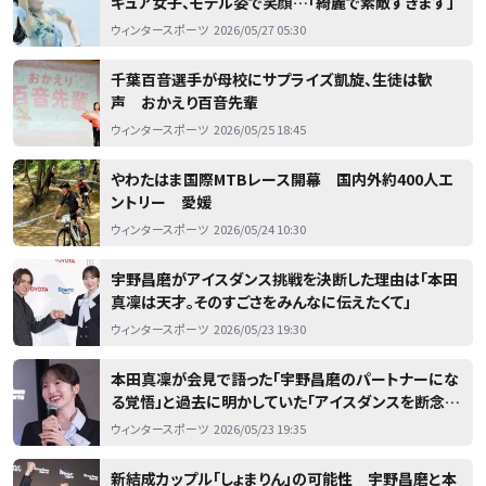
ギュア女子、モデル姿で笑顔…「綺麗で素敵すぎます」
ウィンタースポーツ
2026/05/27 05:30
千葉百音選手が母校にサプライズ凱旋、生徒は歓
声 おかえり百音先輩
ウィンタースポーツ
2026/05/25 18:45
やわたはま国際MTBレース開幕 国内外約400人エ
ントリー 愛媛
ウィンタースポーツ
2026/05/24 10:30
宇野昌磨がアイスダンス挑戦を決断した理由は「本田
真凜は天才。そのすごさをみんなに伝えたくて」
ウィンタースポーツ
2026/05/23 19:30
本田真凜が会見で語った「宇野昌磨のパートナーにな
る覚悟」と過去に明かしていた「アイスダンスを断念し
た」理由
ウィンタースポーツ
2026/05/23 19:35
新結成カップル「しょまりん」の可能性 宇野昌磨と本