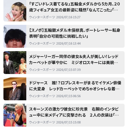
「すごいドレス着てるな」五輪金メダルから５カ月、２０
歳フィギュア女王の最新姿に騒然「なんてこった」「ワ
オ！」
ウィンタースポーツ
2026/07/16 15:27
【スノボ】五輪銀メダル木俣椋真、ボートレーサー転身
表明「自分の可能性に挑戦したい」
ウィンタースポーツ
2026/07/16 13:44
メジャーリーガー同伴の彼女＆夫人が美しい！レッド
カーペットが華やかに ミジオロスキーには美貌の
ガールフレンド クレメントの婚約者が抜群の透明感
ウィンタースポーツ
2026/07/15 07:39
ドジャース 誰！？ロブレスキーがまるでイケメン俳優
に大変身 レッドカーペットでめちゃオシャレな着こ
なし パヘスは夫人同伴 優しく手を引くワンシーン
ウィンタースポーツ
2026/07/15 06:56
も
スキーンズの激カワ彼女に珍光景 右腕のインタビ
ュー中に米メディアに突撃される ２人の衣装は「１
カ月前くらいに決めた」
ウィンタースポーツ
2026/07/15 15:08