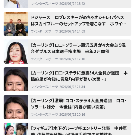
ウィンタースポーツ
2026/07/24 18:42
ドジャース ロブレスキーがめちゃオシャレ！パヘス
はスカイブルーのセットアップを着こなす ホワイト
ハウス訪問でフォーマルな出で立ち ファンの注目集
ウィンタースポーツ
2026/07/24 14:09
める
【カーリング】ロコ・ソラーレ藤沢五月が４大会ぶり混
合ダブルス日本選手権出場 来年２月開催
ウィンタースポーツ
2026/07/23 12:18
【カーリング】ロコ・ステラに激震！4人全員が退団 本
橋麻里が今後に言及「内容が整い次第…」
ウィンタースポーツ
2026/07/22 21:34
【カーリング】激震！ロコ・ステラ４人全員退団 ロコ・
ソラーレ妹分…今後は「内容が整い次第」
ウィンタースポーツ
2026/07/22 20:16
【フィギュア】木下グループ杯エントリー発表 中井亜
美、佐藤駿ら登場…出場選手追加の可能性も