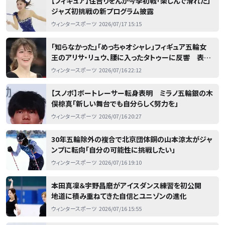
【フィギュア】住吉りをんが今季初戦「楽しんで滑れた」
ジャズ初挑戦の新プログラム披露
ウィンタースポーツ
2026/07/17 15:15
「知らなかった」「めっちゃオシャレ」フィギュア五輪女
王のアリサ・リュウ、腰に入ったタトゥーに反響 表彰
式での背中全開ドレス姿で判明
ウィンタースポーツ
2026/07/16 22:12
【スノボ】ボートレーサー転身表明 ミラノ五輪銀の木
俣椋真「新しい舞台でも自分らしく努力を」
ウィンタースポーツ
2026/07/16 20:27
30年五輪除外の複合で北京団体銅の山本涼太がジャ
ンプに転向「自分の可能性に挑戦したい」
ウィンタースポーツ
2026/07/16 19:10
本田真凜＆宇野昌磨がアイスダンス練習を初公開
地道に積み重ねてきた自信とユニゾンの進化
ウィンタースポーツ
2026/07/16 15:55