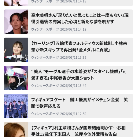
ウィンタースポーツ
2026/07/11 14:18
高木美帆さん「戻りたいと思ったことは一度もない」現
役引退後の充実した心境と新たな夢を明かす
ウィンタースポーツ
2026/07/11 14:19
【カーリング】五輪代表フォルティウス新体制、小林未
奈が新スキップで再出発「金メダルに貢献」
ウィンタースポーツ
2026/07/11 13:39
“美人”モーグル選手の水着姿が「スタイル抜群」「可
愛すぎる」中尾春香が大胆ショット
ウィンタースポーツ
2026/07/11 13:44
フィギュアスケート 鍵山優真がイメチェン金髪 笑
顔で歓声応える
ウィンタースポーツ
2026/07/11 12:59
【フィギュア】村主章枝さんが国際結婚明かす…お相
手は13歳年下米国人 流産や体外受精も告白