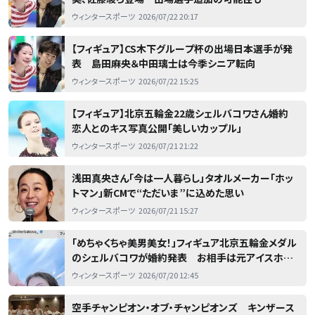
ウィンタースポーツ
2026/07/22 20:17
【フィギュア】CS木下グループ杯の出場日本選手が発
表 島田麻央＆中田璃士は今季シニア転向
ウィンタースポーツ
2026/07/22 15:25
【フィギュア】北京五輪金22歳シェルバコワさん婚約
恋人とのキス写真公開「美しいカップル」
ウィンタースポーツ
2026/07/21 21:22
浅田真央さん「今は一人暮らし」タオルメーカー「ホッ
トマン」新CMで“ただいま”に込めた思い
ウィンタースポーツ
2026/07/21 15:27
「めちゃくちゃ美男美女！」フィギュア北京五輪金メダル
のシェルバコワが婚約発表 お相手は元アイスホッ
ケー選手 １７歳での戴冠から４年、ネット反響「めち
ウィンタースポーツ
2026/07/20 12:45
ゃめちゃ綺麗になってる」
空手チャンピオン・オブ・チャンピオンズ キンザース