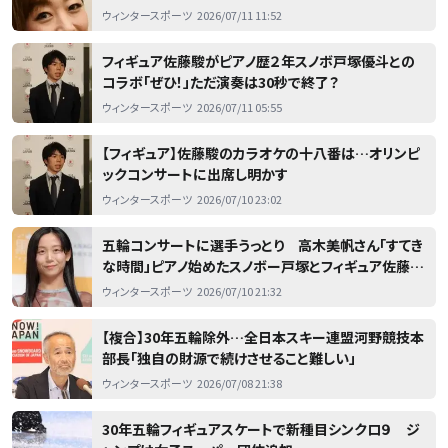
ウィンタースポーツ
2026/07/11 11:52
フィギュア佐藤駿がピアノ歴２年スノボ戸塚優斗との
コラボ「ぜひ！」ただ演奏は30秒で終了？
ウィンタースポーツ
2026/07/11 05:55
【フィギュア】佐藤駿のカラオケの十八番は…オリンピ
ックコンサートに出席し明かす
ウィンタースポーツ
2026/07/10 23:02
五輪コンサートに選手うっとり 高木美帆さん「すてき
な時間」ピアノ始めたスノボー戸塚とフィギュア佐藤駿
にまさかの提案「弾いたやつで躍ってもらいましょう」
ウィンタースポーツ
2026/07/10 21:32
【複合】30年五輪除外…全日本スキー連盟河野競技本
部長「独自の財源で続けさせること難しい」
ウィンタースポーツ
2026/07/08 21:38
30年五輪フィギュアスケートで新種目シンクロ９ ジ