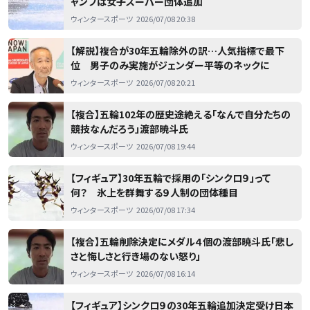
ャンプは女子スーパー団体追加
ウィンタースポーツ
2026/07/08 20:38
【解説】複合が30年五輪除外の訳…人気指標で最下
位 男子のみ実施がジェンダー平等のネックに
ウィンタースポーツ
2026/07/08 20:21
【複合】五輪102年の歴史途絶える「なんで自分たちの
競技なんだろう」渡部暁斗氏
ウィンタースポーツ
2026/07/08 19:44
【フィギュア】30年五輪で採用の「シンクロ９」って
何？ 氷上を群舞する９人制の団体種目
ウィンタースポーツ
2026/07/08 17:34
【複合】五輪削除決定にメダル４個の渡部暁斗氏「悲し
さと悔しさと行き場のない怒り」
ウィンタースポーツ
2026/07/08 16:14
【フィギュア】シンクロ９の30年五輪追加決定受け日本