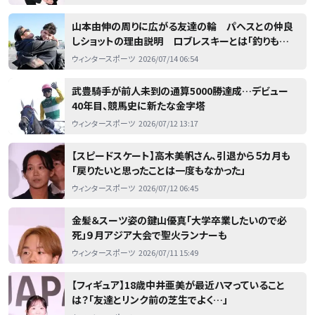
山本由伸の周りに広がる友達の輪 パヘスとの仲良
しショットの理由説明 ロブレスキーとは「釣りも一
緒に行った」「一番英語を教えてくれる」
ウィンタースポーツ
2026/07/14 06:54
武豊騎手が前人未到の通算5000勝達成…デビュー
40年目、競馬史に新たな金字塔
ウィンタースポーツ
2026/07/12 13:17
【スピードスケート】高木美帆さん、引退から５カ月も
「戻りたいと思ったことは一度もなかった」
ウィンタースポーツ
2026/07/12 06:45
金髪＆スーツ姿の鍵山優真「大学卒業したいので必
死」９月アジア大会で聖火ランナーも
ウィンタースポーツ
2026/07/11 15:49
【フィギュア】18歳中井亜美が最近ハマっていること
は？「友達とリンク前の芝生でよく…」