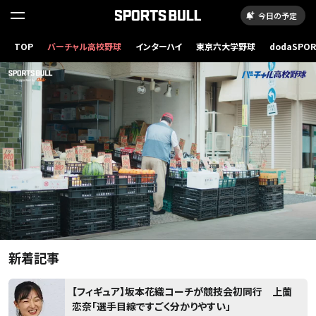
今日の予定
読
み
TOP
バーチャル高校野球
インターハイ
東京六大学野球
dodaSPO
（新しいタブ
込
み
..
新着記事
【フィギュア】坂本花織コーチが競技会初同行 上薗
恋奈「選手目線ですごく分かりやすい」