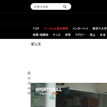
TOP
バーチャル高校野球
インターハイ
東京六大学
相撲・格闘技
テニス
卓球
ラグビー
陸上
水泳
ダンス
読
み
込
み
中...