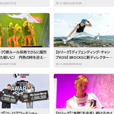
を開催 Dリーガーがさらなる魅
を強めるDリーガーたち
22/12/01 13:12
ダンス
2022/11/05 13:00
発信
ーグ】新ルール採用でさらに熾烈
【Dリーグ】ディフェンディング・チャン
した戦いに！ 円熟の時を迎えた
プKOSÉ 8ROCKSに新ディレクター
ドシーズンが開幕
Kaku就任「初の2連覇目指す」
22/10/07 15:42
ダンス
2022/09/05 10:32
ーグ】21-22アワードショー、
【Dリーグ】“本物”を追求し続けるサイ