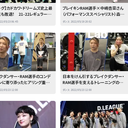
ーグ】カドカワ・ドリームズ史上最
ブレイキンRAM選手×中嶋杏菜さん
も敗退！ 21-22レギュラーシ
（パフォーマンススペシャリスト）森永
、ラスト・ショーの煌めき
製菓inトレーニングラボへの信頼
22/05/23 06:45
ダンス
2022/05/19 20:02
と“特別な関係性”
クダンサー・RAM選手のコンデ
日本をけん引するブレイクダンサー・
ンに寄り添ったヒアリング重視
RAM選手を支えるトレーニングの作り
養サポート
方とは
22/05/23 12:00
ダンス
2022/05/23 12:00