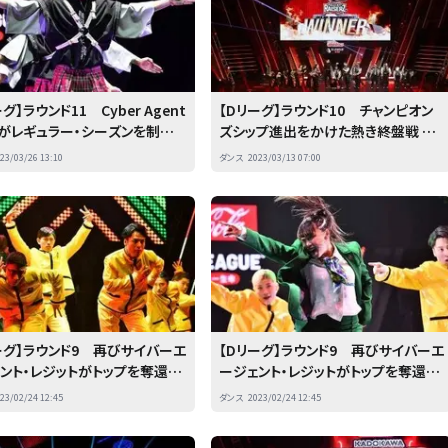
グ】ラウンド11 Cyber Agent
【Dリーグ】ラウンド10 チャンピオン
itがレギュラー・シーズンを制す
ズシップ進出をかけた熱き終盤戦 フ
るチャンピオンシップを勝ち取
ルキャスト・レイザーズが見事CS進出
23/03/26 13:10
ダンス
2023/03/13 07:00
は… 前編
を決す！ 後編
ーグ】ラウンド9 再びサイバーエ
【Dリーグ】ラウンド9 再びサイバーエ
ェント・レジットがトップを奪還
ージェント・レジットがトップを奪還
後編
23/02/24 12:45
ダンス
2023/02/24 12:45