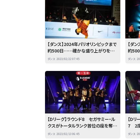
【ダンス】2024年パリオリンピックまで
【ダン
約500日……確かな盛り上がりを見
約50
せた『全日本ブレイキン選手権』 後
せた『
ダンス
2023/02/22 07:45
ダンス
20
編
編
【Dリーグ】ラウンド8 セガサミー・ル
【Dリ
クスがトータルランク首位の座を奪
7 2
還 前編
バーエ
ダンス
2023/02/13 06:45
ダンス
20