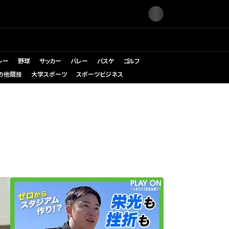
レー
野球
サッカー
バレー
バスケ
ゴルフ
の他競技
大学スポーツ
スポーツビジネス