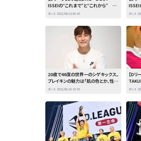
ISSEIの“これまで”と“これから” 「パ
ISS
リ五輪だけがダンスじゃない」
ーツ
ダンス
2022/08/12 06:45
ダンス
20
る」と
20歳で46度の世界一のシゲキックス。
【Dリー
ブレイキンの魅力は「肌の色とか、性別
TAK
とか関係ない。みんなが仲間」
スレッ
ダンス
2022/06/16 10:55
ダンス
20