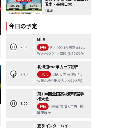
淞南 - 長崎日大
18:30
今日の予定
MLB
7:05
野球
Rソックス(吉田正尚) vs.
Wソックス(村上宗隆)(8:10)ほか
北海道meiji カップ初日
7:30
ゴルフ
国内女子 吉澤柚月、
佐藤心結ら出場(リンクは外部)
第108回全国高校野球選手
権大会
8:00
野球
1回戦 東海大甲府 - 鶴
岡東ほか
夏季インターハイ