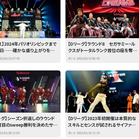
ス】2024年パリオリンピックまで
【Dリーグ】ラウンド8 セガサミー・ル
0日……確かな盛り上がりを見
クスがトータルランク首位の座を奪
全日本ブレイキン選手権』 前
還 後編
23/02/22 07:45
ダンス
2023/02/13 06:45
ーグ】シーズン折返しのラウンド
【Dリーグ】2023年初開催は本質的な
度目のsweep勝利を決めたサイ
スキルとセンスが試されるサイファー・
ージェント・レジットが首位に
ラウンドで実施
23/01/28 12:05
ダンス
2023/01/16 11:14