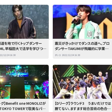
両道を地で行くトップダンサー
震災がきっかけでダンスの道へ。プロ
UMI。早稲田大で法学を学びつつ
ダンサーTAKUMIが飛躍的に学業の
ーグで活躍する超多忙な日々を
成績を伸ばせた理由
22/12/24 16:30
ダンス
2022/12/24 16:30
グ】Benefit one MONOLIZが
【Dリーグ】ラウンド3 うまいだけでは
° TOKYO TOWERで耽美なパー
勝てない、ますます総合芸術の色合い