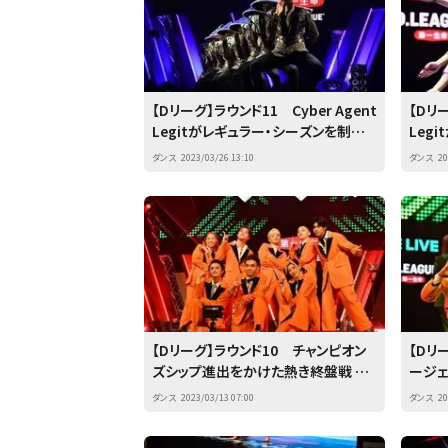
【Dリーグ】ラウンド11 Cyber Agent
【Dリー
Legitがレギュラー・シーズンを制す
Leg
が来たるチャンピオンシップを勝ち取
が来た
ダンス
2023/03/26 13:10
ダンス
20
るのは… 後編
るの
【Dリーグ】ラウンド10 チャンピオン
【Dリ
ズシップ進出をかけた熱き終盤戦 フ
ージ
ルキャスト・レイザーズが見事CS進出
前編
ダンス
2023/03/13 07:00
ダンス
20
を決す！ 前編