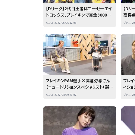
【Dリーグ】2代目王者はコーセーエイ
【Dリ
トロックス、ブレイキンで賞金3000万
高得点
円獲得 感涙の嵐のうちに幕
ーズン
ダンス
2022/06/06 12:08
ダンス
20
ブレイキンRAM選手×高倉弥希さん
ブレイ
（ニュートリションスペシャリスト）選手
ィショ
の体と“心の栄養”もサポートする森
の栄
ダンス
2022/05/19 20:02
ダンス
20
永製菓inトレーニングラボの魅力