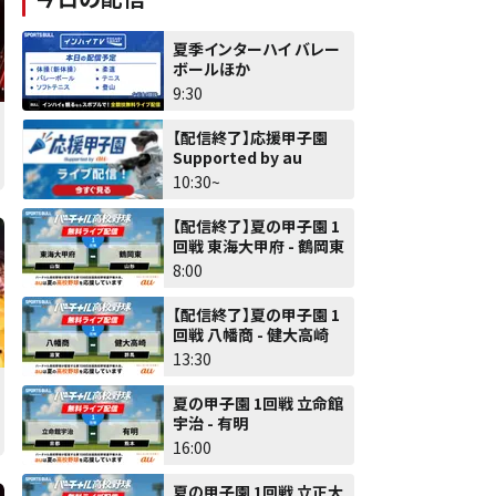
夏季インターハイ バレー
ボールほか
9:30
【配信終了】応援甲子園
Supported by au
10:30~
【配信終了】夏の甲子園 1
回戦 東海大甲府 - 鶴岡東
8:00
【配信終了】夏の甲子園 1
回戦 八幡商 - 健大高崎
13:30
夏の甲子園 1回戦 立命館
宇治 - 有明
16:00
夏の甲子園 1回戦 立正大