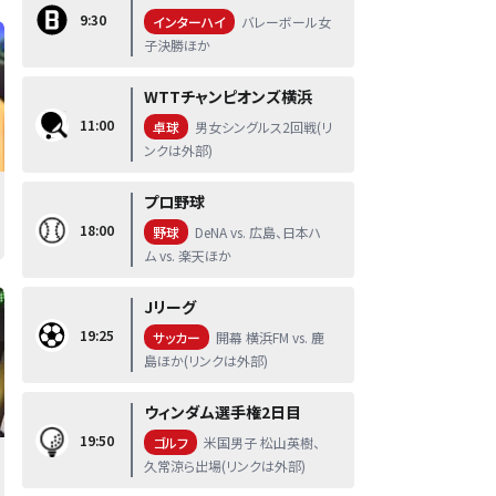
9:30
インターハイ
バレーボール女
子決勝ほか
WTTチャンピオンズ横浜
11:00
卓球
男女シングルス2回戦(リ
ンクは外部)
プロ野球
18:00
野球
DeNA vs. 広島、日本ハ
ム vs. 楽天ほか
Jリーグ
19:25
サッカー
開幕 横浜FM vs. 鹿
島ほか(リンクは外部)
ウィンダム選手権2日目
19:50
ゴルフ
米国男子 松山英樹、
久常涼ら出場(リンクは外部)