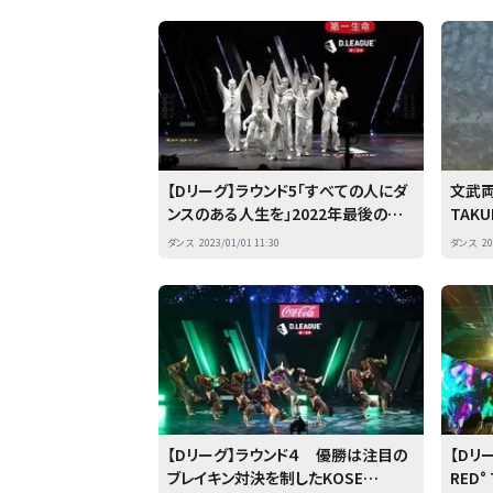
【Dリーグ】ラウンド5「すべての人にダ
文武
ンスのある人生を」2022年最後の戦
TAK
い
Ｄリ
ダンス
2023/01/01 11:30
ダンス
20
語る
【Dリーグ】ラウンド４ 優勝は注目の
【Dリー
ブレイキン対決を制したKOSE
RED