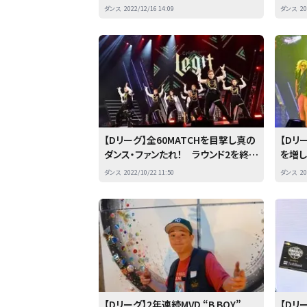
8ROCKS クリスマスシーズンに届け
ティ
ダンス
2022/12/16 14:09
ダンス
20
た珠玉のナンバーに夢中！
力を
【Dリーグ】全60MATCHを目撃し真の
【Dリ
ダンス・ファンたれ！ ラウンド2を終え
を増
首位はCyberAgent Legit
サー
ダンス
2022/10/22 11:50
ダンス
20
【Dリーグ】2年連続MVD “B BOY”
【Dリ