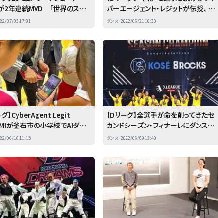
EIが2年連続MVD 「世界のスポ
バーエージェント・レジットが伝授、 夢
でダンスがもっとも可能性があ
を叶える「飛び込む力」 Peachと共
22/07/03 17:01
ダンス
2022/06/21 16:30
テリー伊藤
同レッスン開催
グ】CyberAgent Legit
【Dリーグ】全選手が命を削ってきたセ
UMIが釜石市の小学校でAIダン
カンドシーズン・フィナーレにダンスの
スン
さらなる可能性を見た 栄冠はエイト
22/06/16 11:15
ダンス
2022/06/09 13:40
ロックスに