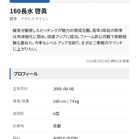
160
長水 啓眞
投手
ナガミズ ケイシン
緩急を駆使したピッチングが魅力の育成左腕。高卒2年目の昨季
は肉体強化に努め、球速アップに成功。ファーム非公式戦で実戦経
験も重ねた。今季もレベルアップを図り、まずは二軍戦のマウンド
に上がりたい。
2026年2月24日 8時01分
更新
プロフィール
生年月日
2005-08-08
身長/体重
180 cm / 74 kg
血液型
A型
出身地
京都
投打
左投げ/左打ち