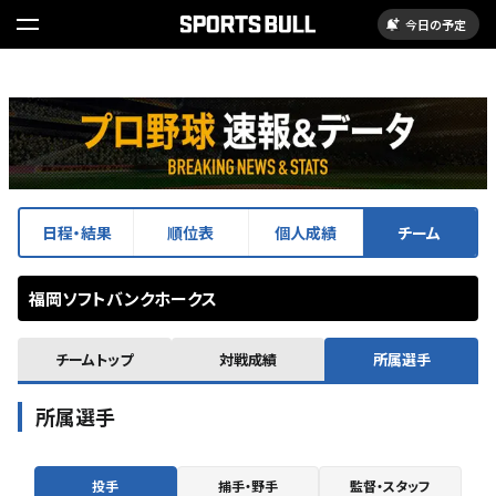
今日の予定
日程・結果
順位表
個人成績
チーム
福岡ソフトバンクホークス
チームトップ
対戦成績
所属選手
所属選手
投手
捕手・野手
監督・スタッフ