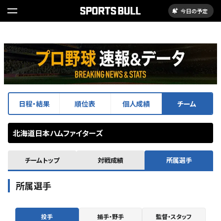
今日の予定
日程・結果
順位表
個人成績
チーム
北海道日本ハムファイターズ
チームトップ
対戦成績
所属選手
所属選手
投手
捕手・野手
監督・スタッフ