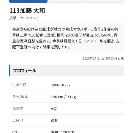
113
加藤 大和
投手
カトウ ヤマト
長身から投げ込む直球が魅力の育成サウスポー。高卒2年目の昨
季は二軍で10試合に登板。精彩を欠く投球が目立ったものの、貴
重な実戦経験を重ねた。今季は課題とするコントロールを磨き、支
配下登録へ向けて結果を残したい。
2026年2月24日 8時03分
更新
プロフィール
生年月日
2006-01-12
身長/体重
190 cm / 90 kg
血液型
A型
出身地
愛知
投打
左投げ/左打ち