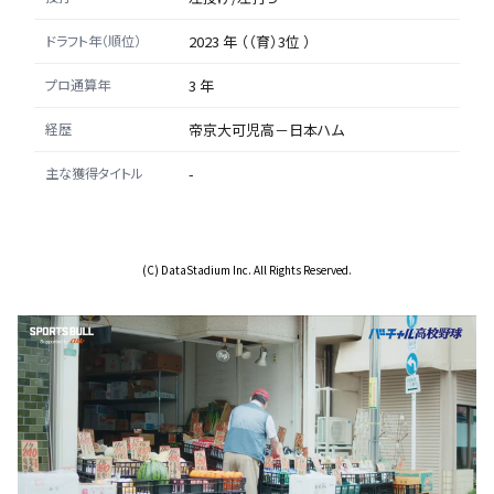
ドラフト年（順位）
2023 年 （（育）3位 ）
プロ通算年
3 年
経歴
帝京大可児高－日本ハム
主な獲得タイトル
-
(C) DataStadium Inc. All Rights Reserved.